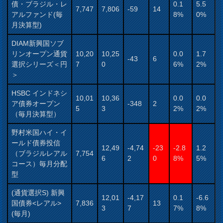
債・ブラジル・レ
0.1
5.5
7,747
7,806
-59
14
アルファンド(毎
8%
0%
月決算型)
DIAM新興国ソブ
リンオープン通貨
10,20
10,25
0.0
1.7
-43
6
選択シリーズ＜円
7
0
6%
2%
＞
HSBC インドネシ
10,01
10,36
0.0
0.0
ア債券オープン
-348
2
5
3
2%
2%
（毎月決算型）
野村米国ハイ・イ
ールド債券投信
12,49
-4,74
-23
-2.8
1.2
（ブラジルレアル
7,754
6
2
0
8%
5%
コース）毎月分配
型
(通貨選択S) 新興
12,01
-4,17
0.1
-6.6
国債券<レアル>
7,836
13
3
7
7%
8%
(毎月)