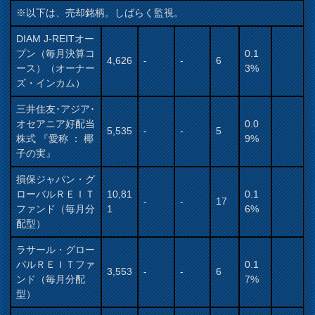
※以下は、売却銘柄。しばらく監視。
DIAM J-REITオー
プン（毎月決算コ
0.1
4,626
-
-
6
ース）（オーナー
3%
ズ・インカム）
三井住友･アジア･
オセアニア好配当
0.0
5,535
-
-
5
株式 『愛称 ： 椰
9%
子の実』
損保ジャパン・グ
ローバルＲＥＩＴ
10,81
0.1
-
-
17
ファンド（毎月分
1
6%
配型）
ラサール・グロー
バルＲＥＩＴファ
0.1
3,553
-
-
6
ンド（毎月分配
7%
型）