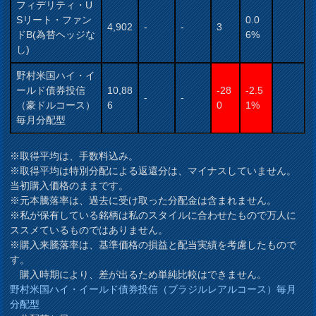
フィデリティ・U
Sリート・ファン
0.0
4,902
-
-
3
ドB(為替ヘッジな
6%
し)
野村米国ハイ・イ
ールド債券投信
10,88
-28
-2.5
-
-
（豪ドルコース）
6
0
1%
毎月分配型
※取得平均は、手数料込み。
※取得平均は特別分配による返還分は、マイナスしていません。
当初購入価格のままです。
※元本騰落率は、過去に受け取った分配金は含まれません。
※私が保有している銘柄は私のスタイルに合わせたもので万人に
ススメているものではありません。
※購入来騰落率は、基準価格の損益と配当実績を考慮したもので
す。
購入時期により、差が出るため単純比較はできません。
野村米国ハイ・イールド債券投信（ブラジルレアルコース）毎月
分配型