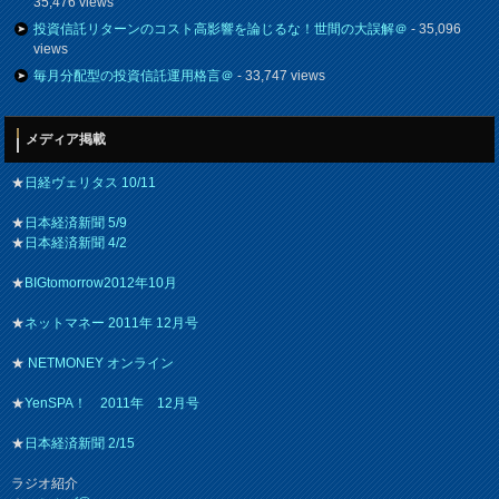
35,476 views
投資信託リターンのコスト高影響を論じるな！世間の大誤解＠
- 35,096
views
毎月分配型の投資信託運用格言＠
- 33,747 views
メディア掲載
★
日経ヴェリタス 10/11
★
日本経済新聞 5/9
★
日本経済新聞 4/2
★
BIGtomorrow2012年10月
★
ネットマネー 2011年 12月号
★
NETMONEY オンライン
★
YenSPA！ 2011年 12月号
★
日本経済新聞 2/15
ラジオ紹介