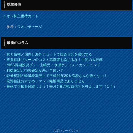
株主優待
イオン株主優待カード
参考：
ワオンチャージ
最新のコラム
・
株と債権／国内と海外アセットで投資信託を選択する
・
投資信託リターンのコスト高影響を論じるな！世間の大誤解
・
NISA長期投資ダメ！山崎元／水瀬ケンイチ／カンチュンド
・
利益確定と損失確定が悪い？良い？
・
証券税制の軽減税率廃止で平成26年20％課税なんか怖くない！
・
投資信託おすすめファンド銘柄商品はありません
・
暴落で大損を経験しよう！毎月分配型投資信託お答えします（１４）
スポンサードリンク