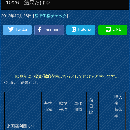
10/26 結果だけ＠
2012年10月26日
[
基準価格チェック
]
Twitter
Hatena
LINE
Facebook
↑ 閲覧前に
投資信託
応援ぽちっとして頂けると幸せです。
今日は、結果だけ。
購入
前
基準
取得
単価
来
日
価額
平均
損益
騰落
比
率
米国高利回り社