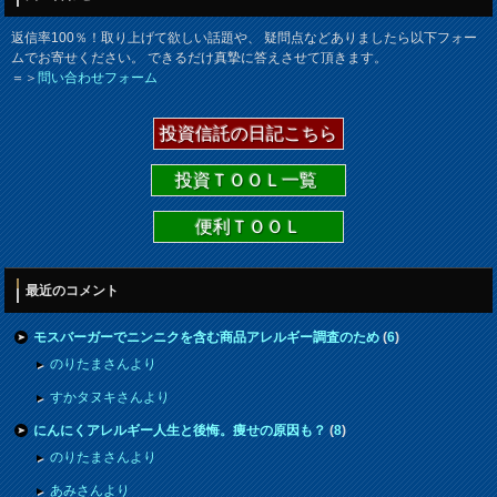
返信率100％！取り上げて欲しい話題や、 疑問点などありましたら以下フォー
ムでお寄せください。 できるだけ真摯に答えさせて頂きます。
＝＞
問い合わせフォーム
投資信託の日記こちら
投資ＴＯＯＬ一覧
便利ＴＯＯＬ
最近のコメント
モスバーガーでニンニクを含む商品アレルギー調査のため
(
6
)
のりたまさんより
すかタヌキさんより
にんにくアレルギー人生と後悔。痩せの原因も？
(
8
)
のりたまさんより
あみさんより