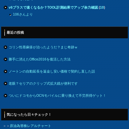
v6プラスで速くなるか？TOOL計測結果でアップ余力確認
(
10
)
106さんより
最近の投稿
コリン性蕁麻疹が治ったようだ？まじ奇跡ｗ
勝手に消えたOffice2016を復活した方法
ノートンの自動延長を返金し安い価格で契約し直した話
老眼？セリアのクリップ式拡大鏡が便利です
ついにドコモからOCNモバイルに乗り換えて不労所得ゲット！
気になったら日々チェック！
＞＞
原油為替株レアルチャート