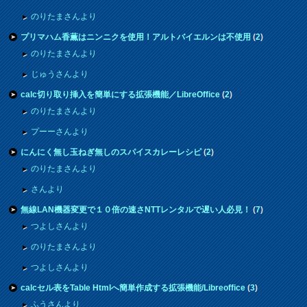
のりたまさんより
プリマハム香薫はニンニクを使用！アルトバイエルンは不使用
(
2
)
のりたまさんより
じゅうさんより
calc切り取り挿入を簡単にする拡張機能／LibreOffice
(
2
)
のりたまさんより
プーーさんより
にんにく無し玉ねぎ無しのスパイスカレーレシピ
(
2
)
のりたまさんより
さんより
無線LAN機器変更で１０倍の速さNTTレンタルで遅い人必見！
(
7
)
つよしさんより
のりたまさんより
つよしさんより
calcセル表をTable Htmlへ簡単作成する拡張機能/Libreoffice
(
3
)
ふうさんより