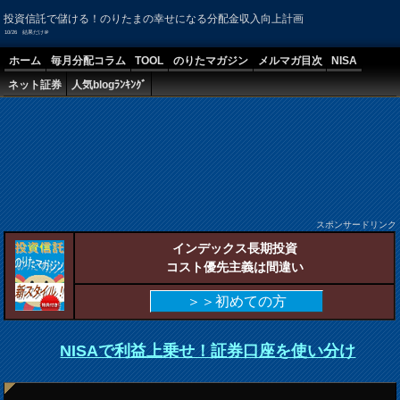
投資信託で儲ける！のりたまの幸せになる分配金収入向上計画
10/26 結果だけ＠
ホーム
毎月分配コラム
TOOL
のりたマガジン
メルマガ目次
NISA
ネット証券
人気blogﾗﾝｷﾝｸﾞ
スポンサードリンク
インデックス長期投資
コスト優先主義は間違い
＞＞初めての方
NISAで利益上乗せ！証券口座を使い分け