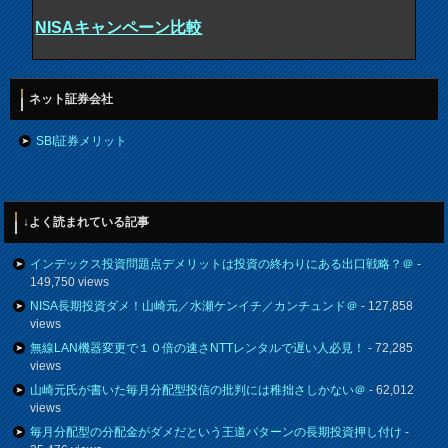
NISAキャンペーン比較
ネット証券会社
SBI証券メリット
↓よく読まれている記事
インデックス投資問題点デメリットは投資の終わりにある出口戦略？＠
-
149,750 views
NISA長期投資ダメ！山崎元／水瀬ケンイチ／カンチュンド＠
- 127,858
views
無線LAN機器変更で１０倍の速さNTTレンタルで遅い人必見！
- 72,285
views
山崎元氏が書いた毎月分配型投信の批判には稚拙さしかない＠
- 62,012
views
毎月分配型の分配金がダメだという王道パターンの長期投資押し付け
-