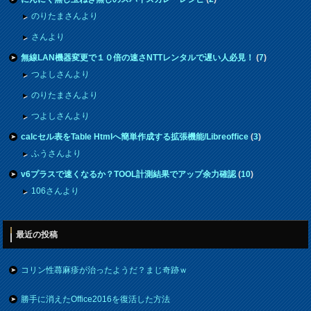
のりたまさんより
さんより
無線LAN機器変更で１０倍の速さNTTレンタルで遅い人必見！
(
7
)
つよしさんより
のりたまさんより
つよしさんより
calcセル表をTable Htmlへ簡単作成する拡張機能/Libreoffice
(
3
)
ふうさんより
v6プラスで速くなるか？TOOL計測結果でアップ余力確認
(
10
)
106さんより
最近の投稿
コリン性蕁麻疹が治ったようだ？まじ奇跡ｗ
勝手に消えたOffice2016を復活した方法