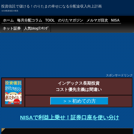
投資信託で儲ける！のりたまの幸せになる分配金収入向上計画
11/12投資信託の状況
ホーム
毎月分配コラム
TOOL
のりたマガジン
メルマガ目次
NISA
ネット証券
人気blogﾗﾝｷﾝｸﾞ
スポンサードリンク
インデックス長期投資
コスト優先主義は間違い
＞＞初めての方
NISAで利益上乗せ！証券口座を使い分け