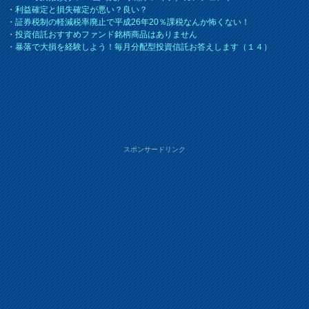
・
利益確定と損失確定が悪い？良い？
・
証券税制の軽減税率廃止で平成26年20％課税なんか怖くない！
・
投資信託おすすめファンド銘柄商品はありません
・
暴落で大損を経験しよう！毎月分配型投資信託お答えします（１４）
スポンサードリンク