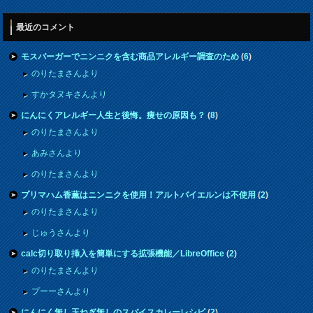
最近のコメント
モスバーガーでニンニクを含む商品アレルギー調査のため
(
6
)
のりたまさんより
すかタヌキさんより
にんにくアレルギー人生と後悔。痩せの原因も？
(
8
)
のりたまさんより
あみさんより
のりたまさんより
プリマハム香薫はニンニクを使用！アルトバイエルンは不使用
(
2
)
のりたまさんより
じゅうさんより
calc切り取り挿入を簡単にする拡張機能／LibreOffice
(
2
)
のりたまさんより
プーーさんより
にんにく無し玉ねぎ無しのスパイスカレーレシピ
(
2
)