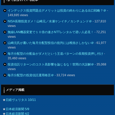
インデックス投資問題点デメリットは投資の終わりにある出口戦略？＠
-
149,695 views
NISA長期投資ダメ！山崎元／水瀬ケンイチ／カンチュンド＠
- 127,810
views
無線LAN機器変更で１０倍の速さNTTレンタルで遅い人必見！
- 72,251
views
山崎元氏が書いた毎月分配型投信の批判には稚拙さしかない＠
- 61,977
views
毎月分配型の分配金がダメだという王道パターンの長期投資押し付け
-
35,460 views
投資信託リターンのコスト高影響を論じるな！世間の大誤解＠
- 35,068
views
毎月分配型の投資信託運用格言＠
- 33,724 views
メディア掲載
★
日経ヴェリタス 10/11
★
日本経済新聞 5/9
★
日本経済新聞 4/2