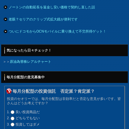
ノートンの自動延長を返金し安い価格で契約し直した話
老眼？セリアのクリップ式拡大鏡が便利です
ついにドコモからOCNモバイルに乗り換えて不労所得ゲット！
気になったら日々チェック！
＞＞
原油為替株レアルチャート
毎月分配型の意見募集中
毎月分配型の投資信託 否定派？肯定派？
投資のセオリーでは、毎月分配型は非効率だと否定な意見が多いです。皆
さんはどうお考えですか？
良い投資商品だ
どちらでもない
投資してはダメ