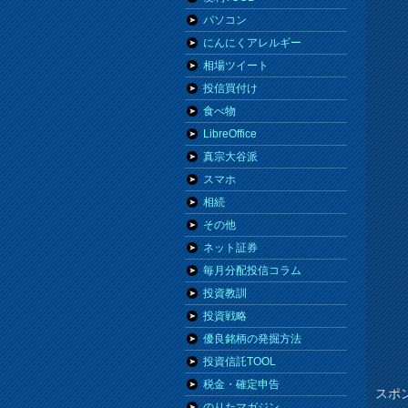
パソコン
にんにくアレルギー
相場ツイート
投信買付け
食べ物
LibreOffice
真宗大谷派
スマホ
相続
その他
ネット証券
毎月分配投信コラム
投資教訓
投資戦略
優良銘柄の発掘方法
投資信託TOOL
税金・確定申告
スポ
のりたマガジン