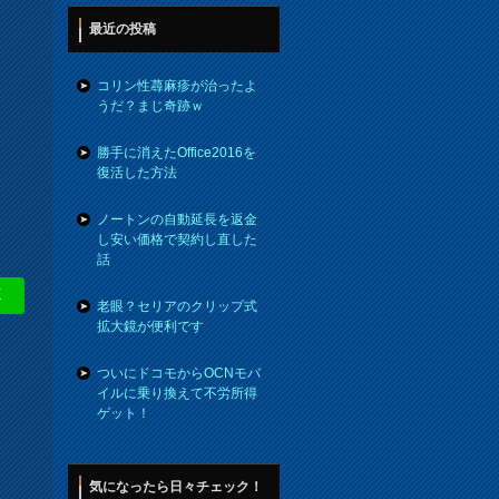
最近の投稿
コリン性蕁麻疹が治ったよ
うだ？まじ奇跡ｗ
勝手に消えたOffice2016を
復活した方法
ノートンの自動延長を返金
し安い価格で契約し直した
話
E
老眼？セリアのクリップ式
拡大鏡が便利です
ついにドコモからOCNモバ
イルに乗り換えて不労所得
ゲット！
気になったら日々チェック！