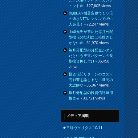
元／水瀬ケンイチ／カンチ
ュンド＠
- 127,805 views
無線LAN機器変更で１０倍
の速さNTTレンタルで遅い
人必見！
- 72,247 views
山崎元氏が書いた毎月分配
型投信の批判には稚拙さし
かない＠
- 61,970 views
毎月分配型の分配金がダメ
だという王道パターンの長
期投資押し付け
- 35,458
views
投資信託リターンのコスト
高影響を論じるな！世間の
大誤解＠
- 35,067 views
毎月分配型の投資信託運用
格言＠
- 33,721 views
メディア掲載
★
日経ヴェリタス 10/11