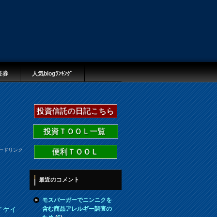
証券
人気blogﾗﾝｷﾝｸﾞ
投資信託の日記こちら
投資ＴＯＯＬ一覧
ードリンク
便利ＴＯＯＬ
最近のコメント
モスバーガーでニンニクを
含む商品アレルギー調査の
イケイ