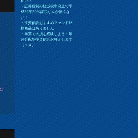
良い？
・
証券税制の軽減税率廃止で平
成26年20％課税なんか怖くな
い！
・
投資信託おすすめファンド銘
柄商品はありません
・
暴落で大損を経験しよう！毎
月分配型投資信託お答えします
（１４）
＠