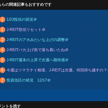
ちらの関連記事もおすすめです
1/23投信の状況＠
J-REIT投信リセット＠
J-REITのアホみたいな上げの調整＠
J-REITバカ上げ前で落ち着いたね＠
J-REIT週末の上昇で次週へ期待感＠
今週はツマラナイ相場、J-REITは次週。何回持ち越すの？
投資信託の状況 12/17＠
メントを残す