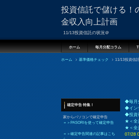
投資信託で儲ける！
金収入向上計画
11/13投資信託の状況＠
ホーム
毎月分配コラム
T
ホーム
基準価格チェック
11/13投資
◆毎月
確定申告 特集！
◆イン
◆投資
家からパソコンで確定申告
★＜全
＝＞PASORIを使って確定申告
★＜全
＝＞確定申告関連の記事はこち
07/2