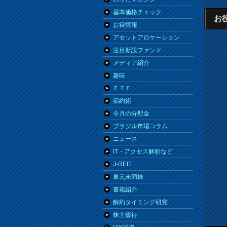
基準価格チェック
お
お得情報
アセットアロケーション
注目新設ファンド
メディア紹介
趣味
ＥＴＦ
節約術
今月の分配金
ブラジル市場コラム
ニュース
IT・アクセス解析など
J-REIT
単元未満株
書籍紹介
解約タイミング研究
株主優待