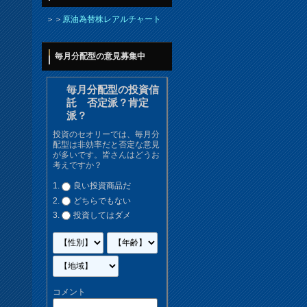
＞＞
原油為替株レアルチャート
毎月分配型の意見募集中
毎月分配型の投資信
託 否定派？肯定
派？
投資のセオリーでは、毎月分
配型は非効率だと否定な意見
が多いです。皆さんはどうお
考えですか？
良い投資商品だ
どちらでもない
投資してはダメ
コメント