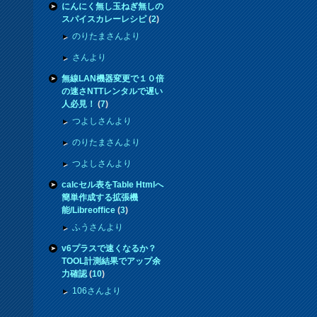
にんにく無し玉ねぎ無しの
スパイスカレーレシピ
(
2
)
のりたまさんより
さんより
無線LAN機器変更で１０倍
の速さNTTレンタルで遅い
人必見！
(
7
)
つよしさんより
のりたまさんより
つよしさんより
calcセル表をTable Htmlへ
簡単作成する拡張機
能/Libreoffice
(
3
)
ふうさんより
v6プラスで速くなるか？
TOOL計測結果でアップ余
力確認
(
10
)
106さんより