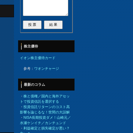
株主優待
イオン株主優待カード
参考：
ワオンチャージ
最新のコラム
・
株と債権／国内と海外アセッ
トで投資信託を選択する
・
投資信託リターンのコスト高
影響を論じるな！世間の大誤解
・
NISA長期投資ダメ！山崎元／
水瀬ケンイチ／カンチュンド
・
利益確定と損失確定が悪い？