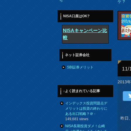
ら
ケ？
NISA口座はOK?
NISAキャンペーン比
較
ネット証券会社
SBI証券メリット
11
2013
↓よく読まれている記事
インデックス投資問題点デ
メリットは投資の終わりに
ある出口戦略？＠
-
昨日
149,681 views
NISA長期投資ダメ！山崎