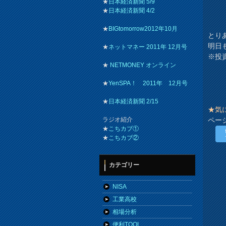
★
日本経済新聞 5/9
★
日本経済新聞 4/2
★
BIGtomorrow2012年10月
とり
明日
★
ネットマネー 2011年 12月号
※投
★
NETMONEY オンライン
★
YenSPA！ 2011年 12月号
★
日本経済新聞 2/15
★気
ペー
ラジオ紹介
★
こちカブ①
★
こちカブ②
カテゴリー
NISA
工業高校
相場分析
便利TOOL