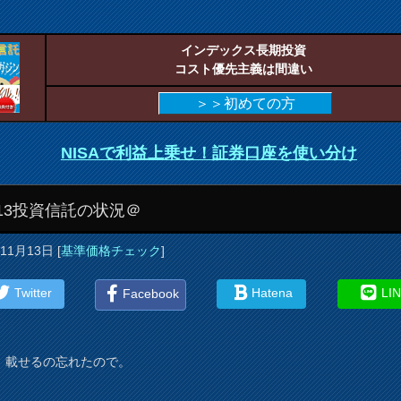
インデックス長期投資
コスト優先主義は間違い
＞＞初めての方
NISAで利益上乗せ！証券口座を使い分け
/13投資信託の状況＠
年11月13日
[
基準価格チェック
]
Twitter
Hatena
LI
Facebook
、載せるの忘れたので。