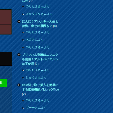
ため
(
6
)
のりたまさんより
すかタヌキさんより
にんにくアレルギー人生と
後悔。痩せの原因も？
(
8
)
のりたまさんより
あみさんより
のりたまさんより
プリマハム香薫はニンニク
を使用！アルトバイエルン
は不使用
(
2
)
のりたまさんより
じゅうさんより
NE
calc切り取り挿入を簡単に
する拡張機能／LibreOffice
(
2
)
のりたまさんより
プーーさんより