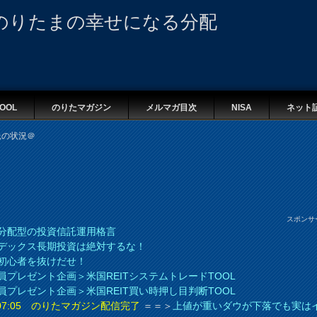
のりたまの幸せになる分配
OOL
のりたマガジン
メルマガ目次
NISA
ネット
信託の状況＠
スポンサ
分配型の投資信託運用格言
デックス長期投資は絶対するな！
初心者を抜けだせ！
員プレゼント企画＞米国REITシステムトレードTOOL
員プレゼント企画＞米国REIT買い時押し目判断TOOL
8 07:05 のりたマガジン配信完了
＝＝＞
上値が重いダウが下落でも実は