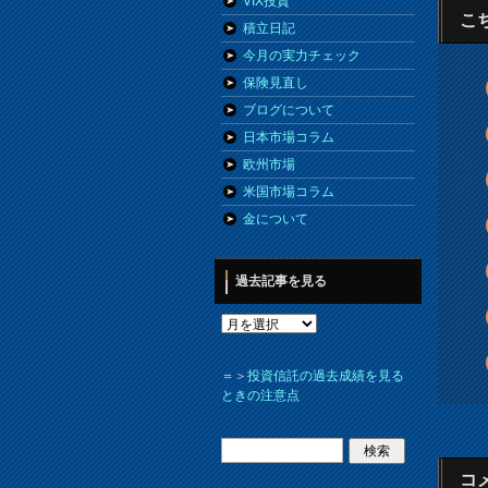
VIX投資
こ
積立日記
今月の実力チェック
保険見直し
ブログについて
日本市場コラム
欧州市場
米国市場コラム
金について
過去記事を見る
＝＞
投資信託の過去成績を見る
ときの注意点
コ