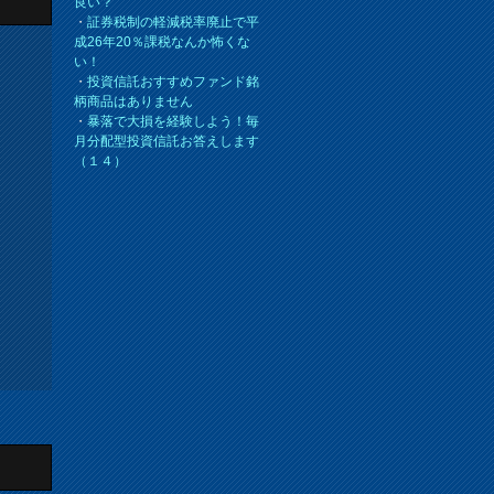
良い？
・
証券税制の軽減税率廃止で平
成26年20％課税なんか怖くな
い！
・
投資信託おすすめファンド銘
柄商品はありません
・
暴落で大損を経験しよう！毎
月分配型投資信託お答えします
（１４）