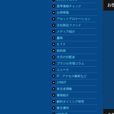
お
基準価格チェック
お得情報
アセットアロケーション
注目新設ファンド
メディア紹介
趣味
ＥＴＦ
節約術
今月の分配金
ブラジル市場コラム
ニュース
IT・アクセス解析など
J-REIT
単元未満株
書籍紹介
解約タイミング研究
株主優待