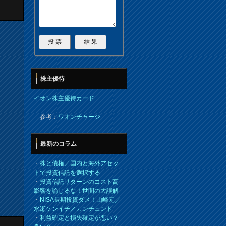
株主優待
イオン株主優待カード
参考：
ワオンチャージ
最新のコラム
・
株と債権／国内と海外アセッ
トで投資信託を選択する
・
投資信託リターンのコスト高
影響を論じるな！世間の大誤解
・
NISA長期投資ダメ！山崎元／
水瀬ケンイチ／カンチュンド
・
利益確定と損失確定が悪い？