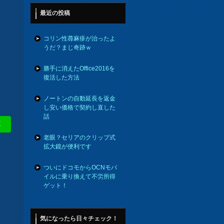
最近の投稿
コリン性蕁麻疹が治ったよ
うだ？まじ奇跡ｗ
勝手に消えたOffice2016を
復活した方法
ノートンの自動延長を返金
し安い価格で契約し直した
話
E
老眼？セリアのクリップ式
拡大鏡が便利です
ついにドコモからOCNモバ
イルに乗り換えて不労所得
ゲット！
気になったら日々チェック！