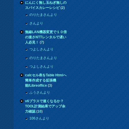
にんにく無し玉ねぎ無しの
スパイスカレーレシピ
(
2
)
のりたまさんより
さんより
無線LAN機器変更で１０倍
の速さNTTレンタルで遅い
人必見！
(
7
)
つよしさんより
のりたまさんより
つよしさんより
calcセル表をTable Htmlへ
簡単作成する拡張機
能/Libreoffice
(
3
)
ふうさんより
v6プラスで速くなるか？
TOOL計測結果でアップ余
力確認
(
10
)
106さんより