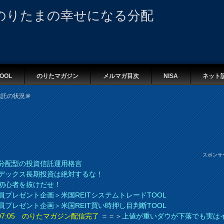
のりたまの幸せになる分配
OOL
のりたマガジン
メルマガ目次
NISA
ネット
資信託の状況＠
スポンサ
分配型の投資信託運用格言
デックス長期投資は絶対するな！
初心者を抜けだせ！
員プレゼント企画＞米国REITシステムトレードTOOL
員プレゼント企画＞米国REIT買い時押し目判断TOOL
8 07:05 のりたマガジン配信完了
＝＝＞
上値が重いダウが下落でも実は