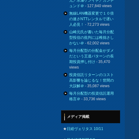
元／水瀬ケンイチ／カンチ
ュンド＠
- 127,840 views
無線LAN機器変更で１０倍
の速さNTTレンタルで遅い
人必見！
- 72,273 views
山崎元氏が書いた毎月分配
型投信の批判には稚拙さし
かない＠
- 62,002 views
毎月分配型の分配金がダメ
だという王道パターンの長
期投資押し付け
- 35,470
views
投資信託リターンのコスト
高影響を論じるな！世間の
大誤解＠
- 35,087 views
毎月分配型の投資信託運用
格言＠
- 33,736 views
メディア掲載
★
日経ヴェリタス 10/11