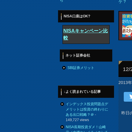
ら
ケ？
NISA口座はOK?
NISAキャンペーン比
較
ネット証券会社
SBI証券メリット
12
2013
↓よく読まれている記事
インデックス投資問題点デ
メリットは投資の終わりに
昨日
ある出口戦略？＠
-
149,727 views
NISA長期投資ダメ！山崎