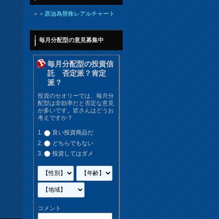
＞＞
原油為替株レアルチャート
毎月分配型の意見募集中
毎月分配型の投資信
託 否定派？肯定
派？
投資のセオリーでは、毎月分
配型は非効率だと否定な意見
が多いです。皆さんはどうお
考えですか？
良い投資商品だ
どちらでもない
投資してはダメ
コメント