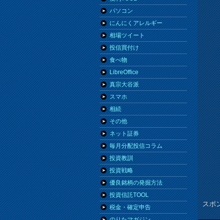
パソコン
にんにくアレルギー
相場ツイート
投信買付け
食べ物
LibreOffice
真宗大谷派
スマホ
相続
その他
ネット証券
毎月分配投信コラム
投資教訓
投資戦略
優良銘柄の発掘方法
投資信託TOOL
スポ
税金・確定申告
のりたマガジン