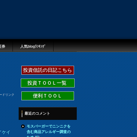
証券
人気blogﾗﾝｷﾝｸﾞ
投資信託の日記こちら
投資ＴＯＯＬ一覧
ードリンク
便利ＴＯＯＬ
最近のコメント
モスバーガーでニンニクを
含む商品アレルギー調査の
イケイ