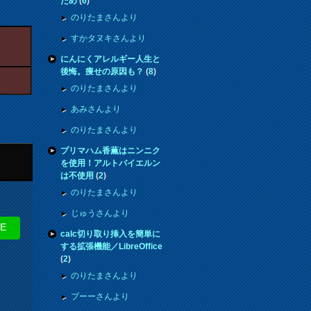
ため
(
6
)
のりたまさんより
すかタヌキさんより
にんにくアレルギー人生と
後悔。痩せの原因も？
(
8
)
のりたまさんより
あみさんより
のりたまさんより
プリマハム香薫はニンニク
を使用！アルトバイエルン
は不使用
(
2
)
のりたまさんより
じゅうさんより
NE
calc切り取り挿入を簡単に
する拡張機能／LibreOffice
(
2
)
のりたまさんより
プーーさんより