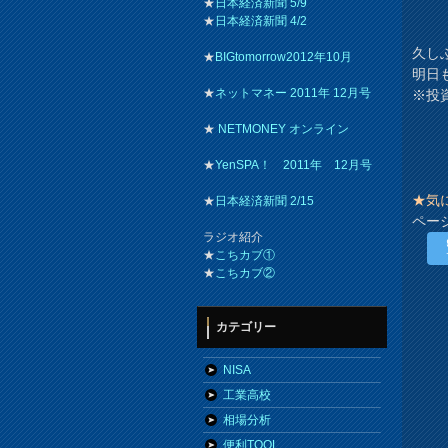
★
日本経済新聞 5/9
★
日本経済新聞 4/2
久し
★
BIGtomorrow2012年10月
明日
★
ネットマネー 2011年 12月号
※投
★
NETMONEY オンライン
★
YenSPA！ 2011年 12月号
★気
★
日本経済新聞 2/15
ペー
ラジオ紹介
★
こちカブ①
★
こちカブ②
カテゴリー
NISA
工業高校
相場分析
便利TOOL