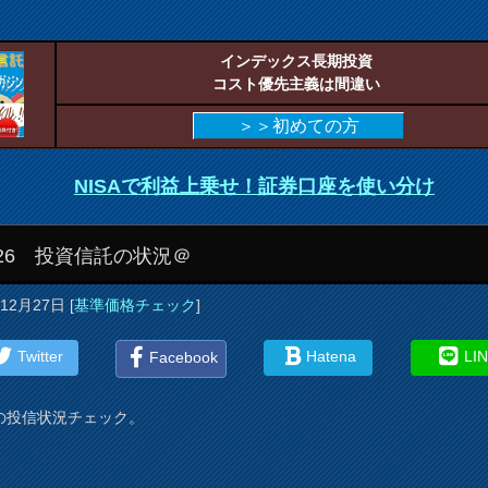
インデックス長期投資
コスト優先主義は間違い
＞＞初めての方
NISAで利益上乗せ！証券口座を使い分け
/26 投資信託の状況＠
年12月27日
[
基準価格チェック
]
Twitter
Hatena
LI
Facebook
の投信状況チェック。