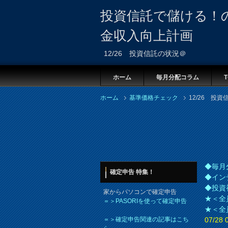
投資信託で儲ける！
金収入向上計画
12/26 投資信託の状況＠
ホーム
毎月分配コラム
T
ホーム
基準価格チェック
12/26 投
◆毎月
確定申告 特集！
◆イン
◆投資
家からパソコンで確定申告
★＜全
＝＞PASORIを使って確定申告
★＜全
＝＞確定申告関連の記事はこち
07/2