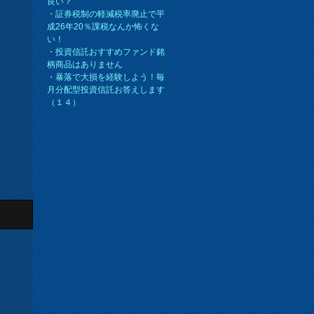
良い？
・
証券税制の軽減税率廃止で平
成26年20％課税なんか怖くな
い！
・
投資信託おすすめファンド銘
柄商品はありません
・
暴落で大損を経験しよう！毎
月分配型投資信託お答えします
（１４）