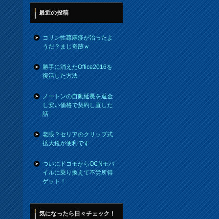
最近の投稿
コリン性蕁麻疹が治ったよ
うだ？まじ奇跡ｗ
勝手に消えたOffice2016を
復活した方法
ノートンの自動延長を返金
し安い価格で契約し直した
話
老眼？セリアのクリップ式
拡大鏡が便利です
ついにドコモからOCNモバ
イルに乗り換えて不労所得
ゲット！
気になったら日々チェック！