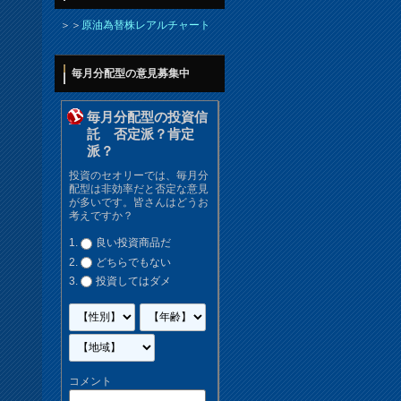
＞＞
原油為替株レアルチャート
毎月分配型の意見募集中
毎月分配型の投資信
託 否定派？肯定
派？
投資のセオリーでは、毎月分
配型は非効率だと否定な意見
が多いです。皆さんはどうお
考えですか？
良い投資商品だ
どちらでもない
投資してはダメ
コメント