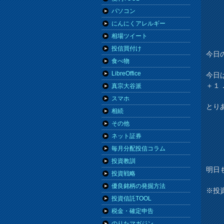
パソコン
にんにくアレルギー
相場ツイート
投信買付け
今日の
食べ物
LibreOffice
今日
＋１
真宗大谷派
スマホ
とり
相続
その他
ネット証券
毎月分配投信コラム
投資教訓
明日
投資戦略
優良銘柄の発掘方法
※投
投資信託TOOL
税金・確定申告
のりたマガジン