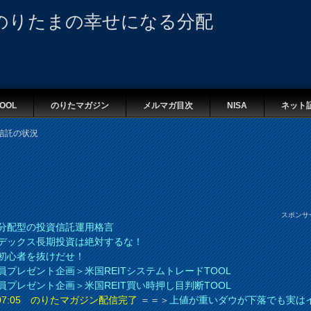
のりたまの幸せになる分配
OOL
のりたマガジン
メルマガ目次
NISA
ネット
信託の状況
スポンサ
分配型の投資信託運用格言
デックス長期投資は絶対するな！
初心者を抜けだせ！
員プレゼント企画＞米国REITシステムトレードTOOL
員プレゼント企画＞米国REIT買い時押し目判断TOOL
8 07:05 のりたマガジン配信完了
＝＝＞
上値が重いダウが下落でも実は