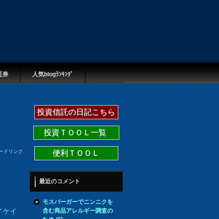
証券
人気blogﾗﾝｷﾝｸﾞ
投資信託の日記こちら
投資ＴＯＯＬ一覧
ードリンク
便利ＴＯＯＬ
最近のコメント
モスバーガーでニンニクを
含む商品アレルギー調査の
イケイ