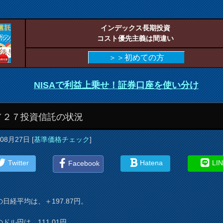
インデックス長期投資
コスト優先主義は間違い
＞＞初めての方
NISAで利益上乗せ！証券口座を使い分け
／２７投資信託の状況
年08月27日
[
基準価格チェック
]
Twitter
Hatena
LI
Facebook
日経平均は、＋197.87円。
ドル円は、111.01円。