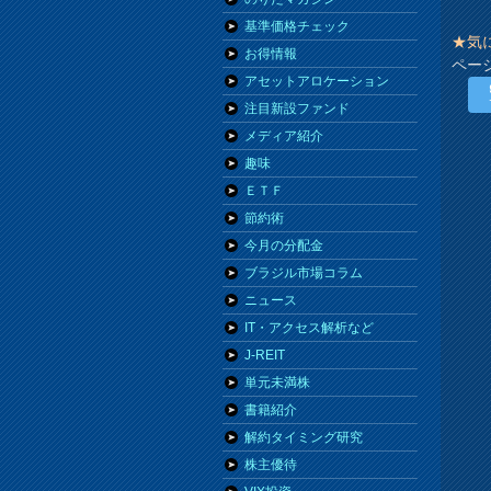
基準価格チェック
★気
お得情報
ペー
アセットアロケーション
注目新設ファンド
メディア紹介
趣味
ＥＴＦ
節約術
今月の分配金
ブラジル市場コラム
ニュース
IT・アクセス解析など
J-REIT
単元未満株
書籍紹介
解約タイミング研究
株主優待