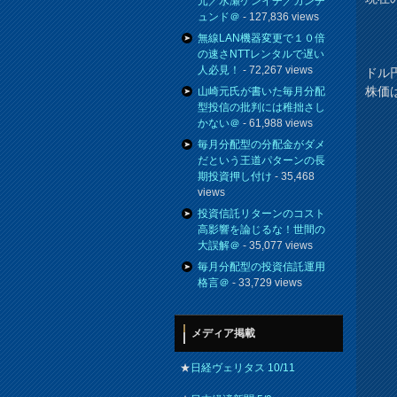
元／水瀬ケンイチ／カンチ
ュンド＠
- 127,836 views
無線LAN機器変更で１０倍
の速さNTTレンタルで遅い
人必見！
- 72,267 views
ドル
株価
山崎元氏が書いた毎月分配
型投信の批判には稚拙さし
かない＠
- 61,988 views
毎月分配型の分配金がダメ
だという王道パターンの長
期投資押し付け
- 35,468
views
投資信託リターンのコスト
高影響を論じるな！世間の
大誤解＠
- 35,077 views
毎月分配型の投資信託運用
格言＠
- 33,729 views
メディア掲載
★
日経ヴェリタス 10/11