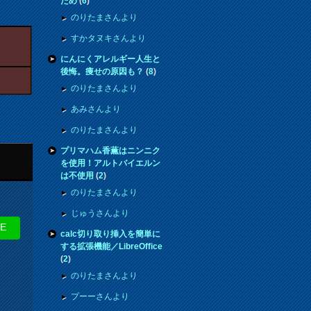
ため
(
6
)
のりたまさんより
すかタヌキさんより
にんにくアレルギー人生と
後悔。痩せの原因も？
(
8
)
のりたまさんより
あみさんより
のりたまさんより
プリマハム香薫はニンニク
を使用！アルトバイエルン
は不使用
(
2
)
のりたまさんより
じゅうさんより
NE
calc切り取り挿入を簡単に
する拡張機能／LibreOffice
(
2
)
のりたまさんより
プーーさんより