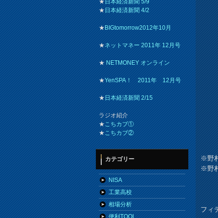
★
日本経済新聞 5/9
★
日本経済新聞 4/2
★
BIGtomorrow2012年10月
★
ネットマネー 2011年 12月号
★
NETMONEY オンライン
★
YenSPA！ 2011年 12月号
★
日本経済新聞 2/15
ラジオ紹介
★
こちカブ①
★
こちカブ②
※野
カテゴリー
※野
NISA
工業高校
相場分析
フィ
便利TOOL