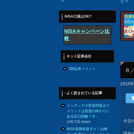
ら
ケ？
NISA口座はOK?
NISAキャンペーン比
較
ネット証券会社
SBI証券メリット
８
2018
↓よく読まれている記事
インデックス投資問題点デ
メリットは投資の終わりに
ある出口戦略？＠
-
今日の
149,716 views
NISA長期投資ダメ！山崎
現在の