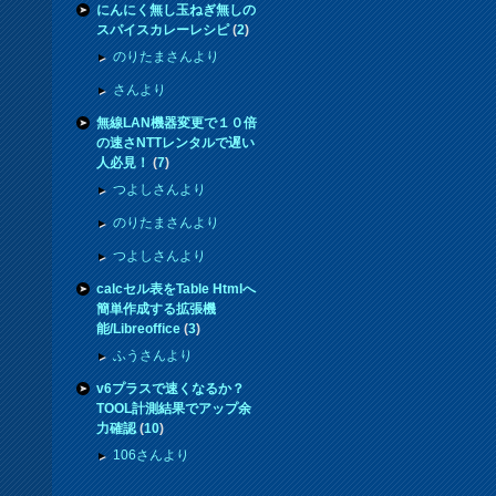
にんにく無し玉ねぎ無しの
スパイスカレーレシピ
(
2
)
のりたまさんより
さんより
無線LAN機器変更で１０倍
の速さNTTレンタルで遅い
人必見！
(
7
)
つよしさんより
のりたまさんより
つよしさんより
calcセル表をTable Htmlへ
簡単作成する拡張機
能/Libreoffice
(
3
)
ふうさんより
v6プラスで速くなるか？
TOOL計測結果でアップ余
力確認
(
10
)
106さんより