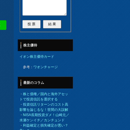
E
株主優待
イオン株主優待カード
参考：
ワオンチャージ
最新のコラム
・
株と債権／国内と海外アセッ
トで投資信託を選択する
・
投資信託リターンのコスト高
影響を論じるな！世間の大誤解
・
NISA長期投資ダメ！山崎元／
水瀬ケンイチ／カンチュンド
・
利益確定と損失確定が悪い？