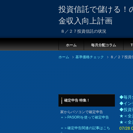
投資信託で儲ける！
金収入向上計画
８／２７投資信託の状況
ホーム
毎月分配コラム
T
ホーム
基準価格チェック
８／２７投資
◆毎月
確定申告 特集！
◆イン
◆投資
家からパソコンで確定申告
★＜全
＝＞PASORIを使って確定申告
★＜全
＝＞確定申告関連の記事はこち
07/2