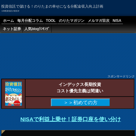
投資信託で儲ける！のりたまの幸せになる分配金収入向上計画
1/30投資信託の状況＠
ホーム
毎月分配コラム
TOOL
のりたマガジン
メルマガ目次
NISA
ネット証券
人気blogﾗﾝｷﾝｸﾞ
スポンサードリンク
インデックス長期投資
コスト優先主義は間違い
＞＞初めての方
NISAで利益上乗せ！証券口座を使い分け