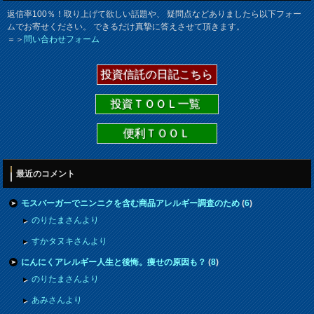
返信率100％！取り上げて欲しい話題や、 疑問点などありましたら以下フォー
ムでお寄せください。 できるだけ真摯に答えさせて頂きます。
＝＞
問い合わせフォーム
投資信託の日記こちら
投資ＴＯＯＬ一覧
便利ＴＯＯＬ
最近のコメント
モスバーガーでニンニクを含む商品アレルギー調査のため
(
6
)
のりたまさんより
すかタヌキさんより
にんにくアレルギー人生と後悔。痩せの原因も？
(
8
)
のりたまさんより
あみさんより