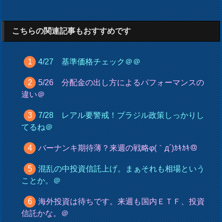
こちらの関連記事もおすすめです
4/27 基準価格チェック＠＠
5/26 分配金の出し方によるパフォーマンスの
違い＠
7/28 レアル要警戒！ブラジル政策しっかりし
てるね＠
バーナンキ期待薄？来週の戦略φ(｀д´)ｶｷｶｷ＠
混乱の中投資信託上げ。まぁそれも相場という
ことか。＠
海外投資は待ちです。来週も国内ＥＴＦ、投資
信託かな。＠