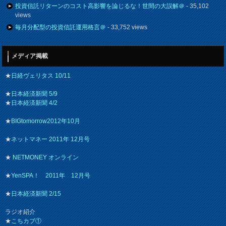
投資信託リターンのコスト高影響を論じるな！世間の大誤解＠
- 35,102
views
毎月分配型の投資信託運用格言＠
- 33,752 views
メディア掲載
★
日経ヴェリタス 10/11
★
日本経済新聞 5/9
★
日本経済新聞 4/2
★
BIGtomorrow2012年10月
★
ネットマネー 2011年 12月号
★
NETMONEY オンライン
★
YenSPA！ 2011年 12月号
★
日本経済新聞 2/15
ラジオ紹介
★
こちカブ①