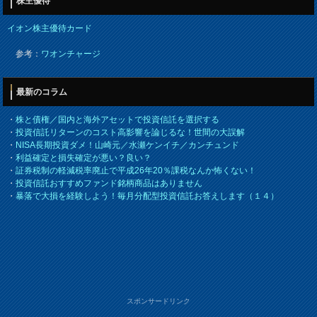
株主優待
イオン株主優待カード
参考：
ワオンチャージ
最新のコラム
・
株と債権／国内と海外アセットで投資信託を選択する
・
投資信託リターンのコスト高影響を論じるな！世間の大誤解
・
NISA長期投資ダメ！山崎元／水瀬ケンイチ／カンチュンド
・
利益確定と損失確定が悪い？良い？
・
証券税制の軽減税率廃止で平成26年20％課税なんか怖くない！
・
投資信託おすすめファンド銘柄商品はありません
・
暴落で大損を経験しよう！毎月分配型投資信託お答えします（１４）
スポンサードリンク