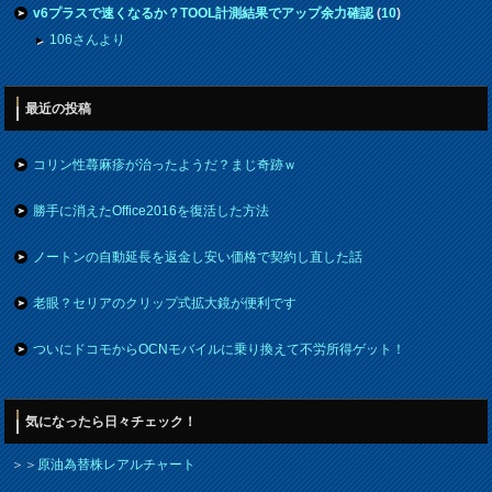
v6プラスで速くなるか？TOOL計測結果でアップ余力確認
(
10
)
106さんより
最近の投稿
コリン性蕁麻疹が治ったようだ？まじ奇跡ｗ
勝手に消えたOffice2016を復活した方法
ノートンの自動延長を返金し安い価格で契約し直した話
老眼？セリアのクリップ式拡大鏡が便利です
ついにドコモからOCNモバイルに乗り換えて不労所得ゲット！
気になったら日々チェック！
＞＞
原油為替株レアルチャート