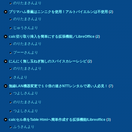
のりたまさんより
プリマハム香薫はニンニクを使用！アルトバイエルンは不使用
(
2
)
のりたまさんより
じゅうさんより
calc切り取り挿入を簡単にする拡張機能／LibreOffice
(
2
)
のりたまさんより
プーーさんより
にんにく無し玉ねぎ無しのスパイスカレーレシピ
(
2
)
のりたまさんより
さんより
無線LAN機器変更で１０倍の速さNTTレンタルで遅い人必見！
(
7
)
つよしさんより
のりたまさんより
つよしさんより
calcセル表をTable Htmlへ簡単作成する拡張機能/Libreoffice
(
3
)
ふうさんより