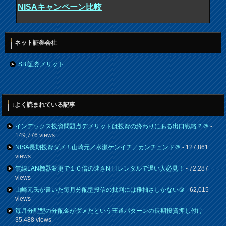
NISAキャンペーン比較
ネット証券会社
SBI証券メリット
↓よく読まれている記事
インデックス投資問題点デメリットは投資の終わりにある出口戦略？＠
-
149,776 views
NISA長期投資ダメ！山崎元／水瀬ケンイチ／カンチュンド＠
- 127,861
views
無線LAN機器変更で１０倍の速さNTTレンタルで遅い人必見！
- 72,287
views
山崎元氏が書いた毎月分配型投信の批判には稚拙さしかない＠
- 62,015
views
毎月分配型の分配金がダメだという王道パターンの長期投資押し付け
-
35,488 views