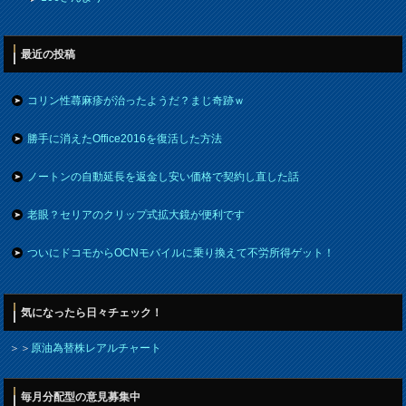
最近の投稿
コリン性蕁麻疹が治ったようだ？まじ奇跡ｗ
勝手に消えたOffice2016を復活した方法
ノートンの自動延長を返金し安い価格で契約し直した話
老眼？セリアのクリップ式拡大鏡が便利です
ついにドコモからOCNモバイルに乗り換えて不労所得ゲット！
気になったら日々チェック！
＞＞
原油為替株レアルチャート
毎月分配型の意見募集中