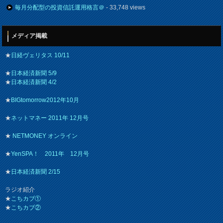
毎月分配型の投資信託運用格言＠
- 33,748 views
メディア掲載
★
日経ヴェリタス 10/11
★
日本経済新聞 5/9
★
日本経済新聞 4/2
★
BIGtomorrow2012年10月
★
ネットマネー 2011年 12月号
★
NETMONEY オンライン
★
YenSPA！ 2011年 12月号
★
日本経済新聞 2/15
ラジオ紹介
★
こちカブ①
★
こちカブ②