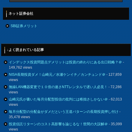
ネット証券会社
SBI証券メリット
↓よく読まれている記事
インデックス投資問題点デメリットは投資の終わりにある出口戦略？＠
-
149,762 views
NISA長期投資ダメ！山崎元／水瀬ケンイチ／カンチュンド＠
- 127,859
views
無線LAN機器変更で１０倍の速さNTTレンタルで遅い人必見！
- 72,286
views
山崎元氏が書いた毎月分配型投信の批判には稚拙さしかない＠
- 62,013
views
毎月分配型の分配金がダメだという王道パターンの長期投資押し付け
-
35,478 views
投資信託リターンのコスト高影響を論じるな！世間の大誤解＠
- 35,099
views