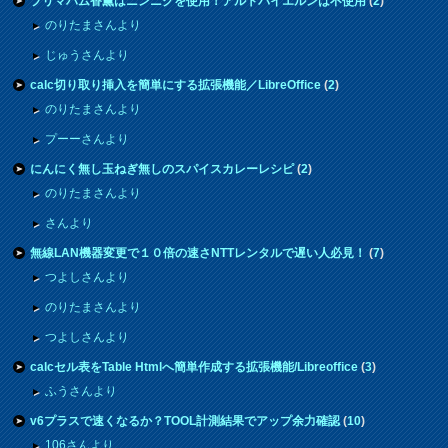
プリマハム香薫はニンニクを使用！アルトバイエルンは不使用
(
2
)
のりたまさんより
じゅうさんより
calc切り取り挿入を簡単にする拡張機能／LibreOffice
(
2
)
のりたまさんより
プーーさんより
にんにく無し玉ねぎ無しのスパイスカレーレシピ
(
2
)
のりたまさんより
さんより
無線LAN機器変更で１０倍の速さNTTレンタルで遅い人必見！
(
7
)
つよしさんより
のりたまさんより
つよしさんより
calcセル表をTable Htmlへ簡単作成する拡張機能/Libreoffice
(
3
)
ふうさんより
v6プラスで速くなるか？TOOL計測結果でアップ余力確認
(
10
)
106さんより