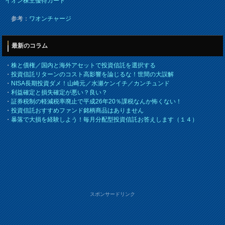
イオン株主優待カード
参考：
ワオンチャージ
最新のコラム
・
株と債権／国内と海外アセットで投資信託を選択する
・
投資信託リターンのコスト高影響を論じるな！世間の大誤解
・
NISA長期投資ダメ！山崎元／水瀬ケンイチ／カンチュンド
・
利益確定と損失確定が悪い？良い？
・
証券税制の軽減税率廃止で平成26年20％課税なんか怖くない！
・
投資信託おすすめファンド銘柄商品はありません
・
暴落で大損を経験しよう！毎月分配型投資信託お答えします（１４）
スポンサードリンク