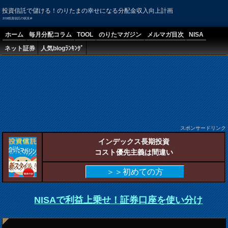
投資信託で儲ける！のりたまの幸せになる分配金収入向上計画
2/19投資信託の状況＠
ホーム
毎月分配コラム
TOOL
のりたマガジン
メルマガ目次
NISA
ネット証券
人気blogﾗﾝｷﾝｸﾞ
スポンサードリンク
インデックス長期投資
コスト優先主義は間違い
＞＞初めての方
NISAで利益上乗せ！証券口座を使い分け