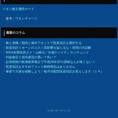
イオン株主優待カード
参考：
ワオンチャージ
最新のコラム
・
株と債権／国内と海外アセットで投資信託を選択する
・
投資信託リターンのコスト高影響を論じるな！世間の大誤解
・
NISA長期投資ダメ！山崎元／水瀬ケンイチ／カンチュンド
・
利益確定と損失確定が悪い？良い？
・
証券税制の軽減税率廃止で平成26年20％課税なんか怖くない！
・
投資信託おすすめファンド銘柄商品はありません
・
暴落で大損を経験しよう！毎月分配型投資信託お答えします（１４）
スポンサードリンク