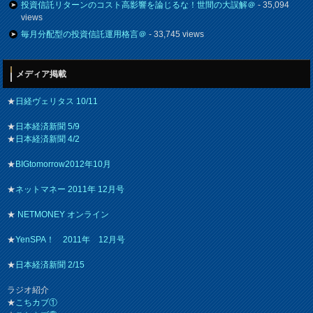
投資信託リターンのコスト高影響を論じるな！世間の大誤解＠
- 35,094
views
毎月分配型の投資信託運用格言＠
- 33,745 views
メディア掲載
★
日経ヴェリタス 10/11
★
日本経済新聞 5/9
★
日本経済新聞 4/2
★
BIGtomorrow2012年10月
★
ネットマネー 2011年 12月号
★
NETMONEY オンライン
★
YenSPA！ 2011年 12月号
★
日本経済新聞 2/15
ラジオ紹介
★
こちカブ①