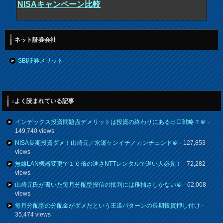
NISAキャンペーン比較
ネット証券会社
SBI証券メリット
↓よく読まれている記事
インデックス投資問題点デメリットは投資の終わりにある出口戦略？＠
-
149,740 views
NISA長期投資ダメ！山崎元／水瀬ケンイチ／カンチュンド＠
- 127,853
views
無線LAN機器変更で１０倍の速さNTTレンタルで遅い人必見！
- 72,282
views
山崎元氏が書いた毎月分配型投信の批判には稚拙さしかない＠
- 62,008
views
毎月分配型の分配金がダメだという王道パターンの長期投資押し付け
-
35,474 views