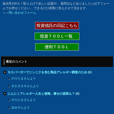
返信率100％！取り上げて欲しい話題や、 疑問点などありましたら以下フォー
ムでお寄せください。 できるだけ真摯に答えさせて頂きます。
＝＞
問い合わせフォーム
投資信託の日記こちら
投資ＴＯＯＬ一覧
便利ＴＯＯＬ
最近のコメント
モスバーガーでニンニクを含む商品アレルギー調査のため
(
6
)
のりたまさんより
すかタヌキさんより
にんにくアレルギー人生と後悔。痩せの原因も？
(
8
)
のりたまさんより
あみさんより