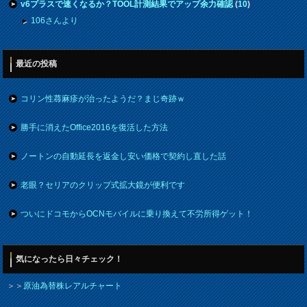
v6プラスで速くなるか？TOOL計測結果でアップ余力確認
(
10
)
106さんより
最近の投稿
コリン性蕁麻疹が治ったようだ？まじ奇跡ｗ
勝手に消えたOffice2016を復活した方法
ノートンの自動延長を返金し安い価格で契約し直した話
老眼？セリアのクリップ式拡大鏡が便利です
ついにドコモからOCNモバイルに乗り換えて不労所得ゲット！
気になったら日々チェック！
＞＞
原油為替株レアルチャート