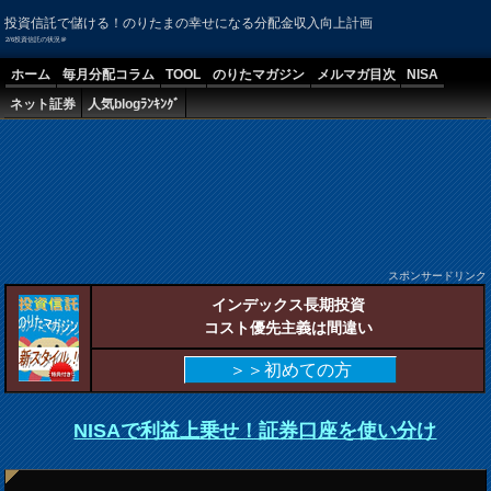
投資信託で儲ける！のりたまの幸せになる分配金収入向上計画
2/6投資信託の状況＠
ホーム
毎月分配コラム
TOOL
のりたマガジン
メルマガ目次
NISA
ネット証券
人気blogﾗﾝｷﾝｸﾞ
スポンサードリンク
インデックス長期投資
コスト優先主義は間違い
＞＞初めての方
NISAで利益上乗せ！証券口座を使い分け