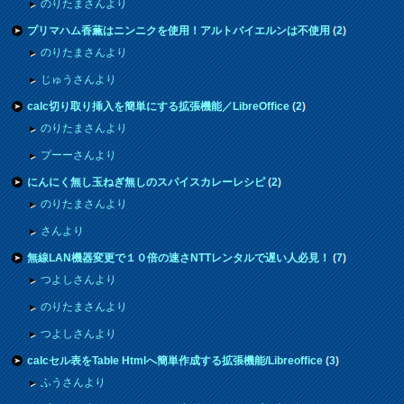
のりたまさんより
プリマハム香薫はニンニクを使用！アルトバイエルンは不使用
(
2
)
のりたまさんより
じゅうさんより
calc切り取り挿入を簡単にする拡張機能／LibreOffice
(
2
)
のりたまさんより
プーーさんより
にんにく無し玉ねぎ無しのスパイスカレーレシピ
(
2
)
のりたまさんより
さんより
無線LAN機器変更で１０倍の速さNTTレンタルで遅い人必見！
(
7
)
つよしさんより
のりたまさんより
つよしさんより
calcセル表をTable Htmlへ簡単作成する拡張機能/Libreoffice
(
3
)
ふうさんより