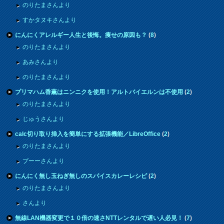
のりたまさんより
すかタヌキさんより
にんにくアレルギー人生と後悔。痩せの原因も？
(
8
)
のりたまさんより
あみさんより
のりたまさんより
プリマハム香薫はニンニクを使用！アルトバイエルンは不使用
(
2
)
のりたまさんより
じゅうさんより
calc切り取り挿入を簡単にする拡張機能／LibreOffice
(
2
)
のりたまさんより
プーーさんより
にんにく無し玉ねぎ無しのスパイスカレーレシピ
(
2
)
のりたまさんより
さんより
無線LAN機器変更で１０倍の速さNTTレンタルで遅い人必見！
(
7
)