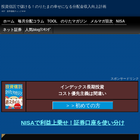
投資信託で儲ける！のりたまの幸せになる分配金収入向上計画
4/27 基準価格チェック＠＠
ホーム
毎月分配コラム
TOOL
のりたマガジン
メルマガ目次
NISA
ネット証券
人気blogﾗﾝｷﾝｸﾞ
スポンサードリンク
インデックス長期投資
コスト優先主義は間違い
＞＞初めての方
NISAで利益上乗せ！証券口座を使い分け