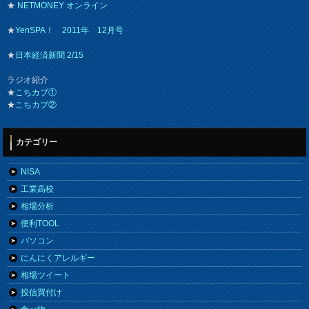
★
NETMONEY オンライン
★
YenSPA！ 2011年 12月号
★
日本経済新聞 2/15
ラジオ紹介
★
こちカブ①
★
こちカブ②
カテゴリー
NISA
工業高校
相場分析
便利TOOL
パソコン
にんにくアレルギー
相場ツイート
投信買付け