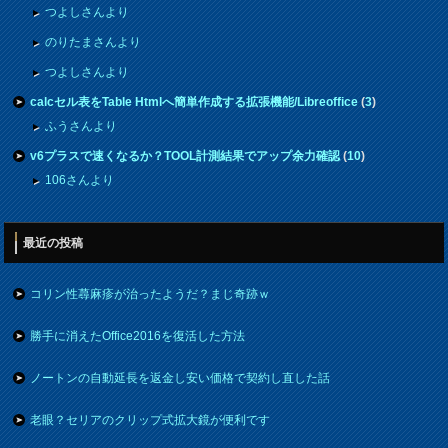
つよしさんより
のりたまさんより
つよしさんより
calcセル表をTable Htmlへ簡単作成する拡張機能/Libreoffice
(
3
)
ふうさんより
v6プラスで速くなるか？TOOL計測結果でアップ余力確認
(
10
)
106さんより
最近の投稿
コリン性蕁麻疹が治ったようだ？まじ奇跡ｗ
勝手に消えたOffice2016を復活した方法
ノートンの自動延長を返金し安い価格で契約し直した話
老眼？セリアのクリップ式拡大鏡が便利です