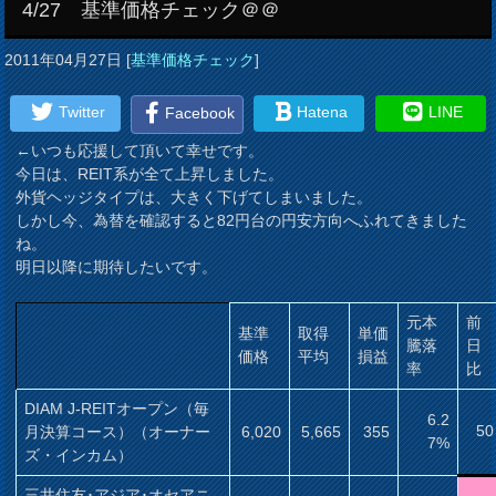
4/27 基準価格チェック＠＠
2011年04月27日
[
基準価格チェック
]
Twitter
Hatena
LINE
Facebook
←いつも応援して頂いて幸せです。
今日は、REIT系が全て上昇しました。
外貨ヘッジタイプは、大きく下げてしまいました。
しかし今、為替を確認すると82円台の円安方向へふれてきました
ね。
明日以降に期待したいです。
元本
前
基準
取得
単価
騰落
日
価格
平均
損益
率
比
DIAM J-REITオープン（毎
6.2
50
月決算コース）（オーナー
6,020
5,665
355
7%
ズ・インカム）
三井住友･アジア･オセアニ