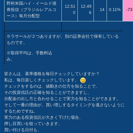
野村米国ハイ・イールド債
12,51
12,49
券投信（ブラジルレアルコ
14
0.11%
-73
0
6
ース）毎月分配型
※ラサールが２つありますが、別の証券会社で保有している
ものです。
※取得平均は、手数料込
み。
皆さんは、基準価格を毎日チェックしていますか？
私は、毎日楽しくチェックしています。
チェックをするのは、値動きの仕方を知ることで、
その投資信託の正確を知ることができますし、
分配金の出し方と合わせることで実力を知ることができます。
そして一番の理由が、買い増しするタイミングを逃さないように
するためですね。
実力のある投資信託が大きく下げた場合、
押し目買いを狙っていきます。
買い付ける日付も、