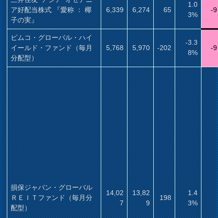
1.0
ア好配当株式 『愛称 ： 椰
6,339
6,274
65
-9
3%
子の実』
ピムコ・グローバル・ハイ
-3.3
イールド・ファンド（毎月
5,768
5,970
-202
-9
8%
分配型）
損保ジャパン・グローバル
14,02
13,82
1.4
ＲＥＩＴファンド（毎月分
198
7
9
3%
配型）