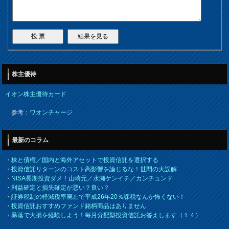
株主優待
イオン株主優待カード
参考：
ワオンチャージ
最新のコラム
・
株と債権／国内と海外アセットで投資信託を選択する
・
投資信託リターンのコスト高影響を論じるな！世間の大誤解
・
NISA長期投資ダメ！山崎元／水瀬ケンイチ／カンチュンド
・
利益確定と損失確定が悪い？良い？
・
証券税制の軽減税率廃止で平成26年20％課税なんか怖くない！
・
投資信託おすすめファンド銘柄商品はありません
・
暴落で大損を経験しよう！毎月分配型投資信託お答えします（１４）