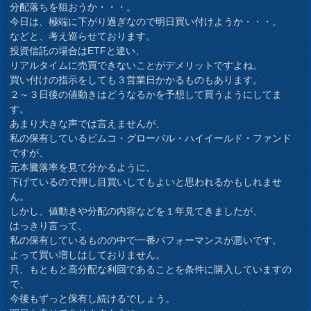
分配落ちを狙おうか・・・。
今日は、極端に下がり過ぎなので明日買い付けようか・・・。
などと、考え巡らせております。
投資信託の場合はETFと違い、
リアルタイムに売買できないことがデメリットですよね。
買い付けの指示をしても３営業日かかるものもあります。
２～３日後の値動きはどうなるかを予想して買うようにしてま
す。
あまり大きな声では言えませんが、
私の保有しているピムコ・グローバル・ハイイールド・ファンド
ですが、
元本騰落率を見て分かるように、
下げているので押し目買いしてもよいと思われるかもしれませ
ん。
しかし、値動きや分配の内容などを１年見てきましたが、
はっきり言って、
私の保有しているものの中で一番パフォーマンスが悪いです。
よって買い増しはしておりません。
只、もともと高分配な利回であることを条件に購入していますの
で、
今後もずっと保有し続けるでしょう。