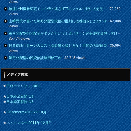
views
無線LAN機器変更で１０倍の速さNTTレンタルで遅い人必見！
- 72,282
views
山崎元氏が書いた毎月分配型投信の批判には稚拙さしかない＠
- 62,008
views
毎月分配型の分配金がダメだという王道パターンの長期投資押し付け
-
35,474 views
投資信託リターンのコスト高影響を論じるな！世間の大誤解＠
- 35,094
views
毎月分配型の投資信託運用格言＠
- 33,745 views
メディア掲載
★
日経ヴェリタス 10/11
★
日本経済新聞 5/9
★
日本経済新聞 4/2
★
BIGtomorrow2012年10月
★
ネットマネー 2011年 12月号