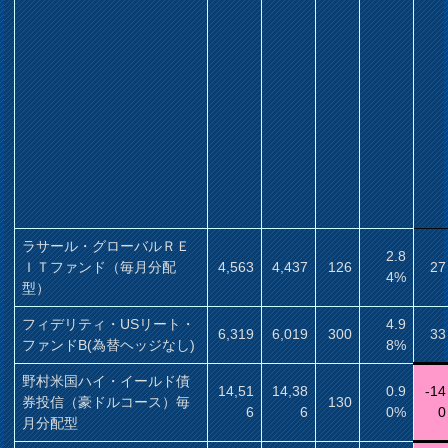
ラサール・グローバルＲＥ
2.8
ＩＴファンド（毎月分配
4,563
4,437
126
27
4%
型）
フィデリティ・USリート・
4.9
6,319
6,019
300
33
ファンドB(為替ヘッジなし)
8%
野村米国ハイ・イールド債
14,51
14,38
0.9
-14
券投信（豪ドルコース）毎
130
6
6
0%
0
月分配型