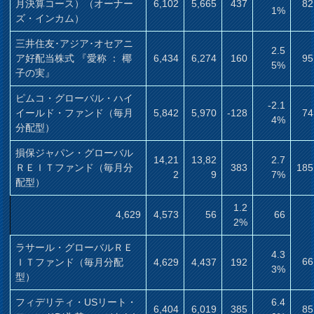
月決算コース）（オーナー
6,102
5,665
437
82
1%
ズ・インカム）
三井住友･アジア･オセアニ
2.5
ア好配当株式 『愛称 ： 椰
6,434
6,274
160
95
5%
子の実』
ピムコ・グローバル・ハイ
-2.1
イールド・ファンド（毎月
5,842
5,970
-128
74
4%
分配型）
損保ジャパン・グローバル
14,21
13,82
2.7
ＲＥＩＴファンド（毎月分
383
185
2
9
7%
配型）
1.2
4,629
4,573
56
66
2%
ラサール・グローバルＲＥ
4.3
66
ＩＴファンド（毎月分配
4,629
4,437
192
3%
型）
フィデリティ・USリート・
6.4
6,404
6,019
385
85