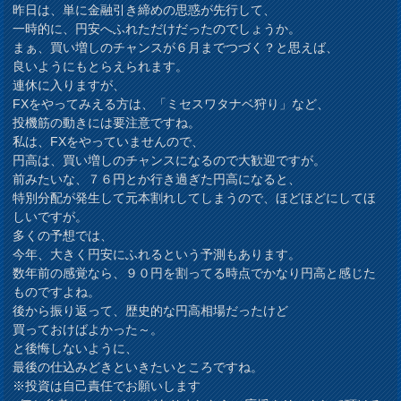
昨日は、単に金融引き締めの思惑が先行して、
一時的に、円安へふれただけだったのでしょうか。
まぁ、買い増しのチャンスが６月までつづく？と思えば、
良いようにもとらえられます。
連休に入りますが、
FXをやってみえる方は、「ミセスワタナベ狩り」など、
投機筋の動きには要注意ですね。
私は、FXをやっていませんので、
円高は、買い増しのチャンスになるので大歓迎ですが。
前みたいな、７６円とか行き過ぎた円高になると、
特別分配が発生して元本割れしてしまうので、ほどほどにしてほ
しいですが。
多くの予想では、
今年、大きく円安にふれるという予測もあります。
数年前の感覚なら、９０円を割ってる時点でかなり円高と感じた
ものですよね。
後から振り返って、歴史的な円高相場だったけど
買っておけばよかった～。
と後悔しないように、
最後の仕込みどきといきたいところですね。
※投資は自己責任でお願いします