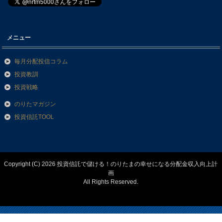
メニュー
毎月分配投信コラム
投資教訓
投資戦略
のりたマガジン
投資信託TOOL
Copyright (C) 2026 投資信託で儲ける！のりたまの幸せになる分配金収入向上計
画
All Rights Reserved.