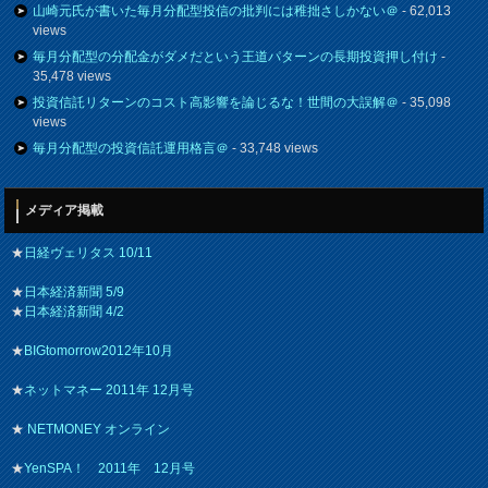
山崎元氏が書いた毎月分配型投信の批判には稚拙さしかない＠
- 62,013
views
毎月分配型の分配金がダメだという王道パターンの長期投資押し付け
-
35,478 views
投資信託リターンのコスト高影響を論じるな！世間の大誤解＠
- 35,098
views
毎月分配型の投資信託運用格言＠
- 33,748 views
メディア掲載
★
日経ヴェリタス 10/11
★
日本経済新聞 5/9
★
日本経済新聞 4/2
★
BIGtomorrow2012年10月
★
ネットマネー 2011年 12月号
★
NETMONEY オンライン
★
YenSPA！ 2011年 12月号