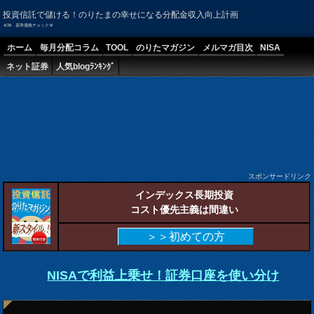
投資信託で儲ける！のりたまの幸せになる分配金収入向上計画
4/28 基準価格チェック＠
ホーム
毎月分配コラム
TOOL
のりたマガジン
メルマガ目次
NISA
ネット証券
人気blogﾗﾝｷﾝｸﾞ
スポンサードリンク
インデックス長期投資
コスト優先主義は間違い
＞＞初めての方
NISAで利益上乗せ！証券口座を使い分け