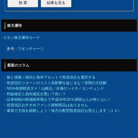
株主優待
イオン株主優待カード
参考：
ワオンチャージ
最新のコラム
・
株と債権／国内と海外アセットで投資信託を選択する
・
投資信託リターンのコスト高影響を論じるな！世間の大誤解
・
NISA長期投資ダメ！山崎元／水瀬ケンイチ／カンチュンド
・
利益確定と損失確定が悪い？良い？
・
証券税制の軽減税率廃止で平成26年20％課税なんか怖くない！
・
投資信託おすすめファンド銘柄商品はありません
・
暴落で大損を経験しよう！毎月分配型投資信託お答えします（１４）