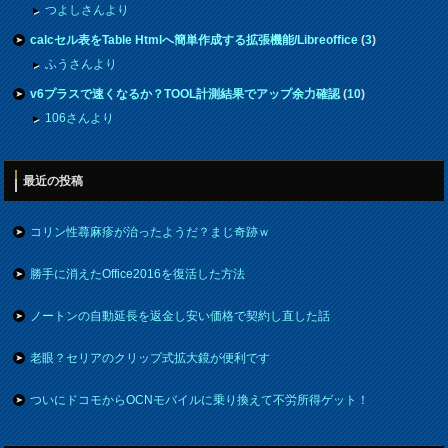
つよしさんより
calcセル表をTable Htmlへ簡単作成する拡張機能/Libreoffice
(
3
)
ふうさんより
v6プラスで速くなるか？TOOL計測結果でアップ余力確認
(
10
)
106さんより
最近の投稿
コリン性蕁麻疹が治ったようだ？まじ奇跡ｗ
勝手に消えたOffice2016を復活した方法
ノートンの自動延長を返金し安い価格で契約し直した話
老眼？セリアのクリップ式拡大鏡が便利です
ついにドコモからOCNモバイルに乗り換えて不労所得ゲット！