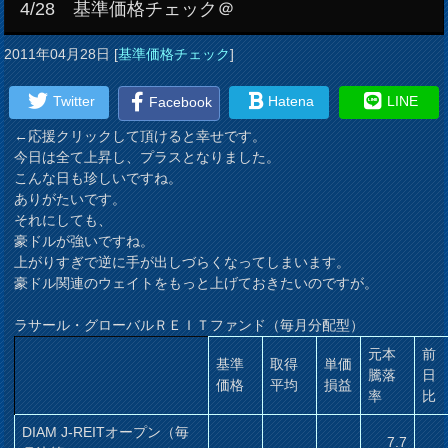
4/28 基準価格チェック＠
2011年04月28日
[
基準価格チェック
]
Twitter
Hatena
LINE
Facebook
←応援クリックして頂けると幸せです。
今日は全て上昇し、プラスとなりました。
こんな日も珍しいですね。
ありがたいです。
それにしても、
豪ドルが強いですね。
上がりすぎで逆に手が出しづらくなってしまいます。
豪ドル関連のウェイトをもっと上げておきたいのですが。
ラサール・グローバルＲＥＩＴファンド（毎月分配型）
元本
前
基準
取得
単価
騰落
日
価格
平均
損益
率
比
DIAM J-REITオープン（毎
7.7