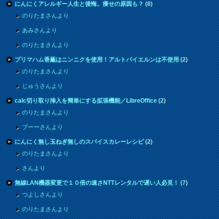
にんにくアレルギー人生と後悔。痩せの原因も？
(
8
)
のりたまさんより
あみさんより
のりたまさんより
プリマハム香薫はニンニクを使用！アルトバイエルンは不使用
(
2
)
のりたまさんより
じゅうさんより
calc切り取り挿入を簡単にする拡張機能／LibreOffice
(
2
)
のりたまさんより
プーーさんより
にんにく無し玉ねぎ無しのスパイスカレーレシピ
(
2
)
のりたまさんより
さんより
無線LAN機器変更で１０倍の速さNTTレンタルで遅い人必見！
(
7
)
つよしさんより
のりたまさんより