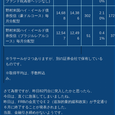
ファンドB(為替ヘッジなし)
0%
野村米国ハイ・イールド債
14,68
14,38
2.1
券投信（豪ドルコース）毎
302
172
8
6
0%
月分配型
野村米国ハイ・イールド債
12,54
12,49
0.4
券投信（ブラジルレアルコ
51
37
7
6
1%
ース）毎月分配型
※ラサールが２つありますが、別の証券会社で保有している
ものです。
※取得平均は、手数料込
み。
さて為替ですが、昨日82円台に突入したかと思ったら、
今日は、直ぐに急落してしまいましたね。
昨日は、FRBの会見でＱＥ２（追加的量的緩和政策）が予定通り
６月に終了することが発表されました。
当面、金融引き締めがないようです。