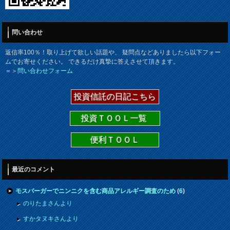
問い合わせ
返信率100％！取り上げて欲しい話題や、 疑問点などありましたら以下フォー
ムでお寄せください。 できるだけ真摯に答えさせて頂きます。
＝＞
問い合わせフォーム
投資信託の日記こちら
投資ＴＯＯＬ一覧
便利ＴＯＯＬ
最近のコメント
モスバーガーでニンニクを含む商品アレルギー調査のため
(
6
)
のりたまさんより
すかタヌキさんより