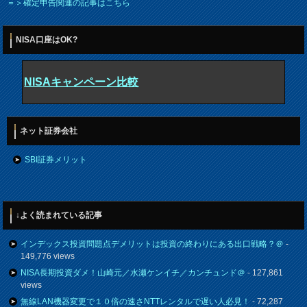
＝＞確定申告関連の記事はこちら
NISA口座はOK?
NISAキャンペーン比較
ネット証券会社
SBI証券メリット
↓よく読まれている記事
インデックス投資問題点デメリットは投資の終わりにある出口戦略？＠
-
149,776 views
NISA長期投資ダメ！山崎元／水瀬ケンイチ／カンチュンド＠
- 127,861
views
無線LAN機器変更で１０倍の速さNTTレンタルで遅い人必見！
- 72,287