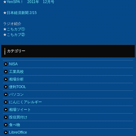
★
YenSPA！ 2011年 12月号
★
日本経済新聞 2/15
ラジオ紹介
★
こちカブ①
★
こちカブ②
カテゴリー
NISA
工業高校
相場分析
便利TOOL
パソコン
にんにくアレルギー
相場ツイート
投信買付け
食べ物
LibreOffice