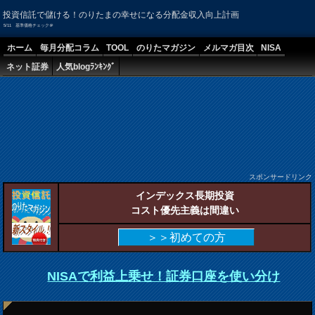
投資信託で儲ける！のりたまの幸せになる分配金収入向上計画
5/11 基準価格チェック＠
ホーム
毎月分配コラム
TOOL
のりたマガジン
メルマガ目次
NISA
ネット証券
人気blogﾗﾝｷﾝｸﾞ
スポンサードリンク
インデックス長期投資
コスト優先主義は間違い
＞＞初めての方
NISAで利益上乗せ！証券口座を使い分け