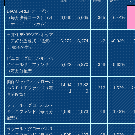
DIAM J-REITオープン
（毎月決算コース）（オ
6,030
5,665
365
6.44%
ーナーズ・インカム）
三井住友･アジア･オセア
ニア好配当株式 『愛称
6,272
6,274
-2
-0.04%
： 椰子の実』
ピムコ・グローバル・ハ
イイールド・ファンド
5,622
5,970
-348
-5.83%
（毎月分配型）
損保ジャパン・グローバ
14,04
13,82
ルＲＥＩＴファンド（毎
212
1.53%
2
1
9
月分配型）
ラサール・グローバルＲ
ＥＩＴファンド（毎月分
4,505
4,573
-68
-1.49%
配型）
ラサール・グローバルＲ
ＥＩＴファンド（毎月分
4,505
4,437
68
1.53%