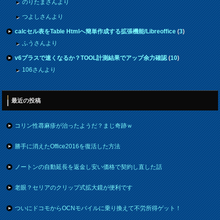
のりたまさんより
つよしさんより
calcセル表をTable Htmlへ簡単作成する拡張機能/Libreoffice
(
3
)
ふうさんより
v6プラスで速くなるか？TOOL計測結果でアップ余力確認
(
10
)
106さんより
最近の投稿
コリン性蕁麻疹が治ったようだ？まじ奇跡ｗ
勝手に消えたOffice2016を復活した方法
ノートンの自動延長を返金し安い価格で契約し直した話
老眼？セリアのクリップ式拡大鏡が便利です
ついにドコモからOCNモバイルに乗り換えて不労所得ゲット！