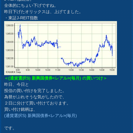
全体的にちょい下げですね。
昨日下げたオリックスは、上げてました。
・東証J-REIT指数
＜(通貨選択S) 新興国債券<レアル>(毎月) の買いつけ＞
昨日、今日と
投信の買い付けを完了しました。
為替がぶれそうな気がしたので、
２日に分けて買い付けております。
買い付け銘柄は、
(通貨選択S) 新興国債券<レアル>(毎月)
です。