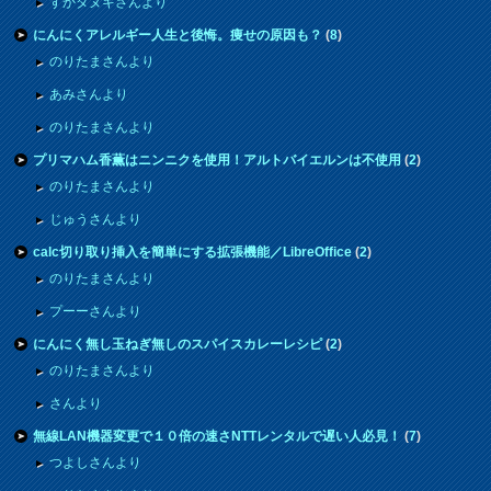
すかタヌキさんより
にんにくアレルギー人生と後悔。痩せの原因も？
(
8
)
のりたまさんより
あみさんより
のりたまさんより
プリマハム香薫はニンニクを使用！アルトバイエルンは不使用
(
2
)
のりたまさんより
じゅうさんより
calc切り取り挿入を簡単にする拡張機能／LibreOffice
(
2
)
のりたまさんより
プーーさんより
にんにく無し玉ねぎ無しのスパイスカレーレシピ
(
2
)
のりたまさんより
さんより
無線LAN機器変更で１０倍の速さNTTレンタルで遅い人必見！
(
7
)
つよしさんより