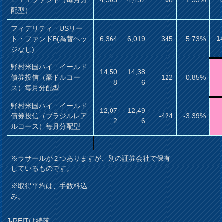
配型）
フィデリティ・USリー
1
ト・ファンドB(為替ヘッ
6,364
6,019
345
5.73%
ジなし)
野村米国ハイ・イールド
14,50
14,38
債券投信（豪ドルコー
122
0.85%
8
6
ス）毎月分配型
野村米国ハイ・イールド
12,07
12,49
債券投信（ブラジルレア
-424
-3.39%
2
6
ルコース）毎月分配型
※ラサールが２つありますが、別の証券会社で保有
しているものです。
※取得平均は、手数料込
み。
J-REITは続落。