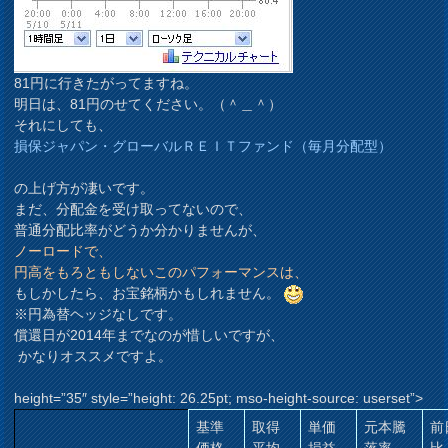
81円に行きたがってますね。
明日は、81円のせてください。（＾＿＾）
それにしても、
損保ジャパン・グローバルＲＥＩＴファンド（毎月分配型）
の上げ方が凄いです。
まだ、分配金を受け取ってないので、
普通分配比率がどうか分かりませんが、
ノーロードで、
円高をもろともしないこのパフォーマンスは、
もしかしたら、お宝銘柄かもしれません。
※円為替ヘッジなしです。
償還日が2014年までなのが惜しいですが、
かなりオススメですよ。
height=”35″ style=”height: 26.25pt; mso-height-source: userset”>
基準
取得
単価
元本騰
前
価格
平均
損益
落率
比