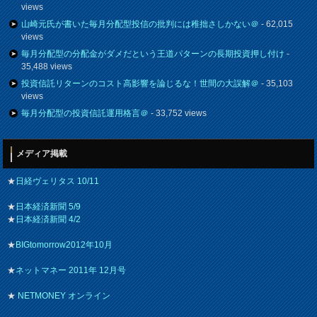
views
山崎元氏が書いた毎月分配型投信の批判には稚拙さしかない＠
- 62,015
views
毎月分配型の分配金がダメだという王道パターンの長期投資押し付け
-
35,488 views
投資信託リターンのコスト高影響を論じるな！世間の大誤解＠
- 35,103
views
毎月分配型の投資信託運用格言＠
- 33,752 views
メディア掲載
★
日経ヴェリタス 10/11
★
日本経済新聞 5/9
★
日本経済新聞 4/2
★
BIGtomorrow2012年10月
★
ネットマネー 2011年 12月号
★
NETMONEY オンライン