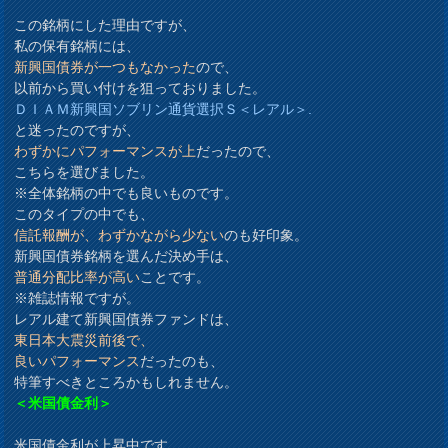
この銘柄にした理由ですが、
私の保有銘柄には、
新興国債券が一つもなかった
ので、
以前から買い付けを狙っておりました。
ＤＩＡＭ新興国ソブリン通貨選択Ｓ＜レアル＞.
と迷ったのですが、
わずかにパフォーマンスが上
だったので、
こちらを選びました。
※全体銘柄の中でも良いものです。
このタイプの中でも、
信託報酬が、わずかながら少ない
のも好印象。
新興国債券銘柄を選んだ決め手は、
普通分配比率が高い
ことです。
※雑誌情報ですが。
レアル建て新興国債券ファンドは、
東日本大震災前後で、
良いパフォーマンス
だったのも、
特筆すべきところかもしれません。
＜米国債金利＞
米国債金利が上昇中です。