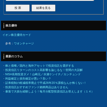
株主優待
イオン株主優待カード
参考：
ワオンチャージ
最新のコラム
・
株と債権／国内と海外アセットで投資信託を選択する
・
投資信託リターンのコスト高影響を論じるな！世間の大誤解
・
NISA長期投資ダメ！山崎元／水瀬ケンイチ／カンチュンド
・
利益確定と損失確定が悪い？良い？
・
証券税制の軽減税率廃止で平成26年20％課税なんか怖くない！
・
投資信託おすすめファンド銘柄商品はありません
・
暴落で大損を経験しよう！毎月分配型投資信託お答えします（１４）