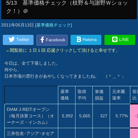
5/13 基準価格チェック（枝野＆与謝野Ｗショッ
ク！）＠
2011年05月13日
[
基準価格チェック
]
Twitter
Hatena
LINE
Facebook
←閲覧前に １日１回 応援クリックして頂けると幸せです。
今日は、全て下落しました。
何やら、
日本市場の雲行きがあやしくなってきましたね。 （＾＿＾；
基準
取得
単価
元本騰
前
価格
平均
損益
落率
比
DIAM J-REITオープン
（毎月決算コース）（オ
5,992
5,665
327
5.77%
-
ーナーズ・インカム）
三井住友･アジア･オセア