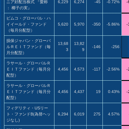
ニア好配当株式 『愛称
6,229
6,274
-45
-0.72%
-
： 椰子の実』
ピムコ・グローバル・ハ
イイールド・ファンド
5,620
5,970
-350
-5.86%
-
（毎月分配型）
損保ジャパン・グローバ
13,68
13,82
ルＲＥＩＴファンド（毎
-146
-256
3
9
月分配型）
ラサール・グローバルＲ
ＥＩＴファンド（毎月分
4,456
4,573
-117
-2.56%
-
配型）
ラサール・グローバルＲ
ＥＩＴファンド（毎月分
4,456
4,437
19
0.43%
-
配型）
フィデリティ・USリー
ト・ファンドB(為替ヘッ
6,294
6,019
275
4.57%
ジなし)