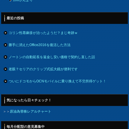
最近の投稿
コリン性蕁麻疹が治ったようだ？まじ奇跡ｗ
勝手に消えたOffice2016を復活した方法
ノートンの自動延長を返金し安い価格で契約し直した話
老眼？セリアのクリップ式拡大鏡が便利です
ついにドコモからOCNモバイルに乗り換えて不労所得ゲット！
気になったら日々チェック！
＞＞
原油為替株レアルチャート
毎月分配型の意見募集中