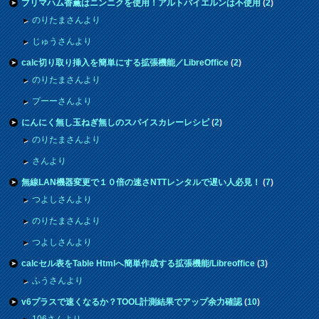
プリマハム香薫はニンニクを使用！アルトバイエルンは不使用
(
2
)
のりたまさんより
じゅうさんより
calc切り取り挿入を簡単にする拡張機能／LibreOffice
(
2
)
のりたまさんより
プーーさんより
にんにく無し玉ねぎ無しのスパイスカレーレシピ
(
2
)
のりたまさんより
さんより
無線LAN機器変更で１０倍の速さNTTレンタルで遅い人必見！
(
7
)
つよしさんより
のりたまさんより
つよしさんより
calcセル表をTable Htmlへ簡単作成する拡張機能/Libreoffice
(
3
)
ふうさんより
v6プラスで速くなるか？TOOL計測結果でアップ余力確認
(
10
)
106さんより