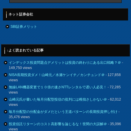
ネット証券会社
SBI証券メリット
↓よく読まれている記事
インデックス投資問題点デメリットは投資の終わりにある出口戦略？＠
-
149,750 views
NISA長期投資ダメ！山崎元／水瀬ケンイチ／カンチュンド＠
- 127,858
views
無線LAN機器変更で１０倍の速さNTTレンタルで遅い人必見！
- 72,285
views
山崎元氏が書いた毎月分配型投信の批判には稚拙さしかない＠
- 62,012
views
毎月分配型の分配金がダメだという王道パターンの長期投資押し付け
-
35,476 views
投資信託リターンのコスト高影響を論じるな！世間の大誤解＠
- 35,096
views