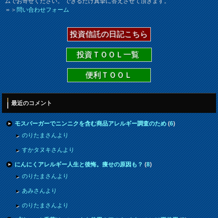
ムでお寄せください。 できるだけ真摯に答えさせて頂きます。
＝＞
問い合わせフォーム
投資信託の日記こちら
投資ＴＯＯＬ一覧
便利ＴＯＯＬ
最近のコメント
モスバーガーでニンニクを含む商品アレルギー調査のため
(
6
)
のりたまさんより
すかタヌキさんより
にんにくアレルギー人生と後悔。痩せの原因も？
(
8
)
のりたまさんより
あみさんより
のりたまさんより