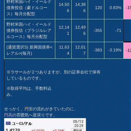
野村米国ハイ・イールド
14,50
14,38
債券投信（豪ドルコー
120
0.83%
-1
6
6
ス）毎月分配型
野村米国ハイ・イールド
12,14
12,49
債券投信（ブラジルレア
-355
-71
1
6
ルコース）毎月分配型
(通貨選択S) 新興国債券<
11,63
12,01
-383
-3.19%
-1
レアル>(毎月)
4
7
※ラサールが２つありますが、別の証券会社で保有
しているものです。
※取得平均は、手数料込
み。
せっかく、
円安
の流れがきていたのに、
円高
の雰囲気へ逆戻りです。