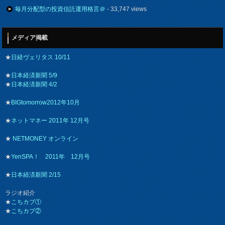
毎月分配型の投資信託運用格言＠
- 33,747 views
メディア掲載
★
日経ヴェリタス 10/11
★
日本経済新聞 5/9
★
日本経済新聞 4/2
★
BIGtomorrow2012年10月
★
ネットマネー 2011年 12月号
★
NETMONEY オンライン
★
YenSPA！ 2011年 12月号
★
日本経済新聞 2/15
ラジオ紹介
★
こちカブ①
★
こちカブ②