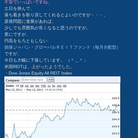
不安でいっぱいですね。
土日を挟んで、
落ち着きを取り戻してくれるとよいのですが・・・。
原発問題に進展があれば、
少しでも雰囲気が良くなると思うのですが。
更にですが、
円高をもろともしない
損保ジャパン・グローバルＲＥＩＴファンド（毎月分配型）
ですが、
今日も大幅に下落しています。 （＾＿＾；
米国REITは、
上がったようでした。
・Dow Jones Equity All REIT Index