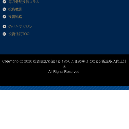
毎月分配投信コラム
投資教訓
投資戦略
のりたマガジン
投資信託TOOL
Copyright (C) 2026 投資信託で儲ける！のりたまの幸せになる分配金収入向上計
画
All Rights Reserved.