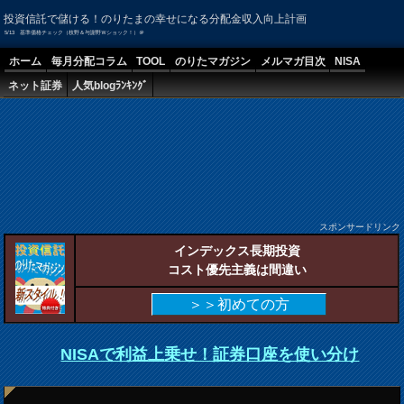
投資信託で儲ける！のりたまの幸せになる分配金収入向上計画
5/13 基準価格チェック（枝野＆与謝野Ｗショック！）＠
ホーム
毎月分配コラム
TOOL
のりたマガジン
メルマガ目次
NISA
ネット証券
人気blogﾗﾝｷﾝｸﾞ
スポンサードリンク
インデックス長期投資
コスト優先主義は間違い
＞＞初めての方
NISAで利益上乗せ！証券口座を使い分け