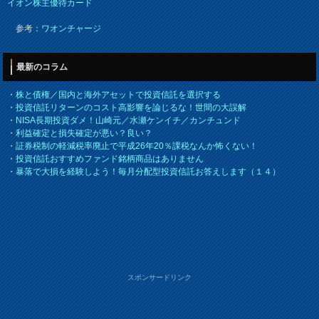
イオン株主優待カード
参考：
ワオンチャージ
最新のコラム
・
株と債権／国内と海外アセットで投資信託を選択する
・
投資信託リターンのコスト高影響を論じるな！世間の大誤解
・
NISA長期投資ダメ！山崎元／水瀬ケンイチ／カンチュンド
・
利益確定と損失確定が悪い？良い？
・
証券税制の軽減税率廃止で平成26年20％課税なんか怖くない！
・
投資信託おすすめファンド銘柄商品はありません
・
暴落で大損を経験しよう！毎月分配型投資信託お答えします（１４）
スポンサードリンク