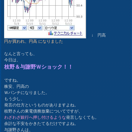
↓ 円高
円が買われ、円高 になりました
なんと言っても、
今日は、
枝野＆与謝野Ｗショック！！
ですね。
株安、円高の
Ｗパンチになりました。
もう少し、
発言の仕方というものがありますよね。
枝野さんの東電債務放棄についてですが、
わざわざ
銀行へ押し付けるような
発言しなくても。
余計な不安をかきたてるだけですよね。
与謝野さんは、