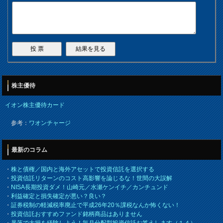
株主優待
イオン株主優待カード
参考：
ワオンチャージ
最新のコラム
・
株と債権／国内と海外アセットで投資信託を選択する
・
投資信託リターンのコスト高影響を論じるな！世間の大誤解
・
NISA長期投資ダメ！山崎元／水瀬ケンイチ／カンチュンド
・
利益確定と損失確定が悪い？良い？
・
証券税制の軽減税率廃止で平成26年20％課税なんか怖くない！
・
投資信託おすすめファンド銘柄商品はありません
・
暴落で大損を経験しよう！毎月分配型投資信託お答えします（１４）