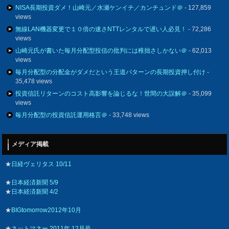
NISA長期投資ダメ！山崎元／水瀬ケンイチ／カンチュンド＠
- 127,859
views
無線LAN機器変更で１０倍の速さNTTレンタルで遅い人必見！
- 72,286
views
山崎元氏が書いた毎月分配型投信の批判には稚拙さしかない＠
- 62,013
views
毎月分配型の分配金がダメだという王道パターンの長期投資押し付け
-
35,478 views
投資信託リターンのコスト高影響を論じるな！世間の大誤解＠
- 35,099
views
毎月分配型の投資信託運用格言＠
- 33,748 views
メディア掲載
★
日経ヴェリタス 10/11
★
日本経済新聞 5/9
★
日本経済新聞 4/2
★
BIGtomorrow2012年10月
★
ネットマネー 2011年 12月号