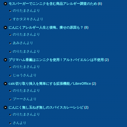
モスバーガーでニンニクを含む商品アレルギー調査のため
(
6
)
のりたまさんより
すかタヌキさんより
にんにくアレルギー人生と後悔。痩せの原因も？
(
8
)
のりたまさんより
あみさんより
のりたまさんより
プリマハム香薫はニンニクを使用！アルトバイエルンは不使用
(
2
)
のりたまさんより
じゅうさんより
calc切り取り挿入を簡単にする拡張機能／LibreOffice
(
2
)
のりたまさんより
プーーさんより
にんにく無し玉ねぎ無しのスパイスカレーレシピ
(
2
)
のりたまさんより
さんより