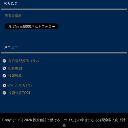
のりたま
所有者情報
メニュー
毎月分配投信コラム
投資教訓
投資戦略
のりたマガジン
投資信託TOOL
Copyright (C) 2026 投資信託で儲ける！のりたまの幸せになる分配金収入向上計
画