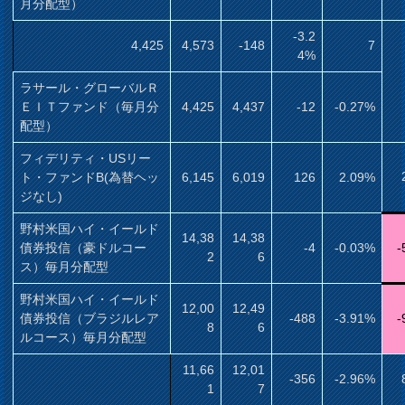
月分配型）
-3.2
4,425
4,573
-148
7
4%
ラサール・グローバルＲ
ＥＩＴファンド（毎月分
4,425
4,437
-12
-0.27%
配型）
フィデリティ・USリー
ト・ファンドB(為替ヘッ
6,145
6,019
126
2.09%
ジなし)
野村米国ハイ・イールド
14,38
14,38
債券投信（豪ドルコー
-4
-0.03%
-
2
6
ス）毎月分配型
野村米国ハイ・イールド
12,00
12,49
債券投信（ブラジルレア
-488
-3.91%
-
8
6
ルコース）毎月分配型
11,66
12,01
-356
-2.96%
1
7