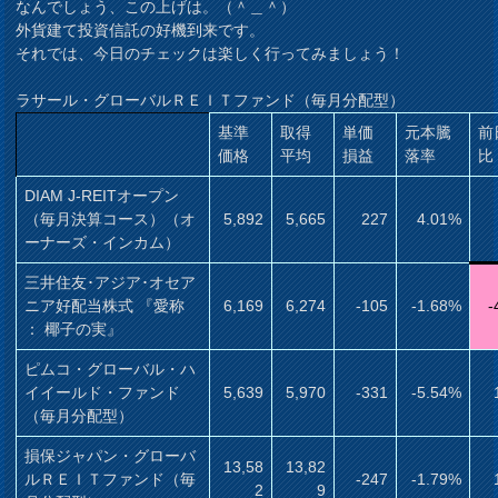
なんでしょう、この上げは。（＾＿＾）
外貨建て投資信託の好機到来です。
それでは、今日のチェックは楽しく行ってみましょう！
ラサール・グローバルＲＥＩＴファンド（毎月分配型）
基準
取得
単価
元本騰
前
価格
平均
損益
落率
比
DIAM J-REITオープン
（毎月決算コース）（オ
5,892
5,665
227
4.01%
ーナーズ・インカム）
三井住友･アジア･オセア
ニア好配当株式 『愛称
6,169
6,274
-105
-1.68%
-
： 椰子の実』
ピムコ・グローバル・ハ
イイールド・ファンド
5,639
5,970
-331
-5.54%
（毎月分配型）
損保ジャパン・グローバ
13,58
13,82
ルＲＥＩＴファンド（毎
-247
-1.79%
2
9