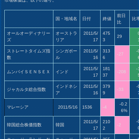
前日
国・地域名
日付
終値
比
比
オールオーディナリー
オーストラ
2011/5/
475
29
ズ
リア
17
3
ストレートタイムズ指
シンガポー
2011/5/
313
-
-27
数
ル
16
6
2011/5/
181
-
ムンバイＳＥＮＳＥＸ
インド
-208
17
37
インドネシ
2011/5/
379
-
ジャカルタ総合指数
-33
ア
16
9
-0.2
マレーシア
2011/5/16
1536
-4
6%
-
2011/5/
210
韓国総合株価指数
韓国
-2
17
2