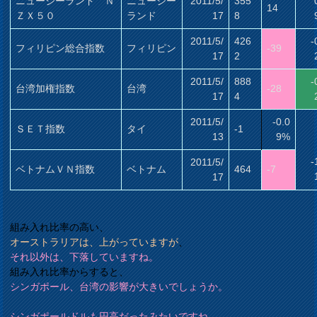
ニュージーランド Ｎ
ニュージー
2011/5/
355
14
ＺＸ５０
ランド
17
8
2011/5/
426
-
フィリピン総合指数
フィリピン
-39
17
2
2011/5/
888
-
台湾加権指数
台湾
-28
17
4
2011/5/
-0.0
ＳＥＴ指数
タイ
-1
13
9%
-
2011/5/
ベトナムＶＮ指数
ベトナム
464
-7
17
組み入れ比率の高い、
オーストラリアは、上がっていますが
、
それ以外は、下落していますね。
組み入れ比率からすると、
シンガポール、台湾の影響が大きいでしょうか。
シンガポールドルも円高だったみたいですね
。