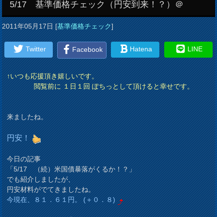
5/17 基準価格チェック（円安到来！？）＠
2011年05月17日
[
基準価格チェック
]
Twitter
Hatena
LINE
Facebook
↑いつも応援頂き嬉しいです。
閲覧前に １日１回 ぽちっとして頂けると幸せです。
来ましたね。
円安！
今日の記事
「5/17 （続）米国債暴落がくるか！？」
でも紹介しましたが、
円安材料がでてきましたね。
今現在、８１．６１円。 (＋０．８)