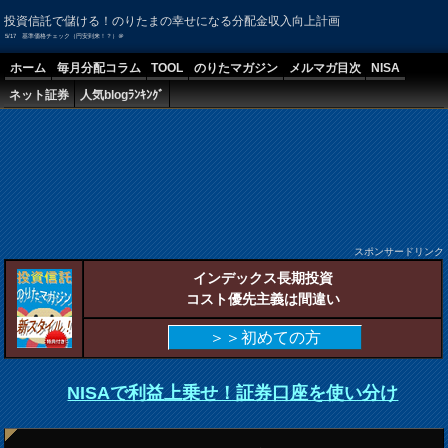
投資信託で儲ける！のりたまの幸せになる分配金収入向上計画
5/17 基準価格チェック（円安到来！？）＠
ホーム
毎月分配コラム
TOOL
のりたマガジン
メルマガ目次
NISA
ネット証券
人気blogﾗﾝｷﾝｸﾞ
スポンサードリンク
インデックス長期投資
コスト優先主義は間違い
＞＞初めての方
NISAで利益上乗せ！証券口座を使い分け