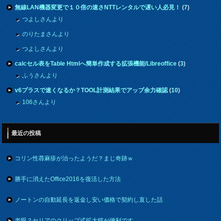
無線LAN機器変更で１０倍の速さNTTレンタルで遅い人必見！
(
7
)
つよしさんより
のりたまさんより
つよしさんより
calcセル表をTable Htmlへ簡単作成する拡張機能/Libreoffice
(
3
)
ふうさんより
v6プラスで速くなるか？TOOL計測結果でアップ余力確認
(
10
)
106さんより
最近の投稿
コリン性蕁麻疹が治ったようだ？まじ奇跡ｗ
勝手に消えたOffice2016を復活した方法
ノートンの自動延長を返金し安い価格で契約し直した話
老眼？セリアのクリップ式拡大鏡が便利です