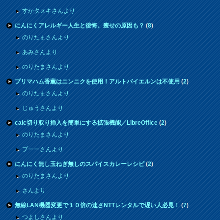
すかタヌキさんより
にんにくアレルギー人生と後悔。痩せの原因も？
(
8
)
のりたまさんより
あみさんより
のりたまさんより
プリマハム香薫はニンニクを使用！アルトバイエルンは不使用
(
2
)
のりたまさんより
じゅうさんより
calc切り取り挿入を簡単にする拡張機能／LibreOffice
(
2
)
のりたまさんより
プーーさんより
にんにく無し玉ねぎ無しのスパイスカレーレシピ
(
2
)
のりたまさんより
さんより
無線LAN機器変更で１０倍の速さNTTレンタルで遅い人必見！
(
7
)
つよしさんより