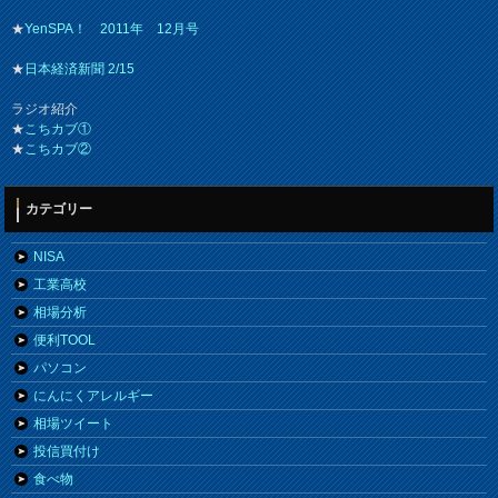
★
YenSPA！ 2011年 12月号
★
日本経済新聞 2/15
ラジオ紹介
★
こちカブ①
★
こちカブ②
カテゴリー
NISA
工業高校
相場分析
便利TOOL
パソコン
にんにくアレルギー
相場ツイート
投信買付け
食べ物