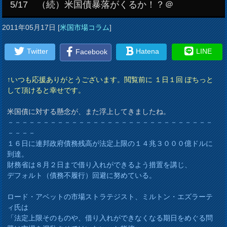
5/17 （続）米国債暴落がくるか！？＠
2011年05月17日
[
米国市場コラム
]
Twitter
Hatena
LINE
Facebook
↑いつも応援ありがとうございます。閲覧前に １日１回 ぽちっと
して頂けると幸せです。
米国債に対する懸念が、また浮上してきましたね。
－－－－－－－－－－－－－－－－－－－－－－－－－－－－－
－－－－
１６日に連邦政府債務残高が法定上限の１４兆３０００億ドルに
到達。
財務省は８月２日まで借り入れができるよう措置を講じ、
デフォルト（債務不履行）回避に努めている。
ロード・アベットの市場ストラテジスト、ミルトン・エズラーテ
ィ氏は
「法定上限そのものや、借り入れができなくなる期日をめぐる問