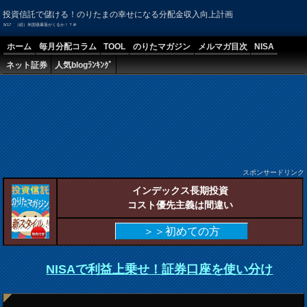
投資信託で儲ける！のりたまの幸せになる分配金収入向上計画
5/17 （続）米国債暴落がくるか！？＠
ホーム
毎月分配コラム
TOOL
のりたマガジン
メルマガ目次
NISA
ネット証券
人気blogﾗﾝｷﾝｸﾞ
スポンサードリンク
インデックス長期投資
コスト優先主義は間違い
＞＞初めての方
NISAで利益上乗せ！証券口座を使い分け