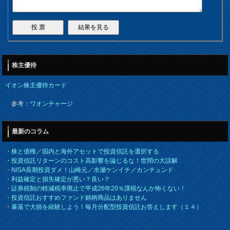
株主優待
イオン株主優待カード
参考：
ワオンチャージ
最新のコラム
・
株と債権／国内と海外アセットで投資信託を選択する
・
投資信託リターンのコスト高影響を論じるな！世間の大誤解
・
NISA長期投資ダメ！山崎元／水瀬ケンイチ／カンチュンド
・
利益確定と損失確定が悪い？良い？
・
証券税制の軽減税率廃止で平成26年20％課税なんか怖くない！
・
投資信託おすすめファンド銘柄商品はありません
・
暴落で大損を経験しよう！毎月分配型投資信託お答えします（１４）