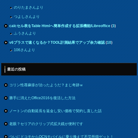
のりたまさんより
つよしさんより
calcセル表をTable Htmlへ簡単作成する拡張機能/Libreoffice
(
3
)
ふうさんより
v6プラスで速くなるか？TOOL計測結果でアップ余力確認
(
10
)
106さんより
最近の投稿
コリン性蕁麻疹が治ったようだ？まじ奇跡ｗ
勝手に消えたOffice2016を復活した方法
ノートンの自動延長を返金し安い価格で契約し直した話
老眼？セリアのクリップ式拡大鏡が便利です
ついにドコモからOCNモバイルに乗り換えて不労所得ゲット！