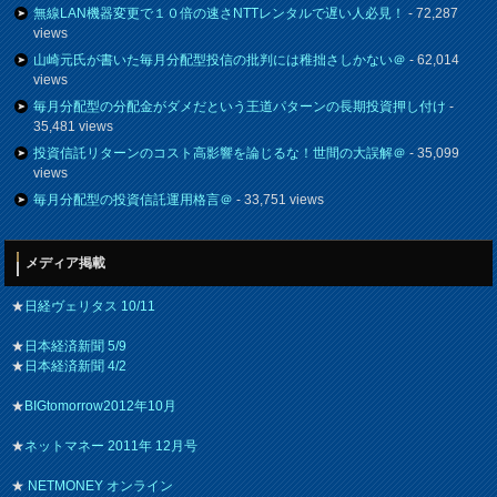
無線LAN機器変更で１０倍の速さNTTレンタルで遅い人必見！
- 72,287
views
山崎元氏が書いた毎月分配型投信の批判には稚拙さしかない＠
- 62,014
views
毎月分配型の分配金がダメだという王道パターンの長期投資押し付け
-
35,481 views
投資信託リターンのコスト高影響を論じるな！世間の大誤解＠
- 35,099
views
毎月分配型の投資信託運用格言＠
- 33,751 views
メディア掲載
★
日経ヴェリタス 10/11
★
日本経済新聞 5/9
★
日本経済新聞 4/2
★
BIGtomorrow2012年10月
★
ネットマネー 2011年 12月号
★
NETMONEY オンライン