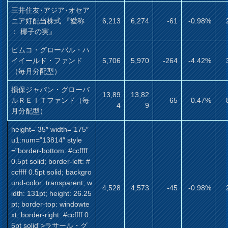
三井住友･アジア･オセア
ニア好配当株式 『愛称
6,213
6,274
-61
-0.98%
： 椰子の実』
ピムコ・グローバル・ハ
イイールド・ファンド
5,706
5,970
-264
-4.42%
（毎月分配型）
損保ジャパン・グローバ
13,89
13,82
ルＲＥＩＴファンド（毎
65
0.47%
4
9
月分配型）
height=”35″ width=”175″
u1:num=”13814″ style
=”border-bottom: #ccffff
0.5pt solid; border-left: #
ccffff 0.5pt solid; backgro
und-color: transparent; w
4,528
4,573
-45
-0.98%
idth: 131pt; height: 26.25
pt; border-top: windowte
xt; border-right: #ccffff 0.
5pt solid”>ラサール・グ