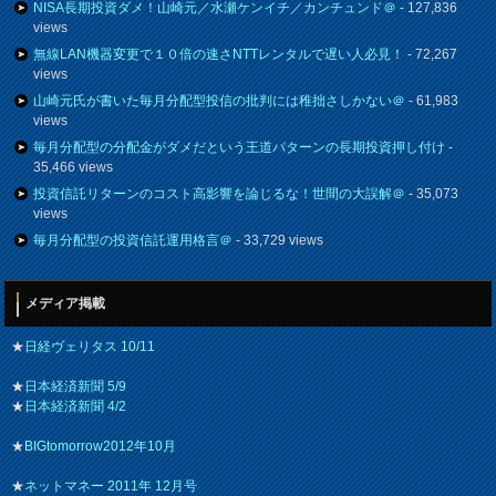
NISA長期投資ダメ！山崎元／水瀬ケンイチ／カンチュンド＠
- 127,836
views
無線LAN機器変更で１０倍の速さNTTレンタルで遅い人必見！
- 72,267
views
山崎元氏が書いた毎月分配型投信の批判には稚拙さしかない＠
- 61,983
views
毎月分配型の分配金がダメだという王道パターンの長期投資押し付け
-
35,466 views
投資信託リターンのコスト高影響を論じるな！世間の大誤解＠
- 35,073
views
毎月分配型の投資信託運用格言＠
- 33,729 views
メディア掲載
★
日経ヴェリタス 10/11
★
日本経済新聞 5/9
★
日本経済新聞 4/2
★
BIGtomorrow2012年10月
★
ネットマネー 2011年 12月号