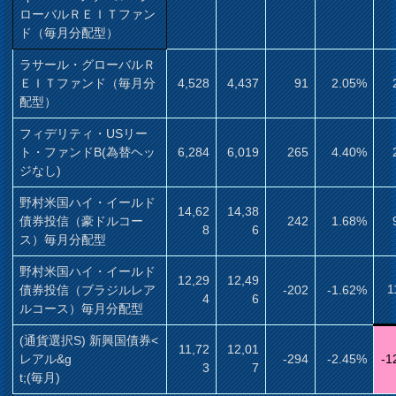
ローバルＲＥＩＴファン
ド（毎月分配型）
ラサール・グローバルＲ
ＥＩＴファンド（毎月分
4,528
4,437
91
2.05%
配型）
フィデリティ・USリー
ト・ファンドB(為替ヘッ
6,284
6,019
265
4.40%
ジなし)
野村米国ハイ・イールド
14,62
14,38
債券投信（豪ドルコー
242
1.68%
8
6
ス）毎月分配型
野村米国ハイ・イールド
12,29
12,49
1
債券投信（ブラジルレア
-202
-1.62%
4
6
ルコース）毎月分配型
(通貨選択S) 新興国債券<
11,72
12,01
レアル&g
-294
-2.45%
-1
3
7
t;(毎月)