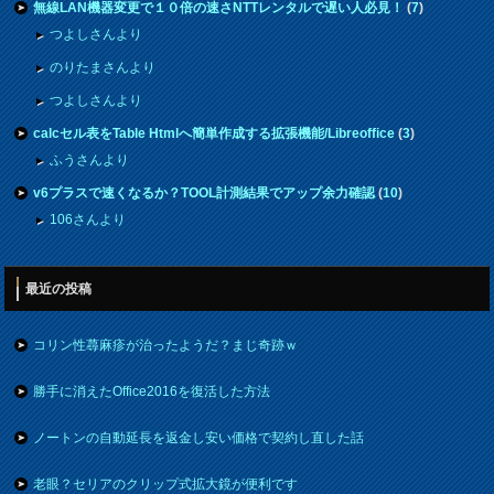
無線LAN機器変更で１０倍の速さNTTレンタルで遅い人必見！
(
7
)
つよしさんより
のりたまさんより
つよしさんより
calcセル表をTable Htmlへ簡単作成する拡張機能/Libreoffice
(
3
)
ふうさんより
v6プラスで速くなるか？TOOL計測結果でアップ余力確認
(
10
)
106さんより
最近の投稿
コリン性蕁麻疹が治ったようだ？まじ奇跡ｗ
勝手に消えたOffice2016を復活した方法
ノートンの自動延長を返金し安い価格で契約し直した話
老眼？セリアのクリップ式拡大鏡が便利です