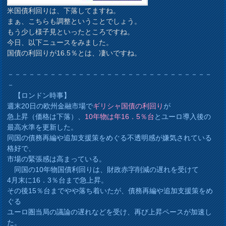
米国債利回りは、下落してますね。
まぁ、こちらも調整ということでしょう。
もう少し様子見といったところですね。
今日、以下ニュースをみました。
国債の利回りが16.5％とは、凄いですね。
－－－－－－－－－－－－－－－－－－－－－－－－－－－－－
－
【ロンドン時事】
週末20日の欧州金融市場で
ギリシャ国債の利回り
が
急上昇（価格は下落）、
10年物は年16．5％台
とユーロ導入後の
最高水準を更新した。
同国の債務再編や追加支援策をめぐる不透明感が嫌気されている
格好で、
市場の緊張感は高まっている。
同国の10年物国債利回りは、財政赤字削減の遅れを受けて
4月末に16．3％台まで急上昇。
その後15％台までやや落ち着いたが、債務再編や追加支援策をめ
ぐる
ユーロ圏当局の議論の遅れなどを受け、再び上昇ペースが加速し
た。