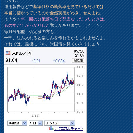
しかし、
運用報告などで
基準価格の騰落率を見ているだけでは、
本当に儲かっているのか全然実感がわきませんよね
。
ようやく
年一回の分配落ち日で配当なしだったときは、
ものすごくがっかりした
覚えがあります。（＾＿＾；
毎月分配型 否定派の方も、
一部、組み入れると楽しみを作れるかもしれませんよ。
それでは、最後にドル、米国債を見ていきましょう。