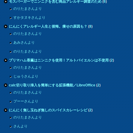
モスバーガーでニンニクを含む商品アレルギー調査のため
(
6
)
のりたまさんより
すかタヌキさんより
にんにくアレルギー人生と後悔。痩せの原因も？
(
8
)
のりたまさんより
あみさんより
のりたまさんより
プリマハム香薫はニンニクを使用！アルトバイエルンは不使用
(
2
)
のりたまさんより
じゅうさんより
calc切り取り挿入を簡単にする拡張機能／LibreOffice
(
2
)
のりたまさんより
プーーさんより
にんにく無し玉ねぎ無しのスパイスカレーレシピ
(
2
)
のりたまさんより
さんより