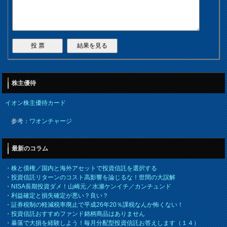
株主優待
イオン株主優待カード
参考：
ワオンチャージ
最新のコラム
・
株と債権／国内と海外アセットで投資信託を選択する
・
投資信託リターンのコスト高影響を論じるな！世間の大誤解
・
NISA長期投資ダメ！山崎元／水瀬ケンイチ／カンチュンド
・
利益確定と損失確定が悪い？良い？
・
証券税制の軽減税率廃止で平成26年20％課税なんか怖くない！
・
投資信託おすすめファンド銘柄商品はありません
・
暴落で大損を経験しよう！毎月分配型投資信託お答えします（１４）