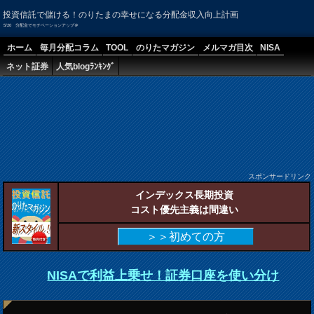
投資信託で儲ける！のりたまの幸せになる分配金収入向上計画
5/20 分配金でモチベーションアップ＠
ホーム
毎月分配コラム
TOOL
のりたマガジン
メルマガ目次
NISA
ネット証券
人気blogﾗﾝｷﾝｸﾞ
スポンサードリンク
インデックス長期投資
コスト優先主義は間違い
＞＞初めての方
NISAで利益上乗せ！証券口座を使い分け