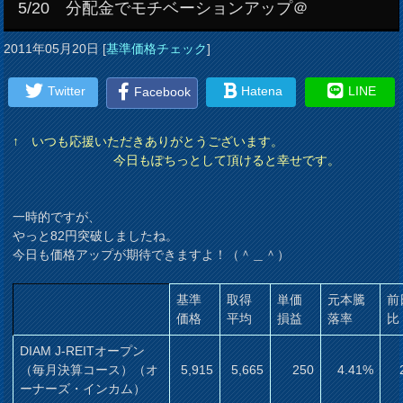
5/20 分配金でモチベーションアップ＠
2011年05月20日
[
基準価格チェック
]
Twitter
Hatena
LINE
Facebook
↑ いつも応援いただきありがとうございます。
今日もぽちっとして頂けると幸せです。
一時的ですが、
やっと82円突破しましたね。
今日も価格アップが期待できますよ！（＾＿＾）
基準
取得
単価
元本騰
前
価格
平均
損益
落率
比
DIAM J-REITオープン
（毎月決算コース）（オ
5,915
5,665
250
4.41%
ーナーズ・インカム）