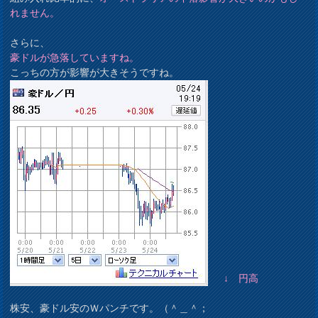
れません。
さらに、
豪ドルが急落していますね。
こっちの方が影響が大きそうですね。
↓ 円高
株安、豪ドル安のＷパンチです。（＾＿＾；