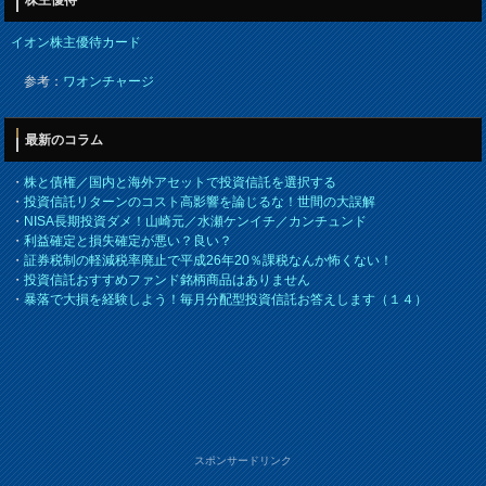
イオン株主優待カード
参考：
ワオンチャージ
最新のコラム
・
株と債権／国内と海外アセットで投資信託を選択する
・
投資信託リターンのコスト高影響を論じるな！世間の大誤解
・
NISA長期投資ダメ！山崎元／水瀬ケンイチ／カンチュンド
・
利益確定と損失確定が悪い？良い？
・
証券税制の軽減税率廃止で平成26年20％課税なんか怖くない！
・
投資信託おすすめファンド銘柄商品はありません
・
暴落で大損を経験しよう！毎月分配型投資信託お答えします（１４）
スポンサードリンク