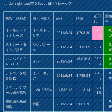
border-right: #ccffff 0.5pt solid”>マレーシア
前日
騰
指数、銘柄名
国・地域名
日付
終値
比
率
オールオーデ
オーストラ
-14.
-0
2011/5/24
4,708.30
ィナリーズ
リア
6
1
ストレートタ
シンガポー
0
2011/5/24
3,113.09
2.61
イムズ指数
ル
8
ムンバイＳＥ
18,016.3
23.0
0
インド
2011/5/24
ＮＳＥＸ
7
4
3
ジャカルタ総
インドネシ
7.48
0
2011/5/24
3,785.94
合指数
ア
9
0
クアラルンプ
0.2
2011/5/24
1,532.12
3.14
ール総合指数
1%
0
韓国総合株価
韓国
2011/5/24
2,061.76
6.05
9
指数