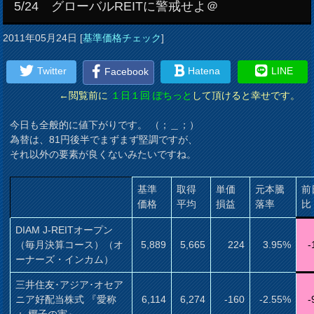
5/24 グローバルREITに警戒せよ＠
2011年05月24日
[
基準価格チェック
]
Twitter
Hatena
LINE
Facebook
←閲覧前に
１日１回 ぽちっと
して頂けると幸せです。
今日も全般的に値下がりです。 （；＿；）
為替は、81円後半でまずまず堅調ですが、
それ以外の要素が良くないみたいですね。
基準
取得
単価
元本騰
前
価格
平均
損益
落率
比
DIAM J-REITオープン
（毎月決算コース）（オ
5,889
5,665
224
3.95%
-
ーナーズ・インカム）
三井住友･アジア･オセア
ニア好配当株式 『愛称
6,114
6,274
-160
-2.55%
-
： 椰子の実』