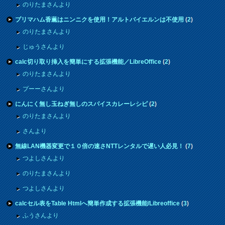
のりたまさんより
プリマハム香薫はニンニクを使用！アルトバイエルンは不使用
(
2
)
のりたまさんより
じゅうさんより
calc切り取り挿入を簡単にする拡張機能／LibreOffice
(
2
)
のりたまさんより
プーーさんより
にんにく無し玉ねぎ無しのスパイスカレーレシピ
(
2
)
のりたまさんより
さんより
無線LAN機器変更で１０倍の速さNTTレンタルで遅い人必見！
(
7
)
つよしさんより
のりたまさんより
つよしさんより
calcセル表をTable Htmlへ簡単作成する拡張機能/Libreoffice
(
3
)
ふうさんより