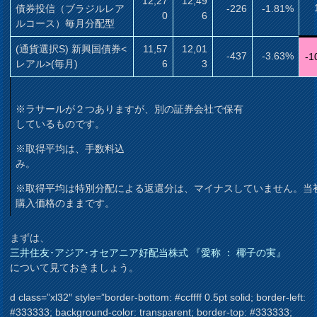
12,27
12,49
債券投信（ブラジルレア
-226
-1.81%
0
6
ルコース）毎月分配型
(通貨選択S) 新興国債券<
11,57
12,01
-437
-3.63%
-1
レアル>(毎月)
6
3
※ラサールが２つありますが、別の証券会社で保有
しているものです。
※取得平均は、手数料込
み。
※取得平均は特別分配による返還分は、マイナスしていません。当
購入価格のままです。
まずは、
三井住友･アジア･オセアニア好配当株式 『愛称 ： 椰子の実』
について見ておきましょう。
d class=”xl32″ style=”border-bottom: #ccffff 0.5pt solid; border-left:
#333333; background-color: transparent; border-top: #333333;