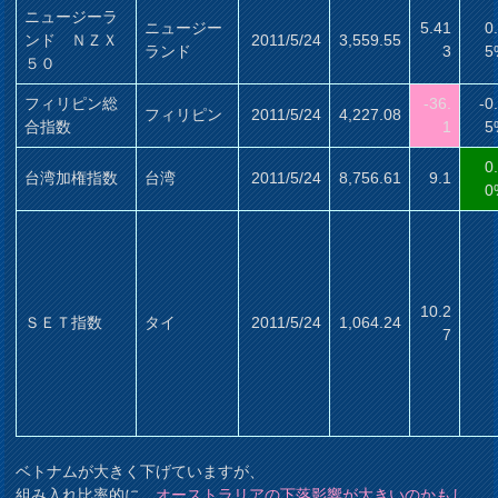
ニュージーラ
ニュージー
5.41
0
ンド ＮＺＸ
2011/5/24
3,559.55
ランド
3
5
５０
フィリピン総
-36.
-0
フィリピン
2011/5/24
4,227.08
合指数
1
5
0
台湾加権指数
台湾
2011/5/24
8,756.61
9.1
0
10.2
ＳＥＴ指数
タイ
2011/5/24
1,064.24
7
ベトナムが大きく下げていますが、
組み入れ比率的に、
オーストラリアの下落影響が大きいのかもし