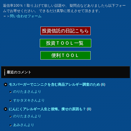
返信率100％！取り上げて欲しい話題や、 疑問点などありましたら以下フォー
ムでお寄せください。 できるだけ真摯に答えさせて頂きます。
＝＞
問い合わせフォーム
投資信託の日記こちら
投資ＴＯＯＬ一覧
便利ＴＯＯＬ
最近のコメント
モスバーガーでニンニクを含む商品アレルギー調査のため
(
6
)
のりたまさんより
すかタヌキさんより
にんにくアレルギー人生と後悔。痩せの原因も？
(
8
)
のりたまさんより
あみさんより