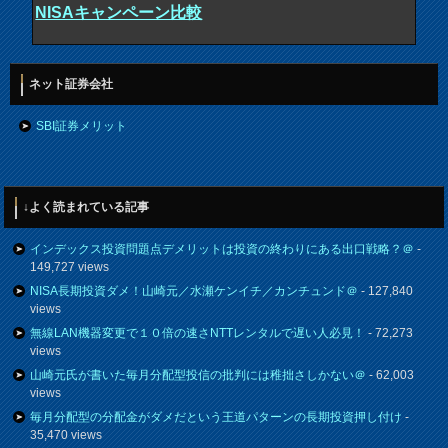
NISAキャンペーン比較
ネット証券会社
SBI証券メリット
↓よく読まれている記事
インデックス投資問題点デメリットは投資の終わりにある出口戦略？＠
-
149,727 views
NISA長期投資ダメ！山崎元／水瀬ケンイチ／カンチュンド＠
- 127,840
views
無線LAN機器変更で１０倍の速さNTTレンタルで遅い人必見！
- 72,273
views
山崎元氏が書いた毎月分配型投信の批判には稚拙さしかない＠
- 62,003
views
毎月分配型の分配金がダメだという王道パターンの長期投資押し付け
-
35,470 views