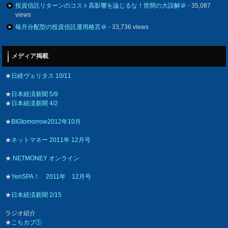
投資信託リターンのコスト高影響を論じるな！世間の大誤解＠
- 35,087
views
毎月分配型の投資信託運用格言＠
- 33,736 views
メディア掲載
★
日経ヴェリタス 10/11
★
日本経済新聞 5/9
★
日本経済新聞 4/2
★
BIGtomorrow2012年10月
★
ネットマネー 2011年 12月号
★
NETMONEY オンライン
★
YenSPA！ 2011年 12月号
★
日本経済新聞 2/15
ラジオ紹介
★
こちカブ①