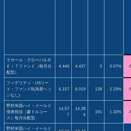
ラサール・グローバルＲ
ＥＩＴファンド（毎月分
4,440
4,437
3
0.07%
-
配型）
フィデリティ・USリー
ト・ファンドB(為替ヘッ
6,157
6,019
138
2.29%
-
ジなし)
野村米国ハイ・イールド
14,57
14,38
債券投信（豪ドルコー
191
1.33%
-
7
6
ス）毎月分配型
野村米国ハイ・イールド