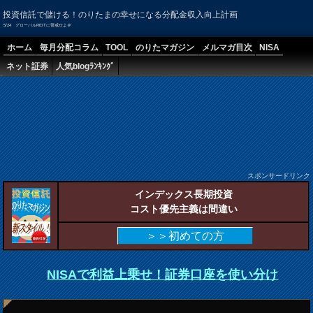
投資信託で儲ける！のりたまの幸せになる分配金収入向上計画
5/24 グローバルREITに警戒せよ＠
ホーム
毎月分配コラム
TOOL
のりたマガジン
メルマガ目次
NISA
ネット証券
人気blogﾗﾝｷﾝｸﾞ
スポンサードリンク
インデックス長期投資
コスト優先主義は間違い
＞＞初めての方
NISAで利益上乗せ！証券口座を使い分け