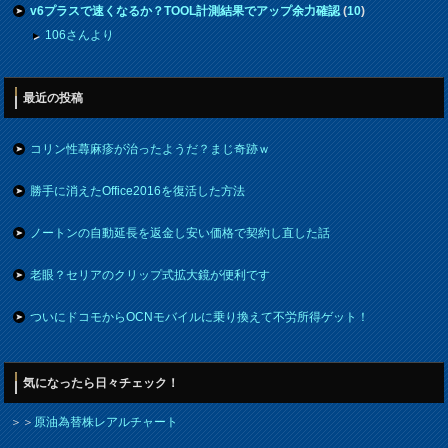
v6プラスで速くなるか？TOOL計測結果でアップ余力確認
(
10
)
106さんより
最近の投稿
コリン性蕁麻疹が治ったようだ？まじ奇跡ｗ
勝手に消えたOffice2016を復活した方法
ノートンの自動延長を返金し安い価格で契約し直した話
老眼？セリアのクリップ式拡大鏡が便利です
ついにドコモからOCNモバイルに乗り換えて不労所得ゲット！
気になったら日々チェック！
＞＞
原油為替株レアルチャート