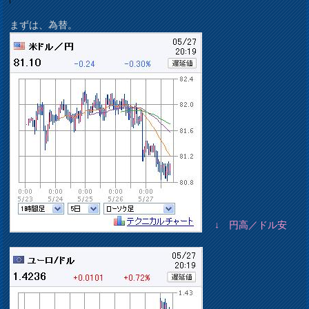
まずは、為替。
↓ 円高／ドル安