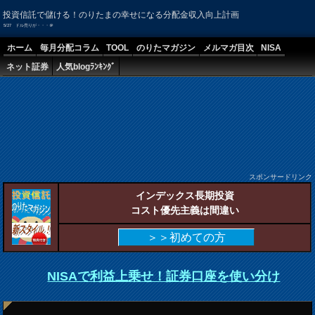
投資信託で儲ける！のりたまの幸せになる分配金収入向上計画
5/27 ドル売りが・・・＠
ホーム
毎月分配コラム
TOOL
のりたマガジン
メルマガ目次
NISA
ネット証券
人気blogﾗﾝｷﾝｸﾞ
スポンサードリンク
インデックス長期投資
コスト優先主義は間違い
＞＞初めての方
NISAで利益上乗せ！証券口座を使い分け