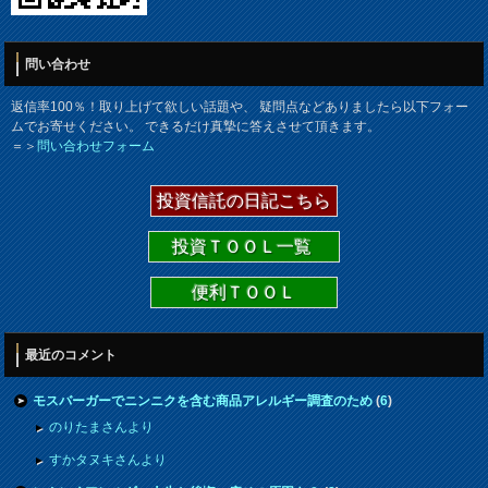
問い合わせ
返信率100％！取り上げて欲しい話題や、 疑問点などありましたら以下フォー
ムでお寄せください。 できるだけ真摯に答えさせて頂きます。
＝＞
問い合わせフォーム
投資信託の日記こちら
投資ＴＯＯＬ一覧
便利ＴＯＯＬ
最近のコメント
モスバーガーでニンニクを含む商品アレルギー調査のため
(
6
)
のりたまさんより
すかタヌキさんより