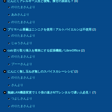
にんにくアレルギー人生と後悔。痩せの原因も？
(
8
)
のりたまさんより
あみさんより
のりたまさんより
プリマハム香薫はニンニクを使用！アルトバイエルンは不使用
(
2
)
のりたまさんより
じゅうさんより
calc切り取り挿入を簡単にする拡張機能／LibreOffice
(
2
)
のりたまさんより
プーーさんより
にんにく無し玉ねぎ無しのスパイスカレーレシピ
(
2
)
のりたまさんより
さんより
無線LAN機器変更で１０倍の速さNTTレンタルで遅い人必見！
(
7
)
つよしさんより
のりたまさんより