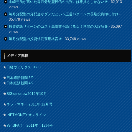
山崎元氏が書いた毎月分配型投信の批判には稚拙さしかない＠
- 62,013
views
毎月分配型の分配金がダメだという王道パターンの長期投資押し付け
-
35,478 views
投資信託リターンのコスト高影響を論じるな！世間の大誤解＠
- 35,097
views
毎月分配型の投資信託運用格言＠
- 33,748 views
メディア掲載
★
日経ヴェリタス 10/11
★
日本経済新聞 5/9
★
日本経済新聞 4/2
★
BIGtomorrow2012年10月
★
ネットマネー 2011年 12月号
★
NETMONEY オンライン
★
YenSPA！ 2011年 12月号