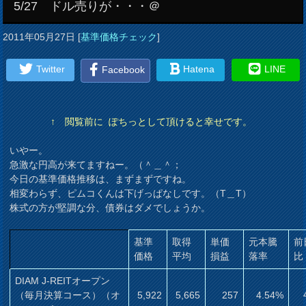
5/27 ドル売りが・・・＠
2011年05月27日
[
基準価格チェック
]
Twitter
Hatena
LINE
Facebook
↑ 閲覧前に ぽちっとして頂けると幸せです。
いやー。
急激な円高が来てますねー。（＾＿＾；
今日の基準価格推移は、まずまずですね。
相変わらず、ピムコくんは下げっぱなしです。（T＿T）
株式の方が堅調な分、債券はダメでしょうか。
基準
取得
単価
元本騰
前
価格
平均
損益
落率
比
DIAM J-REITオープン
（毎月決算コース）（オ
5,922
5,665
257
4.54%