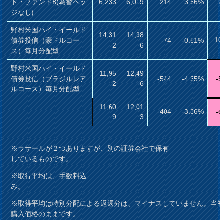
ト・ファンドB(為替ヘッ
6,233
6,019
214
3.56%
ジなし)
野村米国ハイ・イールド
14,31
14,38
1
債券投信（豪ドルコー
-74
-0.51%
2
6
ス）毎月分配型
野村米国ハイ・イールド
11,95
12,49
債券投信（ブラジルレア
-544
-4.35%
-
2
6
ルコース）毎月分配型
11,60
12,01
-404
-3.36%
-
9
3
※ラサールが２つありますが、別の証券会社で保有
しているものです。
※取得平均は、手数料込
み。
※取得平均は特別分配による返還分は、マイナスしていません。当
購入価格のままです。