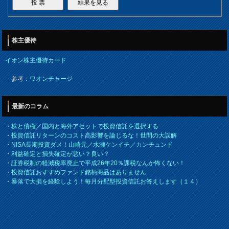
株主優待
イオン株主優待カード
参考：
ワオンチャージ
最新のコラム
・
株と債権／国内と海外アセットで投資信託を選択する
・
投資信託リターンのコスト高影響を論じるな！世間の大誤解
・
NISA長期投資ダメ！山崎元／水瀬ケンイチ／カンチュンド
・
利益確定と損失確定が悪い？良い？
・
証券税制の軽減税率廃止で平成26年20％課税なんか怖くない！
・
投資信託おすすめファンド銘柄商品はありません
・
暴落で大損を経験しよう！毎月分配型投資信託お答えします（１４）