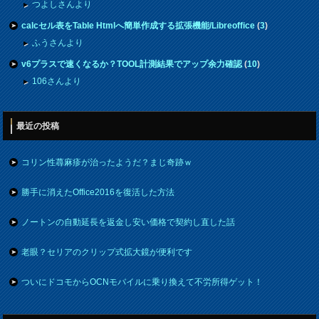
つよしさんより
calcセル表をTable Htmlへ簡単作成する拡張機能/Libreoffice
(
3
)
ふうさんより
v6プラスで速くなるか？TOOL計測結果でアップ余力確認
(
10
)
106さんより
最近の投稿
コリン性蕁麻疹が治ったようだ？まじ奇跡ｗ
勝手に消えたOffice2016を復活した方法
ノートンの自動延長を返金し安い価格で契約し直した話
老眼？セリアのクリップ式拡大鏡が便利です
ついにドコモからOCNモバイルに乗り換えて不労所得ゲット！