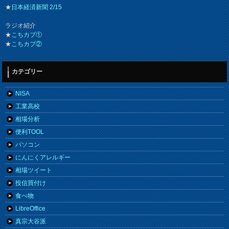
★
日本経済新聞 2/15
ラジオ紹介
★
こちカブ①
★
こちカブ②
カテゴリー
NISA
工業高校
相場分析
便利TOOL
パソコン
にんにくアレルギー
相場ツイート
投信買付け
食べ物
LibreOffice
真宗大谷派