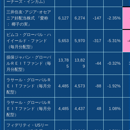
ーナーズ・インカム）
三井住友･アジア･オセア
ニア好配当株式 『愛称
6,127
6,274
-147
-2.35%
： 椰子の実』
ピムコ・グローバル・ハ
イイールド・ファンド
5,653
5,970
-317
-5.31%
-
（毎月分配型）
損保ジャパン・グローバ
13,78
13,82
ルＲＥＩＴファンド（毎
-44
-0.32%
5
9
月分配型）
ラサール・グローバルＲ
ＥＩＴファンド（毎月分
4,485
4,573
-88
-1.92%
配型）
ラサール・グローバルＲ
ＥＩＴファンド（毎月分
4,485
4,437
48
1.08%
配型）
フィデリティ・USリー