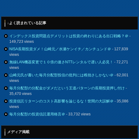
↓よく読まれている記事
インデックス投資問題点デメリットは投資の終わりにある出口戦略？＠
-
149,723 views
NISA長期投資ダメ！山崎元／水瀬ケンイチ／カンチュンド＠
- 127,839
views
無線LAN機器変更で１０倍の速さNTTレンタルで遅い人必見！
- 72,271
views
山崎元氏が書いた毎月分配型投信の批判には稚拙さしかない＠
- 62,001
views
毎月分配型の分配金がダメだという王道パターンの長期投資押し付け
-
35,470 views
投資信託リターンのコスト高影響を論じるな！世間の大誤解＠
- 35,086
views
毎月分配型の投資信託運用格言＠
- 33,732 views
メディア掲載