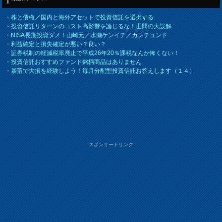
・
株と債権／国内と海外アセットで投資信託を選択する
・
投資信託リターンのコスト高影響を論じるな！世間の大誤解
・
NISA長期投資ダメ！山崎元／水瀬ケンイチ／カンチュンド
・
利益確定と損失確定が悪い？良い？
・
証券税制の軽減税率廃止で平成26年20％課税なんか怖くない！
・
投資信託おすすめファンド銘柄商品はありません
・
暴落で大損を経験しよう！毎月分配型投資信託お答えします（１４）
スポンサードリンク