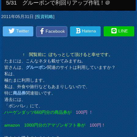
5/31 グルーポンで利回りアップ作戦！＠
2011年05月31日
[
投資戦略
]
Twitter
Hatena
LINE
Facebook
↑ 閲覧前に ぽちっとして頂けると幸せです。
たまには、こんなネタも載せてみますね。
皆さんは、
グルーポン
関連のサイトは利用していますか？
私は、
極たまに利用します。
私は、外食や旅行などもあまりしないので、
特に
商品券
関連狙いです。
過去には、
「ボンパレ」にて、
ハーゲンダッツ660円分の商品券が
100円 ！
amazon 1000円分のアマゾンギフト券が
100円！