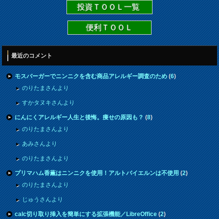
投資ＴＯＯＬ一覧
便利ＴＯＯＬ
最近のコメント
モスバーガーでニンニクを含む商品アレルギー調査のため
(
6
)
のりたまさんより
すかタヌキさんより
にんにくアレルギー人生と後悔。痩せの原因も？
(
8
)
のりたまさんより
あみさんより
のりたまさんより
プリマハム香薫はニンニクを使用！アルトバイエルンは不使用
(
2
)
のりたまさんより
じゅうさんより
calc切り取り挿入を簡単にする拡張機能／LibreOffice
(
2
)