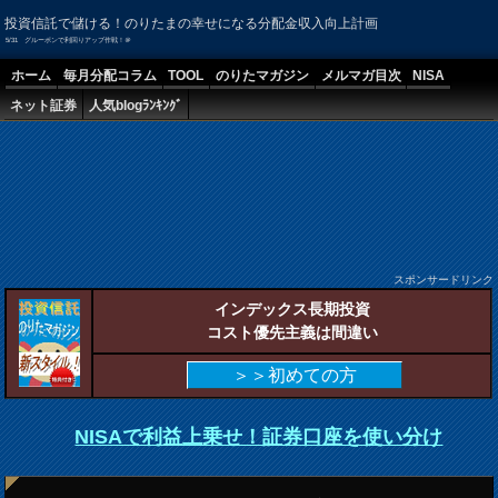
投資信託で儲ける！のりたまの幸せになる分配金収入向上計画
5/31 グルーポンで利回りアップ作戦！＠
ホーム
毎月分配コラム
TOOL
のりたマガジン
メルマガ目次
NISA
ネット証券
人気blogﾗﾝｷﾝｸﾞ
スポンサードリンク
インデックス長期投資
コスト優先主義は間違い
＞＞初めての方
NISAで利益上乗せ！証券口座を使い分け