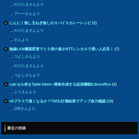
のりたまさんより
プーーさんより
にんにく無し玉ねぎ無しのスパイスカレーレシピ
(
2
)
のりたまさんより
さんより
無線LAN機器変更で１０倍の速さNTTレンタルで遅い人必見！
(
7
)
つよしさんより
のりたまさんより
つよしさんより
calcセル表をTable Htmlへ簡単作成する拡張機能/Libreoffice
(
3
)
ふうさんより
v6プラスで速くなるか？TOOL計測結果でアップ余力確認
(
10
)
106さんより
最近の投稿