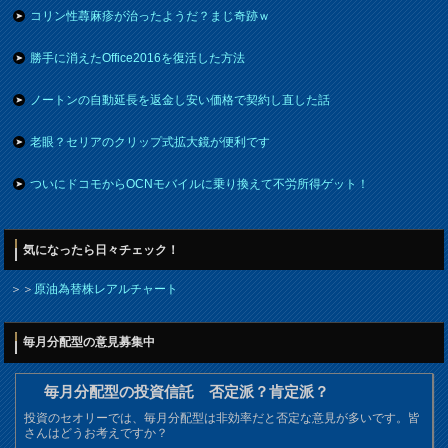
コリン性蕁麻疹が治ったようだ？まじ奇跡ｗ
勝手に消えたOffice2016を復活した方法
ノートンの自動延長を返金し安い価格で契約し直した話
老眼？セリアのクリップ式拡大鏡が便利です
ついにドコモからOCNモバイルに乗り換えて不労所得ゲット！
気になったら日々チェック！
＞＞
原油為替株レアルチャート
毎月分配型の意見募集中
毎月分配型の投資信託 否定派？肯定派？
投資のセオリーでは、毎月分配型は非効率だと否定な意見が多いです。皆
さんはどうお考えですか？