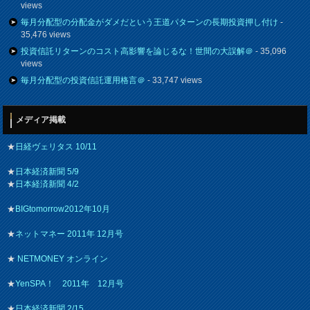
views
毎月分配型の分配金がダメだという王道パターンの長期投資押し付け
-
35,476 views
投資信託リターンのコスト高影響を論じるな！世間の大誤解＠
- 35,096
views
毎月分配型の投資信託運用格言＠
- 33,747 views
メディア掲載
★
日経ヴェリタス 10/11
★
日本経済新聞 5/9
★
日本経済新聞 4/2
★
BIGtomorrow2012年10月
★
ネットマネー 2011年 12月号
★
NETMONEY オンライン
★
YenSPA！ 2011年 12月号
★
日本経済新聞 2/15