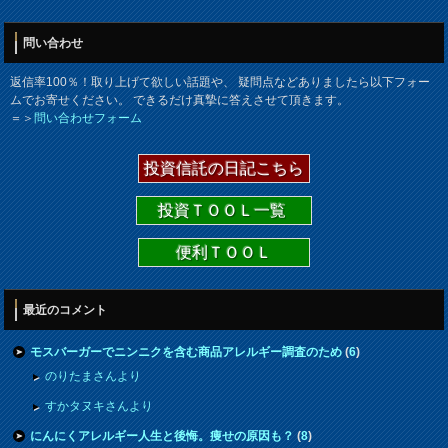
問い合わせ
返信率100％！取り上げて欲しい話題や、 疑問点などありましたら以下フォー
ムでお寄せください。 できるだけ真摯に答えさせて頂きます。
＝＞
問い合わせフォーム
投資信託の日記こちら
投資ＴＯＯＬ一覧
便利ＴＯＯＬ
最近のコメント
モスバーガーでニンニクを含む商品アレルギー調査のため
(
6
)
のりたまさんより
すかタヌキさんより
にんにくアレルギー人生と後悔。痩せの原因も？
(
8
)