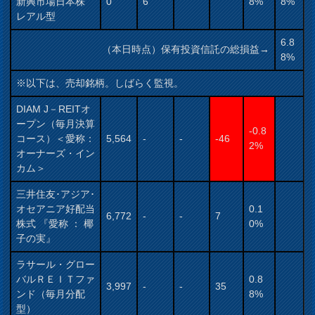
新興市場日本株
0
6
8%
8%
レアル型
6.8
（本日時点）保有投資信託の総損益→
8%
※以下は、売却銘柄。しばらく監視。
DIAM J－REITオ
ープン（毎月決算
-0.8
コース）＜愛称：
5,564
-
-
-46
2%
オーナーズ・イン
カム＞
三井住友･アジア･
オセアニア好配当
0.1
6,772
-
-
7
株式 『愛称 ： 椰
0%
子の実』
ラサール・グロー
バルＲＥＩＴファ
0.8
3,997
-
-
35
ンド（毎月分配
8%
型）