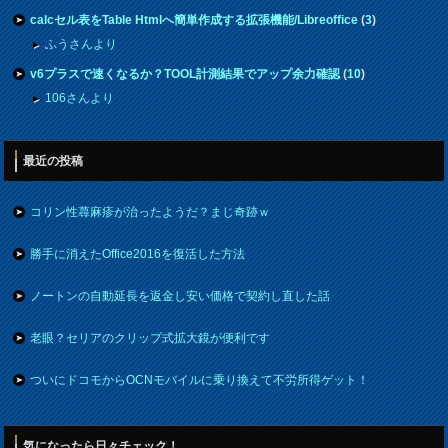
calcセル表をTable Htmlへ簡単作成する拡張機能/Libreoffice
(
3
)
ふうさんより
v6プラスで速くなるか？TOOL計測結果でアップ余力確認
(
10
)
106さんより
最近の投稿
コリン性蕁麻疹が治ったようだ？まじ奇跡ｗ
勝手に消えたOffice2016を復活した方法
ノートンの自動延長を返金し安い価格で契約し直した話
老眼？セリアのクリップ式拡大鏡が便利です
ついにドコモからOCNモバイルに乗り換えて不労所得ゲット！
気になったら日々チェック！