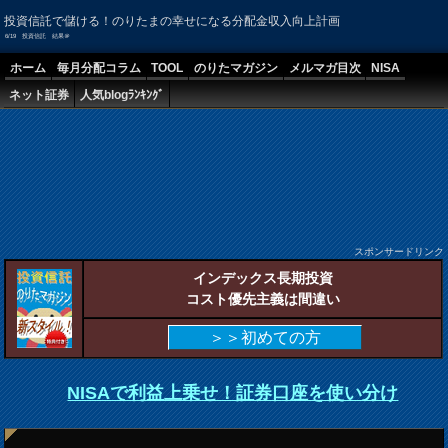
投資信託で儲ける！のりたまの幸せになる分配金収入向上計画
6/19 投資信託 結果＠
ホーム
毎月分配コラム
TOOL
のりたマガジン
メルマガ目次
NISA
ネット証券
人気blogﾗﾝｷﾝｸﾞ
スポンサードリンク
インデックス長期投資
コスト優先主義は間違い
＞＞初めての方
NISAで利益上乗せ！証券口座を使い分け