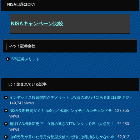
NISA口座はOK?
NISAキャンペーン比較
ネット証券会社
SBI証券メリット
↓よく読まれている記事
インデックス投資問題点デメリットは投資の終わりにある出口戦略？＠
-
149,742 views
NISA長期投資ダメ！山崎元／水瀬ケンイチ／カンチュンド＠
- 127,855
views
無線LAN機器変更で１０倍の速さNTTレンタルで遅い人必見！
- 72,283
views
山崎元氏が書いた毎月分配型投信の批判には稚拙さしかない＠
- 62,012