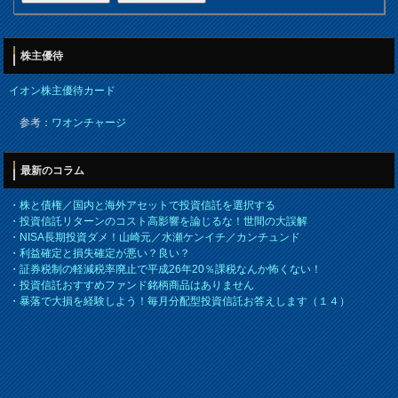
株主優待
イオン株主優待カード
参考：
ワオンチャージ
最新のコラム
・
株と債権／国内と海外アセットで投資信託を選択する
・
投資信託リターンのコスト高影響を論じるな！世間の大誤解
・
NISA長期投資ダメ！山崎元／水瀬ケンイチ／カンチュンド
・
利益確定と損失確定が悪い？良い？
・
証券税制の軽減税率廃止で平成26年20％課税なんか怖くない！
・
投資信託おすすめファンド銘柄商品はありません
・
暴落で大損を経験しよう！毎月分配型投資信託お答えします（１４）