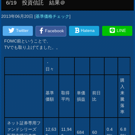
6/19 投資信託 結果＠
2013年06月20日
[
基準価格チェック
]
Twitter
Hatena
LINE
Facebook
FOMC前ということで、
TVでも取り上げてました。。
・
日々
購
入
基準
取得
単価
前日
来
価額
平均
損益
比
騰
落
率
ネット証券専用フ
ァンドシリーズ
12,63
11,94
0.4
6.8
684
60