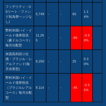
フィデリティ・U
Sリート・ファン
1.1
5,749
-
-
65
ドB(為替ヘッジな
4%
し)
野村米国ハイ・イ
ールド債券投信
11,26
-0.5
-
-
-66
（豪ドルコース）
5
8%
毎月分配型
米国高利回り社
債・ブラジル・レ
0.3
8,250
-
-
25
アルファンド(毎
0%
月決算型)
野村米国ハイ・イ
ールド債券投信
-0.5
（ブラジルレアル
8,114
-
-
-45
5%
コース）毎月分配
型