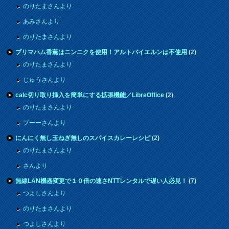
のりたまさんより
あみさんより
のりたまさんより
プリマハム香薫はニンニクを使用！アルトバイエルンは不使用
(
2
)
のりたまさんより
じゅうさんより
calc切り取り挿入を簡単にする拡張機能／LibreOffice
(
2
)
のりたまさんより
プーーさんより
にんにく無し玉ねぎ無しのスパイスカレーレシピ
(
2
)
のりたまさんより
さんより
無線LAN機器変更で１０倍の速さNTTレンタルで遅い人必見！
(
7
)
つよしさんより
のりたまさんより
つよしさんより