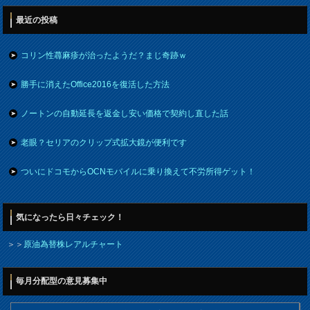
最近の投稿
コリン性蕁麻疹が治ったようだ？まじ奇跡ｗ
勝手に消えたOffice2016を復活した方法
ノートンの自動延長を返金し安い価格で契約し直した話
老眼？セリアのクリップ式拡大鏡が便利です
ついにドコモからOCNモバイルに乗り換えて不労所得ゲット！
気になったら日々チェック！
＞＞
原油為替株レアルチャート
毎月分配型の意見募集中