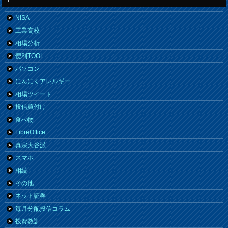
NISA
工業高校
相場分析
便利TOOL
パソコン
にんにくアレルギー
相場ツイート
投信買付け
食べ物
LibreOffice
真宗大谷派
スマホ
相続
その他
ネット証券
毎月分配投信コラム
投資教訓