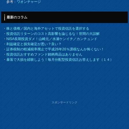
参考：
ワオンチャージ
最新のコラム
・
株と債権／国内と海外アセットで投資信託を選択する
・
投資信託リターンのコスト高影響を論じるな！世間の大誤解
・
NISA長期投資ダメ！山崎元／水瀬ケンイチ／カンチュンド
・
利益確定と損失確定が悪い？良い？
・
証券税制の軽減税率廃止で平成26年20％課税なんか怖くない！
・
投資信託おすすめファンド銘柄商品はありません
・
暴落で大損を経験しよう！毎月分配型投資信託お答えします（１４）
スポンサードリンク