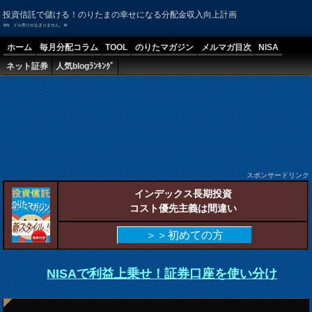
投資信託で儲ける！のりたまの幸せになる分配金収入向上計画
6/6 ドル売りが止まりません。＠
ホーム
毎月分配コラム
TOOL
のりたマガジン
メルマガ目次
NISA
ネット証券
人気blogﾗﾝｷﾝｸﾞ
スポンサードリンク
インデックス長期投資
コスト優先主義は間違い
＞＞初めての方
NISAで利益上乗せ！証券口座を使い分け