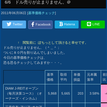
6/6 ドル売りが止まりません。＠
2011年06月06日
[
基準価格チェック
]
Twitter
Hatena
LINE
Facebook
↑ 閲覧前に ぽちっとして頂けると幸せです。
ドル売りが止まりません。（＾＿＾；
ついに８０円を割り込んでしまいました。
今日の基準価格チェックは、
恐る恐るチェックしてみますか・・・。
基準
取得
単価
元本騰
前
価格
平均
損益
落率
比
DIAM J-REITオープン
（毎月決算コース）（オ
5,868
5,665
203
3.58%
-
ーナーズ・インカム）
三井住友･アジア･オセア