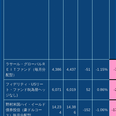
ラサール・グローバルＲ
ＥＩＴファンド（毎月分
4,386
4,437
-51
-1.15%
-
配型）
フィデリティ・USリー
ト・ファンドB(為替ヘッ
6,071
6,019
52
0.86%
-
ジなし)
野村米国ハイ・イールド
14,23
14,38
債券投信（豪ドルコー
-152
-1.06%
-1
4
6
ス）毎月分配型