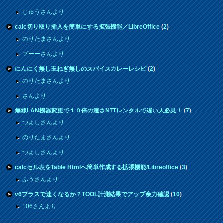
じゅうさんより
calc切り取り挿入を簡単にする拡張機能／LibreOffice
(
2
)
のりたまさんより
プーーさんより
にんにく無し玉ねぎ無しのスパイスカレーレシピ
(
2
)
のりたまさんより
さんより
無線LAN機器変更で１０倍の速さNTTレンタルで遅い人必見！
(
7
)
つよしさんより
のりたまさんより
つよしさんより
calcセル表をTable Htmlへ簡単作成する拡張機能/Libreoffice
(
3
)
ふうさんより
v6プラスで速くなるか？TOOL計測結果でアップ余力確認
(
10
)
106さんより