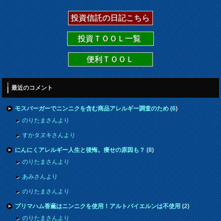
投資信託の日記こちら
投資ＴＯＯＬ一覧
便利ＴＯＯＬ
最近のコメント
モスバーガーでニンニクを含む商品アレルギー調査のため
(
6
)
のりたまさんより
すかタヌキさんより
にんにくアレルギー人生と後悔。痩せの原因も？
(
8
)
のりたまさんより
あみさんより
のりたまさんより
プリマハム香薫はニンニクを使用！アルトバイエルンは不使用
(
2
)
のりたまさんより