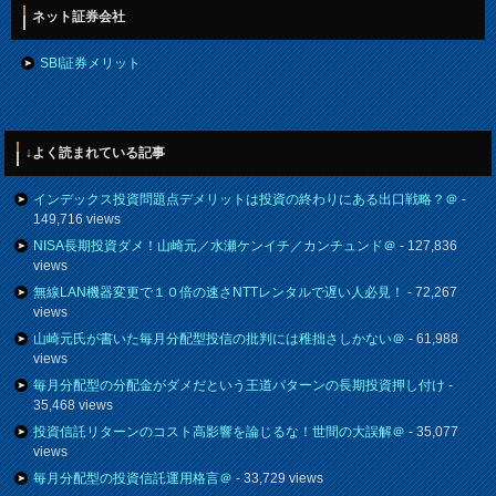
ネット証券会社
SBI証券メリット
↓よく読まれている記事
インデックス投資問題点デメリットは投資の終わりにある出口戦略？＠
-
149,716 views
NISA長期投資ダメ！山崎元／水瀬ケンイチ／カンチュンド＠
- 127,836
views
無線LAN機器変更で１０倍の速さNTTレンタルで遅い人必見！
- 72,267
views
山崎元氏が書いた毎月分配型投信の批判には稚拙さしかない＠
- 61,988
views
毎月分配型の分配金がダメだという王道パターンの長期投資押し付け
-
35,468 views
投資信託リターンのコスト高影響を論じるな！世間の大誤解＠
- 35,077
views
毎月分配型の投資信託運用格言＠
- 33,729 views