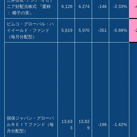
ニア好配当株式 『愛称
6,128
6,274
-146
-2.33%
-
： 椰子の実』
ピムコ・グローバル・ハ
イイールド・ファンド
5,619
5,970
-351
-5.88%
-
（毎月分配型）
損保ジャパン・グローバ
13,63
13,82
ルＲＥＩＴファンド（毎
-196
-1.42%
3
9
月分配型）