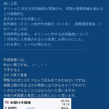
値に上昇。
ギリシャに 対する次回融資が実施され、同国が債務再編を免れる
との楽観的な
見方がユーロを支援した。
欧州連合（ＥＵ）と欧州中央銀行（ＥＣＢ）、国際通貨基金（Ｉ
ＭＦ）はこの日、
共同声明を発表し、ギリシャに対する次回融資について、
７月初旬にも実施されるとの見通しを明らかにした。
これを受け、ユーロが買われた。
－－－－－－－－－－－－－－－－－－－－－－－－
外貨資産には、
向かい風ですね。（＾＿＾；
下手すると、
ＱＥ２終了直後、
間髪入れずにＱＥ３なんて話も出てきかねないですね。
債務上限の引き上げが簡単にはできなさそうですので、
いきなりそんなことにはならないと思いますが。
今後の米国要人発言にも注目したいと思います。