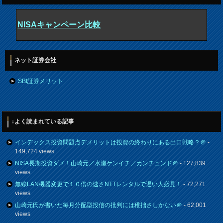
NISAキャンペーン比較
ネット証券会社
SBI証券メリット
↓よく読まれている記事
インデックス投資問題点デメリットは投資の終わりにある出口戦略？＠
-
149,724 views
NISA長期投資ダメ！山崎元／水瀬ケンイチ／カンチュンド＠
- 127,839
views
無線LAN機器変更で１０倍の速さNTTレンタルで遅い人必見！
- 72,271
views
山崎元氏が書いた毎月分配型投信の批判には稚拙さしかない＠
- 62,001
views