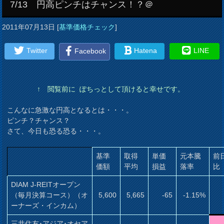
7/13 円高ピンチはチャンス！？＠
2011年07月13日
[
基準価格チェック
]
Twitter
Hatena
LINE
Facebook
↑ 閲覧前に ぽちっとして頂けると幸せです。
こんなに急激な円高となるとは・・・。
ピンチ？チャンス？
さて、今日も恐る恐る・・・。
基準
取得
単価
元本騰
前
価額
平均
損益
落率
比
DIAM J-REITオープン
（毎月決算コース）（オ
5,600
5,665
-65
-1.15%
ーナーズ・インカム）
三井住友･アジア･オセア