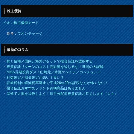
株主優待
イオン株主優待カード
参考：
ワオンチャージ
最新のコラム
・
株と債権／国内と海外アセットで投資信託を選択する
・
投資信託リターンのコスト高影響を論じるな！世間の大誤解
・
NISA長期投資ダメ！山崎元／水瀬ケンイチ／カンチュンド
・
利益確定と損失確定が悪い？良い？
・
証券税制の軽減税率廃止で平成26年20％課税なんか怖くない！
・
投資信託おすすめファンド銘柄商品はありません
・
暴落で大損を経験しよう！毎月分配型投資信託お答えします（１４）