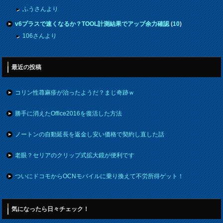
ふうさんより
v6プラスで速くなるか？TOOL計測結果でアップ余力確認
(
10
)
106さんより
最近の投稿
コリン性蕁麻疹が治ったようだ？まじ奇跡ｗ
勝手に消えたOffice2016を復活した方法
ノートンの自動延長を返金し安い価格で契約し直した話
老眼？セリアのクリップ式拡大鏡が便利です
ついにドコモからOCNモバイルに乗り換えて不労所得ゲット！
気になったら日々チェック！