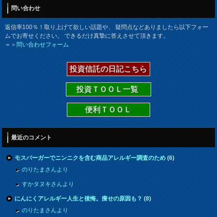
問い合わせ
返信率100％！取り上げて欲しい話題や、 疑問点などありましたら以下フォー
ムでお寄せください。 できるだけ真摯に答えさせて頂きます。
＝＞
問い合わせフォーム
投資信託の日記こちら
投資ＴＯＯＬ一覧
便利ＴＯＯＬ
最近のコメント
モスバーガーでニンニクを含む商品アレルギー調査のため
(
6
)
のりたまさんより
すかタヌキさんより
にんにくアレルギー人生と後悔。痩せの原因も？
(
8
)
のりたまさんより