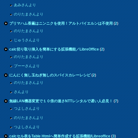
あみさんより
のりたまさんより
プリマハム香薫はニンニクを使用！アルトバイエルンは不使用
(
2
)
のりたまさんより
じゅうさんより
calc切り取り挿入を簡単にする拡張機能／LibreOffice
(
2
)
のりたまさんより
プーーさんより
にんにく無し玉ねぎ無しのスパイスカレーレシピ
(
2
)
のりたまさんより
さんより
無線LAN機器変更で１０倍の速さNTTレンタルで遅い人必見！
(
7
)
つよしさんより
のりたまさんより
つよしさんより
calcセル表をTable Htmlへ簡単作成する拡張機能/Libreoffice
(
3
)