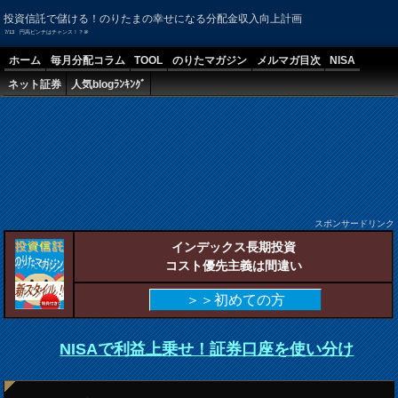
投資信託で儲ける！のりたまの幸せになる分配金収入向上計画
7/13 円高ピンチはチャンス！？＠
ホーム
毎月分配コラム
TOOL
のりたマガジン
メルマガ目次
NISA
ネット証券
人気blogﾗﾝｷﾝｸﾞ
スポンサードリンク
インデックス長期投資
コスト優先主義は間違い
＞＞初めての方
NISAで利益上乗せ！証券口座を使い分け