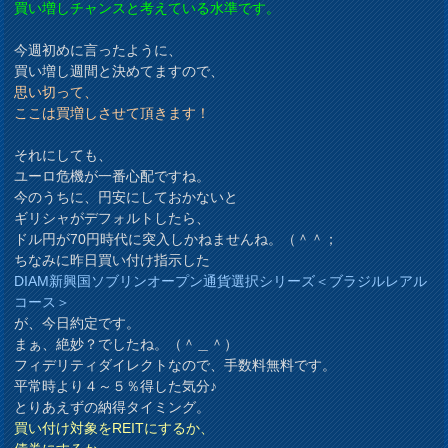
買い増しチャンスと考えている水準です。
今週初めに言ったように、
買い増し週間と決めてますので、
思い切って、
ここは買増しさせて頂きます！
それにしても、
ユーロ危機が一番心配ですね。
今のうちに、円安にしておかないと
ギリシャがデフォルトしたら、
ドル円が70円時代に突入しかねませんね。（＾＾；
ちなみに昨日買い付け指示した
DIAM新興国ソブリンオープン通貨選択シリーズ＜ブラジルレアル
コース＞
が、今日約定です。
まぁ、絶妙？でしたね。（＾＿＾）
フィデリティダイレクトなので、手数料無料です。
平常時より４～５％得した気分♪
とりあえずの納得タイミング。
買い付け対象をREITにするか、