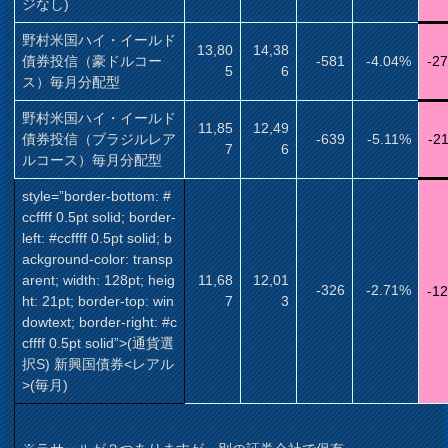
ジなし)
野村米国ハイ・イールド
13,80
14,38
債券投信（豪ドルコー
-581
-4.04%
-2
5
6
ス）毎月分配型
野村米国ハイ・イールド
11,85
12,49
債券投信（ブラジルレア
-639
-5.11%
-2
7
6
ルコース）毎月分配型
style=”border-bottom: #
ccffff 0.5pt solid; border-
left: #ccffff 0.5pt solid; b
ackground-color: transp
arent; width: 128pt; heig
11,68
12,01
-326
-2.71%
-1
ht: 21pt; border-top: win
7
3
dowtext; border-right: #c
cffff 0.5pt solid”>(通貨選
択S) 新興国債券<レアル
>(毎月)