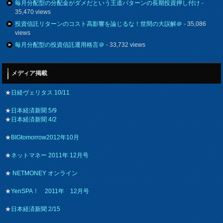
毎月分配型の分配金がダメだという王道パターンの長期投資押し付け
-
35,470 views
投資信託リターンのコスト高影響を論じるな！世間の大誤解＠
- 35,086
views
毎月分配型の投資信託運用格言＠
- 33,732 views
メディア掲載
★
日経ヴェリタス 10/11
★
日本経済新聞 5/9
★
日本経済新聞 4/2
★
BIGtomorrow2012年10月
★
ネットマネー 2011年 12月号
★
NETMONEY オンライン
★
YenSPA！ 2011年 12月号
★
日本経済新聞 2/15