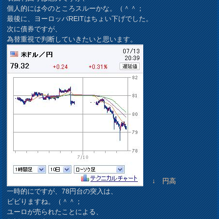
個人的には今のところスルーかな。（＾＾；
最後に、ヨーロッパREITはちょい下げでした。
次に債券ですが、
為替重視で判断していきたいと思います。
↓ 円高
一時的にですが、78円台の突入は、
ビビりますね。（＾＾；
ユーロが売られたことによる、