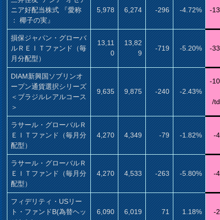
ニア好配当株式 『愛称
5,978
6,274
-296
-4.72%
-1
： 椰子の実』
損保ジャパン・グローバ
13,11
13,82
ルＲＥＩＴファンド（毎
-719
-5.20%
-3
0
9
月分配型）
DIAM新興国ソブリンオ
-1
ープン通貨選択シリーズ
9,635
9,875
-240
-2.43%
＜ブラジルレアルコース
/t
＞
ラサール・グローバルＲ
ＥＩＴファンド（毎月分
4,270
4,349
-79
-1.82%
-
配型）
ラサール・グローバルＲ
ＥＩＴファンド（毎月分
4,270
4,533
-263
-5.80%
-
配型）
フィデリティ・USリー
ト・ファンドB(為替ヘッ
6,090
6,019
71
1.18%
-