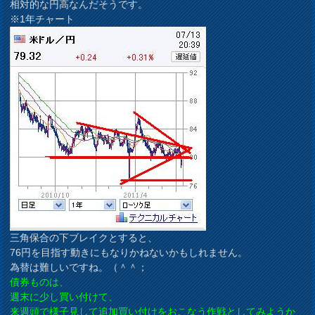
相対的な円高なんだそうです。
※1年チャート
三角保合の下ブレイクとすると、
76円を目指す動きにもなりかねないかもしれません。
為替は難しいですね。（＾＾；
債券ものは、
週末に少し買い付けて、
来週頭で様子見して追加買い付けをおこなう作戦としてみようか