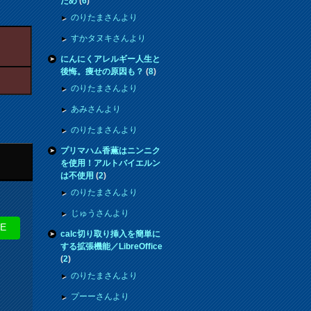
ため
(
6
)
のりたまさんより
すかタヌキさんより
にんにくアレルギー人生と
後悔。痩せの原因も？
(
8
)
のりたまさんより
あみさんより
のりたまさんより
プリマハム香薫はニンニク
を使用！アルトバイエルン
は不使用
(
2
)
のりたまさんより
じゅうさんより
NE
calc切り取り挿入を簡単に
する拡張機能／LibreOffice
(
2
)
のりたまさんより
プーーさんより