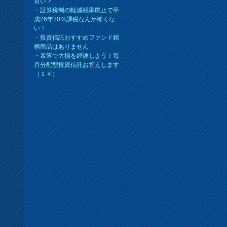
良い？
・
証券税制の軽減税率廃止で平
成26年20％課税なんか怖くな
い！
・
投資信託おすすめファンド銘
柄商品はありません
・
暴落で大損を経験しよう！毎
月分配型投資信託お答えします
（１４）