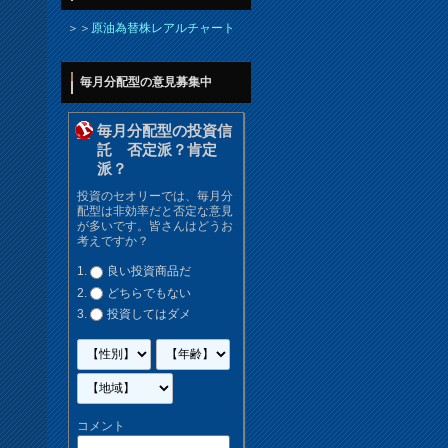
＞＞
原油為替株レアルチャート
毎月分配型の意見募集中
毎月分配型の投資信
託 否定派？肯定
派？
投資のセオリーでは、毎月分
配型は非効率だと否定な意見
が多いです。皆さんはどうお
考えですか？
良い投資商品だ
どちらでもない
投資してはダメ
コメント