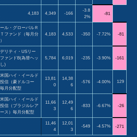
-3.8
4,183
4,349
-166
-81
2%
サール・グローバルＲ
ＩＴファンド（毎月分
4,183
4,533
-350
-7.72%
-81
型）
デリティ・USリー
ファンドB(為替ヘッ
5,784
6,019
-235
-3.90%
-161
し)
村米国ハイ・イールド
13,81
14,38
129
券投信（豪ドルコー
-576
-4.00%
0
6
）毎月分配型
村米国ハイ・イールド
11,66
12,49
券投信（ブラジルレア
-833
-6.67%
-26
3
6
コース）毎月分配型
11,46
12,01
-549
-4.57%
-271
4
3