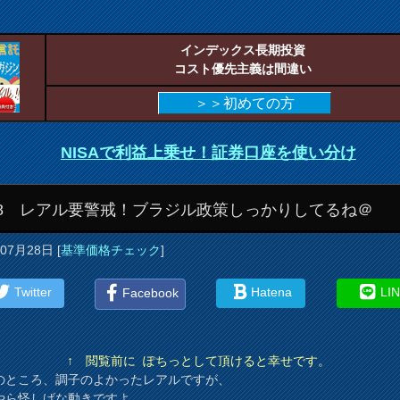
インデックス長期投資
コスト優先主義は間違い
＞＞初めての方
NISAで利益上乗せ！証券口座を使い分け
/28 レアル要警戒！ブラジル政策しっかりしてるね＠
年07月28日
[
基準価格チェック
]
Twitter
Hatena
LI
Facebook
↑ 閲覧前に ぽちっとして頂けると幸せです。
のところ、調子のよかったレアルですが、
やら怪しげな動きですよ。