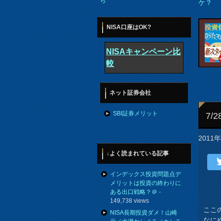
ら
ケ？
NISA口座はOK?
NISAキャンペーン比
較
ネット証券会社
SBI証券メリット
7
2011
↓よく読まれている記事
インデックス投資問題点デ
メリットは投資の終わりに
ある出口戦略？＠
-
149,738 views
ここ
NISA長期投資ダメ！山崎
なに