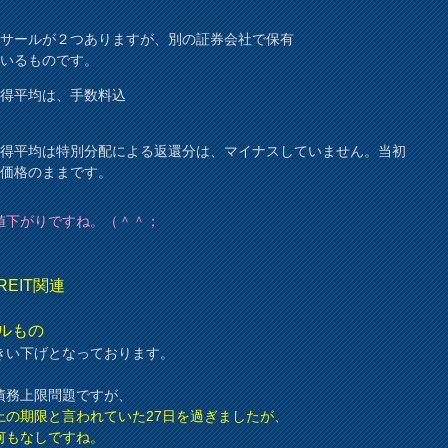
ラサールが２つありますが、別の証券会社で保有
ているものです。
取得平均は、手数料込
。
取得平均は特別分配による返還分は、マイナスしていません。当初
入価格のままです。
値下がりですね。（＾＾；
、
REIT関連
ルもの
きい下げとなっております。
、
債務上限問題ですが、
上の期限と言われていた27日を過ぎましたが、
何もなしですね。