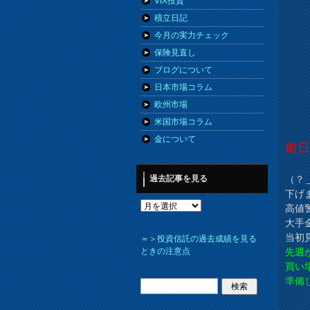
VIX投資
積立日記
今月の実力チェック
保険見直し
ブログについて
日本市場コラム
欧州市場
米国市場コラム
金について
前
（？
過去記事を見る
下げ
高値
大手
当初
＝＞
投資信託の過去成績を見る
先週
ときの注意点
買い
準備