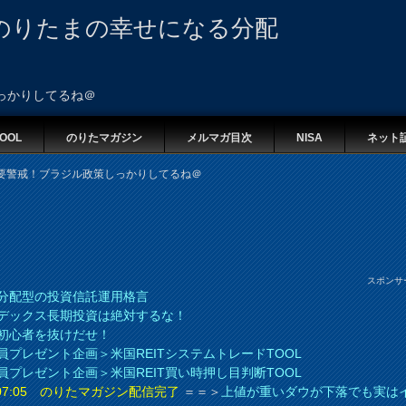
のりたまの幸せになる分配
しっかりしてるね＠
OOL
のりたマガジン
メルマガ目次
NISA
ネット
アル要警戒！ブラジル政策しっかりしてるね＠
スポンサ
分配型の投資信託運用格言
デックス長期投資は絶対するな！
初心者を抜けだせ！
員プレゼント企画＞米国REITシステムトレードTOOL
員プレゼント企画＞米国REIT買い時押し目判断TOOL
8 07:05 のりたマガジン配信完了
＝＝＞
上値が重いダウが下落でも実は