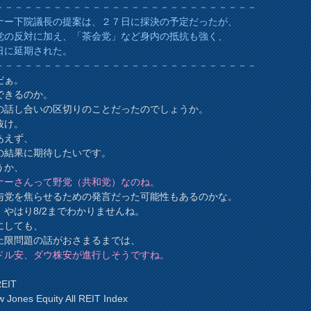
－－－－－－－－－－－－－－－－－－－－－－－－－－－
ナー下院議長の提案は、２７日に採決の予定だったが、
党の反対に加え、「茶会党」など身内の抵抗も強く、
日に延期された。
－－－－－－－－－－－－－－－－－－－－－－－－－－－
だぁ。
できるのか。
の話し合いの区切りのことだったのでしょうか。
抜け。
あえず、
の結果に期待したいです。
うか、
ナーさんって野党（共和党）なのね。
与党を焦らせるための発言だった可能性もあるのかな。
、やはり8/2までわかりませんね。
にしても、
上限問題の話がおさまるまでは、
ドル安、ダウ株安が進行しそうですね。
EIT
Jones Equity All REIT Index