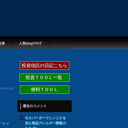
証券
人気blogﾗﾝｷﾝｸﾞ
投資信託の日記こちら
投資ＴＯＯＬ一覧
ードリンク
便利ＴＯＯＬ
最近のコメント
モスバーガーでニンニクを
含む商品アレルギー調査の
イケイ