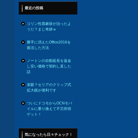
最近の投稿
コリン性蕁麻疹が治ったよ
うだ？まじ奇跡ｗ
勝手に消えたOffice2016を
復活した方法
ノートンの自動延長を返金
し安い価格で契約し直した
話
老眼？セリアのクリップ式
拡大鏡が便利です
ついにドコモからOCNモバ
イルに乗り換えて不労所得
ゲット！
気になったら日々チェック！