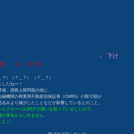
↓ 下げ
日比 －２．８５％
＿？）（？＿？） （？＿？）
ましたねー！
警戒、債務上限問題の他に、
金融機関の商業用不動産担保証券（CMBS）の取引額が
見込みより減少したことなどが影響しているとのこと。
からグローバルREITの買いを狙っていましたので、
場が来るかもしれません。
しとこ。
株ブログランキング