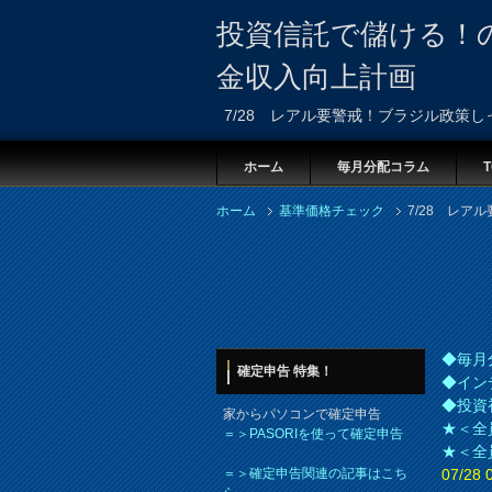
投資信託で儲ける！
金収入向上計画
7/28 レアル要警戒！ブラジル政策
ホーム
毎月分配コラム
T
ホーム
基準価格チェック
7/28 レ
◆毎月
確定申告 特集！
◆イン
◆投資
家からパソコンで確定申告
★＜全
＝＞PASORIを使って確定申告
★＜全
＝＞確定申告関連の記事はこち
07/2