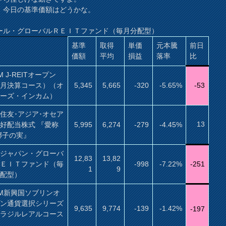
、今日の基準価額はどうかな。
ール・グローバルＲＥＩＴファンド（毎月分配型）
基準
取得
単価
元本騰
前日
価額
平均
損益
落率
比
M J-REITオープン
毎月決算コース）（オ
5,345
5,665
-320
-5.65%
-53
ナーズ・インカム）
住友･アジア･オセア
13
好配当株式 『愛称
5,995
6,274
-279
-4.45%
椰子の実』
保ジャパン・グローバ
12,83
13,82
ＲＥＩＴファンド（毎
-998
-7.22%
-251
1
9
分配型）
AM新興国ソブリンオ
プン通貨選択シリーズ
9,635
9,774
-139
-1.42%
-197
ブラジルレアルコース