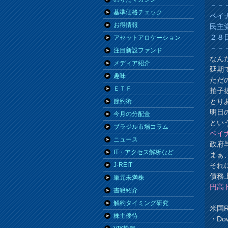
－－
基準価格チェック
ベイ
お得情報
民主
２８
アセットアロケーション
－－
注目新設ファンド
なん
メディア紹介
延期
趣味
ただ
ＥＴＦ
拍子
とり
節約術
明日
今月の分配金
とい
ブラジル市場コラム
ベイ
ニュース
政府
IT・アクセス解析など
まぁ
それ
J-REIT
債務
単元未満株
円高
書籍紹介
解約タイミング研究
米国R
株主優待
・Dow 