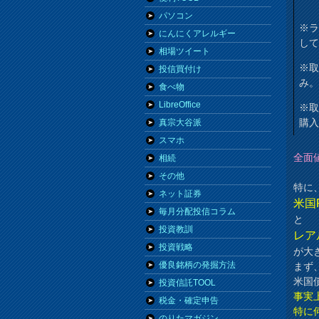
パソコン
※
にんにくアレルギー
し
相場ツイート
※
投信買付け
み
食べ物
LibreOffice
※
購
真宗大谷派
スマホ
全面
相続
その他
特に
ネット証券
米国
毎月分配投信コラム
と
投資教訓
レア
投資戦略
が大
優良銘柄の発掘方法
まず
米国
投資信託TOOL
事実
税金・確定申告
特に
のりたマガジン