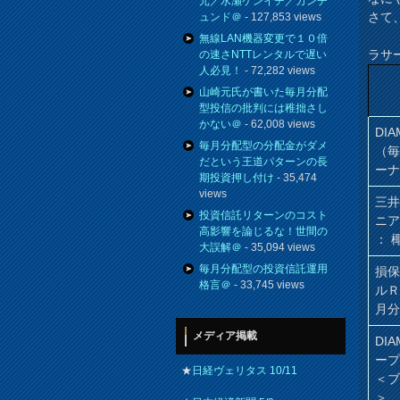
元／水瀬ケンイチ／カンチ
さて
ュンド＠
- 127,853 views
無線LAN機器変更で１０倍
ラサ
の速さNTTレンタルで遅い
人必見！
- 72,282 views
山崎元氏が書いた毎月分配
型投信の批判には稚拙さし
かない＠
- 62,008 views
DIA
毎月分配型の分配金がダメ
（
だという王道パターンの長
ー
期投資押し付け
- 35,474
views
三井
投資信託リターンのコスト
ニア
高影響を論じるな！世間の
： 
大誤解＠
- 35,094 views
毎月分配型の投資信託運用
損
格言＠
- 33,745 views
ル
月
メディア掲載
DI
ー
★
日経ヴェリタス 10/11
＜
＞