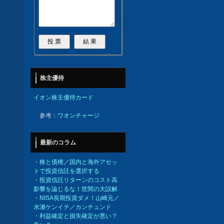
株主優待
イオン株主優待カード
参考：
ワオンチャージ
最新のコラム
・
株と債権／国内と海外アセッ
トで投資信託を選択する
・
投資信託リターンのコスト高
影響を論じるな！世間の大誤解
・
NISA長期投資ダメ！山崎元／
水瀬ケンイチ／カンチュンド
・
利益確定と損失確定が悪い？