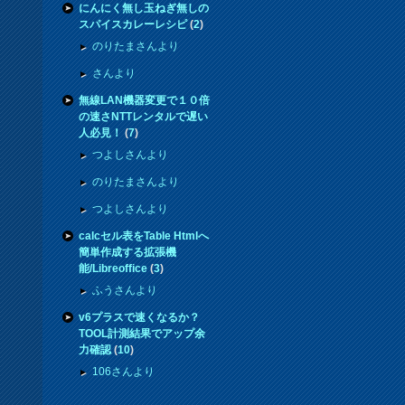
にんにく無し玉ねぎ無しの
スパイスカレーレシピ
(
2
)
のりたまさんより
さんより
無線LAN機器変更で１０倍
の速さNTTレンタルで遅い
人必見！
(
7
)
つよしさんより
のりたまさんより
つよしさんより
calcセル表をTable Htmlへ
簡単作成する拡張機
能/Libreoffice
(
3
)
ふうさんより
v6プラスで速くなるか？
TOOL計測結果でアップ余
力確認
(
10
)
106さんより