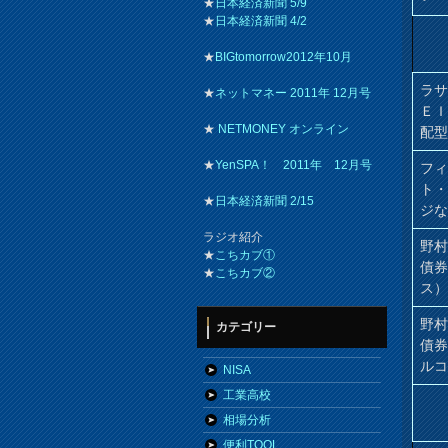
★
日本経済新聞 5/9
★
日本経済新聞 4/2
★
BIGtomorrow2012年10月
ラ
★
ネットマネー 2011年 12月号
Ｅ
★
NETMONEY オンライン
配
★
YenSPA！ 2011年 12月号
フィ
ト・
★
日本経済新聞 2/15
ジな
ラジオ紹介
野
★
こちカブ①
債
★
こちカブ②
ス
野
カテゴリー
債
ル
NISA
工業高校
相場分析
便利TOOL