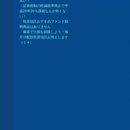
良い？
・
証券税制の軽減税率廃止で平
成26年20％課税なんか怖くな
い！
・
投資信託おすすめファンド銘
柄商品はありません
・
暴落で大損を経験しよう！毎
月分配型投資信託お答えします
（１４）