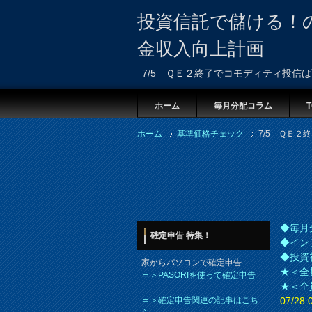
投資信託で儲ける！
金収入向上計画
7/5 ＱＥ２終了でコモディティ投信
ホーム
毎月分配コラム
T
ホーム
基準価格チェック
7/5 ＱＥ
◆毎月
確定申告 特集！
◆イン
◆投資
家からパソコンで確定申告
★＜全
＝＞PASORIを使って確定申告
★＜全
＝＞確定申告関連の記事はこち
07/2