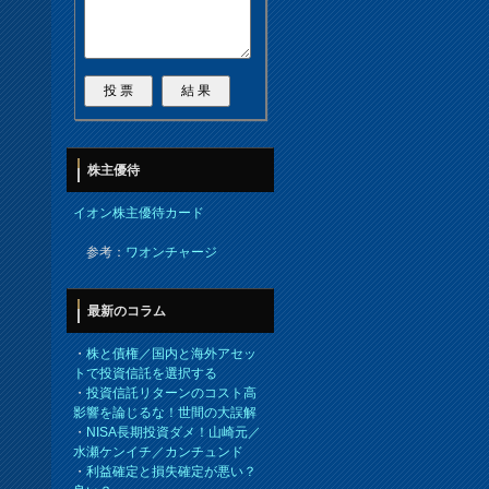
株主優待
イオン株主優待カード
参考：
ワオンチャージ
最新のコラム
・
株と債権／国内と海外アセッ
トで投資信託を選択する
・
投資信託リターンのコスト高
影響を論じるな！世間の大誤解
・
NISA長期投資ダメ！山崎元／
水瀬ケンイチ／カンチュンド
・
利益確定と損失確定が悪い？