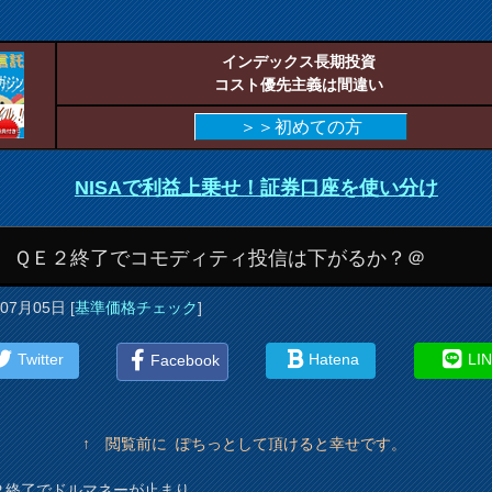
インデックス長期投資
コスト優先主義は間違い
＞＞初めての方
NISAで利益上乗せ！証券口座を使い分け
/5 ＱＥ２終了でコモディティ投信は下がるか？＠
年07月05日
[
基準価格チェック
]
Twitter
Hatena
LI
Facebook
↑ 閲覧前に ぽちっとして頂けると幸せです。
２終了でドルマネーが止まり、