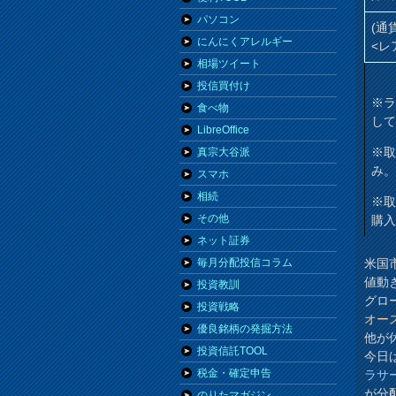
パソコン
(通
にんにくアレルギー
<レ
相場ツイート
投信買付け
※
食べ物
し
LibreOffice
※
真宗大谷派
み
スマホ
相続
※
その他
購
ネット証券
米国
毎月分配投信コラム
値動
投資教訓
グロー
投資戦略
オー
優良銘柄の発掘方法
他が
投資信託TOOL
今日
税金・確定申告
ラサ
が分
のりたマガジン