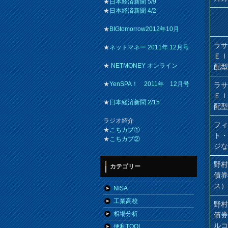
★
日本経済新聞 5/9
★
日本経済新聞 4/2
★
BIGtomorrow2012年10月
ラ
★
ネットマネー 2011年 12月号
Ｅ
★
NETMONEY オンライン
配
★
YenSPA！ 2011年 12月号
ラ
Ｅ
★
日本経済新聞 2/15
配
ラジオ紹介
フィ
★
こちカブ①
ト・
★
こちカブ②
ジな
野
カテゴリー
債
ス
NISA
工業高校
野
相場分析
債
ル
便利TOOL