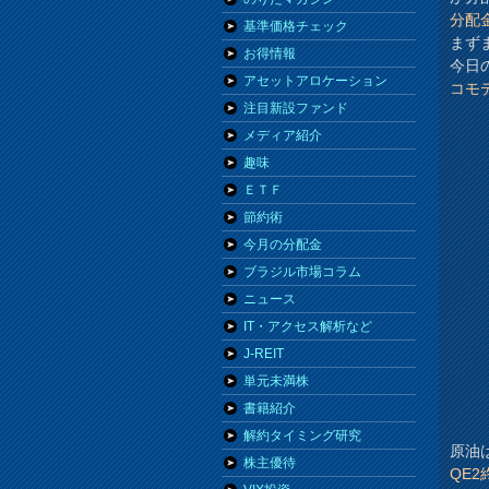
分配
基準価格チェック
まず
お得情報
今日
アセットアロケーション
コモ
注目新設ファンド
メディア紹介
趣味
ＥＴＦ
節約術
今月の分配金
ブラジル市場コラム
ニュース
IT・アクセス解析など
J-REIT
単元未満株
書籍紹介
解約タイミング研究
原油
株主優待
QE