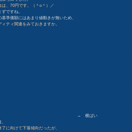
金は、70円です。（＾o＾）／
まずですね。
の基準価額にはあまり値動きが無いため、
ディティ関連をみておきますか。
→ 横ばい
は、
2終了に向けて下落傾向だったが、