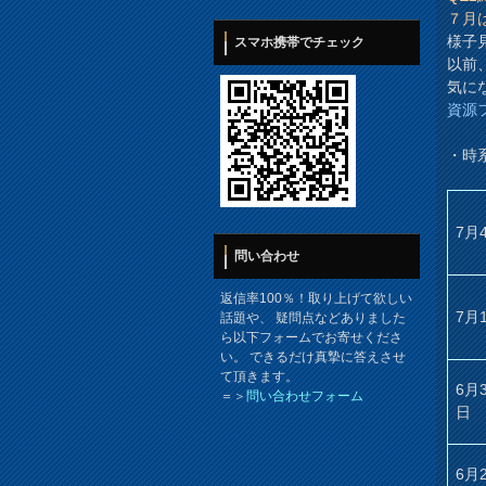
７月
様子
スマホ携帯でチェック
以前
気に
資源
・時
7月
問い合わせ
返信率100％！取り上げて欲しい
7月
話題や、 疑問点などありました
ら以下フォームでお寄せくださ
い。 できるだけ真摯に答えさせ
て頂きます。
6月
＝＞
問い合わせフォーム
日
6月