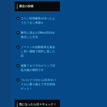
最近の投稿
コリン性蕁麻疹が治ったよ
うだ？まじ奇跡ｗ
勝手に消えたOffice2016を
復活した方法
ノートンの自動延長を返金
し安い価格で契約し直した
話
老眼？セリアのクリップ式
拡大鏡が便利です
ついにドコモからOCNモバ
イルに乗り換えて不労所得
ゲット！
気になったら日々チェック！