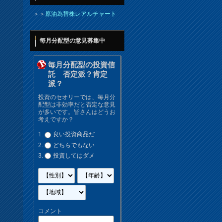
＞＞
原油為替株レアルチャート
毎月分配型の意見募集中
毎月分配型の投資信
託 否定派？肯定
派？
投資のセオリーでは、毎月分
配型は非効率だと否定な意見
が多いです。皆さんはどうお
考えですか？
良い投資商品だ
どちらでもない
投資してはダメ
コメント