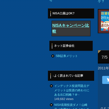
ら
ケ？
NISA口座はOK?
NISAキャンペーン比
較
ネット証券会社
SBI証券メリット
7
2011
↓よく読まれている記事
インデックス投資問題点デ
メリットは投資の終わりに
ある出口戦略？＠
-
149,682 views
NISA長期投資ダメ！山崎
ＱＥ