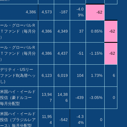
-4.0
4,386
4,573
-187
-62
9%
サール・グローバルＲ
ＩＴファンド（毎月分
4,386
4,349
37
0.85%
-62
型）
サール・グローバルＲ
ＩＴファンド（毎月分
4,386
4,437
-51
-1.15%
-62
型）
デリティ・USリー
ファンドB(為替ヘッ
6,123
6,019
104
1.73%
6
し)
村米国ハイ・イールド
13,94
14,38
券投信（豪ドルコー
-439
-3.05%
0
7
6
）毎月分配型
村米国ハイ・イールド
11,95
-4.3
券投信（ブラジルレア
-542
0
4
4%
コース）毎月分配型