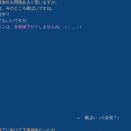
蓄放出も関係あると思いますが。
は、今のところ横ばいですね。
見中？
でもいいですが、
リンは、全然値下がりしませんね。（；＿；）
→ 横ばい（小反発？）
、
2終了に向けて下落傾向だったが、