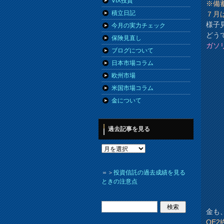
VIX投資
※備
積立日記
７月
様子
今月の実力チェック
どう
保険見直し
ガソ
ブログについて
日本市場コラム
欧州市場
米国市場コラム
金について
過去記事を見る
＝＞
投資信託の過去成績を見る
ときの注意点
金も
QE