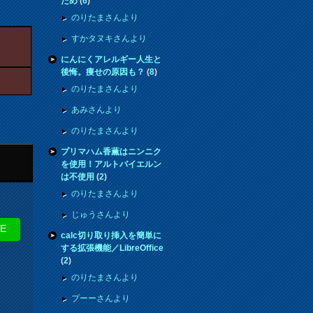
ため
(
6
)
のりたまさんより
すかタヌキさんより
にんにくアレルギー人生と
後悔。痩せの原因も？
(
8
)
のりたまさんより
あみさんより
のりたまさんより
プリマハム香薫はニンニク
を使用！アルトバイエルン
は不使用
(
2
)
のりたまさんより
じゅうさんより
NE
calc切り取り挿入を簡単に
する拡張機能／LibreOffice
(
2
)
のりたまさんより
プーーさんより