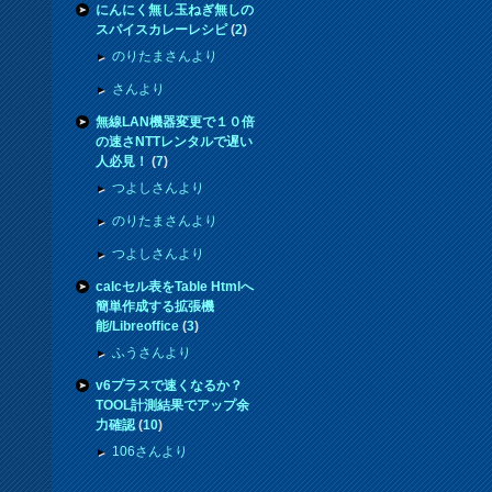
にんにく無し玉ねぎ無しの
スパイスカレーレシピ
(
2
)
のりたまさんより
さんより
無線LAN機器変更で１０倍
の速さNTTレンタルで遅い
人必見！
(
7
)
つよしさんより
のりたまさんより
つよしさんより
calcセル表をTable Htmlへ
簡単作成する拡張機
能/Libreoffice
(
3
)
ふうさんより
v6プラスで速くなるか？
TOOL計測結果でアップ余
力確認
(
10
)
106さんより