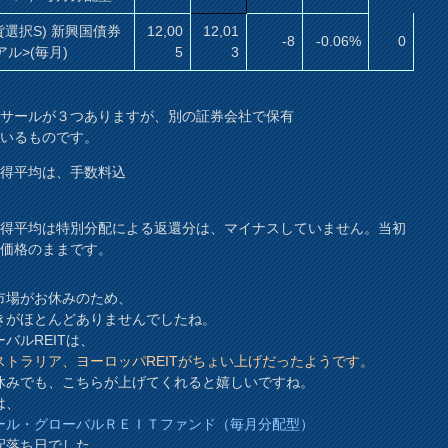
貨選択S) 新興国債券
12,00
12,01
-8
-0.06%
0
アル>(毎月)
5
3
ラサールが３つありますが、別の証券会社で保有
ているものです。
取得平均は、手数料込
。
取得平均は特別分配による返還分は、マイナスしていません。当初
入価格のままです。
市場がお休みのため、
きがほとんどありませんでしたね。
バルREITは、
ストラリア、ヨーロッパREITがちょい上げだったようです。
休みでも、こちらが上げてくれると嬉しいですね。
は、
ール・グローバルＲＥＩＴファンド（毎月分配型）
配落ち日でした。