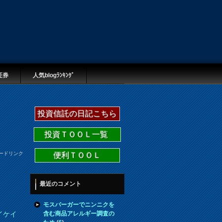
証券
人気blogﾗﾝｷﾝｸﾞ
投資信託の日記こちら
投資ＴＯＯＬ一覧
ードリンク
便利ＴＯＯＬ
最近のコメント
モスバーガーでニンニクを
含む商品アレルギー調査の
イケイ