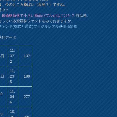
は、今のところ横ばい（反発？）ですね。
見中？
、
銀価格急落で
小さい商品バブルがはじけた？
時以来、
なっている資源株ファンドをみておきますか。
ファンド(株式と通貨)ブラジルレアル基準価額推
系列データ
11,
4日
37
137
2
11,
1日
23
189
5
11,
30
04
277
6
10,
29
76
305