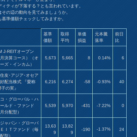
ディティが下落する？とも言われています。
はその辺の動向を見てみましょうか。
も基準価額チェックしてみますか。
基準
取得
単価
元本騰
前日
価額
平均
損益
落率
比
M J-REITオープン
毎月決算コース）（オ
5,673
5,665
8
0.14%
6
ナーズ・インカム）
住友･アジア･オセア
好配当株式 『愛称
6,216
6,274
-58
-0.93%
40
椰子の実』
ムコ・グローバル・ハ
イールド・ファンド
5,539
5,970
-431
-7.22%
0
毎月分配型）
保ジャパン・グローバ
13,63
13,82
-1.37%
ＲＥＩＴファンド（毎
-190
24
9
9
分配型）