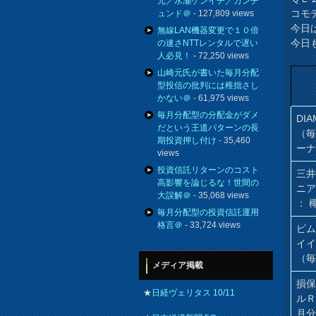
元／水瀬ケンイチ／カンチ
コモ
ュンド＠
- 127,809 views
今日
無線LAN機器変更で１０倍
今日
の速さNTTレンタルで遅い
人必見！
- 72,250 views
山崎元氏が書いた毎月分配
型投信の批判には稚拙さし
かない＠
- 61,975 views
毎月分配型の分配金がダメ
DIA
だという王道パターンの長
（
期投資押し付け
- 35,460
ー
views
投資信託リターンのコスト
三井
高影響を論じるな！世間の
ニア
大誤解＠
- 35,068 views
： 
毎月分配型の投資信託運用
格言＠
- 33,724 views
ピ
イ
（
メディア掲載
損
★
日経ヴェリタス 10/11
ル
月