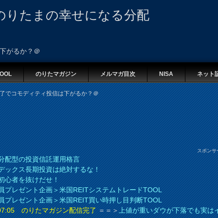
のりたまの幸せになる分配
は下がるか？＠
OOL
のりたマガジン
メルマガ目次
NISA
ネット
２終了でコモディティ投信は下がるか？＠
スポンサ
分配型の投資信託運用格言
デックス長期投資は絶対するな！
初心者を抜けだせ！
員プレゼント企画＞米国REITシステムトレードTOOL
員プレゼント企画＞米国REIT買い時押し目判断TOOL
8 07:05 のりたマガジン配信完了
＝＝＞
上値が重いダウが下落でも実は