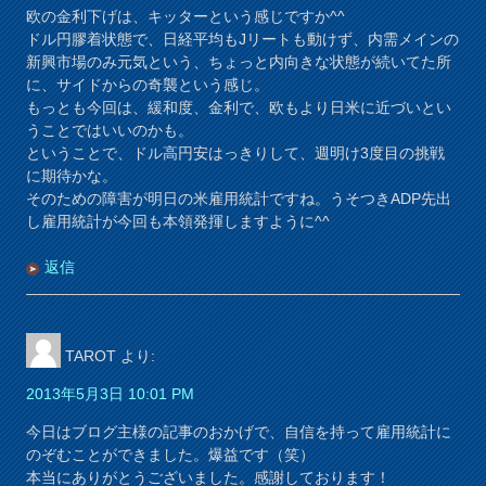
欧の金利下げは、キッターという感じですか^^
ドル円膠着状態で、日経平均もJリートも動けず、内需メインの
新興市場のみ元気という、ちょっと内向きな状態が続いてた所
に、サイドからの奇襲という感じ。
もっとも今回は、緩和度、金利で、欧もより日米に近づいとい
うことではいいのかも。
ということで、ドル高円安はっきりして、週明け3度目の挑戦
に期待かな。
そのための障害が明日の米雇用統計ですね。うそつきADP先出
し雇用統計が今回も本領発揮しますように^^
返信
TAROT
より:
2013年5月3日 10:01 PM
今日はブログ主様の記事のおかげで、自信を持って雇用統計に
のぞむことができました。爆益です（笑）
本当にありがとうございました。感謝しております！