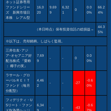
ネット証券専用
ファンドシリー
16,0
9,69
6,32
0.0
66.2
0
ズ 新興市場日
20
9
1
0%
4%
本株 レアル型
44.3
（本日時点）保有投資信託の総損益→
5%
※以下は、売却銘柄。しばらく監視。
三井住友･アジ
ア･オセアニア好
7,69
0.0
-
-
0
配当株式 『愛称
9
0%
： 椰子の実』
ラサール・グロ
ーバルＲＥＩＴ
4,46
-0.6
-
-
-27
ファンド（毎月
2
0%
分配型）
フィデリティ・U
Sリート・ファン
6,34
-0.6
-
-
-43
ドB(為替ヘッジ
9
7%