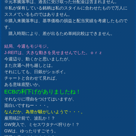
※元本騰落率は、過去に受け取った分配金は含まれません。
※私が保有している銘柄は私のスタイルに合わせたもので万人に
ススメているものではありません。
※購入来騰落率は、基準価格の損益と配当実績を考慮したもので
す。
購入時期により、差が出るため単純比較はできません。
結局、今週もモジモジ。
J-REITは、大きな動きを見せませんでした。ｏｒｚ
今週辺り、動くかと思いましたが、
また次週へ持ち越しとは。
それにしても、日銀がショボイ。
チャートと合わせて見れば、
ある意味底堅いか。
ECBの利下げがありましたね！
それなりに理由をつけてはいますが、
面白いですねー・・・。
なんだか、為替が騒がしいようで・・・。
雇用統計前で、波乱か！？
GW突入で、ミセスワタナベ狩りか！？
GWは、ゆったりすごそう。