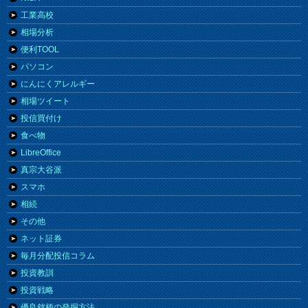
工業高校
相場分析
便利TOOL
パソコン
にんにくアレルギー
相場ツイート
投信買付け
食べ物
LibreOffice
真宗大谷派
スマホ
相続
その他
ネット証券
毎月分配投信コラム
投資教訓
投資戦略
優良銘柄の発掘方法