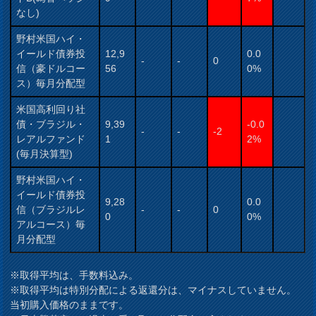
なし)
野村米国ハイ・
イールド債券投
12,9
0.0
-
-
0
信（豪ドルコー
56
0%
ス）毎月分配型
米国高利回り社
債・ブラジル・
9,39
-0.0
-
-
-2
レアルファンド
1
2%
(毎月決算型)
野村米国ハイ・
イールド債券投
9,28
0.0
信（ブラジルレ
-
-
0
0
0%
アルコース）毎
月分配型
※取得平均は、手数料込み。
※取得平均は特別分配による返還分は、マイナスしていません。
当初購入価格のままです。