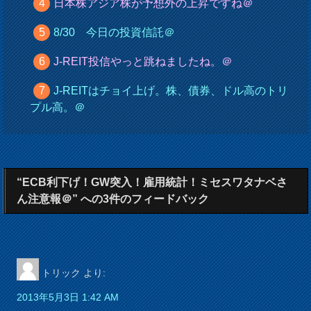
日本株アジア株が予想外の上昇ですね＠
8/30 今日の投資信託＠
J-REIT投信やっと跳ねましたね。＠
J-REITはチョイ上げ。株、債券、ドル高のトリ
プル高。＠
“ECB利下げ！GW突入！雇用統計！ミセスワタナベさ
ん注意報＠” への3件のフィードバック
トリック
より:
2013年5月3日 1:42 AM