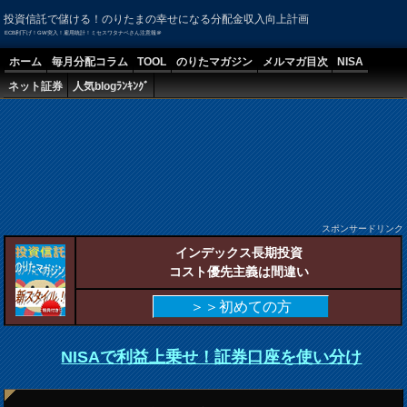
投資信託で儲ける！のりたまの幸せになる分配金収入向上計画
ECB利下げ！GW突入！雇用統計！ミセスワタナベさん注意報＠
ホーム
毎月分配コラム
TOOL
のりたマガジン
メルマガ目次
NISA
ネット証券
人気blogﾗﾝｷﾝｸﾞ
スポンサードリンク
インデックス長期投資
コスト優先主義は間違い
＞＞初めての方
NISAで利益上乗せ！証券口座を使い分け