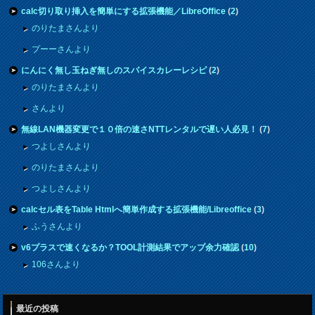
calc切り取り挿入を簡単にする拡張機能／LibreOffice
(
2
)
のりたまさんより
プーーさんより
にんにく無し玉ねぎ無しのスパイスカレーレシピ
(
2
)
のりたまさんより
さんより
無線LAN機器変更で１０倍の速さNTTレンタルで遅い人必見！
(
7
)
つよしさんより
のりたまさんより
つよしさんより
calcセル表をTable Htmlへ簡単作成する拡張機能/Libreoffice
(
3
)
ふうさんより
v6プラスで速くなるか？TOOL計測結果でアップ余力確認
(
10
)
106さんより
最近の投稿