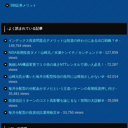
SBI証券メリット
↓よく読まれている記事
インデックス投資問題点デメリットは投資の終わりにある出口戦略？＠
-
149,764 views
NISA長期投資ダメ！山崎元／水瀬ケンイチ／カンチュンド＠
- 127,859
views
無線LAN機器変更で１０倍の速さNTTレンタルで遅い人必見！
- 72,287
views
山崎元氏が書いた毎月分配型投信の批判には稚拙さしかない＠
- 62,014
views
毎月分配型の分配金がダメだという王道パターンの長期投資押し付け
-
35,481 views
投資信託リターンのコスト高影響を論じるな！世間の大誤解＠
- 35,099
views
毎月分配型の投資信託運用格言＠
- 33,750 views