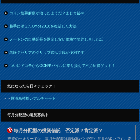
コリン性蕁麻疹が治ったようだ？まじ奇跡ｗ
勝手に消えたOffice2016を復活した方法
ノートンの自動延長を返金し安い価格で契約し直した話
老眼？セリアのクリップ式拡大鏡が便利です
ついにドコモからOCNモバイルに乗り換えて不労所得ゲット！
気になったら日々チェック！
＞＞
原油為替株レアルチャート
毎月分配型の意見募集中
毎月分配型の投資信託 否定派？肯定派？
投資のセオリーでは、毎月分配型は非効率だと否定な意見が多いです。皆