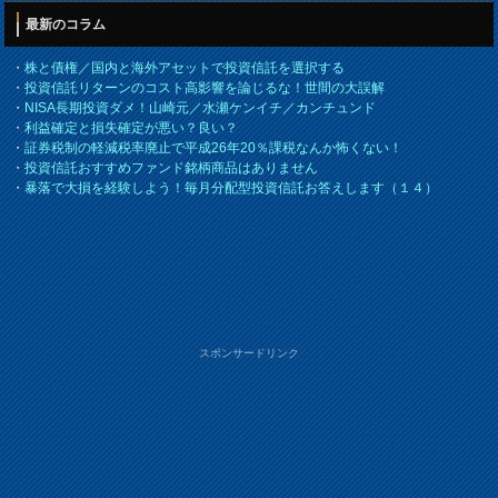
最新のコラム
・
株と債権／国内と海外アセットで投資信託を選択する
・
投資信託リターンのコスト高影響を論じるな！世間の大誤解
・
NISA長期投資ダメ！山崎元／水瀬ケンイチ／カンチュンド
・
利益確定と損失確定が悪い？良い？
・
証券税制の軽減税率廃止で平成26年20％課税なんか怖くない！
・
投資信託おすすめファンド銘柄商品はありません
・
暴落で大損を経験しよう！毎月分配型投資信託お答えします（１４）
スポンサードリンク