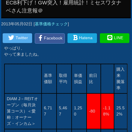
ECB利下げ！GW突入！雇用統計！ミセスワタナ
ベさん注意報＠
2013年05月02日
[
基準価格チェック
]
Twitter
Hatena
LINE
Facebook
やっぱり、
やって来ましたね。
購入
基準
取得
単価
前日
来
価額
平均
損益
比
騰落
率
DIAM J－REITオ
ープン（毎月決
6,71
5,46
1,25
-1.1
25.5
算コース）＜愛
-80
7
7
0
8%
2%
称：オーナー
ズ・インカム＞