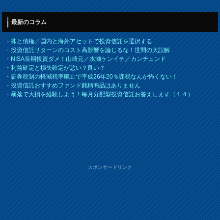
最新のコラム
・
株と債権／国内と海外アセットで投資信託を選択する
・
投資信託リターンのコスト高影響を論じるな！世間の大誤解
・
NISA長期投資ダメ！山崎元／水瀬ケンイチ／カンチュンド
・
利益確定と損失確定が悪い？良い？
・
証券税制の軽減税率廃止で平成26年20％課税なんか怖くない！
・
投資信託おすすめファンド銘柄商品はありません
・
暴落で大損を経験しよう！毎月分配型投資信託お答えします（１４）
スポンサードリンク