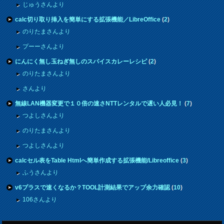
じゅうさんより
calc切り取り挿入を簡単にする拡張機能／LibreOffice
(
2
)
のりたまさんより
プーーさんより
にんにく無し玉ねぎ無しのスパイスカレーレシピ
(
2
)
のりたまさんより
さんより
無線LAN機器変更で１０倍の速さNTTレンタルで遅い人必見！
(
7
)
つよしさんより
のりたまさんより
つよしさんより
calcセル表をTable Htmlへ簡単作成する拡張機能/Libreoffice
(
3
)
ふうさんより
v6プラスで速くなるか？TOOL計測結果でアップ余力確認
(
10
)
106さんより