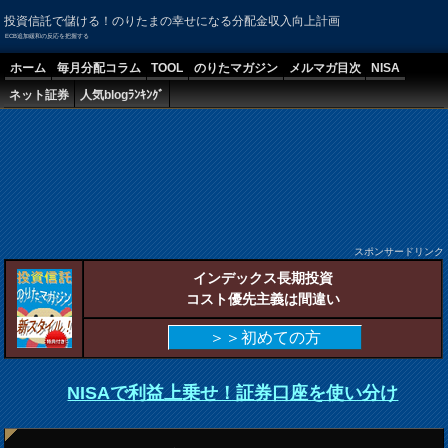
投資信託で儲ける！のりたまの幸せになる分配金収入向上計画
ECB追加緩和の反応を把握する
ホーム
毎月分配コラム
TOOL
のりたマガジン
メルマガ目次
NISA
ネット証券
人気blogﾗﾝｷﾝｸﾞ
スポンサードリンク
インデックス長期投資
コスト優先主義は間違い
＞＞初めての方
NISAで利益上乗せ！証券口座を使い分け