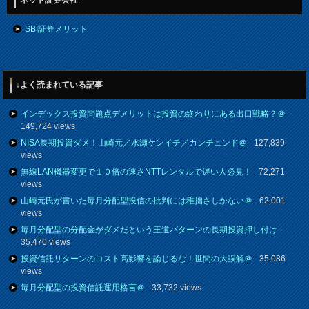
SBI証券メリット
↓よく読まれている記事
インデックス投資問題点デメリットは投資の終わりにある出口戦略？＠
-
149,724 views
NISA長期投資ダメ！山崎元／水瀬ケンイチ／カンチュンド＠
- 127,839
views
無線LAN機器変更で１０倍の速さNTTレンタルで遅い人必見！
- 72,271
views
山崎元氏が書いた毎月分配型投信の批判には稚拙さしかない＠
- 62,001
views
毎月分配型の分配金がダメだという王道パターンの長期投資押し付け
-
35,470 views
投資信託リターンのコスト高影響を論じるな！世間の大誤解＠
- 35,086
views
毎月分配型の投資信託運用格言＠
- 33,732 views