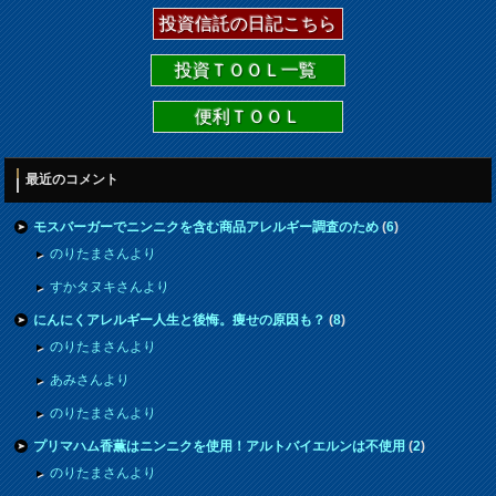
投資信託の日記こちら
投資ＴＯＯＬ一覧
便利ＴＯＯＬ
最近のコメント
モスバーガーでニンニクを含む商品アレルギー調査のため
(
6
)
のりたまさんより
すかタヌキさんより
にんにくアレルギー人生と後悔。痩せの原因も？
(
8
)
のりたまさんより
あみさんより
のりたまさんより
プリマハム香薫はニンニクを使用！アルトバイエルンは不使用
(
2
)
のりたまさんより