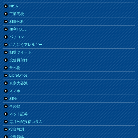
NISA
工業高校
相場分析
便利TOOL
パソコン
にんにくアレルギー
相場ツイート
投信買付け
食べ物
LibreOffice
真宗大谷派
スマホ
相続
その他
ネット証券
毎月分配投信コラム
投資教訓
投資戦略