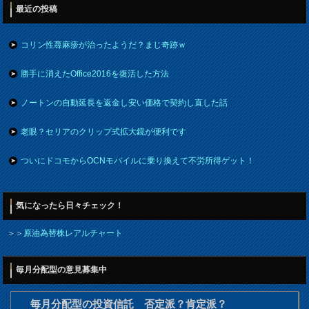
最近の投稿
コリン性蕁麻疹が治ったようだ？まじ奇跡ｗ
勝手に消えたOffice2016を復活した方法
ノートンの自動延長を返金し安い価格で契約し直した話
老眼？セリアのクリップ式拡大鏡が便利です
ついにドコモからOCNモバイルに乗り換えて不労所得ゲット！
気になったら日々チェック！
＞＞
原油為替株レアルチャート
毎月分配型の意見募集中
毎月分配型の投資信託 否定派？肯定派？