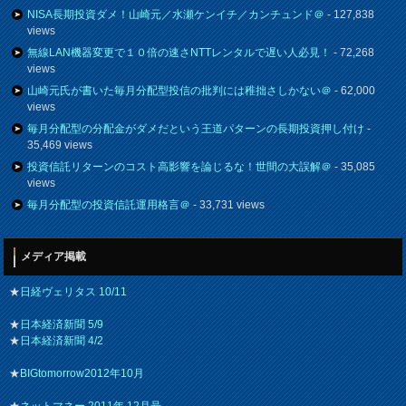
NISA長期投資ダメ！山崎元／水瀬ケンイチ／カンチュンド＠
- 127,838
views
無線LAN機器変更で１０倍の速さNTTレンタルで遅い人必見！
- 72,268
views
山崎元氏が書いた毎月分配型投信の批判には稚拙さしかない＠
- 62,000
views
毎月分配型の分配金がダメだという王道パターンの長期投資押し付け
-
35,469 views
投資信託リターンのコスト高影響を論じるな！世間の大誤解＠
- 35,085
views
毎月分配型の投資信託運用格言＠
- 33,731 views
メディア掲載
★
日経ヴェリタス 10/11
★
日本経済新聞 5/9
★
日本経済新聞 4/2
★
BIGtomorrow2012年10月