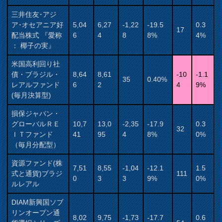
三井住友･アジ
ア･オセアニア好
5,04
6,27
-1,22
-19.5
0.3
17
配当株式 『愛称
6
4
8
8%
4%
： 椰子の実』
米国高利回り社
債・ブラジル・
8,64
8,61
-10
-1.1
35
0.40%
レアルファンド
6
2
4
9%
(毎月決算型)
損保ジャパン・
グローバルＲＥ
10,7
13,0
-2,35
-17.9
0.3
32
ＩＴファンド
41
95
4
8%
0%
（毎月分配型）
資源ファンド(株
7,51
8,55
-1,04
-12.1
1.5
式と通貨)ブラジ
111
0
3
3
9%
0%
ルレアル
DIAM新興国ソブ
リンオープン通
8,02
9,75
-1,73
-17.7
0.6