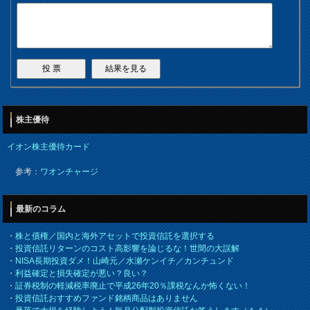
株主優待
イオン株主優待カード
参考：
ワオンチャージ
最新のコラム
・
株と債権／国内と海外アセットで投資信託を選択する
・
投資信託リターンのコスト高影響を論じるな！世間の大誤解
・
NISA長期投資ダメ！山崎元／水瀬ケンイチ／カンチュンド
・
利益確定と損失確定が悪い？良い？
・
証券税制の軽減税率廃止で平成26年20％課税なんか怖くない！
・
投資信託おすすめファンド銘柄商品はありません