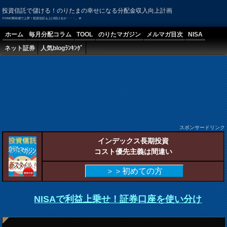
投資信託で儲ける！のりたまの幸せになる分配金収入向上計画
FOMC期待感で上昇！投資信託も上げ続けるが・・・。＠
ホーム
毎月分配コラム
TOOL
のりたマガジン
メルマガ目次
NISA
ネット証券
人気blogﾗﾝｷﾝｸﾞ
スポンサードリンク
インデックス長期投資
コスト優先主義は間違い
＞＞初めての方
NISAで利益上乗せ！証券口座を使い分け