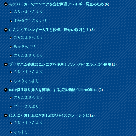
モスバーガーでニンニクを含む商品アレルギー調査のため
(
6
)
のりたまさんより
すかタヌキさんより
にんにくアレルギー人生と後悔。痩せの原因も？
(
8
)
のりたまさんより
あみさんより
のりたまさんより
プリマハム香薫はニンニクを使用！アルトバイエルンは不使用
(
2
)
のりたまさんより
じゅうさんより
calc切り取り挿入を簡単にする拡張機能／LibreOffice
(
2
)
のりたまさんより
プーーさんより
にんにく無し玉ねぎ無しのスパイスカレーレシピ
(
2
)
のりたまさんより
さんより