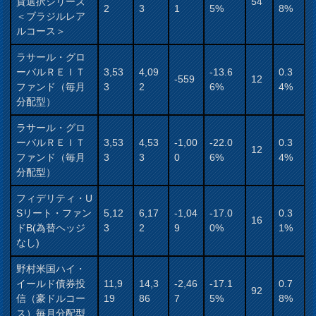
貨選択シリーズ
54
2
3
1
5%
8%
＜ブラジルレア
ルコース＞
ラサール・グロ
ーバルＲＥＩＴ
3,53
4,09
-13.6
0.3
-559
12
ファンド（毎月
3
2
6%
4%
分配型）
ラサール・グロ
ーバルＲＥＩＴ
3,53
4,53
-1,00
-22.0
0.3
12
ファンド（毎月
3
3
0
6%
4%
分配型）
フィデリティ・U
Sリート・ファン
5,12
6,17
-1,04
-17.0
0.3
16
ドB(為替ヘッジ
3
2
9
0%
1%
なし)
野村米国ハイ・
イールド債券投
11,9
14,3
-2,46
-17.1
0.7
92
信（豪ドルコー
19
86
7
5%
8%
ス）毎月分配型