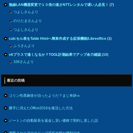
無線LAN機器変更で１０倍の速さNTTレンタルで遅い人必見！
(
7
)
つよしさんより
のりたまさんより
つよしさんより
calcセル表をTable Htmlへ簡単作成する拡張機能/Libreoffice
(
3
)
ふうさんより
v6プラスで速くなるか？TOOL計測結果でアップ余力確認
(
10
)
106さんより
最近の投稿
コリン性蕁麻疹が治ったようだ？まじ奇跡ｗ
勝手に消えたOffice2016を復活した方法
ノートンの自動延長を返金し安い価格で契約し直した話
老眼？セリアのクリップ式拡大鏡が便利です