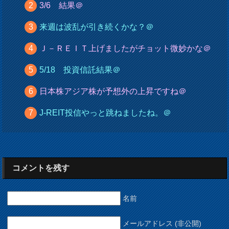
3/6 結果＠
来週は波乱が引き続くかな？＠
Ｊ－ＲＥＩＴ上げましたがチョット微妙かな＠
5/18 投資信託結果＠
日本株アジア株が予想外の上昇ですね＠
J-REIT投信やっと跳ねましたね。＠
コメントを残す
名前
メールアドレス (非公開)