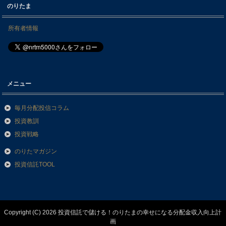
のりたま
所有者情報
メニュー
毎月分配投信コラム
投資教訓
投資戦略
のりたマガジン
投資信託TOOL
Copyright (C) 2026 投資信託で儲ける！のりたまの幸せになる分配金収入向上計
画