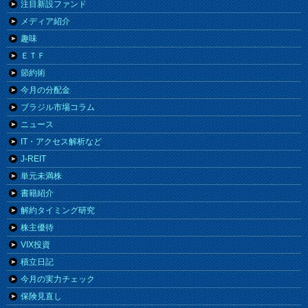
注目新設ファンド
メディア紹介
趣味
ＥＴＦ
節約術
今月の分配金
ブラジル市場コラム
ニュース
IT・アクセス解析など
J-REIT
単元未満株
書籍紹介
解約タイミング研究
株主優待
VIX投資
積立日記
今月の実力チェック
保険見直し