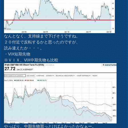
なんとなく、支持線まで下げそうですね。
２０付近で反転するかと思ったのですが、
読み違えたか・・・。
・VIX短期先物
※ＶＩＸ、VIX中期先物も比較
やっぱり、中期先物買っとけばよかったかなぁー。