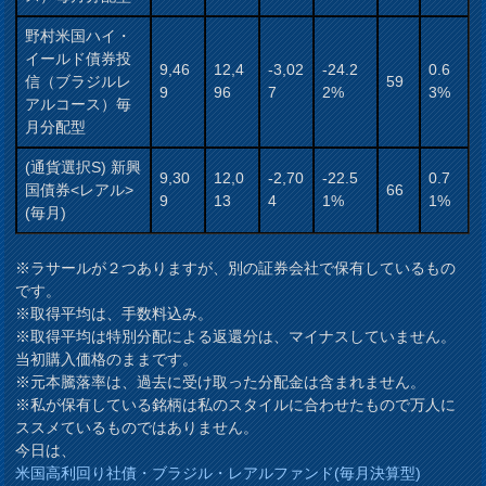
野村米国ハイ・
イールド債券投
9,46
12,4
-3,02
-24.2
0.6
信（ブラジルレ
59
9
96
7
2%
3%
アルコース）毎
月分配型
(通貨選択S) 新興
9,30
12,0
-2,70
-22.5
0.7
国債券<レアル>
66
9
13
4
1%
1%
(毎月)
※ラサールが２つありますが、別の証券会社で保有しているもの
です。
※取得平均は、手数料込み。
※取得平均は特別分配による返還分は、マイナスしていません。
当初購入価格のままです。
※元本騰落率は、過去に受け取った分配金は含まれません。
※私が保有している銘柄は私のスタイルに合わせたもので万人に
ススメているものではありません。
今日は、
米国高利回り社債・ブラジル・レアルファンド(毎月決算型)