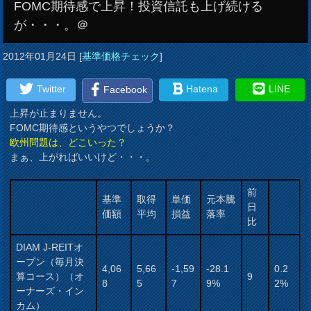
FOMC期待感で上昇！投資信託も上げ続ける
が・・・。＠
2012年01月24日
[
基準価格チェック
]
Twitter
Hatena
LINE
Facebook
上昇が止まりません。
FOMC期待感というやつでしょうか？
欧州問題は、どこいった？
まぁ、上がればいいけど・・・。
前
基準
取得
単価
元本騰
日
価額
平均
損益
落率
比
DIAM J-REITオ
ープン（毎月決
4,06
5,66
-1,59
-28.1
0.2
算コース）（オ
9
8
5
7
9%
2%
ーナーズ・イン
カム）