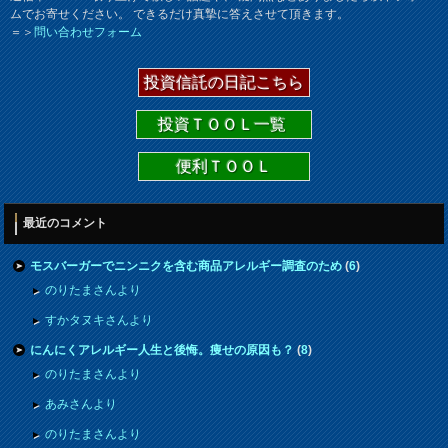
ムでお寄せください。 できるだけ真摯に答えさせて頂きます。
＝＞
問い合わせフォーム
投資信託の日記こちら
投資ＴＯＯＬ一覧
便利ＴＯＯＬ
最近のコメント
モスバーガーでニンニクを含む商品アレルギー調査のため
(
6
)
のりたまさんより
すかタヌキさんより
にんにくアレルギー人生と後悔。痩せの原因も？
(
8
)
のりたまさんより
あみさんより
のりたまさんより