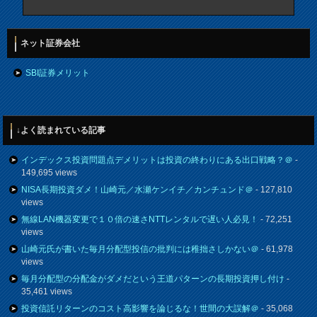
ネット証券会社
SBI証券メリット
↓よく読まれている記事
インデックス投資問題点デメリットは投資の終わりにある出口戦略？＠
-
149,695 views
NISA長期投資ダメ！山崎元／水瀬ケンイチ／カンチュンド＠
- 127,810
views
無線LAN機器変更で１０倍の速さNTTレンタルで遅い人必見！
- 72,251
views
山崎元氏が書いた毎月分配型投信の批判には稚拙さしかない＠
- 61,978
views
毎月分配型の分配金がダメだという王道パターンの長期投資押し付け
-
35,461 views
投資信託リターンのコスト高影響を論じるな！世間の大誤解＠
- 35,068