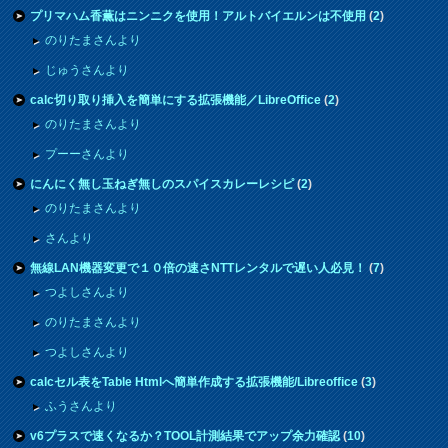
プリマハム香薫はニンニクを使用！アルトバイエルンは不使用
(
2
)
のりたまさんより
じゅうさんより
calc切り取り挿入を簡単にする拡張機能／LibreOffice
(
2
)
のりたまさんより
プーーさんより
にんにく無し玉ねぎ無しのスパイスカレーレシピ
(
2
)
のりたまさんより
さんより
無線LAN機器変更で１０倍の速さNTTレンタルで遅い人必見！
(
7
)
つよしさんより
のりたまさんより
つよしさんより
calcセル表をTable Htmlへ簡単作成する拡張機能/Libreoffice
(
3
)
ふうさんより
v6プラスで速くなるか？TOOL計測結果でアップ余力確認
(
10
)