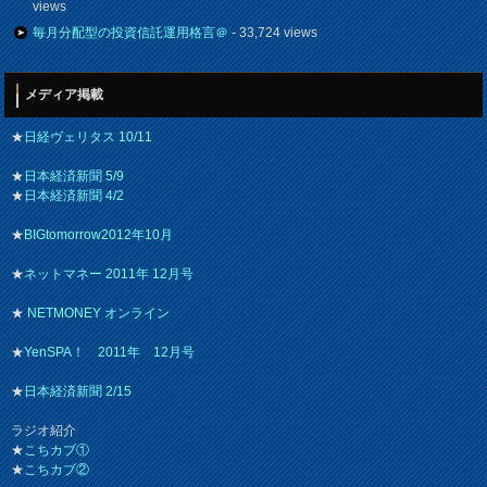
views
毎月分配型の投資信託運用格言＠
- 33,724 views
メディア掲載
★
日経ヴェリタス 10/11
★
日本経済新聞 5/9
★
日本経済新聞 4/2
★
BIGtomorrow2012年10月
★
ネットマネー 2011年 12月号
★
NETMONEY オンライン
★
YenSPA！ 2011年 12月号
★
日本経済新聞 2/15
ラジオ紹介
★
こちカブ①
★
こちカブ②