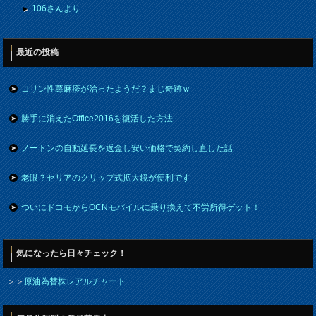
106さんより
最近の投稿
コリン性蕁麻疹が治ったようだ？まじ奇跡ｗ
勝手に消えたOffice2016を復活した方法
ノートンの自動延長を返金し安い価格で契約し直した話
老眼？セリアのクリップ式拡大鏡が便利です
ついにドコモからOCNモバイルに乗り換えて不労所得ゲット！
気になったら日々チェック！
＞＞
原油為替株レアルチャート