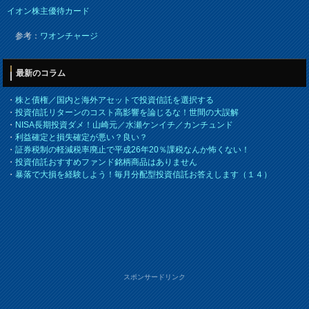
イオン株主優待カード
参考：
ワオンチャージ
最新のコラム
・
株と債権／国内と海外アセットで投資信託を選択する
・
投資信託リターンのコスト高影響を論じるな！世間の大誤解
・
NISA長期投資ダメ！山崎元／水瀬ケンイチ／カンチュンド
・
利益確定と損失確定が悪い？良い？
・
証券税制の軽減税率廃止で平成26年20％課税なんか怖くない！
・
投資信託おすすめファンド銘柄商品はありません
・
暴落で大損を経験しよう！毎月分配型投資信託お答えします（１４）
スポンサードリンク