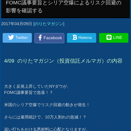
FOMC議事要旨とシリア空爆によるリスク回避の
影響を確認する
2017年04月09日
[
のりたマガジン
]
Twitter
Hatena
LINE
Facebook
4/09
のりたマガジン（投資信託メルマガ）の内容
大きく反発上昇していたNYダウが、
FOMC議事要旨で急落！？
米国のシリア空爆でリスク回避の動きが発生！
さらには雇用統計で、10万人割れの急減！？
追い打ちをかける悪材料に心配となりますが、