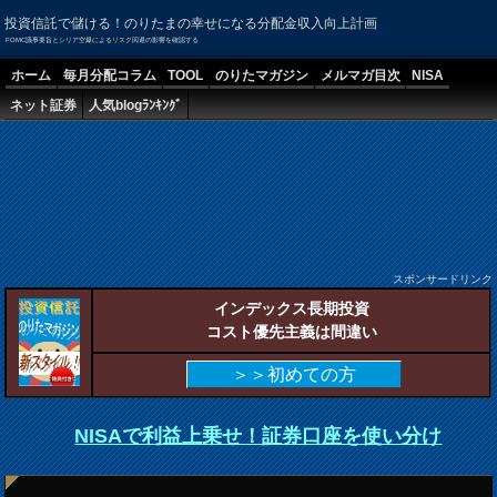
投資信託で儲ける！のりたまの幸せになる分配金収入向上計画
FOMC議事要旨とシリア空爆によるリスク回避の影響を確認する
ホーム
毎月分配コラム
TOOL
のりたマガジン
メルマガ目次
NISA
ネット証券
人気blogﾗﾝｷﾝｸﾞ
スポンサードリンク
インデックス長期投資
コスト優先主義は間違い
＞＞初めての方
NISAで利益上乗せ！証券口座を使い分け