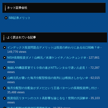
ネット証券会社
SBI証券メリット
↓よく読まれている記事
インデックス投資問題点デメリットは投資の終わりにある出口戦略？＠
-
149,776 views
NISA長期投資ダメ！山崎元／水瀬ケンイチ／カンチュンド＠
- 127,861
views
無線LAN機器変更で１０倍の速さNTTレンタルで遅い人必見！
- 72,287
views
山崎元氏が書いた毎月分配型投信の批判には稚拙さしかない＠
- 62,015
views
毎月分配型の分配金がダメだという王道パターンの長期投資押し付け
-
35,488 views
投資信託リターンのコスト高影響を論じるな！世間の大誤解＠
- 35,103
views