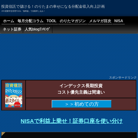
投資信託で儲ける！のりたまの幸せになる分配金収入向上計画
IPO需要申告管理TOOL「無料版」で自動申し込み！
ホーム
毎月分配コラム
TOOL
のりたマガジン
メルマガ目次
NISA
ネット証券
人気blogﾗﾝｷﾝｸﾞ
スポンサードリンク
インデックス長期投資
コスト優先主義は間違い
＞＞初めての方
NISAで利益上乗せ！証券口座を使い分け