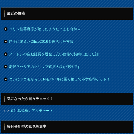
最近の投稿
コリン性蕁麻疹が治ったようだ？まじ奇跡ｗ
勝手に消えたOffice2016を復活した方法
ノートンの自動延長を返金し安い価格で契約し直した話
老眼？セリアのクリップ式拡大鏡が便利です
ついにドコモからOCNモバイルに乗り換えて不労所得ゲット！
気になったら日々チェック！
＞＞
原油為替株レアルチャート
毎月分配型の意見募集中