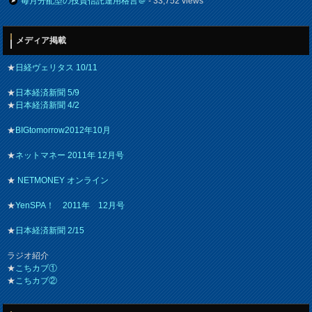
毎月分配型の投資信託運用格言＠
- 33,752 views
メディア掲載
★
日経ヴェリタス 10/11
★
日本経済新聞 5/9
★
日本経済新聞 4/2
★
BIGtomorrow2012年10月
★
ネットマネー 2011年 12月号
★
NETMONEY オンライン
★
YenSPA！ 2011年 12月号
★
日本経済新聞 2/15
ラジオ紹介
★
こちカブ①
★
こちカブ②