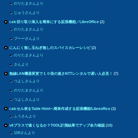
のりたまさんより
じゅうさんより
calc切り取り挿入を簡単にする拡張機能／LibreOffice
(
2
)
のりたまさんより
プーーさんより
にんにく無し玉ねぎ無しのスパイスカレーレシピ
(
2
)
のりたまさんより
さんより
無線LAN機器変更で１０倍の速さNTTレンタルで遅い人必見！
(
7
)
つよしさんより
のりたまさんより
つよしさんより
calcセル表をTable Htmlへ簡単作成する拡張機能/Libreoffice
(
3
)
ふうさんより
v6プラスで速くなるか？TOOL計測結果でアップ余力確認
(
10
)
106さんより