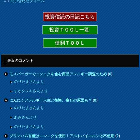
＝＞
問い合わせフォーム
投資信託の日記こちら
投資ＴＯＯＬ一覧
便利ＴＯＯＬ
最近のコメント
モスバーガーでニンニクを含む商品アレルギー調査のため
(
6
)
のりたまさんより
すかタヌキさんより
にんにくアレルギー人生と後悔。痩せの原因も？
(
8
)
のりたまさんより
あみさんより
のりたまさんより
プリマハム香薫はニンニクを使用！アルトバイエルンは不使用
(
2
)