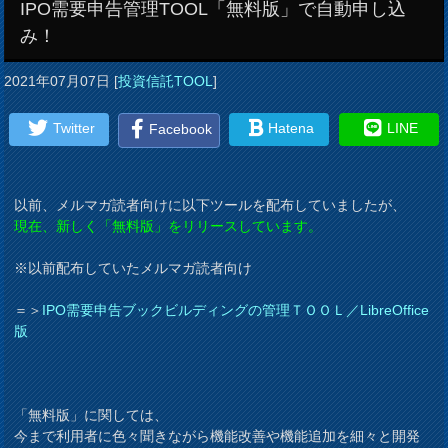
IPO需要申告管理TOOL「無料版」で自動申し込
み！
2021年07月07日
[
投資信託TOOL
]
Twitter
Hatena
LINE
Facebook
以前、メルマガ読者向けに以下ツールを配布していましたが、
現在、新しく「無料版」をリリースしています。
※以前配布していたメルマガ読者向け
＝＞
IPO需要申告ブックビルディングの管理ＴＯＯＬ／LibreOffice
版
「無料版」に関しては、
今まで利用者に色々聞きながら機能改善や機能追加を細々と開発