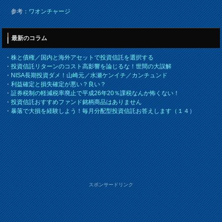
参考：
ワオンチャージ
最新のコラム
・
株と債権／国内と海外アセットで投資信託を選択する
・
投資信託リターンのコスト高影響を論じるな！世間の大誤解
・
NISA長期投資ダメ！山崎元／水瀬ケンイチ／カンチュンド
・
利益確定と損失確定が悪い？良い？
・
証券税制の軽減税率廃止で平成26年20％課税なんか怖くない！
・
投資信託おすすめファンド銘柄商品はありません
・
暴落で大損を経験しよう！毎月分配型投資信託お答えします（１４）
スポンサードリンク