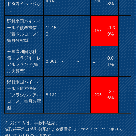
5,708
-
-
108
ドB(為替ヘッジな
3%
し)
野村米国ハイ・イ
ールド債券投信
11,15
-1.3
-
-
-157
（豪ドルコース）
0
9%
毎月分配型
米国高利回り社
債・ブラジル・レ
0.0
8,361
-
-
1
アルファンド(毎
1%
月決算型)
野村米国ハイ・イ
ールド債券投信
-2.4
（ブラジルレアル
8,132
-
-
-205
6%
コース）毎月分配
型
※取得平均は、手数料込み。
※取得平均は特別分配による返還分は、マイナスしていません。
当初購入価格のままです。