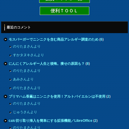
便利ＴＯＯＬ
最近のコメント
モスバーガーでニンニクを含む商品アレルギー調査のため
(
6
)
のりたまさんより
すかタヌキさんより
にんにくアレルギー人生と後悔。痩せの原因も？
(
8
)
のりたまさんより
あみさんより
のりたまさんより
プリマハム香薫はニンニクを使用！アルトバイエルンは不使用
(
2
)
のりたまさんより
じゅうさんより
calc切り取り挿入を簡単にする拡張機能／LibreOffice
(
2
)
のりたまさんより