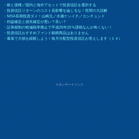
・
株と債権／国内と海外アセットで投資信託を選択する
・
投資信託リターンのコスト高影響を論じるな！世間の大誤解
・
NISA長期投資ダメ！山崎元／水瀬ケンイチ／カンチュンド
・
利益確定と損失確定が悪い？良い？
・
証券税制の軽減税率廃止で平成26年20％課税なんか怖くない！
・
投資信託おすすめファンド銘柄商品はありません
・
暴落で大損を経験しよう！毎月分配型投資信託お答えします（１４）
スポンサードリンク