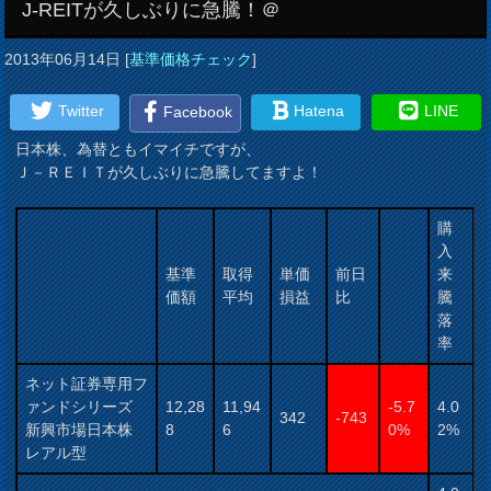
J-REITが久しぶりに急騰！＠
2013年06月14日
[
基準価格チェック
]
Twitter
Hatena
LINE
Facebook
日本株、為替ともイマイチですが、
Ｊ－ＲＥＩＴが久しぶりに急騰してますよ！
購
入
基準
取得
単価
前日
来
価額
平均
損益
比
騰
落
率
ネット証券専用フ
ァンドシリーズ
12,28
11,94
-5.7
4.0
342
-743
新興市場日本株
8
6
0%
2%
レアル型