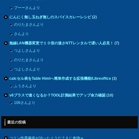
プーーさんより
にんにく無し玉ねぎ無しのスパイスカレーレシピ
(
2
)
のりたまさんより
さんより
無線LAN機器変更で１０倍の速さNTTレンタルで遅い人必見！
(
7
)
つよしさんより
のりたまさんより
つよしさんより
calcセル表をTable Htmlへ簡単作成する拡張機能/Libreoffice
(
3
)
ふうさんより
v6プラスで速くなるか？TOOL計測結果でアップ余力確認
(
10
)
106さんより
最近の投稿
コリン性蕁麻疹が治ったようだ？まじ奇跡ｗ