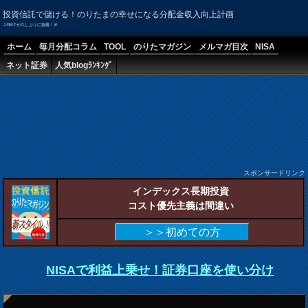
投資信託で儲ける！のりたまの幸せになる分配金収入向上計画
J-REITが久しぶりに急騰！＠
ホーム
毎月分配コラム
TOOL
のりたマガジン
メルマガ目次
NISA
ネット証券
人気blogﾗﾝｷﾝｸﾞ
スポンサードリンク
インデックス長期投資
コスト優先主義は間違い
＞＞初めての方
NISAで利益上乗せ！証券口座を使い分け