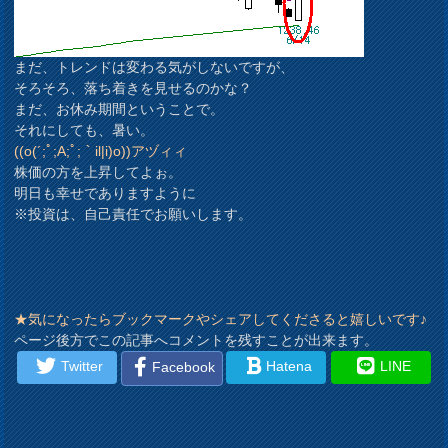
まだ、トレンドは変わる気がしないですが、
そろそろ、落ち着きを見せるのかな？
まだ、お休み期間ということで。
それにしても、暑い。
((o(´;ﾟ;A;ﾟ;｀il|i)o))アヅィィ
株価の方を上昇してよぉ。
明日も幸せでありますように
※投資は、自己責任でお願いします。
★気になったらブックマークやシェアしてくださると嬉しいです♪
ページ後方でこの記事へコメントを残すことが出来ます。
Twitter
Hatena
LINE
Facebook