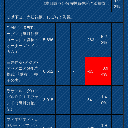
4.0
（本日時点）保有投資信託の総損益→
2%
※以下は、売却銘柄。しばらく監視。
DIAM J－REITオ
ープン（毎月決算
5.2
コース）＜愛称：
5,696
-
-
283
3%
オーナーズ・イン
カム＞
三井住友･アジア･
オセアニア好配当
-0.9
6,662
-
-
-63
株式 『愛称 ： 椰
4%
子の実』
ラサール・グロー
バルＲＥＩＴファ
1.4
3,915
-
-
54
ンド（毎月分配
0%
型）
フィデリティ・U
Sリート・ファン
1.9