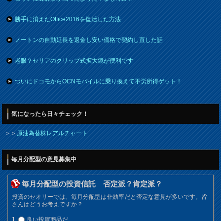
勝手に消えたOffice2016を復活した方法
ノートンの自動延長を返金し安い価格で契約し直した話
老眼？セリアのクリップ式拡大鏡が便利です
ついにドコモからOCNモバイルに乗り換えて不労所得ゲット！
気になったら日々チェック！
＞＞
原油為替株レアルチャート
毎月分配型の意見募集中
毎月分配型の投資信託 否定派？肯定派？
投資のセオリーでは、毎月分配型は非効率だと否定な意見が多いです。皆
さんはどうお考えですか？
良い投資商品だ