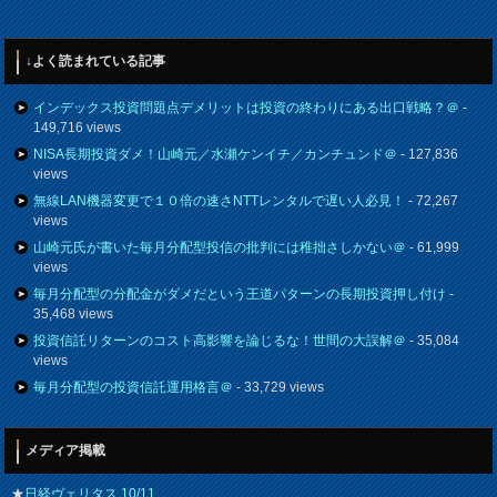
↓よく読まれている記事
インデックス投資問題点デメリットは投資の終わりにある出口戦略？＠
-
149,716 views
NISA長期投資ダメ！山崎元／水瀬ケンイチ／カンチュンド＠
- 127,836
views
無線LAN機器変更で１０倍の速さNTTレンタルで遅い人必見！
- 72,267
views
山崎元氏が書いた毎月分配型投信の批判には稚拙さしかない＠
- 61,999
views
毎月分配型の分配金がダメだという王道パターンの長期投資押し付け
-
35,468 views
投資信託リターンのコスト高影響を論じるな！世間の大誤解＠
- 35,084
views
毎月分配型の投資信託運用格言＠
- 33,729 views
メディア掲載
★
日経ヴェリタス 10/11