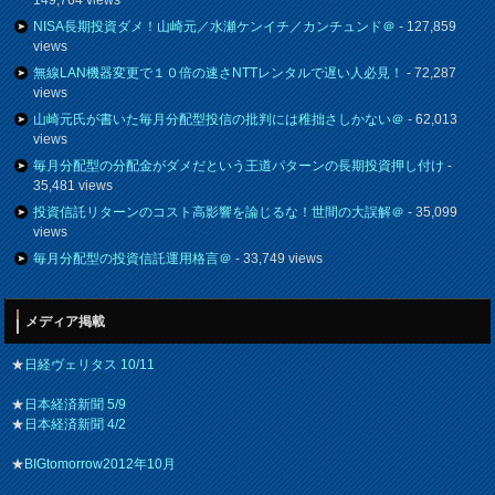
NISA長期投資ダメ！山崎元／水瀬ケンイチ／カンチュンド＠
- 127,859
views
無線LAN機器変更で１０倍の速さNTTレンタルで遅い人必見！
- 72,287
views
山崎元氏が書いた毎月分配型投信の批判には稚拙さしかない＠
- 62,013
views
毎月分配型の分配金がダメだという王道パターンの長期投資押し付け
-
35,481 views
投資信託リターンのコスト高影響を論じるな！世間の大誤解＠
- 35,099
views
毎月分配型の投資信託運用格言＠
- 33,749 views
メディア掲載
★
日経ヴェリタス 10/11
★
日本経済新聞 5/9
★
日本経済新聞 4/2
★
BIGtomorrow2012年10月