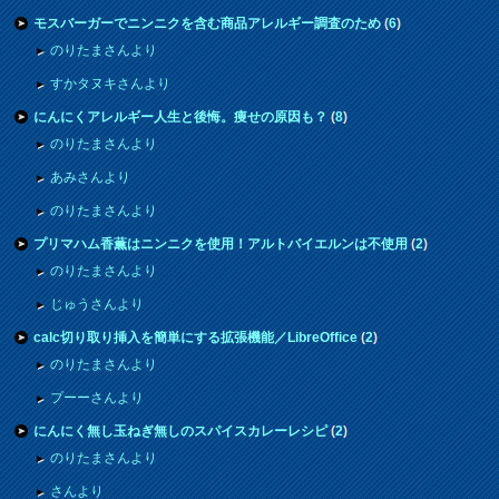
モスバーガーでニンニクを含む商品アレルギー調査のため
(
6
)
のりたまさんより
すかタヌキさんより
にんにくアレルギー人生と後悔。痩せの原因も？
(
8
)
のりたまさんより
あみさんより
のりたまさんより
プリマハム香薫はニンニクを使用！アルトバイエルンは不使用
(
2
)
のりたまさんより
じゅうさんより
calc切り取り挿入を簡単にする拡張機能／LibreOffice
(
2
)
のりたまさんより
プーーさんより
にんにく無し玉ねぎ無しのスパイスカレーレシピ
(
2
)
のりたまさんより
さんより