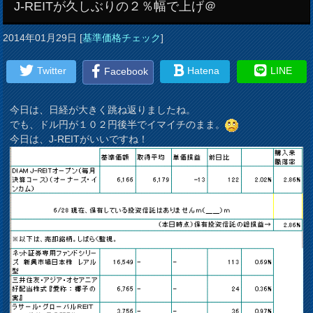
J-REITが久しぶりの２％幅で上げ＠
2014年01月29日
[
基準価格チェック
]
Twitter
Hatena
LINE
Facebook
今日は、日経が大きく跳ね返りましたね。
でも、ドル円が１０２円後半でイマイチのまま。
今日は、J-REITがいいですね！