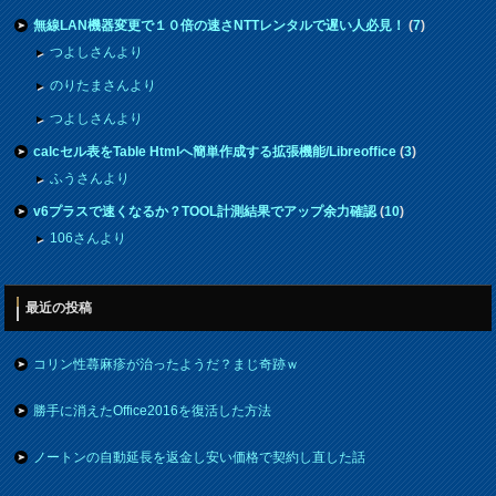
無線LAN機器変更で１０倍の速さNTTレンタルで遅い人必見！
(
7
)
つよしさんより
のりたまさんより
つよしさんより
calcセル表をTable Htmlへ簡単作成する拡張機能/Libreoffice
(
3
)
ふうさんより
v6プラスで速くなるか？TOOL計測結果でアップ余力確認
(
10
)
106さんより
最近の投稿
コリン性蕁麻疹が治ったようだ？まじ奇跡ｗ
勝手に消えたOffice2016を復活した方法
ノートンの自動延長を返金し安い価格で契約し直した話