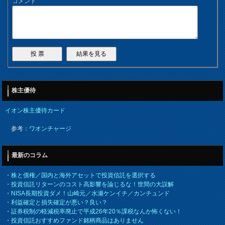
コメント
株主優待
イオン株主優待カード
参考：
ワオンチャージ
最新のコラム
・
株と債権／国内と海外アセットで投資信託を選択する
・
投資信託リターンのコスト高影響を論じるな！世間の大誤解
・
NISA長期投資ダメ！山崎元／水瀬ケンイチ／カンチュンド
・
利益確定と損失確定が悪い？良い？
・
証券税制の軽減税率廃止で平成26年20％課税なんか怖くない！
・
投資信託おすすめファンド銘柄商品はありません