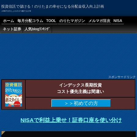
投資信託で儲ける！のりたまの幸せになる分配金収入向上計画
J-REITが久しぶりの２％幅で上げ＠
ホーム
毎月分配コラム
TOOL
のりたマガジン
メルマガ目次
NISA
ネット証券
人気blogﾗﾝｷﾝｸﾞ
スポンサードリンク
インデックス長期投資
コスト優先主義は間違い
＞＞初めての方
NISAで利益上乗せ！証券口座を使い分け