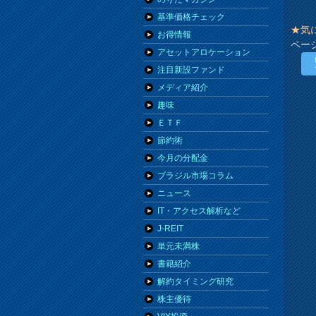
基準価格チェック
★気
お得情報
ペー
アセットアロケーション
注目新設ファンド
メディア紹介
趣味
ＥＴＦ
節約術
今月の分配金
ブラジル市場コラム
ニュース
IT・アクセス解析など
J-REIT
単元未満株
書籍紹介
解約タイミング研究
株主優待