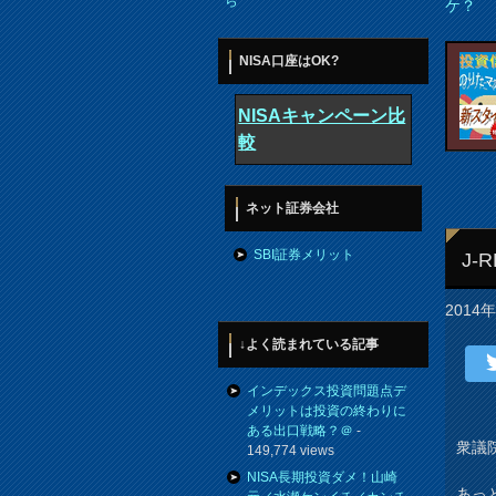
ら
ケ？
NISA口座はOK?
NISAキャンペーン比
較
ネット証券会社
SBI証券メリット
J-
2014
↓よく読まれている記事
インデックス投資問題点デ
メリットは投資の終わりに
ある出口戦略？＠
-
衆議
149,774 views
NISA長期投資ダメ！山崎
あっ