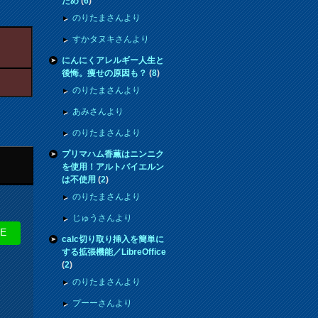
ため
(
6
)
のりたまさんより
すかタヌキさんより
にんにくアレルギー人生と
後悔。痩せの原因も？
(
8
)
のりたまさんより
あみさんより
のりたまさんより
プリマハム香薫はニンニク
を使用！アルトバイエルン
は不使用
(
2
)
のりたまさんより
じゅうさんより
NE
calc切り取り挿入を簡単に
する拡張機能／LibreOffice
(
2
)
のりたまさんより
プーーさんより