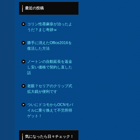
最近の投稿
コリン性蕁麻疹が治ったよ
うだ？まじ奇跡ｗ
勝手に消えたOffice2016を
復活した方法
ノートンの自動延長を返金
し安い価格で契約し直した
話
老眼？セリアのクリップ式
拡大鏡が便利です
ついにドコモからOCNモバ
イルに乗り換えて不労所得
ゲット！
気になったら日々チェック！