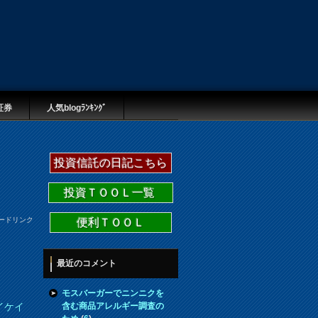
証券
人気blogﾗﾝｷﾝｸﾞ
投資信託の日記こちら
投資ＴＯＯＬ一覧
ードリンク
便利ＴＯＯＬ
最近のコメント
モスバーガーでニンニクを
含む商品アレルギー調査の
イケイ