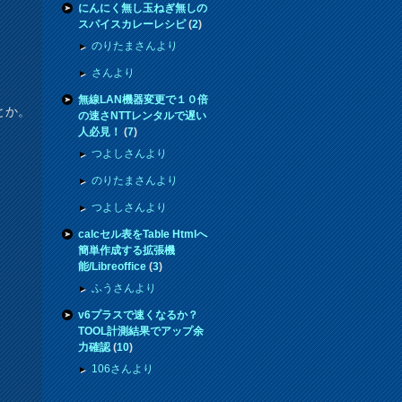
にんにく無し玉ねぎ無しの
スパイスカレーレシピ
(
2
)
のりたまさんより
さんより
無線LAN機器変更で１０倍
とか。
の速さNTTレンタルで遅い
人必見！
(
7
)
つよしさんより
のりたまさんより
つよしさんより
calcセル表をTable Htmlへ
簡単作成する拡張機
能/Libreoffice
(
3
)
ふうさんより
v6プラスで速くなるか？
TOOL計測結果でアップ余
力確認
(
10
)
106さんより