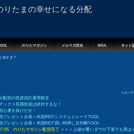
のりたまの幸せになる分配
OOL
のりたマガジン
メルマガ目次
NISA
ネット
っと強すぎ？
スポンサ
分配型の投資信託運用格言
デックス長期投資は絶対するな！
初心者を抜けだせ！
員プレゼント企画＞米国REITシステムトレードTOOL
員プレゼント企画＞米国REIT買い時押し目判断TOOL
8 07:05 のりたマガジン配信完了
＝＝＞
上値が重いダウが下落でも実は