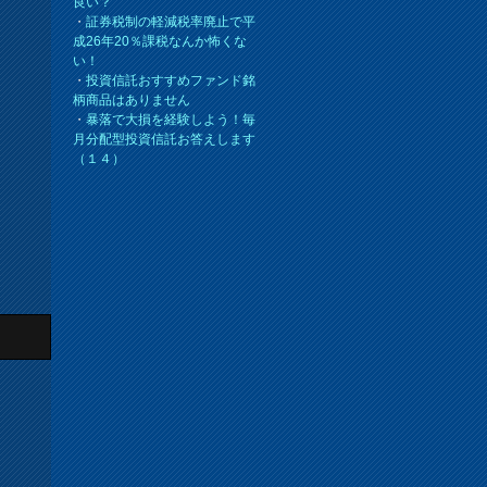
良い？
・
証券税制の軽減税率廃止で平
成26年20％課税なんか怖くな
い！
・
投資信託おすすめファンド銘
柄商品はありません
・
暴落で大損を経験しよう！毎
月分配型投資信託お答えします
（１４）