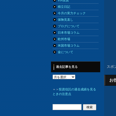
VIX投資
積立日記
今月の実力チェック
保険見直し
ブログについて
日本市場コラム
欧州市場
米国市場コラム
金について
スポ
過去記事を見る
お
＝＞
投資信託の過去成績を見る
ときの注意点