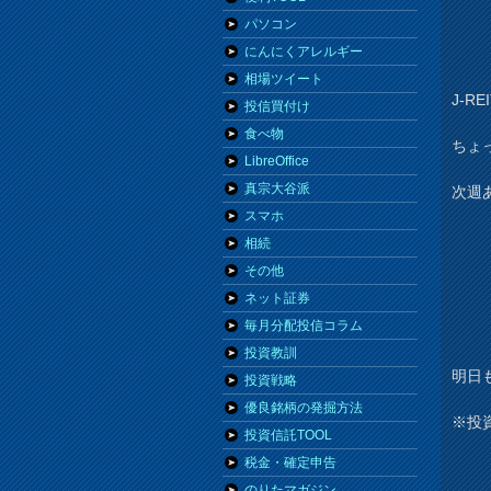
パソコン
にんにくアレルギー
相場ツイート
J-R
投信買付け
食べ物
ちょ
LibreOffice
真宗大谷派
次週
スマホ
相続
その他
ネット証券
毎月分配投信コラム
投資教訓
明日
投資戦略
優良銘柄の発掘方法
※投
投資信託TOOL
税金・確定申告
のりたマガジン