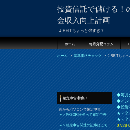
投資信託で儲ける！
金収入向上計画
J-REITちょっと強すぎ？
ホーム
毎月分配コラム
T
ホーム
基準価格チェック
J-REITちょ
◆毎月
確定申告 特集！
◆イン
◆投資
家からパソコンで確定申告
★＜全
＝＞PASORIを使って確定申告
★＜全
＝＞確定申告関連の記事はこち
07/2