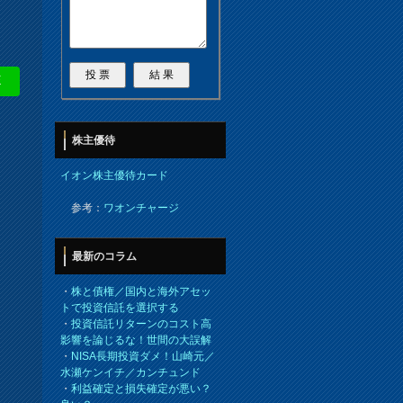
E
株主優待
イオン株主優待カード
参考：
ワオンチャージ
最新のコラム
・
株と債権／国内と海外アセッ
トで投資信託を選択する
・
投資信託リターンのコスト高
影響を論じるな！世間の大誤解
・
NISA長期投資ダメ！山崎元／
水瀬ケンイチ／カンチュンド
・
利益確定と損失確定が悪い？