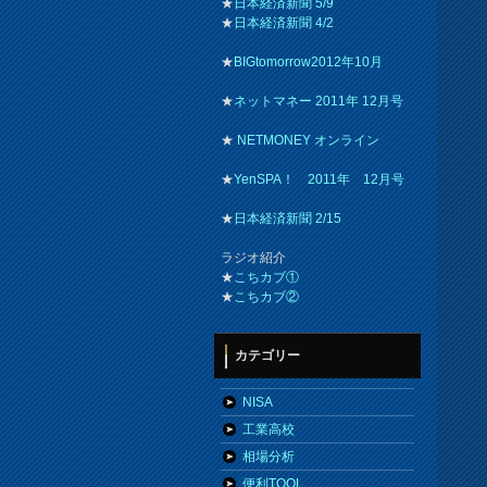
★
日本経済新聞 5/9
★
日本経済新聞 4/2
★
BIGtomorrow2012年10月
★
ネットマネー 2011年 12月号
★
NETMONEY オンライン
★
YenSPA！ 2011年 12月号
★
日本経済新聞 2/15
ラジオ紹介
★
こちカブ①
★
こちカブ②
カテゴリー
NISA
工業高校
相場分析
便利TOOL