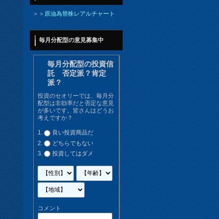
＞＞
原油為替株レアルチャート
毎月分配型の意見募集中
毎月分配型の投資信
託 否定派？肯定
派？
投資のセオリーでは、毎月分
配型は非効率だと否定な意見
が多いです。皆さんはどうお
考えですか？
良い投資商品だ
どちらでもない
投資してはダメ
コメント