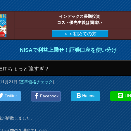
インデックス長期投資
コスト優先主義は間違い
＞＞初めての方
NISAで利益上乗せ！証券口座を使い分け
REITちょっと強すぎ？
年11月21日
[
基準価格チェック
]
Twitter
Hatena
LI
Facebook
院が解散しました。
という間の２週間でしたね。