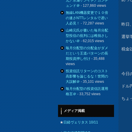
元／水瀬ケンイチ／カンチ
ュンド＠
- 127,860 views
無線LAN機器変更で１０倍
の速さNTTレンタルで遅い
人必見！
- 72,287 views
昨日
山崎元氏が書いた毎月分配
型投信の批判には稚拙さし
選挙
かない＠
- 62,015 views
毎月分配型の分配金がダメ
税金
だという王道パターンの長
期投資押し付け
- 35,488
views
投資信託リターンのコスト
今日
高影響を論じるな！世間の
大誤解＠
- 35,101 views
ドル円
毎月分配型の投資信託運用
格言＠
- 33,752 views
ちょ
メディア掲載
★
日経ヴェリタス 10/11