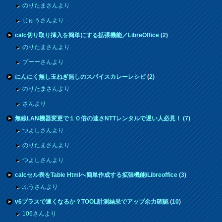
のりたまさんより
じゅうさんより
calc切り取り挿入を簡単にする拡張機能／LibreOffice
(
2
)
のりたまさんより
プーーさんより
にんにく無し玉ねぎ無しのスパイスカレーレシピ
(
2
)
のりたまさんより
さんより
無線LAN機器変更で１０倍の速さNTTレンタルで遅い人必見！
(
7
)
つよしさんより
のりたまさんより
つよしさんより
calcセル表をTable Htmlへ簡単作成する拡張機能/Libreoffice
(
3
)
ふうさんより
v6プラスで速くなるか？TOOL計測結果でアップ余力確認
(
10
)
106さんより