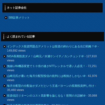
ネット証券会社
SBI証券メリット
↓よく読まれている記事
インデックス投資問題点デメリットは投資の終わりにある出口戦略？＠
-
149,692 views
NISA長期投資ダメ！山崎元／水瀬ケンイチ／カンチュンド＠
- 127,810
views
無線LAN機器変更で１０倍の速さNTTレンタルで遅い人必見！
- 72,251
views
山崎元氏が書いた毎月分配型投信の批判には稚拙さしかない＠
- 61,976
views
毎月分配型の分配金がダメだという王道パターンの長期投資押し付け
-
35,460 views
投資信託リターンのコスト高影響を論じるな！世間の大誤解＠
- 35,068
views