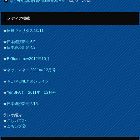
毎月分配型の投資信託運用格言＠
- 33,724 views
メディア掲載
★
日経ヴェリタス 10/11
★
日本経済新聞 5/9
★
日本経済新聞 4/2
★
BIGtomorrow2012年10月
★
ネットマネー 2011年 12月号
★
NETMONEY オンライン
★
YenSPA！ 2011年 12月号
★
日本経済新聞 2/15
ラジオ紹介
★
こちカブ①
★
こちカブ②