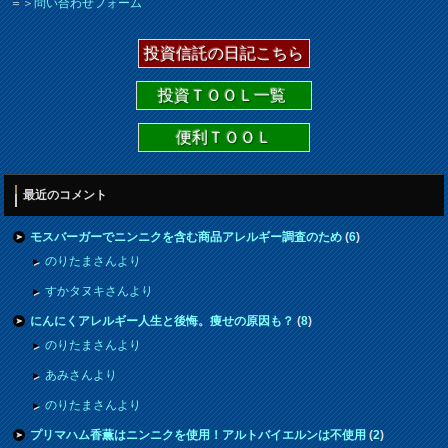
＝＞
問い合わせフォーム
投資信託の日記こちら
投資ＴＯＯＬ一覧
便利ＴＯＯＬ
最近のコメント
モスバーガーでニンニクを含む商品アレルギー調査のため
(
6
)
のりたまさんより
すかタヌキさんより
にんにくアレルギー人生と後悔。痩せの原因も？
(
8
)
のりたまさんより
あみさんより
のりたまさんより
プリマハム香薫はニンニクを使用！アルトバイエルンは不使用
(
2
)