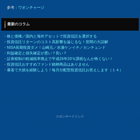
参考：
ワオンチャージ
最新のコラム
・
株と債権／国内と海外アセットで投資信託を選択する
・
投資信託リターンのコスト高影響を論じるな！世間の大誤解
・
NISA長期投資ダメ！山崎元／水瀬ケンイチ／カンチュンド
・
利益確定と損失確定が悪い？良い？
・
証券税制の軽減税率廃止で平成26年20％課税なんか怖くない！
・
投資信託おすすめファンド銘柄商品はありません
・
暴落で大損を経験しよう！毎月分配型投資信託お答えします（１４）
スポンサードリンク