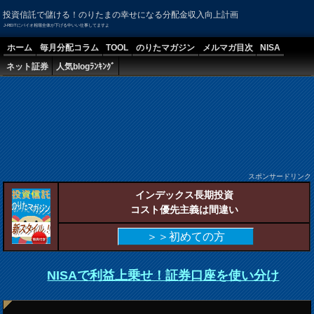
投資信託で儲ける！のりたまの幸せになる分配金収入向上計画
J-REITにバイオ相場全体が下げる中いい仕事してますよ
ホーム
毎月分配コラム
TOOL
のりたマガジン
メルマガ目次
NISA
ネット証券
人気blogﾗﾝｷﾝｸﾞ
スポンサードリンク
インデックス長期投資
コスト優先主義は間違い
＞＞初めての方
NISAで利益上乗せ！証券口座を使い分け