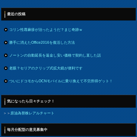
最近の投稿
コリン性蕁麻疹が治ったようだ？まじ奇跡ｗ
勝手に消えたOffice2016を復活した方法
ノートンの自動延長を返金し安い価格で契約し直した話
老眼？セリアのクリップ式拡大鏡が便利です
ついにドコモからOCNモバイルに乗り換えて不労所得ゲット！
気になったら日々チェック！
＞＞
原油為替株レアルチャート
毎月分配型の意見募集中