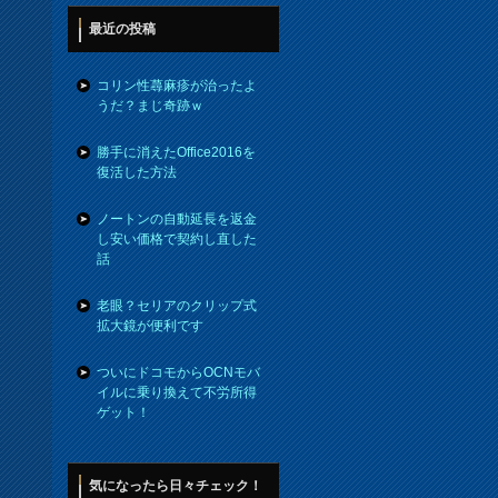
最近の投稿
コリン性蕁麻疹が治ったよ
うだ？まじ奇跡ｗ
勝手に消えたOffice2016を
復活した方法
ノートンの自動延長を返金
し安い価格で契約し直した
話
老眼？セリアのクリップ式
拡大鏡が便利です
ついにドコモからOCNモバ
イルに乗り換えて不労所得
ゲット！
気になったら日々チェック！