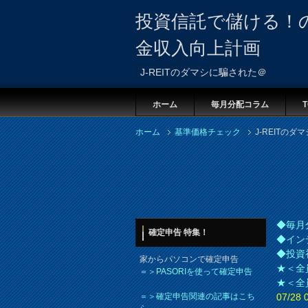
投資信託で儲ける！
金収入向上計画
J-REITのダマシに騙された＠
ホーム
毎月分配コラム
T
ホーム
基準価格チェック
J-REITの
◆毎月
確定申告 特集！
◆イン
◆投資
家からパソコンで確定申告
★＜全
＝＞PASORIを使って確定申告
★＜全
＝＞確定申告関連の記事はこち
07/2