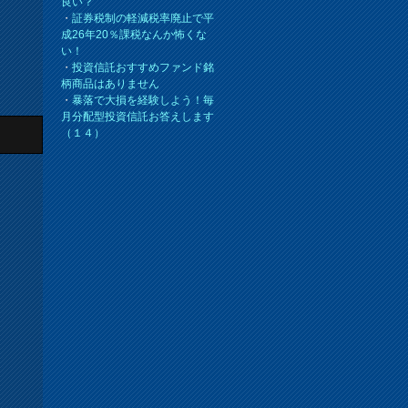
良い？
・
証券税制の軽減税率廃止で平
成26年20％課税なんか怖くな
い！
・
投資信託おすすめファンド銘
柄商品はありません
・
暴落で大損を経験しよう！毎
月分配型投資信託お答えします
（１４）