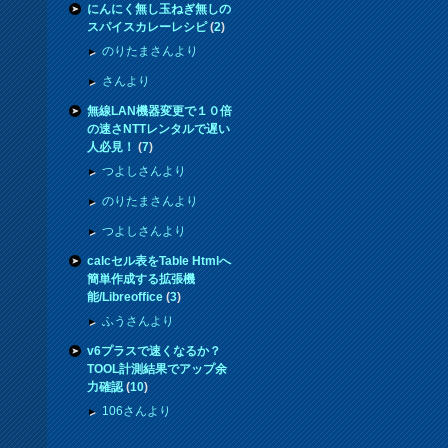
にんにく無し玉ねぎ無しの
スパイスカレーレシピ
(
2
)
のりたまさんより
さんより
無線LAN機器変更で１０倍
の速さNTTレンタルで遅い
人必見！
(
7
)
つよしさんより
のりたまさんより
つよしさんより
calcセル表をTable Htmlへ
簡単作成する拡張機
能/Libreoffice
(
3
)
ふうさんより
v6プラスで速くなるか？
TOOL計測結果でアップ余
力確認
(
10
)
106さんより