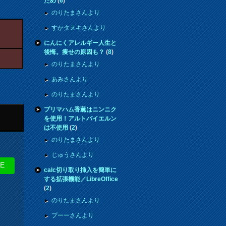
ため
(
6
)
のりたまさんより
すかタヌキさんより
にんにくアレルギー人生と
後悔。痩せの原因も？
(
8
)
のりたまさんより
あみさんより
のりたまさんより
プリマハム香薫はニンニク
を使用！アルトバイエルン
は不使用
(
2
)
のりたまさんより
じゅうさんより
NE
calc切り取り挿入を簡単に
する拡張機能／LibreOffice
(
2
)
のりたまさんより
プーーさんより