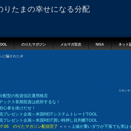
のりたまの幸せになる分配
OOL
のりたマガジン
メルマガ目次
NISA
ネット
ダマシに騙された＠
スポンサ
分配型の投資信託運用格言
デックス長期投資は絶対するな！
初心者を抜けだせ！
員プレゼント企画＞米国REITシステムトレードTOOL
員プレゼント企画＞米国REIT買い時押し目判断TOOL
8 07:05 のりたマガジン配信完了
＝＝＞
上値が重いダウが下落でも実は