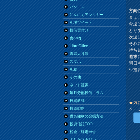
パソコン
方向
にんにくアレルギー
まぁ
相場ツイート
今週
とり
投信買付け
次週
食べ物
それ
LibreOffice
持ち
真宗大谷派
週末
スマホ
明日
※投
相続
その他
ネット証券
毎月分配投信コラム
投資教訓
★気
投資戦略
ペー
優良銘柄の発掘方法
投資信託TOOL
税金・確定申告
のりたマガジン