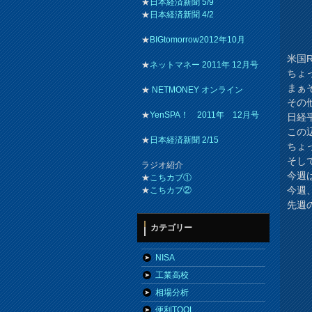
★
日本経済新聞 5/9
★
日本経済新聞 4/2
★
BIGtomorrow2012年10月
米国
★
ネットマネー 2011年 12月号
ちょ
まぁ
★
NETMONEY オンライン
その
★
YenSPA！ 2011年 12月号
日経
この
★
日本経済新聞 2/15
ちょ
そして
ラジオ紹介
今週
★
こちカブ①
今週
★
こちカブ②
先週
カテゴリー
NISA
工業高校
相場分析
便利TOOL