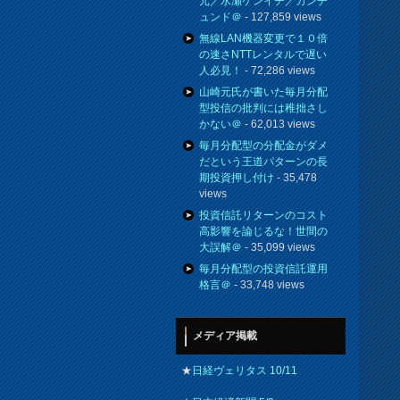
元／水瀬ケンイチ／カンチ
ュンド＠
- 127,859 views
無線LAN機器変更で１０倍
の速さNTTレンタルで遅い
人必見！
- 72,286 views
山崎元氏が書いた毎月分配
型投信の批判には稚拙さし
かない＠
- 62,013 views
毎月分配型の分配金がダメ
だという王道パターンの長
期投資押し付け
- 35,478
views
投資信託リターンのコスト
高影響を論じるな！世間の
大誤解＠
- 35,099 views
毎月分配型の投資信託運用
格言＠
- 33,748 views
メディア掲載
★
日経ヴェリタス 10/11