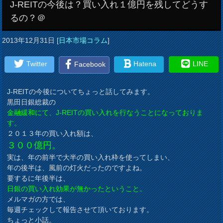
J-REITの今後は？買い入れ１億円を残してどうす
るの？＠
2013年12月31日
[
日本市場コラム
]
Twitter
Hatena
LINE
Facebook
J-REITの今後についてちょっと話してみます。
黒田日銀総裁の
金融緩和にて、J-REITの買い入れを行なうことになっておりま
す。
２０１３年の買い入れ額は、
３００億円。
実は、年の前半で大半の買い入れ枠を使ってしまい、
年の後半は、風前の灯火だったのですよね。
要するに年後半は、
日銀の買い入れ効果が無かったということ。
メルマガの方では、
毎週チェックして報告させて頂いております。
ちょっと小話。