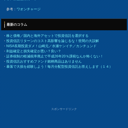
参考：
ワオンチャージ
最新のコラム
・
株と債権／国内と海外アセットで投資信託を選択する
・
投資信託リターンのコスト高影響を論じるな！世間の大誤解
・
NISA長期投資ダメ！山崎元／水瀬ケンイチ／カンチュンド
・
利益確定と損失確定が悪い？良い？
・
証券税制の軽減税率廃止で平成26年20％課税なんか怖くない！
・
投資信託おすすめファンド銘柄商品はありません
・
暴落で大損を経験しよう！毎月分配型投資信託お答えします（１４）
スポンサードリンク