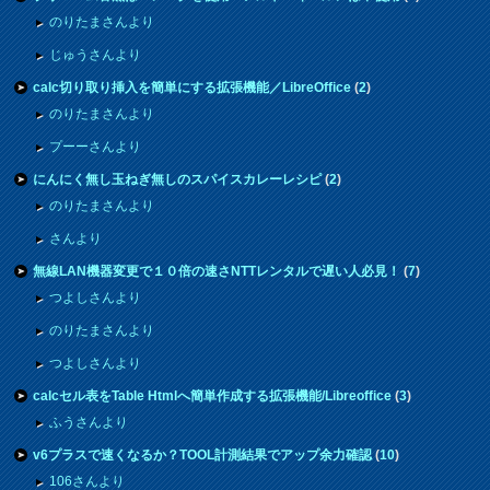
のりたまさんより
じゅうさんより
calc切り取り挿入を簡単にする拡張機能／LibreOffice
(
2
)
のりたまさんより
プーーさんより
にんにく無し玉ねぎ無しのスパイスカレーレシピ
(
2
)
のりたまさんより
さんより
無線LAN機器変更で１０倍の速さNTTレンタルで遅い人必見！
(
7
)
つよしさんより
のりたまさんより
つよしさんより
calcセル表をTable Htmlへ簡単作成する拡張機能/Libreoffice
(
3
)
ふうさんより
v6プラスで速くなるか？TOOL計測結果でアップ余力確認
(
10
)
106さんより