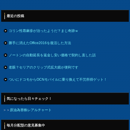
最近の投稿
コリン性蕁麻疹が治ったようだ？まじ奇跡ｗ
勝手に消えたOffice2016を復活した方法
ノートンの自動延長を返金し安い価格で契約し直した話
老眼？セリアのクリップ式拡大鏡が便利です
ついにドコモからOCNモバイルに乗り換えて不労所得ゲット！
気になったら日々チェック！
＞＞
原油為替株レアルチャート
毎月分配型の意見募集中