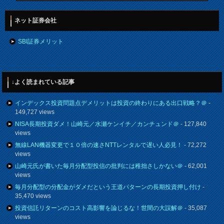
ネット証券会社
SBI証券メリット
↓よく読まれている記事
インデックス投資問題点デメリットは投資の終わりにある出口戦略？＠
-
149,727 views
NISA長期投資ダメ！山崎元／水瀬ケンイチ／カンチュンド＠
- 127,840
views
無線LAN機器変更で１０倍の速さNTTレンタルで遅い人必見！
- 72,272
views
山崎元氏が書いた毎月分配型投信の批判には稚拙さしかない＠
- 62,001
views
毎月分配型の分配金がダメだという王道パターンの長期投資押し付け
-
35,470 views
投資信託リターンのコスト高影響を論じるな！世間の大誤解＠
- 35,087
views