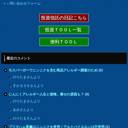
＝＞
問い合わせフォーム
投資信託の日記こちら
投資ＴＯＯＬ一覧
便利ＴＯＯＬ
最近のコメント
モスバーガーでニンニクを含む商品アレルギー調査のため
(
6
)
のりたまさんより
すかタヌキさんより
にんにくアレルギー人生と後悔。痩せの原因も？
(
8
)
のりたまさんより
あみさんより
のりたまさんより
プリマハム香薫はニンニクを使用！アルトバイエルンは不使用
(
2
)