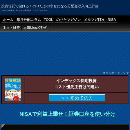
投資信託で儲ける！のりたまの幸せになる分配金収入向上計画
J-REITの今後は？買い入れ１億円を残してどうするの？＠
ホーム
毎月分配コラム
TOOL
のりたマガジン
メルマガ目次
NISA
ネット証券
人気blogﾗﾝｷﾝｸﾞ
スポンサードリンク
インデックス長期投資
コスト優先主義は間違い
＞＞初めての方
NISAで利益上乗せ！証券口座を使い分け