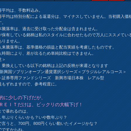
得平均は、手数料込み。
得平均は特別分配による返還分は、マイナスしていません。当初購入価
す。
本騰落率は、過去に受け取った分配金は含まれません。
が保有している銘柄は私のスタイルに合わせたもので万人にススメてい
ありません。
入来騰落率は、基準価格の損益と配当実績を考慮したものです。
時期により、差が出るため単純比較はできません。
意＞
、乗換えしている以下の銘柄は上記の反映が来週となります
AM新興国ソブリンオープン通貨選択シリーズ＜ブラジルレアルコース＞
ト証券専用ファンドシリーズ 新興市場日本株 レアル型
益もずれますので、参考程度に。
的に少しの下げだが、
ＲＥＩＴだけは、ビックリの大幅下げ！
まで暴れるのは、
１年ぶりくらいかも？いや数年ぶり？
で言うと、700円、800円くらい動いたイメージかな？
でですからね。