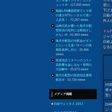
元／水瀬ケンイチ／カンチ
逆に
ュンド＠
- 127,835 views
下げ
無線LAN機器変更で１０倍
日銀
の速さNTTレンタルで遅い
人必見！
- 72,267 views
外人
山崎元氏が書いた毎月分配
型投信の批判には稚拙さし
ドル
かない＠
- 61,983 views
ジャ
毎月分配型の分配金がダメ
日経
だという王道パターンの長
なる
期投資押し付け
- 35,466
views
投資信託リターンのコスト
高影響を論じるな！世間の
大誤解＠
- 35,073 views
毎月分配型の投資信託運用
格言＠
- 33,729 views
HS
券
メディア掲載
型
★
日経ヴェリタス 10/11
DI
ン