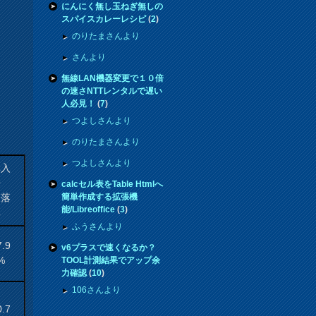
にんにく無し玉ねぎ無しの
スパイスカレーレシピ
(
2
)
のりたまさんより
さんより
無線LAN機器変更で１０倍
の速さNTTレンタルで遅い
人必見！
(
7
)
つよしさんより
のりたまさんより
つよしさんより
購入
来
calcセル表をTable Htmlへ
騰落
簡単作成する拡張機
能/Libreoffice
(
3
)
率
ふうさんより
7.9
v6プラスで速くなるか？
%
TOOL計測結果でアップ余
力確認
(
10
)
106さんより
0.7