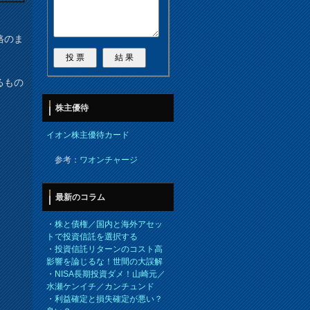
格のま
るもの
株主優待
イオン株主優待カード
参考：
ワオンチャージ
最新のコラム
・
株と債権／国内と海外アセッ
トで投資信託を選択する
・
投資信託リターンのコスト高
影響を論じるな！世間の大誤解
・
NISA長期投資ダメ！山崎元／
水瀬ケンイチ／カンチュンド
・
利益確定と損失確定が悪い？