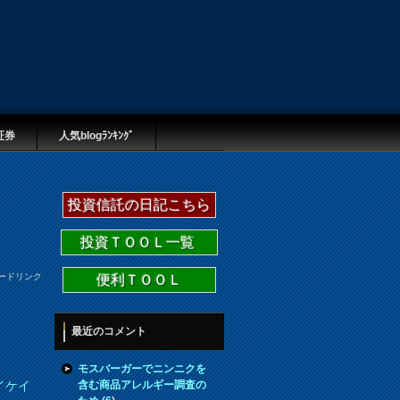
証券
人気blogﾗﾝｷﾝｸﾞ
投資信託の日記こちら
投資ＴＯＯＬ一覧
ードリンク
便利ＴＯＯＬ
最近のコメント
モスバーガーでニンニクを
含む商品アレルギー調査の
イケイ