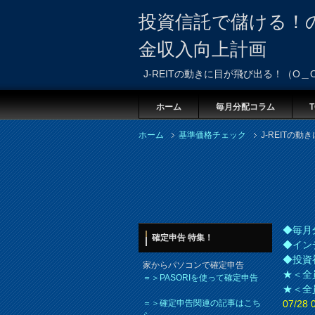
投資信託で儲ける！
金収入向上計画
J-REITの動きに目が飛び出る！（O＿
ホーム
毎月分配コラム
T
ホーム
基準価格チェック
J-REITの
◆毎月
確定申告 特集！
◆イン
◆投資
家からパソコンで確定申告
★＜全
＝＞PASORIを使って確定申告
★＜全
＝＞確定申告関連の記事はこち
07/2