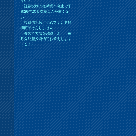
良い？
・
証券税制の軽減税率廃止で平
成26年20％課税なんか怖くな
い！
・
投資信託おすすめファンド銘
柄商品はありません
・
暴落で大損を経験しよう！毎
月分配型投資信託お答えします
（１４）