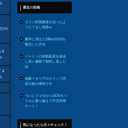
%
最近の投稿
コリン性蕁麻疹が治ったよ
うだ？まじ奇跡ｗ
.01%
勝手に消えたOffice2016を
復活した方法
6.6
ノートンの自動延長を返金
%
し安い価格で契約し直した
話
7.4
%
老眼？セリアのクリップ式
拡大鏡が便利です
ついにドコモからOCNモバ
イルに乗り換えて不労所得
ゲット！
気になったら日々チェック！