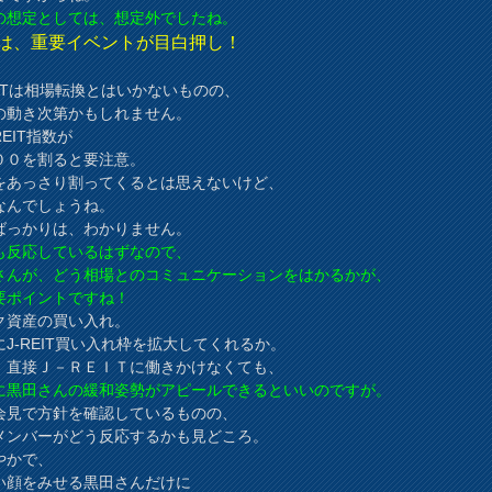
の想定としては、想定外でしたね。
は、重要イベントが目白押し！
、
REITは相場転換とはいかないものの、
の動き次第かもしれません。
EIT指数が
００を割ると要注意。
をあっさり割ってくるとは思えないけど、
なんでしょうね。
ばっかりは、わかりません。
も反応しているはずなので、
さんが、どう相場とのコミュニケーションをはかるかが、
要ポイントですね！
ク資産の買い入れ。
にJ-REIT買い入れ枠を拡大してくれるか。
、直接Ｊ－ＲＥＩＴに働きかけなくても、
に黒田さんの緩和姿勢がアピールできるといいのですが。
会見で方針を確認しているものの、
メンバーがどう反応するかも見どころ。
やかで、
い顔をみせる黒田さんだけに