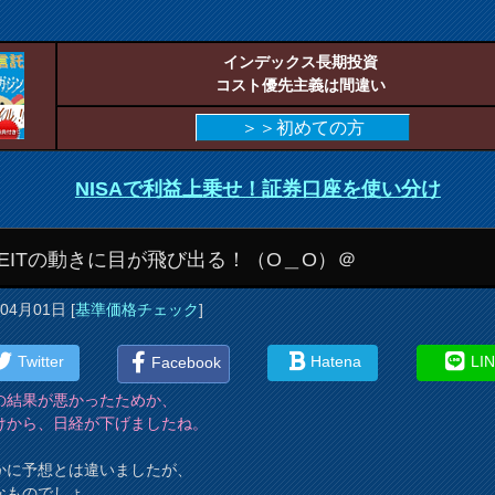
インデックス長期投資
コスト優先主義は間違い
＞＞初めての方
NISAで利益上乗せ！証券口座を使い分け
-REITの動きに目が飛び出る！（O＿O）＠
年04月01日
[
基準価格チェック
]
Twitter
Hatena
LI
Facebook
の結果が悪かったためか、
けから、日経が下げましたね。
かに予想とは違いましたが、
なものでしょ。