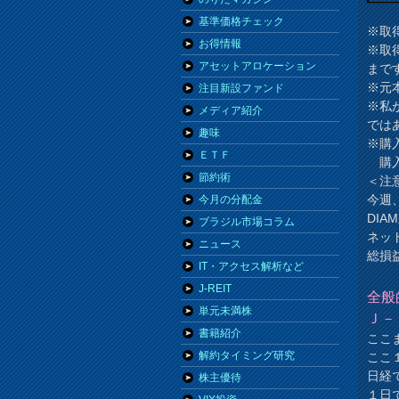
基準価格チェック
※取
お得情報
※取
アセットアロケーション
まで
※元
注目新設ファンド
※私
メディア紹介
では
趣味
※購
ＥＴＦ
購入
節約術
＜注
今週
今月の分配金
DI
ブラジル市場コラム
ネッ
ニュース
総損
IT・アクセス解析など
J-REIT
全般
単元未満株
Ｊ－
書籍紹介
ここ
解約タイミング研究
ここ
日経
株主優待
１日