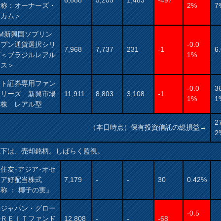
愛称：オーナーズ・
2%
7
ンカム＞
AM新興国ソブリン
ープン通貨選択シリ
-0.0
7,968
7,737
231
-1
6
ズ＜ブラジルレアル
1%
ース＞
ット証券専用ファン
-0.0
3
シリーズ 新興市場
11,911
8,803
3,108
-1
1%
1
本株 レアル型
2
（本日時点）保有投資信託の総損益→
2
以下は、売却銘柄。しばらく監視。
住友･アジア･オセ
ニア好配当株式
7,179
-
-
30
0.42%
称 ： 椰子の実』
保ジャパン・グロー
-0.5
ルＲＥＩＴファンド
12,808
-
-
-68