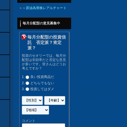
＞＞
原油為替株レアルチャート
毎月分配型の意見募集中
毎月分配型の投資信
託 否定派？肯定
派？
投資のセオリーでは、毎月分
配型は非効率だと否定な意見
が多いです。皆さんはどうお
考えですか？
良い投資商品だ
どちらでもない
投資してはダメ
コメント