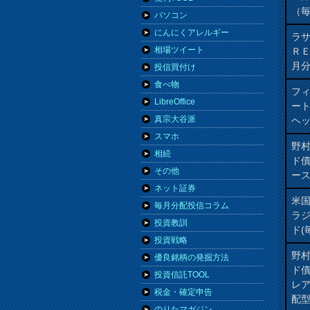
（
パソコン
にんにくアレルギー
ラ
相場ツイート
Ｒ
月
投信買付け
食べ物
フィ
LibreOffice
ート
真宗大谷派
ヘッ
スマホ
野
相続
ド
その他
ー
ネット証券
米
毎月分配投信コラム
ラ
投資教訓
ド(
投資戦略
野
優良銘柄の発掘方法
ド
投資信託TOOL
レ
税金・確定申告
配
のりたマガジン