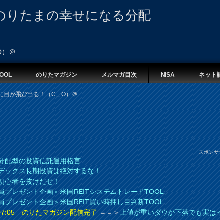
のりたまの幸せになる分配
O）＠
OOL
のりたマガジン
メルマガ目次
NISA
ネット
動きに目が飛び出る！（O＿O）＠
スポンサ
分配型の投資信託運用格言
デックス長期投資は絶対するな！
初心者を抜けだせ！
員プレゼント企画＞米国REITシステムトレードTOOL
員プレゼント企画＞米国REIT買い時押し目判断TOOL
8 07:05 のりたマガジン配信完了
＝＝＞
上値が重いダウが下落でも実は