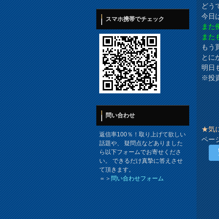
どう
今日
スマホ携帯でチェック
また
また
もう
とに
明日
※投
問い合わせ
★気
返信率100％！取り上げて欲しい
ペー
話題や、 疑問点などありました
ら以下フォームでお寄せくださ
い。 できるだけ真摯に答えさせ
て頂きます。
＝＞
問い合わせフォーム