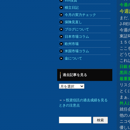
VIX投資
今週
積立日記
今週
今月の実力チェック
まだ
保険見直し
J-
ブログについて
今週
東証R
日本市場コラム
１５
欧州市場
ここ
米国市場コラム
どう
金について
これ
日銀
黒田
過去記事を見る
最重
リス
とく
まぁ
＝＞
投資信託の過去成績を見る
外人
ときの注意点
就任
他の
ニコ
優し