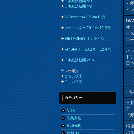
★
日本経済新聞 5/9
＜
★
日本経済新聞 4/2
イ
★
BIGtomorrow2012年10月
DI
オ
★
ネットマネー 2011年 12月号
ー
★
NETMONEY オンライン
コ
★
YenSPA！ 2011年 12月号
ネ
ド
★
日本経済新聞 2/15
日
ラジオ紹介
★
こちカブ①
★
こちカブ②
※
カテゴリー
三井
ア
NISA
『愛
工業高校
相場分析
損
バ
便利TOOL