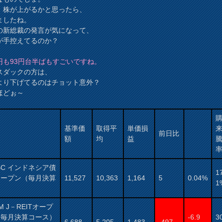
、株が上がるかと思ったら、
ましたね。
の新総裁の発言が気になって、
が手控えてるのか？
円も93円台半ばもすごいですね。
スダックの方は、
より下げてるのはチョット意外？
ほどぉ～
基準価
取得平
単価損
前日比
額
均
益
BC インドネシア債
1
オープン（毎月決算
11,527
10,363
1,164
5
0.04%
1
）
AM J－REITオープ
（毎月決算コース）
-6.9
3
6,688
5,205
1,483
-497