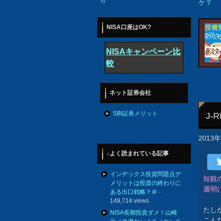
ら
ケ？
NISA口座はOK?
NISAキャンペーン比
較
ネット証券会社
SBI証券メリット
J
2013
↓よく読まれている記事
インデックス投資問題点デ
短観
メリットは投資の終わりに
週明
ある出口戦略？＠
-
149,714 views
たし
NISA長期投資ダメ！山崎
こん