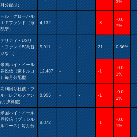
3%
毎月分配型）
サール・グローバル
-0.0
ＥＩＴファンド（毎
4,132
-
-
-3
7%
分配型）
デリティ・USリ
・ファンドB(為替
5,911
-
-
21
0.36%
ジなし)
村米国ハイ・イール
-0.0
債券投信（豪ドルコ
12,487
-
-
-1
1%
ス）毎月分配型
国高利回り社債・ブ
-0.0
ジル・レアルファン
8,955
-
-
-1
1%
毎月決算型)
村米国ハイ・イール
債券投信（ブラジル
-0.0
8,872
-
-
-1
アルコース）毎月分
1%
型