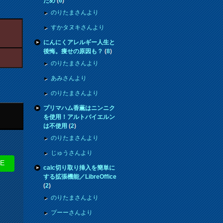
ため
(
6
)
のりたまさんより
すかタヌキさんより
にんにくアレルギー人生と
後悔。痩せの原因も？
(
8
)
のりたまさんより
あみさんより
のりたまさんより
プリマハム香薫はニンニク
を使用！アルトバイエルン
は不使用
(
2
)
のりたまさんより
じゅうさんより
NE
calc切り取り挿入を簡単に
する拡張機能／LibreOffice
(
2
)
のりたまさんより
プーーさんより