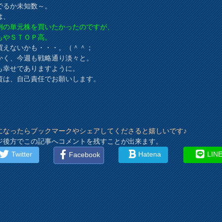
でるか未知数～。
は、
例の単元株を買いたかったのですが、
もやＳＴＯＰ高。
買えないかも・・・。（＾＾；
かく、今週も戦略通り淡々と。
も幸せでありますように。
資は、自己責任でお願いします。
になったらブックマークやシェアしてくださると嬉しいです♪
ジ後方でこの記事へコメントを残すことが出来ます。
Twitter
Hatena
LIN
Facebook