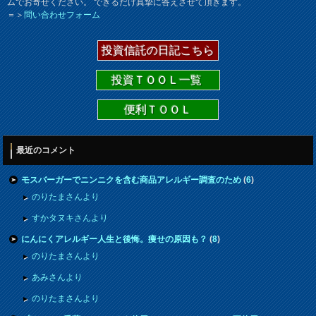
ムでお寄せください。 できるだけ真摯に答えさせて頂きます。
＝＞
問い合わせフォーム
投資信託の日記こちら
投資ＴＯＯＬ一覧
便利ＴＯＯＬ
最近のコメント
モスバーガーでニンニクを含む商品アレルギー調査のため
(
6
)
のりたまさんより
すかタヌキさんより
にんにくアレルギー人生と後悔。痩せの原因も？
(
8
)
のりたまさんより
あみさんより
のりたまさんより