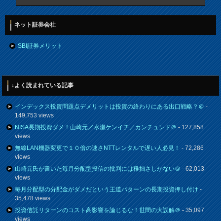
ネット証券会社
SBI証券メリット
↓よく読まれている記事
インデックス投資問題点デメリットは投資の終わりにある出口戦略？＠
-
149,753 views
NISA長期投資ダメ！山崎元／水瀬ケンイチ／カンチュンド＠
- 127,858
views
無線LAN機器変更で１０倍の速さNTTレンタルで遅い人必見！
- 72,286
views
山崎元氏が書いた毎月分配型投信の批判には稚拙さしかない＠
- 62,013
views
毎月分配型の分配金がダメだという王道パターンの長期投資押し付け
-
35,478 views
投資信託リターンのコスト高影響を論じるな！世間の大誤解＠
- 35,097
views