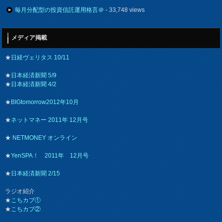
毎月分配型の投資信託運用格言＠
- 33,748 views
メディア掲載
★
日経ヴェリタス 10/11
★
日本経済新聞 5/9
★
日本経済新聞 4/2
★
BIGtomorrow2012年10月
★
ネットマネー 2011年 12月号
★
NETMONEY オンライン
★
YenSPA！ 2011年 12月号
★
日本経済新聞 2/15
ラジオ紹介
★
こちカブ①
★
こちカブ②