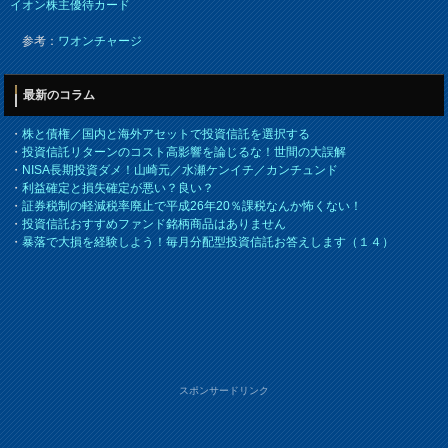
イオン株主優待カード
参考：
ワオンチャージ
最新のコラム
・
株と債権／国内と海外アセットで投資信託を選択する
・
投資信託リターンのコスト高影響を論じるな！世間の大誤解
・
NISA長期投資ダメ！山崎元／水瀬ケンイチ／カンチュンド
・
利益確定と損失確定が悪い？良い？
・
証券税制の軽減税率廃止で平成26年20％課税なんか怖くない！
・
投資信託おすすめファンド銘柄商品はありません
・
暴落で大損を経験しよう！毎月分配型投資信託お答えします（１４）
スポンサードリンク