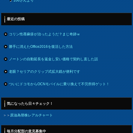
106さんより
最近の投稿
コリン性蕁麻疹が治ったようだ？まじ奇跡ｗ
勝手に消えたOffice2016を復活した方法
ノートンの自動延長を返金し安い価格で契約し直した話
老眼？セリアのクリップ式拡大鏡が便利です
ついにドコモからOCNモバイルに乗り換えて不労所得ゲット！
気になったら日々チェック！
＞＞
原油為替株レアルチャート
毎月分配型の意見募集中