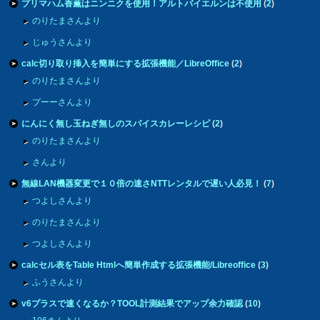
プリマハム香薫はニンニクを使用！アルトバイエルンは不使用
(
2
)
のりたまさんより
じゅうさんより
calc切り取り挿入を簡単にする拡張機能／LibreOffice
(
2
)
のりたまさんより
プーーさんより
にんにく無し玉ねぎ無しのスパイスカレーレシピ
(
2
)
のりたまさんより
さんより
無線LAN機器変更で１０倍の速さNTTレンタルで遅い人必見！
(
7
)
つよしさんより
のりたまさんより
つよしさんより
calcセル表をTable Htmlへ簡単作成する拡張機能/Libreoffice
(
3
)
ふうさんより
v6プラスで速くなるか？TOOL計測結果でアップ余力確認
(
10
)