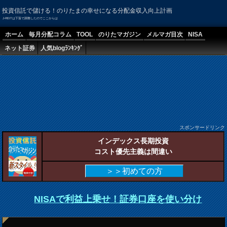
投資信託で儲ける！のりたまの幸せになる分配金収入向上計画
J-REITは下落で調整したのでここからは
ホーム
毎月分配コラム
TOOL
のりたマガジン
メルマガ目次
NISA
ネット証券
人気blogﾗﾝｷﾝｸﾞ
スポンサードリンク
インデックス長期投資
コスト優先主義は間違い
＞＞初めての方
NISAで利益上乗せ！証券口座を使い分け