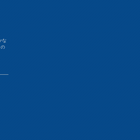
かな
日の