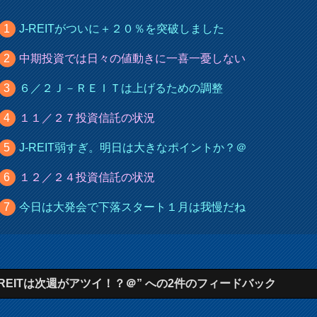
J-REITがついに＋２０％を突破しました
中期投資では日々の値動きに一喜一憂しない
６／２Ｊ－ＲＥＩＴは上げるための調整
１１／２７投資信託の状況
J-REIT弱すぎ。明日は大きなポイントか？＠
１２／２４投資信託の状況
今日は大発会で下落スタート１月は我慢だね
J-REITは次週がアツイ！？＠” への2件のフィードバック