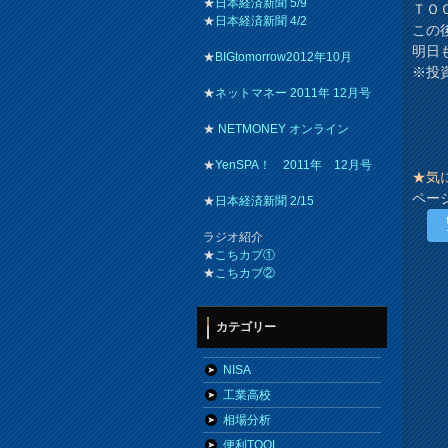
★
日本経済新聞 5/9
ＴＯ
★
日本経済新聞 4/2
この
明日
★
BIGtomorrow2012年10月
※投
★
ネットマネー 2011年 12月号
★
NETMONEY オンライン
★
YenSPA！ 2011年 12月号
★気
ペー
★
日本経済新聞 2/15
ラジオ紹介
★
こちカブ①
★
こちカブ②
カテゴリー
NISA
工業高校
相場分析
便利TOOL