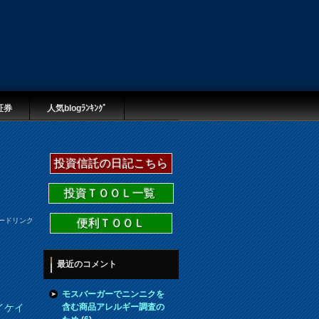
証券
人気blogﾗﾝｷﾝｸﾞ
投資信託の日記こちら
投資ＴＯＯＬ一覧
ードリンク
便利ＴＯＯＬ
最近のコメント
モスバーガーでニンニクを
含む商品アレルギー調査の
イケイ