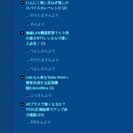
にんにく無し玉ねぎ無しの
スパイスカレーレシピ
(
2
)
のりたまさんより
さんより
無線LAN機器変更で１０倍
の速さNTTレンタルで遅い
人必見！
(
7
)
つよしさんより
のりたまさんより
つよしさんより
calcセル表をTable Htmlへ
簡単作成する拡張機
能/Libreoffice
(
3
)
ふうさんより
v6プラスで速くなるか？
TOOL計測結果でアップ余
力確認
(
10
)
106さんより