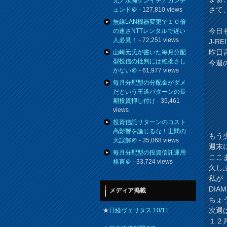
元／水瀬ケンイチ／カンチ
さて
ュンド＠
- 127,810 views
無線LAN機器変更で１０倍
今日
の速さNTTレンタルで遅い
人必見！
- 72,251 views
J-R
昨日
山崎元氏が書いた毎月分配
型投信の批判には稚拙さし
今週
かない＠
- 61,977 views
毎月分配型の分配金がダメ
だという王道パターンの長
期投資押し付け
- 35,461
views
投資信託リターンのコスト
高影響を論じるな！世間の
もう
大誤解＠
- 35,068 views
週末
毎月分配型の投資信託運用
ここ
格言＠
- 33,724 views
久し
私が
DIA
メディア掲載
ちょ
次週
★
日経ヴェリタス 10/11
１２