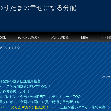
のりたまの幸せになる分配
OOL
のりたマガジン
メルマガ目次
NISA
ネット
次週がアツイ！？＠
スポンサ
分配型の投資信託運用格言
デックス長期投資は絶対するな！
初心者を抜けだせ！
員プレゼント企画＞米国REITシステムトレードTOOL
員プレゼント企画＞米国REIT買い時押し目判断TOOL
8 07:05 のりたマガジン配信完了
＝＝＞
上値が重いダウが下落でも実は