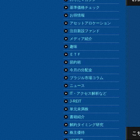
基準価格チェック
お得情報
アセットアロケーション
注目新設ファンド
メディア紹介
趣味
ＥＴＦ
節約術
今月の分配金
ブラジル市場コラム
ニュース
IT・アクセス解析など
J-REIT
単元未満株
書籍紹介
解約タイミング研究
株主優待
こ