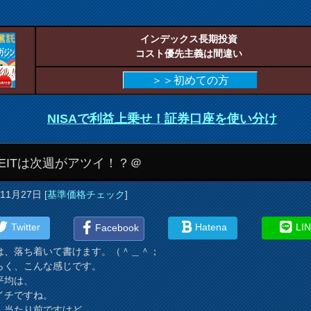
インデックス長期投資
コスト優先主義は間違い
＞＞初めての方
NISAで利益上乗せ！証券口座を使い分け
REITは次週がアツイ！？＠
年11月27日
[
基準価格チェック
]
Twitter
Hatena
LI
Facebook
は、落ち着いて書けます。（＾＿＾；
らく、こんな感じです。
平均は、
イチですね。
、当たり前ですけど。