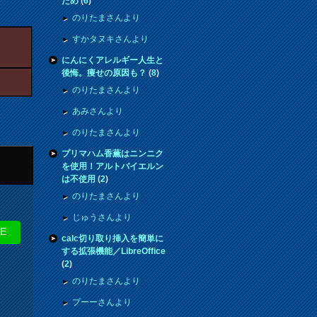
ため
(
6
)
のりたまさんより
すかタヌキさんより
にんにくアレルギー人生と
後悔。痩せの原因も？
(
8
)
のりたまさんより
あみさんより
のりたまさんより
プリマハム香薫はニンニク
を使用！アルトバイエルン
は不使用
(
2
)
のりたまさんより
じゅうさんより
NE
calc切り取り挿入を簡単に
する拡張機能／LibreOffice
(
2
)
のりたまさんより
プーーさんより