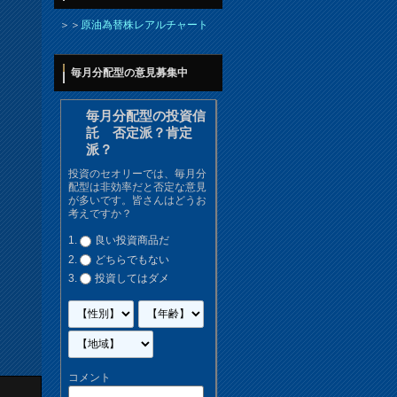
＞＞
原油為替株レアルチャート
毎月分配型の意見募集中
毎月分配型の投資信
託 否定派？肯定
派？
投資のセオリーでは、毎月分
配型は非効率だと否定な意見
が多いです。皆さんはどうお
考えですか？
良い投資商品だ
どちらでもない
投資してはダメ
コメント