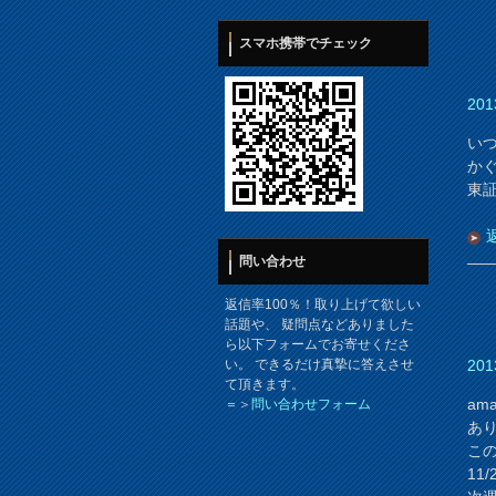
スマホ携帯でチェック
201
い
か
東
問い合わせ
返信率100％！取り上げて欲しい
話題や、 疑問点などありました
ら以下フォームでお寄せくださ
201
い。 できるだけ真摯に答えさせ
て頂きます。
ama
＝＞
問い合わせフォーム
あ
こ
11