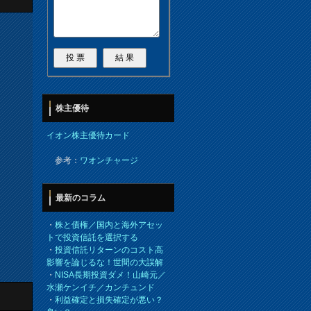
株主優待
イオン株主優待カード
参考：
ワオンチャージ
最新のコラム
・
株と債権／国内と海外アセッ
トで投資信託を選択する
・
投資信託リターンのコスト高
影響を論じるな！世間の大誤解
・
NISA長期投資ダメ！山崎元／
水瀬ケンイチ／カンチュンド
・
利益確定と損失確定が悪い？