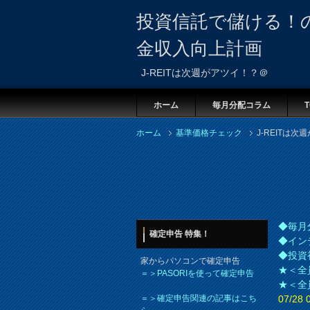
投資信託で儲ける！
金収入向上計画
J-REITは次週がアツイ！？＠
ホーム
毎月分配コラム
T
ホーム
基準価格チェック
J-REITは
◆毎月
確定申告 特集！
◆イン
◆投資
家からパソコンで確定申告
★＜全
＝＞PASORIを使って確定申告
★＜全
＝＞確定申告関連の記事はこち
07/2