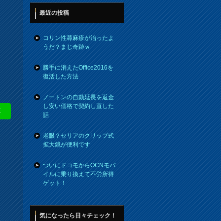
最近の投稿
コリン性蕁麻疹が治ったよ
うだ？まじ奇跡ｗ
勝手に消えたOffice2016を
復活した方法
ノートンの自動延長を返金
し安い価格で契約し直した
E
話
老眼？セリアのクリップ式
拡大鏡が便利です
ついにドコモからOCNモバ
イルに乗り換えて不労所得
ゲット！
気になったら日々チェック！