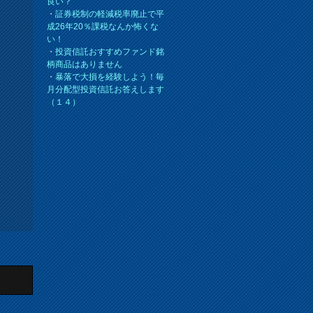
良い？
・
証券税制の軽減税率廃止で平
成26年20％課税なんか怖くな
い！
・
投資信託おすすめファンド銘
柄商品はありません
・
暴落で大損を経験しよう！毎
月分配型投資信託お答えします
（１４）