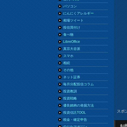
パソコン
にんにくアレルギー
相場ツイート
投信買付け
食べ物
LibreOffice
真宗大谷派
スマホ
相続
その他
ネット証券
毎月分配投信コラム
投資教訓
投資戦略
優良銘柄の発掘方法
スポ
投資信託TOOL
税金・確定申告
お
のりたマガジン