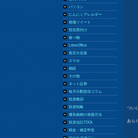
パソコン
にんにくアレルギー
相場ツイート
投信買付け
食べ物
LibreOffice
真宗大谷派
スマホ
相続
その他
ネット証券
毎月分配投信コラム
投資教訓
投資戦略
つい
優良銘柄の発掘方法
あら
投資信託TOOL
税金・確定申告
のりたマガジン