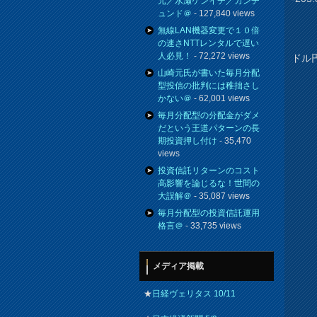
元／水瀬ケンイチ／カンチ
ュンド＠
- 127,840 views
無線LAN機器変更で１０倍
の速さNTTレンタルで遅い
人必見！
- 72,272 views
ドル
山崎元氏が書いた毎月分配
型投信の批判には稚拙さし
かない＠
- 62,001 views
毎月分配型の分配金がダメ
だという王道パターンの長
期投資押し付け
- 35,470
views
投資信託リターンのコスト
高影響を論じるな！世間の
大誤解＠
- 35,087 views
毎月分配型の投資信託運用
格言＠
- 33,735 views
メディア掲載
★
日経ヴェリタス 10/11