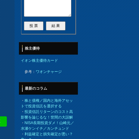
株主優待
イオン株主優待カード
参考：
ワオンチャージ
最新のコラム
・
株と債権／国内と海外アセッ
トで投資信託を選択する
・
投資信託リターンのコスト高
影響を論じるな！世間の大誤解
E
・
NISA長期投資ダメ！山崎元／
水瀬ケンイチ／カンチュンド
・
利益確定と損失確定が悪い？