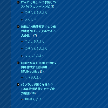
にんにく無し玉ねぎ無しの
スパイスカレーレシピ
(
2
)
のりたまさんより
さんより
無線LAN機器変更で１０倍
の速さNTTレンタルで遅い
人必見！
(
7
)
つよしさんより
のりたまさんより
つよしさんより
calcセル表をTable Htmlへ
簡単作成する拡張機
能/Libreoffice
(
3
)
ふうさんより
v6プラスで速くなるか？
TOOL計測結果でアップ余
力確認
(
10
)
106さんより