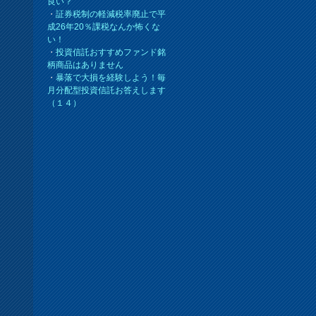
良い？
・
証券税制の軽減税率廃止で平
成26年20％課税なんか怖くな
い！
・
投資信託おすすめファンド銘
柄商品はありません
・
暴落で大損を経験しよう！毎
月分配型投資信託お答えします
（１４）