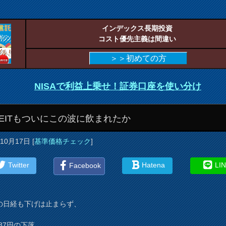
インデックス長期投資
コスト優先主義は間違い
＞＞初めての方
NISAで利益上乗せ！証券口座を使い分け
-REITもついにこの波に飲まれたか
年10月17日
[
基準価格チェック
]
Twitter
Hatena
LI
Facebook
の日経も下げは止まらず、
5.87円の下落。