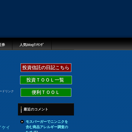
証券
人気blogﾗﾝｷﾝｸﾞ
投資信託の日記こちら
投資ＴＯＯＬ一覧
ードリンク
便利ＴＯＯＬ
最近のコメント
モスバーガーでニンニクを
含む商品アレルギー調査の
イケイ