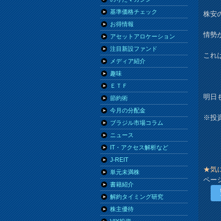
基準価格チェック
株安
お得情報
情勢
アセットアロケーション
注目新設ファンド
これ
メディア紹介
趣味
ＥＴＦ
明日
節約術
今月の分配金
※投
ブラジル市場コラム
ニュース
IT・アクセス解析など
J-REIT
★気
単元未満株
ペー
書籍紹介
解約タイミング研究
株主優待