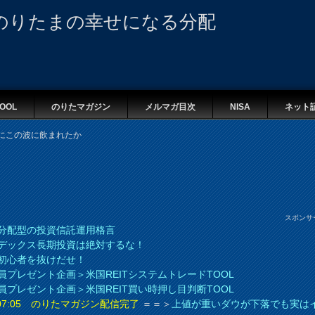
のりたまの幸せになる分配
OOL
のりたマガジン
メルマガ目次
NISA
ネット
ついにこの波に飲まれたか
スポンサ
分配型の投資信託運用格言
デックス長期投資は絶対するな！
初心者を抜けだせ！
員プレゼント企画＞米国REITシステムトレードTOOL
員プレゼント企画＞米国REIT買い時押し目判断TOOL
8 07:05 のりたマガジン配信完了
＝＝＞
上値が重いダウが下落でも実は