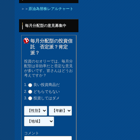
＞＞
原油為替株レアルチャート
毎月分配型の意見募集中
毎月分配型の投資信
託 否定派？肯定
派？
投資のセオリーでは、毎月分
配型は非効率だと否定な意見
が多いです。皆さんはどうお
考えですか？
良い投資商品だ
どちらでもない
投資してはダメ
コメント