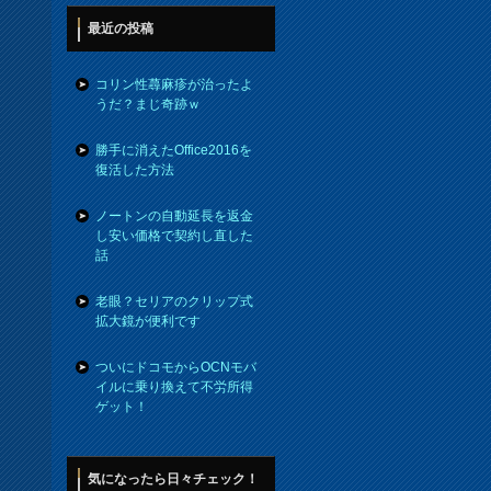
最近の投稿
コリン性蕁麻疹が治ったよ
うだ？まじ奇跡ｗ
勝手に消えたOffice2016を
復活した方法
ノートンの自動延長を返金
し安い価格で契約し直した
話
老眼？セリアのクリップ式
拡大鏡が便利です
ついにドコモからOCNモバ
イルに乗り換えて不労所得
ゲット！
気になったら日々チェック！