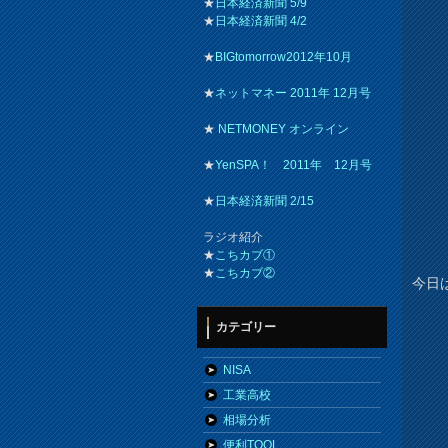
★
日本経済新聞 5/9
★
日本経済新聞 4/2
★
BIGtomorrow2012年10月
★
ネットマネー 2011年 12月号
★
NETMONEY オンライン
★
YenSPA！ 2011年 12月号
★
日本経済新聞 2/15
ラジオ紹介
★
こちカブ①
★
こちカブ②
今日
カテゴリー
NISA
工業高校
相場分析
便利TOOL