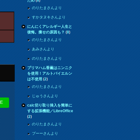
ため
(
6
)
のりたまさんより
すかタヌキさんより
にんにくアレルギー人生と
後悔。痩せの原因も？
(
8
)
のりたまさんより
あみさんより
のりたまさんより
プリマハム香薫はニンニク
を使用！アルトバイエルン
は不使用
(
2
)
のりたまさんより
じゅうさんより
NE
calc切り取り挿入を簡単に
する拡張機能／LibreOffice
(
2
)
のりたまさんより
プーーさんより