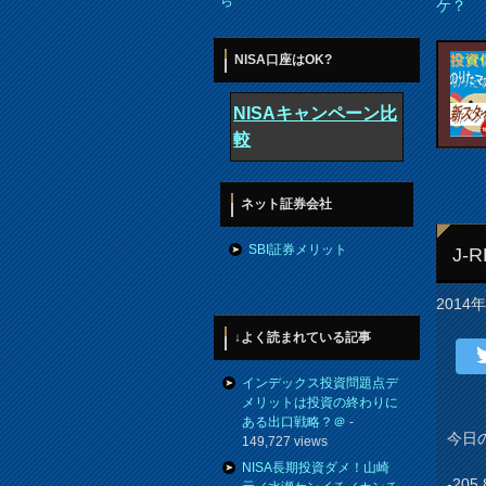
ら
ケ？
NISA口座はOK?
NISAキャンペーン比
較
ネット証券会社
SBI証券メリット
J
2014
↓よく読まれている記事
インデックス投資問題点デ
メリットは投資の終わりに
ある出口戦略？＠
-
今日
149,727 views
NISA長期投資ダメ！山崎
-20