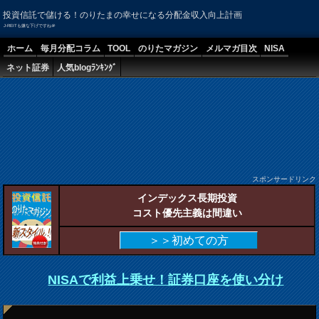
投資信託で儲ける！のりたまの幸せになる分配金収入向上計画
J-REITも嫌な下げですね＠
ホーム
毎月分配コラム
TOOL
のりたマガジン
メルマガ目次
NISA
ネット証券
人気blogﾗﾝｷﾝｸﾞ
スポンサードリンク
インデックス長期投資
コスト優先主義は間違い
＞＞初めての方
NISAで利益上乗せ！証券口座を使い分け