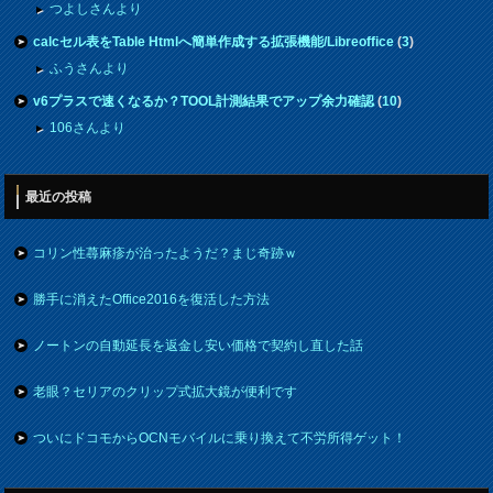
つよしさんより
calcセル表をTable Htmlへ簡単作成する拡張機能/Libreoffice
(
3
)
ふうさんより
v6プラスで速くなるか？TOOL計測結果でアップ余力確認
(
10
)
106さんより
最近の投稿
コリン性蕁麻疹が治ったようだ？まじ奇跡ｗ
勝手に消えたOffice2016を復活した方法
ノートンの自動延長を返金し安い価格で契約し直した話
老眼？セリアのクリップ式拡大鏡が便利です
ついにドコモからOCNモバイルに乗り換えて不労所得ゲット！