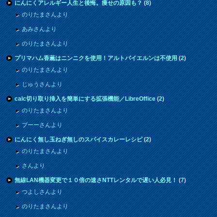
にんにくアレルギー人生と後悔。痩せの原因も？
(
8
)
のりたまさんより
あみさんより
のりたまさんより
プリマハム香薫はニンニクを使用！アルトバイエルンは不使用
(
2
)
のりたまさんより
じゅうさんより
calc切り取り挿入を簡単にする拡張機能／LibreOffice
(
2
)
のりたまさんより
プーーさんより
にんにく無し玉ねぎ無しのスパイスカレーレシピ
(
2
)
のりたまさんより
さんより
無線LAN機器変更で１０倍の速さNTTレンタルで遅い人必見！
(
7
)
つよしさんより
のりたまさんより