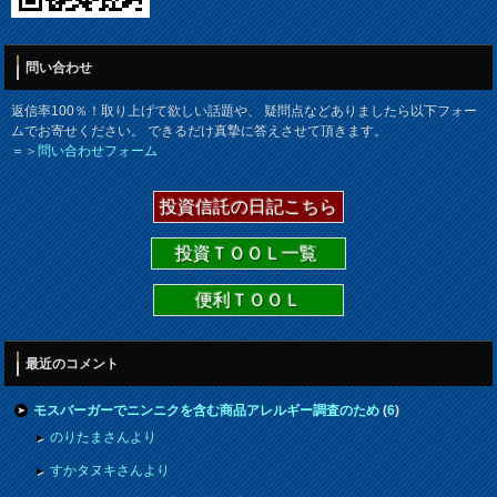
問い合わせ
返信率100％！取り上げて欲しい話題や、 疑問点などありましたら以下フォー
ムでお寄せください。 できるだけ真摯に答えさせて頂きます。
＝＞
問い合わせフォーム
投資信託の日記こちら
投資ＴＯＯＬ一覧
便利ＴＯＯＬ
最近のコメント
モスバーガーでニンニクを含む商品アレルギー調査のため
(
6
)
のりたまさんより
すかタヌキさんより