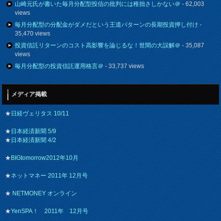
山崎元氏が書いた毎月分配型投信の批判には稚拙さしかない＠
- 62,003
views
毎月分配型の分配金がダメだという王道パターンの長期投資押し付け
-
35,470 views
投資信託リターンのコスト高影響を論じるな！世間の大誤解＠
- 35,087
views
毎月分配型の投資信託運用格言＠
- 33,737 views
メディア掲載
★
日経ヴェリタス 10/11
★
日本経済新聞 5/9
★
日本経済新聞 4/2
★
BIGtomorrow2012年10月
★
ネットマネー 2011年 12月号
★
NETMONEY オンライン
★
YenSPA！ 2011年 12月号