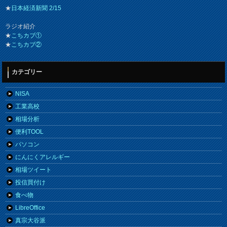
★
日本経済新聞 2/15
ラジオ紹介
★
こちカブ①
★
こちカブ②
カテゴリー
NISA
工業高校
相場分析
便利TOOL
パソコン
にんにくアレルギー
相場ツイート
投信買付け
食べ物
LibreOffice
真宗大谷派