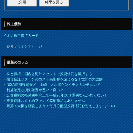
株主優待
イオン株主優待カード
参考：
ワオンチャージ
最新のコラム
・
株と債権／国内と海外アセットで投資信託を選択する
・
投資信託リターンのコスト高影響を論じるな！世間の大誤解
・
NISA長期投資ダメ！山崎元／水瀬ケンイチ／カンチュンド
・
利益確定と損失確定が悪い？良い？
・
証券税制の軽減税率廃止で平成26年20％課税なんか怖くない！
・
投資信託おすすめファンド銘柄商品はありません
・
暴落で大損を経験しよう！毎月分配型投資信託お答えします（１４）