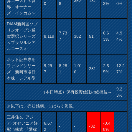
算コース）＜愛
352
137
0
8
3%
0%
称：オーナー
ズ・インカム＞
DIAM新興国ソブ
リンオープン通
7,73
0.6
4.9
貨選択シリーズ
8,119
382
51
7
3%
4%
＜ブラジルレア
ルコース＞
ネット証券専用
ファンドシリー
9,29
8,28
1,01
2.5
12.2
231
ズ 新興市場日
7
1
6
5%
7%
本株 レアル型
9.2
（本日時点）保有投資信託の総損益→
3%
※以下は、売却銘柄。しばらく監視。
三井住友･アジ
ア･オセアニア好
6,67
-0.4
-
-
-32
配当株式 『愛称
2
8%