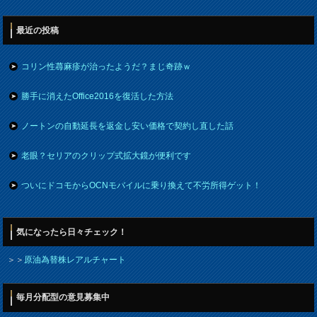
最近の投稿
コリン性蕁麻疹が治ったようだ？まじ奇跡ｗ
勝手に消えたOffice2016を復活した方法
ノートンの自動延長を返金し安い価格で契約し直した話
老眼？セリアのクリップ式拡大鏡が便利です
ついにドコモからOCNモバイルに乗り換えて不労所得ゲット！
気になったら日々チェック！
＞＞
原油為替株レアルチャート
毎月分配型の意見募集中