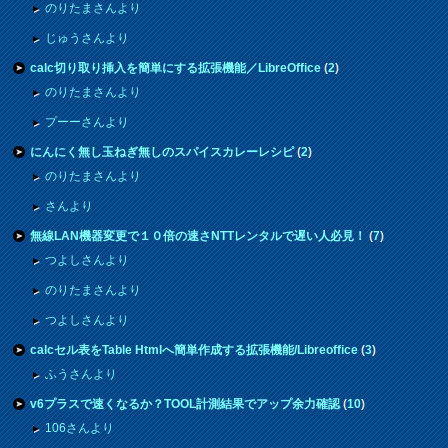
のりたまさんより
じゅうさんより
calc切り取り挿入を簡単にする拡張機能／LibreOffice
(
2
)
のりたまさんより
プーーさんより
にんにく無し玉ねぎ無しのスパイスカレーレシピ
(
2
)
のりたまさんより
さんより
無線LAN機器変更で１０倍の速さNTTレンタルで遅い人必見！
(
7
)
つよしさんより
のりたまさんより
つよしさんより
calcセル表をTable Htmlへ簡単作成する拡張機能/Libreoffice
(
3
)
ふうさんより
v6プラスで速くなるか？TOOL計測結果でアップ余力確認
(
10
)
106さんより