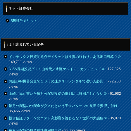
ネット証券会社
SBI証券メリット
↓よく読まれている記事
インデックス投資問題点デメリットは投資の終わりにある出口戦略？＠
-
149,711 views
NISA長期投資ダメ！山崎元／水瀬ケンイチ／カンチュンド＠
- 127,825
views
無線LAN機器変更で１０倍の速さNTTレンタルで遅い人必見！
- 72,263
views
山崎元氏が書いた毎月分配型投信の批判には稚拙さしかない＠
- 61,982
views
毎月分配型の分配金がダメだという王道パターンの長期投資押し付け
-
35,466 views
投資信託リターンのコスト高影響を論じるな！世間の大誤解＠
- 35,073
views
毎月分配型の投資信託運用格言＠
- 33,729 views