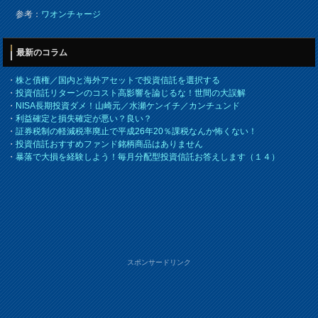
参考：
ワオンチャージ
最新のコラム
・
株と債権／国内と海外アセットで投資信託を選択する
・
投資信託リターンのコスト高影響を論じるな！世間の大誤解
・
NISA長期投資ダメ！山崎元／水瀬ケンイチ／カンチュンド
・
利益確定と損失確定が悪い？良い？
・
証券税制の軽減税率廃止で平成26年20％課税なんか怖くない！
・
投資信託おすすめファンド銘柄商品はありません
・
暴落で大損を経験しよう！毎月分配型投資信託お答えします（１４）
スポンサードリンク