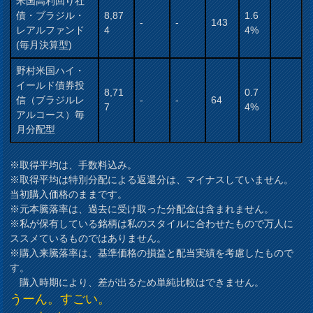
米国高利回り社
債・ブラジル・
8,87
1.6
-
-
143
レアルファンド
4
4%
(毎月決算型)
野村米国ハイ・
イールド債券投
8,71
0.7
信（ブラジルレ
-
-
64
7
4%
アルコース）毎
月分配型
※取得平均は、手数料込み。
※取得平均は特別分配による返還分は、マイナスしていません。
当初購入価格のままです。
※元本騰落率は、過去に受け取った分配金は含まれません。
※私が保有している銘柄は私のスタイルに合わせたもので万人に
ススメているものではありません。
※購入来騰落率は、基準価格の損益と配当実績を考慮したもので
す。
購入時期により、差が出るため単純比較はできません。
うーん。すごい。