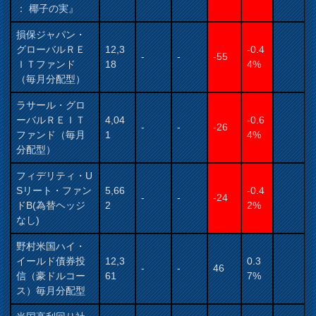
： 椰子の実』
損保ジャパン・
グローバルＲＥ
12,3
-0.4
-
-
-55
ＩＴファンド
18
4%
（毎月分配型）
ラサール・グロ
ーバルＲＥＩＴ
4,04
-0.6
-
-
-26
ファンド（毎月
1
4%
分配型）
フィデリティ・U
Sリート・ファン
5,66
-0.4
-
-
-24
ドB(為替ヘッジ
2
2%
なし)
野村米国ハイ・
イールド債券投
12,3
0.3
-
-
46
信（豪ドルコー
61
7%
ス）毎月分配型