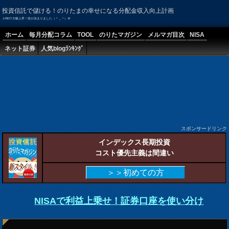
投資信託で儲ける！のりたまの幸せになる分配金収入向上計画
J-REIT大幅上昇！技が決まりました（＾＿＾）＠
ホーム
毎月分配コラム
TOOL
のりたマガジン
メルマガ目次
NISA
ネット証券
人気blogﾗﾝｷﾝｸﾞ
スポンサードリンク
インデックス長期投資
コスト優先主義は間違い
＞＞初めての方
NISAで利益上乗せ！証券口座を使い分け