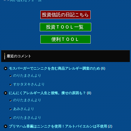
投資信託の日記こちら
投資ＴＯＯＬ一覧
便利ＴＯＯＬ
最近のコメント
モスバーガーでニンニクを含む商品アレルギー調査のため
(
6
)
のりたまさんより
すかタヌキさんより
にんにくアレルギー人生と後悔。痩せの原因も？
(
8
)
のりたまさんより
あみさんより
のりたまさんより
プリマハム香薫はニンニクを使用！アルトバイエルンは不使用
(
2
)