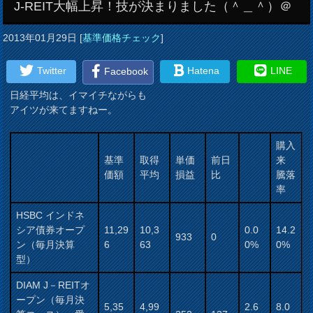
J-REIT大幅上昇！技が決まりました（＾＿＾）＠
2013年01月29日
[
基準価格チェック
]
Twitter
Hatena
LINE
Facebook
日経平均は、イマイチながらも
アイツが来てますねー。
購入
基準
取得
単価
前日
来
価額
平均
損益
比
騰落
率
HSBC インドネ
シア債券オープ
11,29
10,3
0.0
14.2
933
0
ン（毎月決算
6
63
0%
0%
型）
DIAM J－REITオ
ープン（毎月決
5,35
4,99
2.6
8.0