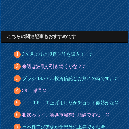
こちらの関連記事もおすすめです
3ヶ月ぶりに投資信託を購入！？＠
来週は波乱が引き続くかな？＠
ブラジルレアル投資信託とお別れの時です。＠
3/6 結果＠
Ｊ－ＲＥＩＴ上げましたがチョット微妙かな＠
相変わらず、新興市場株は順調ですね！＠
日本株アジア株が予想外の上昇ですね＠