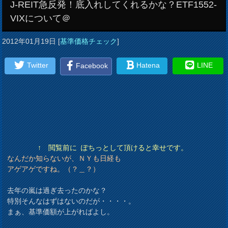
J-REIT急反発！底入れしてくれるかな？ETF1552-
VIXについて＠
2012年01月19日
[
基準価格チェック
]
Twitter
Hatena
LINE
Facebook
↑ 閲覧前に ぽちっとして頂けると幸せです。
なんだか知らないが、ＮＹも日経も
アゲアゲですね。（？＿？）
去年の嵐は過ぎ去ったのかな？
特別そんなはずはないのだが・・・・。
まぁ、基準価額が上がればよし。