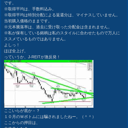
です。
※取得平均は、手数料込み。
※取得平均は特別分配による返還分は、マイナスしていません。
当初購入価格のままです。
※元本騰落率は、過去に受け取った分配金は含まれません。
※私が保有している銘柄は私のスタイルに合わせたもので万人に
ススメているものではありません。
よしっ！
ほぼ全上げ。
っていうか、J-REITが激反発！
ここいらが底か－？
１０月のＷボトムには騙されましたねー。（＾＾）
ここからの押目は、