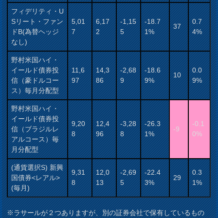
フィデリティ・U
Sリート・ファン
5,01
6,17
-1,15
-18.7
0.7
37
ドB(為替ヘッジ
7
2
5
1%
4%
なし)
野村米国ハイ・
イールド債券投
11,6
14,3
-2,68
-18.6
0.0
10
信（豪ドルコー
97
86
9
9%
9%
ス）毎月分配型
野村米国ハイ・
イールド債券投
9,20
12,4
-3,28
-26.3
-0.1
信（ブラジルレ
-9
8
96
8
1%
0%
アルコース）毎
月分配型
(通貨選択S) 新興
9,31
12,0
-2,69
-22.4
0.3
国債券<レアル>
29
8
13
5
3%
1%
(毎月)
※ラサールが２つありますが、別の証券会社で保有しているもの