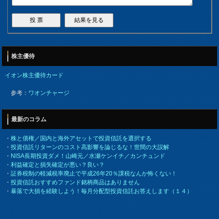
株主優待
イオン株主優待カード
参考：
ワオンチャージ
最新のコラム
・
株と債権／国内と海外アセットで投資信託を選択する
・
投資信託リターンのコスト高影響を論じるな！世間の大誤解
・
NISA長期投資ダメ！山崎元／水瀬ケンイチ／カンチュンド
・
利益確定と損失確定が悪い？良い？
・
証券税制の軽減税率廃止で平成26年20％課税なんか怖くない！
・
投資信託おすすめファンド銘柄商品はありません
・
暴落で大損を経験しよう！毎月分配型投資信託お答えします（１４）