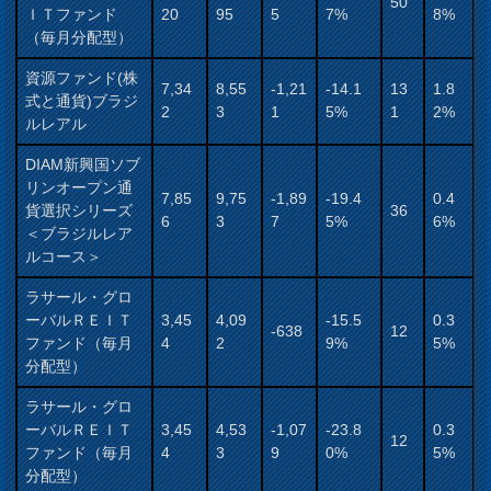
50
ＩＴファンド
20
95
5
7%
8%
（毎月分配型）
資源ファンド(株
7,34
8,55
-1,21
-14.1
13
1.8
式と通貨)ブラジ
2
3
1
5%
1
2%
ルレアル
DIAM新興国ソブ
リンオープン通
7,85
9,75
-1,89
-19.4
0.4
貨選択シリーズ
36
6
3
7
5%
6%
＜ブラジルレア
ルコース＞
ラサール・グロ
ーバルＲＥＩＴ
3,45
4,09
-15.5
0.3
-638
12
ファンド（毎月
4
2
9%
5%
分配型）
ラサール・グロ
ーバルＲＥＩＴ
3,45
4,53
-1,07
-23.8
0.3
12
ファンド（毎月
4
3
9
0%
5%
分配型）