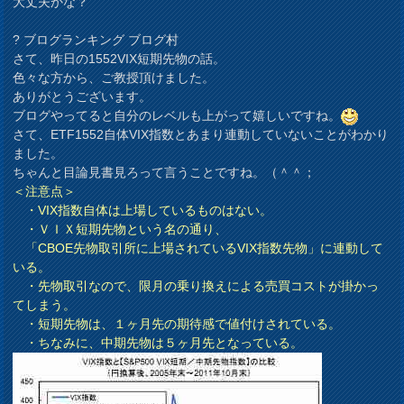
大丈夫かな？
? ブログランキング ブログ村
さて、昨日の1552VIX短期先物の話。
色々な方から、ご教授頂けました。
ありがとうございます。
ブログやってると自分のレベルも上がって嬉しいですね。
さて、ETF1552自体VIX指数とあまり連動していないことがわかり
ました。
ちゃんと目論見書見ろって言うことですね。（＾＾；
＜注意点＞
・VIX指数自体は上場しているものはない。
・ＶＩＸ短期先物という名の通り、
「CBOE先物取引所に上場されているVIX指数先物」に連動して
いる。
・先物取引なので、限月の乗り換えによる売買コストが掛かっ
てしまう。
・短期先物は、１ヶ月先の期待感で値付けされている。
・ちなみに、中期先物は５ヶ月先となっている。