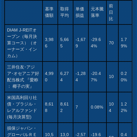
前
基準
取得
単価
元本騰
日
価額
平均
損益
落率
比
DIAM J-REITオ
ープン（毎月決
3,98
5,66
-1,67
-29.6
1.7
算コース）（オ
70
6
5
9
4%
9%
ーナーズ・イン
カム）
三井住友･アジ
ア･オセアニア好
4,99
6,27
-1,28
-20.4
0.2
10
配当株式 『愛称
0
4
4
7%
0%
： 椰子の実』
米国高利回り社
債・ブラジル・
8,61
8,61
10
1.2
7
0.08%
レアルファンド
8
2
4
2%
(毎月決算型)
損保ジャパン・
グローバルＲＥ
10,5
13,0
-2,57
-19.6
0.4