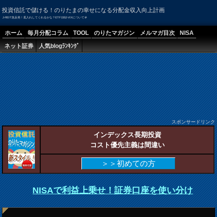
投資信託で儲ける！のりたまの幸せになる分配金収入向上計画
J-REIT急反発！底入れしてくれるかな？ETF1552-VIXについて＠
ホーム
毎月分配コラム
TOOL
のりたマガジン
メルマガ目次
NISA
ネット証券
人気blogﾗﾝｷﾝｸﾞ
スポンサードリンク
インデックス長期投資
コスト優先主義は間違い
＞＞初めての方
NISAで利益上乗せ！証券口座を使い分け