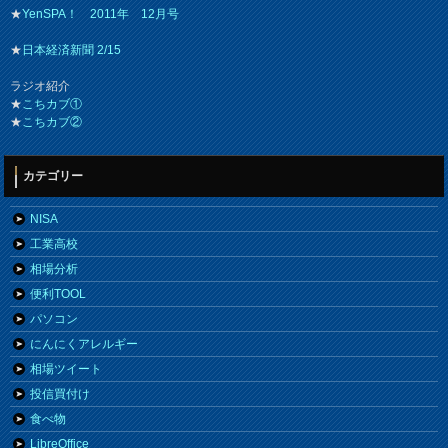
★
YenSPA！ 2011年 12月号
★
日本経済新聞 2/15
ラジオ紹介
★
こちカブ①
★
こちカブ②
カテゴリー
NISA
工業高校
相場分析
便利TOOL
パソコン
にんにくアレルギー
相場ツイート
投信買付け
食べ物
LibreOffice