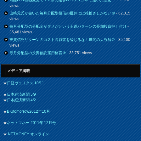
無線LAN機器変更で１０倍の速さNTTレンタルで遅い人必見！
- 72,287
views
山崎元氏が書いた毎月分配型投信の批判には稚拙さしかない＠
- 62,015
views
毎月分配型の分配金がダメだという王道パターンの長期投資押し付け
-
35,481 views
投資信託リターンのコスト高影響を論じるな！世間の大誤解＠
- 35,100
views
毎月分配型の投資信託運用格言＠
- 33,751 views
メディア掲載
★
日経ヴェリタス 10/11
★
日本経済新聞 5/9
★
日本経済新聞 4/2
★
BIGtomorrow2012年10月
★
ネットマネー 2011年 12月号
★
NETMONEY オンライン