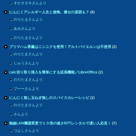
すかタヌキさんより
にんにくアレルギー人生と後悔。痩せの原因も？
(
8
)
のりたまさんより
あみさんより
のりたまさんより
プリマハム香薫はニンニクを使用！アルトバイエルンは不使用
(
2
)
のりたまさんより
じゅうさんより
calc切り取り挿入を簡単にする拡張機能／LibreOffice
(
2
)
のりたまさんより
プーーさんより
にんにく無し玉ねぎ無しのスパイスカレーレシピ
(
2
)
のりたまさんより
さんより
無線LAN機器変更で１０倍の速さNTTレンタルで遅い人必見！
(
7
)
つよしさんより