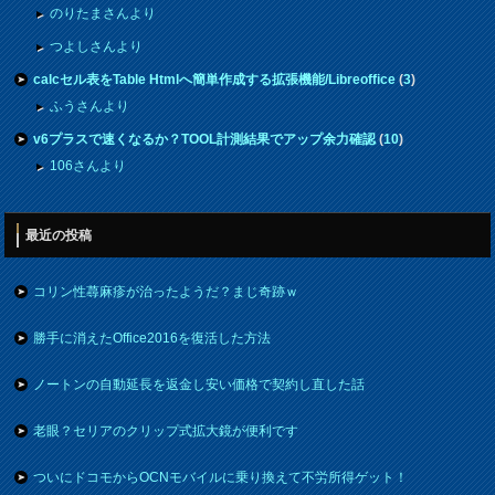
のりたまさんより
つよしさんより
calcセル表をTable Htmlへ簡単作成する拡張機能/Libreoffice
(
3
)
ふうさんより
v6プラスで速くなるか？TOOL計測結果でアップ余力確認
(
10
)
106さんより
最近の投稿
コリン性蕁麻疹が治ったようだ？まじ奇跡ｗ
勝手に消えたOffice2016を復活した方法
ノートンの自動延長を返金し安い価格で契約し直した話
老眼？セリアのクリップ式拡大鏡が便利です
ついにドコモからOCNモバイルに乗り換えて不労所得ゲット！