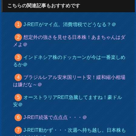
こちらの関連記事もおすすめです
J-REITがマイ点。消費増税でどうなる？＠
想定外の強さを見せる日本株！あまちゃんはダ
メよ＠
インドネシア株のドッカーンが今は一番楽しめ
るか＠
ブラジルレアル安米国リート安！緩和縮小相場
は嫌だな～＠
オーストラリアREIT急騰してますね！豪ドル
安＠
J-REIT続落で点点点・・・＠
J-REIT動かず・・・次週へ持ち越し。日本株も