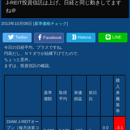
J-REIT投資信託は上げ。日経と同じ動きしてます
ね＠
2013年10月08日
[
基準価格チェック
]
Twitter
Hatena
LINE
Facebook
今日の日経平均。プラスですね。
円高だし、ＮＹダウが結構下げてたので、
ちょっと意外。
まずは、投資信託の確認。
購
入
基準
取得
単価
前日
来
価額
平均
損益
比
騰
落
率
DIAM J-REITオー
プン（毎月決算コ
0.0
-3.1