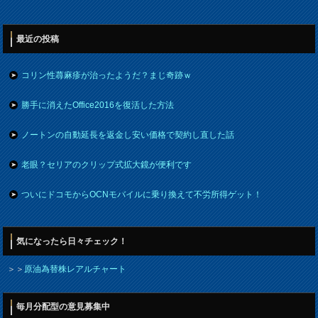
最近の投稿
コリン性蕁麻疹が治ったようだ？まじ奇跡ｗ
勝手に消えたOffice2016を復活した方法
ノートンの自動延長を返金し安い価格で契約し直した話
老眼？セリアのクリップ式拡大鏡が便利です
ついにドコモからOCNモバイルに乗り換えて不労所得ゲット！
気になったら日々チェック！
＞＞
原油為替株レアルチャート
毎月分配型の意見募集中