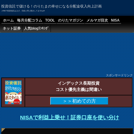
投資信託で儲ける！のりたまの幸せになる分配金収入向上計画
J-REIT投資信託は上げ。日経と同じ動きしてますね＠
ホーム
毎月分配コラム
TOOL
のりたマガジン
メルマガ目次
NISA
ネット証券
人気blogﾗﾝｷﾝｸﾞ
スポンサードリンク
インデックス長期投資
コスト優先主義は間違い
＞＞初めての方
NISAで利益上乗せ！証券口座を使い分け