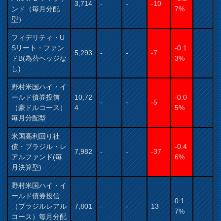
3,714
-
-
-10
ンド（毎月分配
7%
型）
フィデリティ・U
Sリート・ファン
-0.1
5,293
-
-
-7
ドB(為替ヘッジな
3%
し)
野村米国ハイ・イ
ールド債券投信
10,72
-0.0
-
-
-5
（豪ドルコース）
4
5%
毎月分配型
米国高利回り社
債・ブラジル・レ
-0.4
7,982
-
-
-37
アルファンド(毎
6%
月決算型)
野村米国ハイ・イ
ールド債券投信
0.1
（ブラジルレアル
7,801
-
-
13
7%
コース）毎月分配