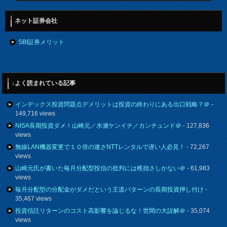
ネット証券会社
SBI証券メリット
↓よく読まれている記事
インデックス投資問題点デメリットは投資の終わりにある出口戦略？＠
-
149,716 views
NISA長期投資ダメ！山崎元／水瀬ケンイチ／カンチュンド＠
- 127,836
views
無線LAN機器変更で１０倍の速さNTTレンタルで遅い人必見！
- 72,267
views
山崎元氏が書いた毎月分配型投信の批判には稚拙さしかない＠
- 61,983
views
毎月分配型の分配金がダメだという王道パターンの長期投資押し付け
-
35,467 views
投資信託リターンのコスト高影響を論じるな！世間の大誤解＠
- 35,074
views