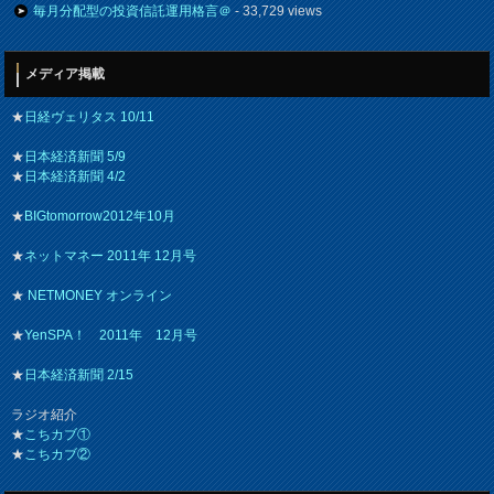
毎月分配型の投資信託運用格言＠
- 33,729 views
メディア掲載
★
日経ヴェリタス 10/11
★
日本経済新聞 5/9
★
日本経済新聞 4/2
★
BIGtomorrow2012年10月
★
ネットマネー 2011年 12月号
★
NETMONEY オンライン
★
YenSPA！ 2011年 12月号
★
日本経済新聞 2/15
ラジオ紹介
★
こちカブ①
★
こちカブ②