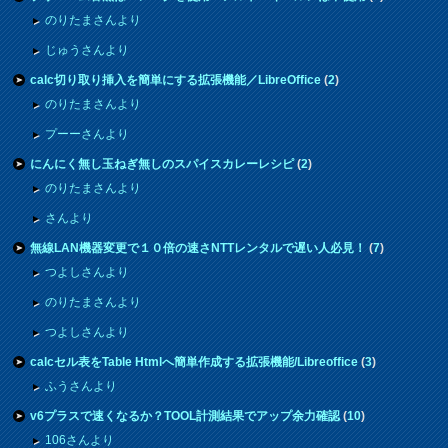
のりたまさんより
じゅうさんより
calc切り取り挿入を簡単にする拡張機能／LibreOffice
(
2
)
のりたまさんより
プーーさんより
にんにく無し玉ねぎ無しのスパイスカレーレシピ
(
2
)
のりたまさんより
さんより
無線LAN機器変更で１０倍の速さNTTレンタルで遅い人必見！
(
7
)
つよしさんより
のりたまさんより
つよしさんより
calcセル表をTable Htmlへ簡単作成する拡張機能/Libreoffice
(
3
)
ふうさんより
v6プラスで速くなるか？TOOL計測結果でアップ余力確認
(
10
)
106さんより