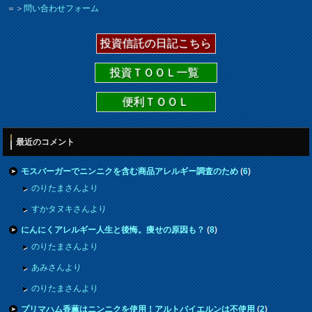
＝＞
問い合わせフォーム
投資信託の日記こちら
投資ＴＯＯＬ一覧
便利ＴＯＯＬ
最近のコメント
モスバーガーでニンニクを含む商品アレルギー調査のため
(
6
)
のりたまさんより
すかタヌキさんより
にんにくアレルギー人生と後悔。痩せの原因も？
(
8
)
のりたまさんより
あみさんより
のりたまさんより
プリマハム香薫はニンニクを使用！アルトバイエルンは不使用
(
2
)