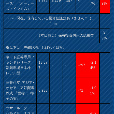
5,982
6,179
-197
4
ース）（オーナー
7%
9%
ズ・インカム）
6/28 現在、保有している投資信託はありませんｍ（＿
＿）ｍ
-3.1
（本日時点）保有投資信託の総損益→
9%
※以下は、売却銘柄。しばらく監視。
ネット証券専用フ
ァンドシリーズ
13,57
-2.1
-
-
-297
新興市場日本株
7
4%
レアル型
三井住友･アジア･
オセアニア好配当
-1.0
6,935
-
-
-71
株式 『愛称 ： 椰
1%
子の実』
ラサール・グロー
バルＲＥＩＴファ
-0.2