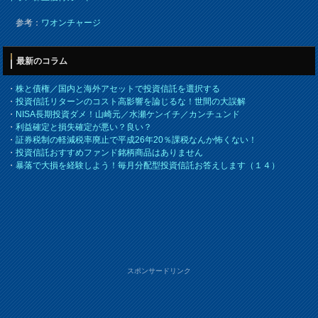
参考：
ワオンチャージ
最新のコラム
・
株と債権／国内と海外アセットで投資信託を選択する
・
投資信託リターンのコスト高影響を論じるな！世間の大誤解
・
NISA長期投資ダメ！山崎元／水瀬ケンイチ／カンチュンド
・
利益確定と損失確定が悪い？良い？
・
証券税制の軽減税率廃止で平成26年20％課税なんか怖くない！
・
投資信託おすすめファンド銘柄商品はありません
・
暴落で大損を経験しよう！毎月分配型投資信託お答えします（１４）
スポンサードリンク