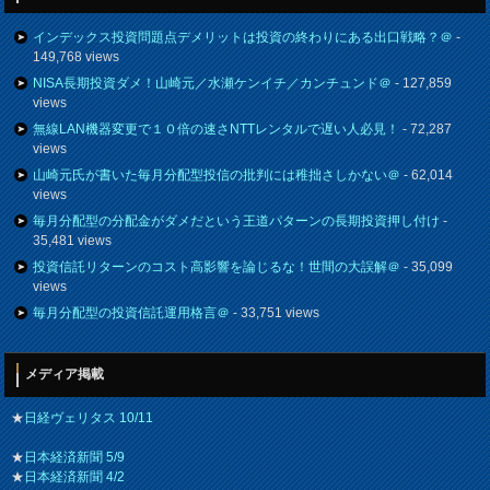
インデックス投資問題点デメリットは投資の終わりにある出口戦略？＠
-
149,768 views
NISA長期投資ダメ！山崎元／水瀬ケンイチ／カンチュンド＠
- 127,859
views
無線LAN機器変更で１０倍の速さNTTレンタルで遅い人必見！
- 72,287
views
山崎元氏が書いた毎月分配型投信の批判には稚拙さしかない＠
- 62,014
views
毎月分配型の分配金がダメだという王道パターンの長期投資押し付け
-
35,481 views
投資信託リターンのコスト高影響を論じるな！世間の大誤解＠
- 35,099
views
毎月分配型の投資信託運用格言＠
- 33,751 views
メディア掲載
★
日経ヴェリタス 10/11
★
日本経済新聞 5/9
★
日本経済新聞 4/2