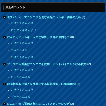
最近のコメント
モスバーガーでニンニクを含む商品アレルギー調査のため
(
6
)
のりたまさんより
すかタヌキさんより
にんにくアレルギー人生と後悔。痩せの原因も？
(
8
)
のりたまさんより
あみさんより
のりたまさんより
プリマハム香薫はニンニクを使用！アルトバイエルンは不使用
(
2
)
のりたまさんより
じゅうさんより
calc切り取り挿入を簡単にする拡張機能／LibreOffice
(
2
)
のりたまさんより
プーーさんより
にんにく無し玉ねぎ無しのスパイスカレーレシピ
(
2
)