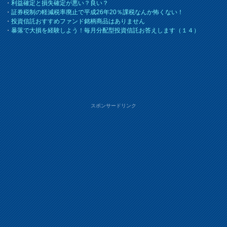
・
利益確定と損失確定が悪い？良い？
・
証券税制の軽減税率廃止で平成26年20％課税なんか怖くない！
・
投資信託おすすめファンド銘柄商品はありません
・
暴落で大損を経験しよう！毎月分配型投資信託お答えします（１４）
スポンサードリンク