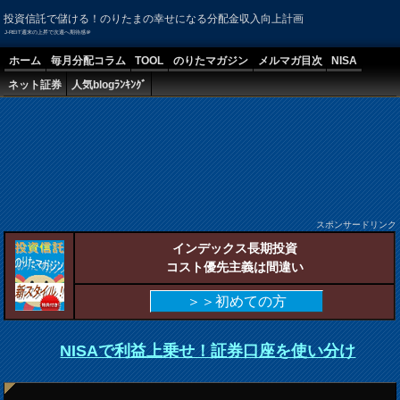
投資信託で儲ける！のりたまの幸せになる分配金収入向上計画
J-REIT週末の上昇で次週へ期待感＠
ホーム
毎月分配コラム
TOOL
のりたマガジン
メルマガ目次
NISA
ネット証券
人気blogﾗﾝｷﾝｸﾞ
スポンサードリンク
インデックス長期投資
コスト優先主義は間違い
＞＞初めての方
NISAで利益上乗せ！証券口座を使い分け