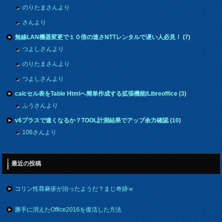
のりたまさんより
さんより
無線LAN機器変更で１０倍の速さNTTレンタルで遅い人必見！
(
7
)
つよしさんより
のりたまさんより
つよしさんより
calcセル表をTable Htmlへ簡単作成する拡張機能/Libreoffice
(
3
)
ふうさんより
v6プラスで速くなるか？TOOL計測結果でアップ余力確認
(
10
)
106さんより
最近の投稿
コリン性蕁麻疹が治ったようだ？まじ奇跡ｗ
勝手に消えたOffice2016を復活した方法