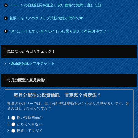
ノートンの自動延長を返金し安い価格で契約し直した話
老眼？セリアのクリップ式拡大鏡が便利です
ついにドコモからOCNモバイルに乗り換えて不労所得ゲット！
気になったら日々チェック！
＞＞
原油為替株レアルチャート
毎月分配型の意見募集中
毎月分配型の投資信託 否定派？肯定派？
投資のセオリーでは、毎月分配型は非効率だと否定な意見が多いです。皆
さんはどうお考えですか？
良い投資商品だ
どちらでもない
投資してはダメ