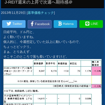
J-REIT週末の上昇で次週へ期待感＠
2013年11月29日
[
基準価格チェック
]
Twitter
Hatena
LINE
Facebook
日経平均、ドル円と、
よく動いていますね。
個人的に、今週想定していた以上に動いているので、
ちょっとビックリ。
まぁ、とりあえず、
そこそこのところで落ち着いていますけど。