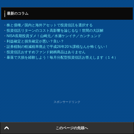
最新のコラム
・
株と債権／国内と海外アセットで投資信託を選択する
・
投資信託リターンのコスト高影響を論じるな！世間の大誤解
・
NISA長期投資ダメ！山崎元／水瀬ケンイチ／カンチュンド
・
利益確定と損失確定が悪い？良い？
・
証券税制の軽減税率廃止で平成26年20％課税なんか怖くない！
・
投資信託おすすめファンド銘柄商品はありません
・
暴落で大損を経験しよう！毎月分配型投資信託お答えします（１４）
スポンサードリンク
このページの先頭へ