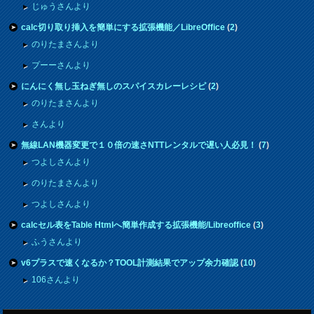
じゅうさんより
calc切り取り挿入を簡単にする拡張機能／LibreOffice
(
2
)
のりたまさんより
プーーさんより
にんにく無し玉ねぎ無しのスパイスカレーレシピ
(
2
)
のりたまさんより
さんより
無線LAN機器変更で１０倍の速さNTTレンタルで遅い人必見！
(
7
)
つよしさんより
のりたまさんより
つよしさんより
calcセル表をTable Htmlへ簡単作成する拡張機能/Libreoffice
(
3
)
ふうさんより
v6プラスで速くなるか？TOOL計測結果でアップ余力確認
(
10
)
106さんより