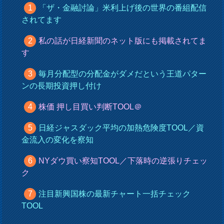
「ザ・金融討論」米利上げ後の世界の番組配信
されてます
私の話が日経新聞のネット版にも掲載されてま
す
毎月分配型の分配金がダメだという王道パター
ンの長期投資押し付け
株価 押し目買い判断TOOL＠
日経ジャスダック平均の加熱危険度TOOL／資
金流入の変化を察知
NYダウ買い察知TOOL／下落時の逆張りチェッ
ク
注目新興国株の最新チャート一括チェック
TOOL