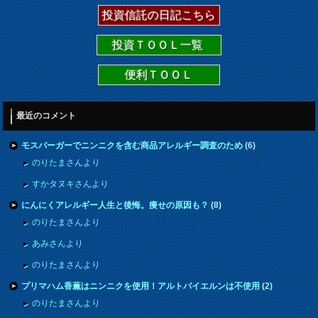
投資信託の日記こちら
投資ＴＯＯＬ一覧
便利ＴＯＯＬ
最近のコメント
モスバーガーでニンニクを含む商品アレルギー調査のため
(
6
)
のりたまさんより
すかタヌキさんより
にんにくアレルギー人生と後悔。痩せの原因も？
(
8
)
のりたまさんより
あみさんより
のりたまさんより
プリマハム香薫はニンニクを使用！アルトバイエルンは不使用
(
2
)
のりたまさんより