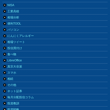
NISA
工業高校
相場分析
便利TOOL
パソコン
にんにくアレルギー
相場ツイート
投信買付け
食べ物
LibreOffice
真宗大谷派
スマホ
相続
その他
ネット証券
毎月分配投信コラム
投資教訓
投資戦略