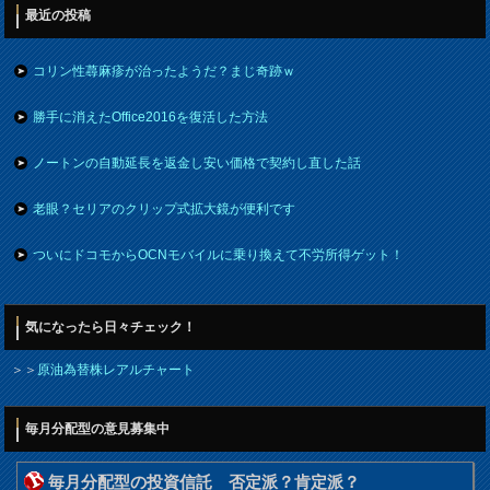
最近の投稿
コリン性蕁麻疹が治ったようだ？まじ奇跡ｗ
勝手に消えたOffice2016を復活した方法
ノートンの自動延長を返金し安い価格で契約し直した話
老眼？セリアのクリップ式拡大鏡が便利です
ついにドコモからOCNモバイルに乗り換えて不労所得ゲット！
気になったら日々チェック！
＞＞
原油為替株レアルチャート
毎月分配型の意見募集中
毎月分配型の投資信託 否定派？肯定派？