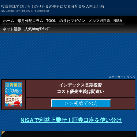
投資信託で儲ける！のりたまの幸せになる分配金収入向上計画
NJレシオTOOL／大中小型株を使い分ける日本株投資戦略
ホーム
毎月分配コラム
TOOL
のりたマガジン
メルマガ目次
NISA
ネット証券
人気blogﾗﾝｷﾝｸﾞ
スポンサードリンク
インデックス長期投資
コスト優先主義は間違い
＞＞初めての方
NISAで利益上乗せ！証券口座を使い分け