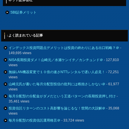
ネット証券会社
SBI証券メリット
↓よく読まれている記事
インデックス投資問題点デメリットは投資の終わりにある出口戦略？＠
-
149,695 views
NISA長期投資ダメ！山崎元／水瀬ケンイチ／カンチュンド＠
- 127,810
views
無線LAN機器変更で１０倍の速さNTTレンタルで遅い人必見！
- 72,251
views
山崎元氏が書いた毎月分配型投信の批判には稚拙さしかない＠
- 61,977
views
毎月分配型の分配金がダメだという王道パターンの長期投資押し付け
-
35,461 views
投資信託リターンのコスト高影響を論じるな！世間の大誤解＠
- 35,068
views
毎月分配型の投資信託運用格言＠
- 33,724 views