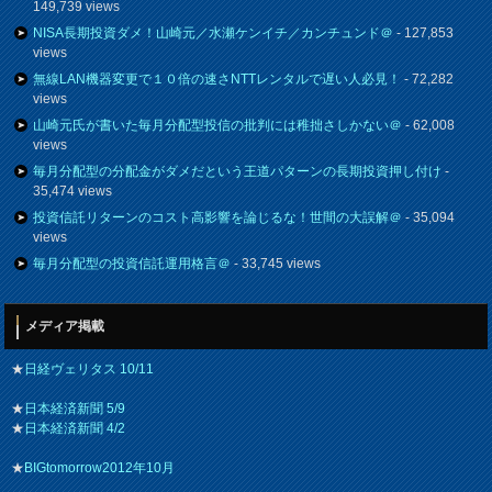
149,739 views
NISA長期投資ダメ！山崎元／水瀬ケンイチ／カンチュンド＠
- 127,853
views
無線LAN機器変更で１０倍の速さNTTレンタルで遅い人必見！
- 72,282
views
山崎元氏が書いた毎月分配型投信の批判には稚拙さしかない＠
- 62,008
views
毎月分配型の分配金がダメだという王道パターンの長期投資押し付け
-
35,474 views
投資信託リターンのコスト高影響を論じるな！世間の大誤解＠
- 35,094
views
毎月分配型の投資信託運用格言＠
- 33,745 views
メディア掲載
★
日経ヴェリタス 10/11
★
日本経済新聞 5/9
★
日本経済新聞 4/2
★
BIGtomorrow2012年10月