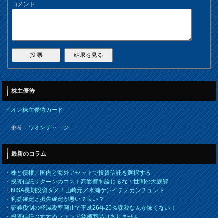
コメント
株主優待
イオン株主優待カード
参考：
ワオンチャージ
最新のコラム
・
株と債権／国内と海外アセットで投資信託を選択する
・
投資信託リターンのコスト高影響を論じるな！世間の大誤解
・
NISA長期投資ダメ！山崎元／水瀬ケンイチ／カンチュンド
・
利益確定と損失確定が悪い？良い？
・
証券税制の軽減税率廃止で平成26年20％課税なんか怖くない！
・
投資信託おすすめファンド銘柄商品はありません