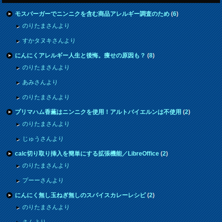
モスバーガーでニンニクを含む商品アレルギー調査のため
(
6
)
のりたまさんより
すかタヌキさんより
にんにくアレルギー人生と後悔。痩せの原因も？
(
8
)
のりたまさんより
あみさんより
のりたまさんより
プリマハム香薫はニンニクを使用！アルトバイエルンは不使用
(
2
)
のりたまさんより
じゅうさんより
calc切り取り挿入を簡単にする拡張機能／LibreOffice
(
2
)
のりたまさんより
プーーさんより
にんにく無し玉ねぎ無しのスパイスカレーレシピ
(
2
)
のりたまさんより
さんより