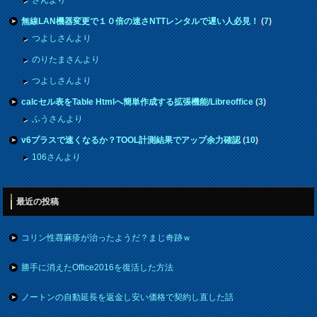
無線LAN機器変更で１０倍の速さNTTレンタルで遅い人必見！
(
7
)
つよしさんより
のりたまさんより
つよしさんより
calcセル表をTable Htmlへ簡単作成する拡張機能/Libreoffice
(
3
)
ふうさんより
v6プラスで速くなるか？TOOL計測結果でアップ余力確認
(
10
)
106さんより
最近の投稿
コリン性蕁麻疹が治ったようだ？まじ奇跡ｗ
勝手に消えたOffice2016を復活した方法
ノートンの自動延長を返金し安い価格で契約し直した話