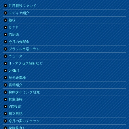
注目新設ファンド
メディア紹介
趣味
ＥＴＦ
節約術
今月の分配金
ブラジル市場コラム
ニュース
IT・アクセス解析など
J-REIT
単元未満株
書籍紹介
解約タイミング研究
株主優待
VIX投資
積立日記
今月の実力チェック
保険見直し