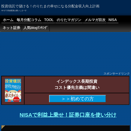
投資信託で儲ける！のりたまの幸せになる分配金収入向上計画
NYダウ高値更新お願いしまーす
ホーム
毎月分配コラム
TOOL
のりたマガジン
メルマガ目次
NISA
ネット証券
人気blogﾗﾝｷﾝｸﾞ
スポンサードリンク
インデックス長期投資
コスト優先主義は間違い
＞＞初めての方
NISAで利益上乗せ！証券口座を使い分け