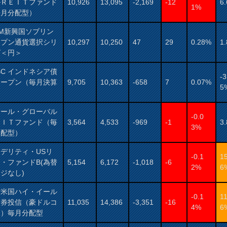
ルＲＥＩＴファンド
10,926
13,095
-2,169
-12
6
1%
毎月分配型）
AM新興国ソブリン
ープン通貨選択シリ
10,297
10,250
47
29
0.28%
1
ズ＜円＞
BC インドネシア債
-3
オープン（毎月決算
9,705
10,363
-658
7
0.07%
5
）
サール・グローバル
-0.0
ＥＩＴファンド（毎
3,564
4,533
-969
-1
3
3%
分配型）
デリティ・USリ
-0.1
1
・ファンドB(為替
5,154
6,172
-1,018
-6
2%
6
ジなし)
村米国ハイ・イール
-0.1
11
債券投信（豪ドルコ
11,035
14,386
-3,351
-16
4%
6
ス）毎月分配型