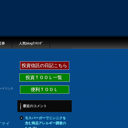
証券
人気blogﾗﾝｷﾝｸﾞ
投資信託の日記こちら
投資ＴＯＯＬ一覧
ードリンク
便利ＴＯＯＬ
最近のコメント
モスバーガーでニンニクを
含む商品アレルギー調査の
イケイ