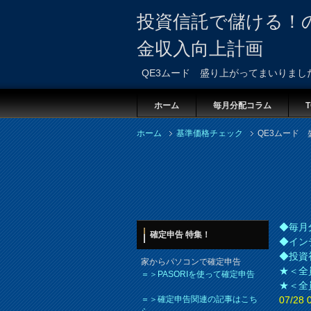
投資信託で儲ける！
金収入向上計画
QE3ムード 盛り上がってまいりまし
ホーム
毎月分配コラム
T
ホーム
基準価格チェック
QE3ムード
◆毎月
確定申告 特集！
◆イン
◆投資
家からパソコンで確定申告
★＜全
＝＞PASORIを使って確定申告
★＜全
＝＞確定申告関連の記事はこち
07/2