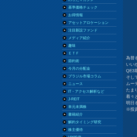
基準価格チェック
お得情報
アセットアロケーション
注目新設ファンド
メディア紹介
趣味
ＥＴＦ
為替
節約術
いい
今月の分配金
QE
ブラジル市場コラム
そし
ムー
ニュース
たま
IT・アクセス解析など
着々
J-REIT
明日
単元未満株
※投
書籍紹介
解約タイミング研究
株主優待