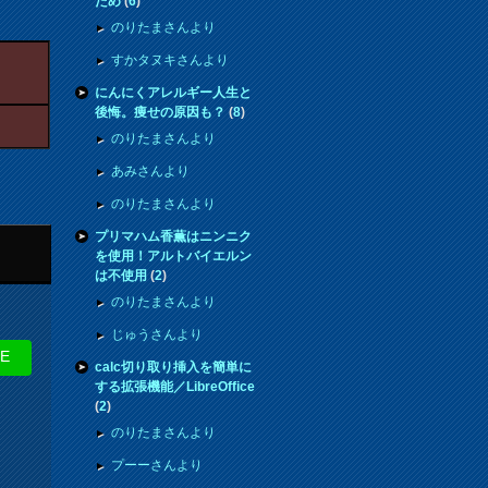
ため
(
6
)
のりたまさんより
すかタヌキさんより
にんにくアレルギー人生と
後悔。痩せの原因も？
(
8
)
のりたまさんより
あみさんより
のりたまさんより
プリマハム香薫はニンニク
を使用！アルトバイエルン
は不使用
(
2
)
のりたまさんより
じゅうさんより
NE
calc切り取り挿入を簡単に
する拡張機能／LibreOffice
(
2
)
のりたまさんより
プーーさんより