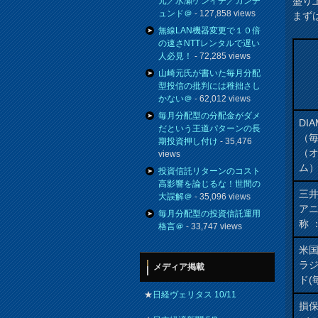
盛り
元／水瀬ケンイチ／カンチ
ュンド＠
- 127,858 views
まず
無線LAN機器変更で１０倍
の速さNTTレンタルで遅い
人必見！
- 72,285 views
山崎元氏が書いた毎月分配
型投信の批判には稚拙さし
かない＠
- 62,012 views
毎月分配型の分配金がダメ
DI
だという王道パターンの長
（
期投資押し付け
- 35,476
（
views
ム
投資信託リターンのコスト
高影響を論じるな！世間の
三井
大誤解＠
- 35,096 views
アニ
毎月分配型の投資信託運用
称 
格言＠
- 33,747 views
米
ラ
メディア掲載
ド(
★
日経ヴェリタス 10/11
損