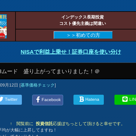
インデックス長期投資
コスト優先主義は間違い
＞＞初めての方
NISAで利益上乗せ！証券口座を使い分け
E3ムード 盛り上がってまいりました！＠
年09月12日
[
基準価格チェック
]
Twitter
Hatena
LI
Facebook
↑ 閲覧前に
投資信託
応援ぽちっとして頂けると幸せです。
平均が大幅に上昇してますね！