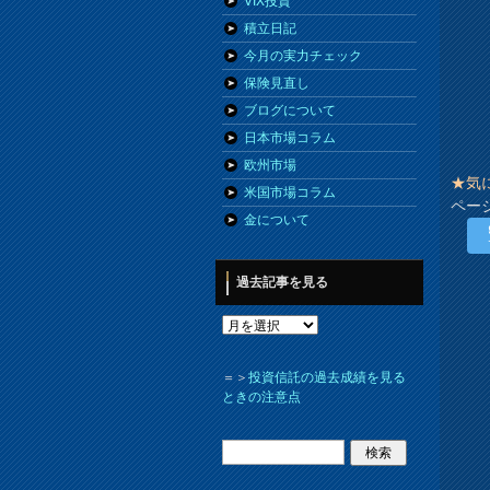
VIX投資
積立日記
今月の実力チェック
保険見直し
ブログについて
日本市場コラム
欧州市場
★気
米国市場コラム
ペー
金について
過去記事を見る
＝＞
投資信託の過去成績を見る
ときの注意点