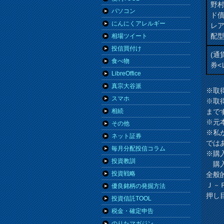
野
パソコン
ド
にんにくアレルギー
レ
配
相場ツイート
投信買付け
(通
食べ物
券<
LibreOffice
真宗大谷派
※取
スマホ
※取
まで
相続
※元
その他
※私
ネット証券
では
毎月分配投信コラム
※購
投資教訓
購入
投資戦略
全般
Ｊ－
優良銘柄の発掘方法
押し
投資信託TOOL
税金・確定申告
のりたマガジン