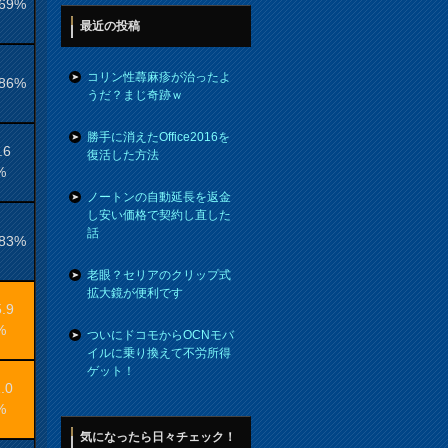
.69%
最近の投稿
コリン性蕁麻疹が治ったよ
.86%
うだ？まじ奇跡ｗ
勝手に消えたOffice2016を
.6
復活した方法
%
ノートンの自動延長を返金
し安い価格で契約し直した
話
.83%
老眼？セリアのクリップ式
拡大鏡が便利です
5.9
%
ついにドコモからOCNモバ
イルに乗り換えて不労所得
ゲット！
.0
%
気になったら日々チェック！