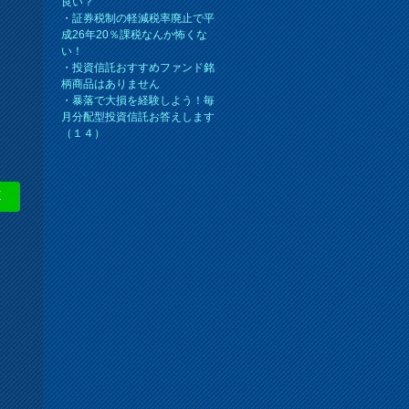
良い？
・
証券税制の軽減税率廃止で平
成26年20％課税なんか怖くな
い！
・
投資信託おすすめファンド銘
柄商品はありません
・
暴落で大損を経験しよう！毎
月分配型投資信託お答えします
（１４）
E