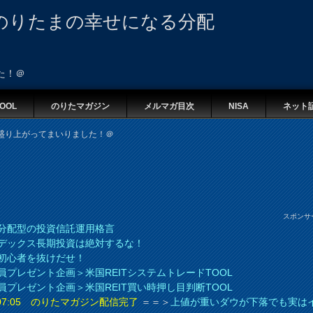
のりたまの幸せになる分配
た！＠
OOL
のりたマガジン
メルマガ目次
NISA
ネット
 盛り上がってまいりました！＠
スポンサ
分配型の投資信託運用格言
デックス長期投資は絶対するな！
初心者を抜けだせ！
員プレゼント企画＞米国REITシステムトレードTOOL
員プレゼント企画＞米国REIT買い時押し目判断TOOL
8 07:05 のりたマガジン配信完了
＝＝＞
上値が重いダウが下落でも実は