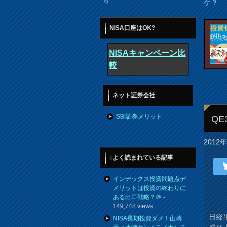
ら
ケ？
NISA口座はOK?
NISAキャンペーン比
較
ネット証券会社
SBI証券メリット
Q
2012
↓よく読まれている記事
インデックス投資問題点デ
メリットは投資の終わりに
ある出口戦略？＠
-
149,748 views
日経
NISA長期投資ダメ！山崎