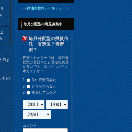
＞＞
原油為替株レアルチャート
.9
%
毎月分配型の意見募集中
.2
%
毎月分配型の投資信
託 否定派？肯定
派？
投資のセオリーでは、毎月分
格のま
配型は非効率だと否定な意見
が多いです。皆さんはどうお
考えですか？
るもの
良い投資商品だ
どちらでもない
投資してはダメ
コメント