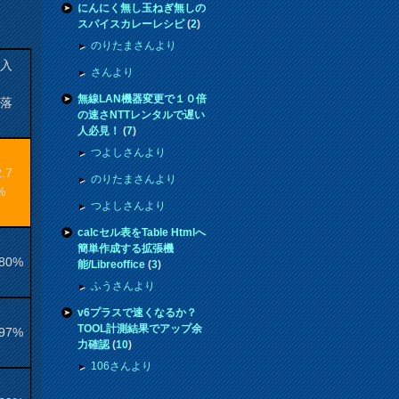
にんにく無し玉ねぎ無しの
スパイスカレーレシピ
(
2
)
のりたまさんより
購入
さんより
来
無線LAN機器変更で１０倍
騰落
の速さNTTレンタルで遅い
率
人必見！
(
7
)
つよしさんより
2.7
のりたまさんより
%
つよしさんより
calcセル表をTable Htmlへ
簡単作成する拡張機
.80%
能/Libreoffice
(
3
)
ふうさんより
v6プラスで速くなるか？
TOOL計測結果でアップ余
.97%
力確認
(
10
)
106さんより