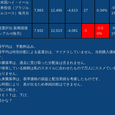
村米国ハイ・イール
債券投信（ブラジル
-0
7,883
12,496
-4,613
27
0.34%
アルコース）毎月分
1
型
貨選択S) 新興国債
-0.0
-9
7,932
12,013
-4,081
-5
レアル>(毎月)
6%
1
得平均は、手数料込み。
得平均は特別分配による返還分は、マイナスしていません。当初購入価
す。
本騰落率は、過去に受け取った分配金は含まれません。
が保有している銘柄は私のスタイルに合わせたもので万人にススメてい
ありません。
入来騰落率は、基準価格の損益と配当実績を考慮したものです。
時期により、差が出るため単純比較はできません。
的に小動き。
ＲＥＩＴは、下げ。
目かな？