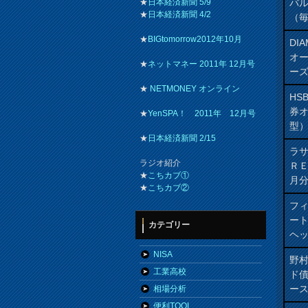
バ
★
日本経済新聞 5/9
★
日本経済新聞 4/2
（
★
BIGtomorrow2012年10月
DI
オ
★
ネットマネー 2011年 12月号
ー
★
NETMONEY オンライン
HS
券
★
YenSPA！ 2011年 12月号
型
★
日本経済新聞 2/15
ラ
ラジオ紹介
Ｒ
★
こちカブ①
月
★
こちカブ②
フィ
ート
カテゴリー
ヘッ
NISA
野
工業高校
ド
ー
相場分析
便利TOOL