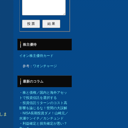
株主優待
イオン株主優待カード
参考：
ワオンチャージ
最新のコラム
・
株と債権／国内と海外アセッ
トで投資信託を選択する
・
投資信託リターンのコスト高
影響を論じるな！世間の大誤解
・
NISA長期投資ダメ！山崎元／
しま
水瀬ケンイチ／カンチュンド
・
利益確定と損失確定が悪い？