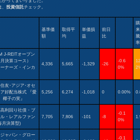
上がってまいりました。
は、
投資信託
チェック。
基準価
取得平
単価損
前日
額
均
益
比
AM J-REITオープン
毎月決算コース）
-0.6
1
4,336
5,665
-1,329
-26
オーナーズ・インカ
0%
2
）
住友･アジア･オセ
ア好配当株式 『愛
5,256
6,274
-1,018
0
0.00%
0
： 椰子の実』
国高利回り社債・ブ
-0.1
ジル・レアルファン
7,705
7,806
-101
-8
1
0%
毎月決算型)
保ジャパン・グロー
-0.1