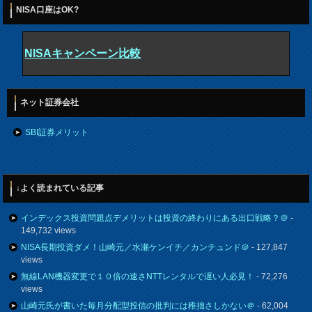
NISA口座はOK?
NISAキャンペーン比較
ネット証券会社
SBI証券メリット
↓よく読まれている記事
インデックス投資問題点デメリットは投資の終わりにある出口戦略？＠
-
149,732 views
NISA長期投資ダメ！山崎元／水瀬ケンイチ／カンチュンド＠
- 127,847
views
無線LAN機器変更で１０倍の速さNTTレンタルで遅い人必見！
- 72,276
views
山崎元氏が書いた毎月分配型投信の批判には稚拙さしかない＠
- 62,004