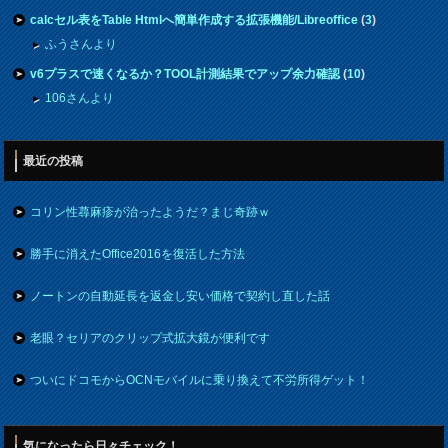
calcセル表をTable Htmlへ簡単作成する拡張機能/Libreoffice
(
3
)
ふうさんより
v6プラスで速くなるか？TOOL計測結果でアップ余力確認
(
10
)
106さんより
最近の投稿
コリン性蕁麻疹が治ったようだ？まじ奇跡ｗ
勝手に消えたOffice2016を復活した方法
ノートンの自動延長を返金し安い価格で契約し直した話
老眼？セリアのクリップ式拡大鏡が便利です
ついにドコモからOCNモバイルに乗り換えて不労所得ゲット！
気になったら日々チェック！