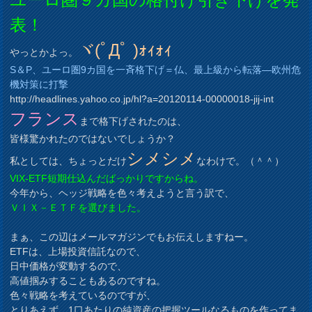
表！
ヾ(ﾟДﾟ )ｫｨｫｨ
やっとかよっ。
S＆P、ユーロ圏9カ国を一斉格下げ＝仏、最上級から転落―欧州危
機対策に打撃
http://headlines.yahoo.co.jp/hl?a=20120114-00000018-jij-int
フランス
まで格下げされたのは、
皆様驚かれたのではないでしょうか？
シメシメ
私としては、ちょっとだけ
なわけで。（＾＾）
VIX-ETF短期仕込んだばっかりですからね。
今年から、ヘッジ戦略を色々考えようと言う訳で、
ＶＩＸ－ＥＴＦを選びました。
まぁ、この辺はメールマガジンでもお伝えしますねー。
ETFは、上場投資信託なので、
日中価格が変動するので、
高値掴みすることもあるのですね。
色々戦略を考えているのですが、
とりあえず、1口あたりの純資産の把握ツールなるものを作ってま