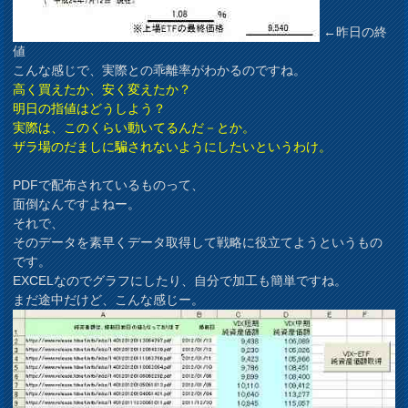
←昨日の終
値
こんな感じで、実際との乖離率がわかるのですね。
高く買えたか、安く変えたか？
明日の指値はどうしよう？
実際は、このくらい動いてるんだ－とか。
ザラ場のだましに騙されないようにしたいというわけ。
PDFで配布されているものって、
面倒なんですよねー。
それで、
そのデータを素早くデータ取得して戦略に役立てようというもの
です。
EXCELなのでグラフにしたり、自分で加工も簡単ですね。
まだ途中だけど、こんな感じー。