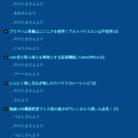
のりたまさんより
あみさんより
のりたまさんより
プリマハム香薫はニンニクを使用！アルトバイエルンは不使用
(
2
)
のりたまさんより
じゅうさんより
calc切り取り挿入を簡単にする拡張機能／LibreOffice
(
2
)
のりたまさんより
プーーさんより
にんにく無し玉ねぎ無しのスパイスカレーレシピ
(
2
)
のりたまさんより
さんより
無線LAN機器変更で１０倍の速さNTTレンタルで遅い人必見！
(
7
)
つよしさんより
のりたまさんより
つよしさんより