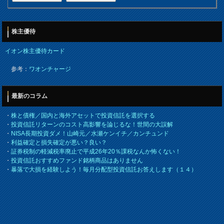
株主優待
イオン株主優待カード
参考：
ワオンチャージ
最新のコラム
・
株と債権／国内と海外アセットで投資信託を選択する
・
投資信託リターンのコスト高影響を論じるな！世間の大誤解
・
NISA長期投資ダメ！山崎元／水瀬ケンイチ／カンチュンド
・
利益確定と損失確定が悪い？良い？
・
証券税制の軽減税率廃止で平成26年20％課税なんか怖くない！
・
投資信託おすすめファンド銘柄商品はありません
・
暴落で大損を経験しよう！毎月分配型投資信託お答えします（１４）