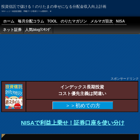
投資信託で儲ける！のりたまの幸せになる分配金収入向上計画
VIXヘッジ！純資産価額、乖離データ取得ツール開発中。＠
ホーム
毎月分配コラム
TOOL
のりたマガジン
メルマガ目次
NISA
ネット証券
人気blogﾗﾝｷﾝｸﾞ
スポンサードリンク
インデックス長期投資
コスト優先主義は間違い
＞＞初めての方
NISAで利益上乗せ！証券口座を使い分け