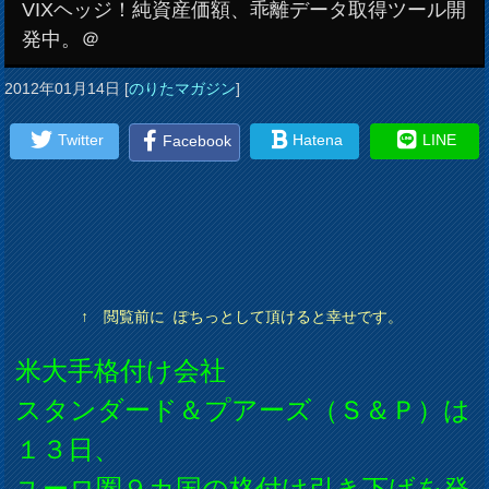
VIXヘッジ！純資産価額、乖離データ取得ツール開
発中。＠
2012年01月14日
[
のりたマガジン
]
Twitter
Hatena
LINE
Facebook
↑ 閲覧前に ぽちっとして頂けると幸せです。
米大手格付け会社
スタンダード＆プアーズ（Ｓ＆Ｐ）は
１３日、
ユーロ圏９カ国の格付け引き下げを発