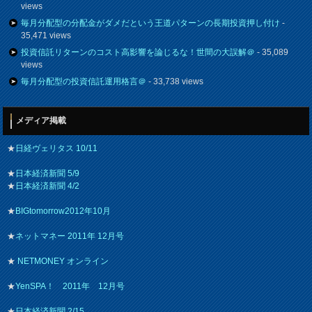
views
毎月分配型の分配金がダメだという王道パターンの長期投資押し付け
-
35,471 views
投資信託リターンのコスト高影響を論じるな！世間の大誤解＠
- 35,089
views
毎月分配型の投資信託運用格言＠
- 33,738 views
メディア掲載
★
日経ヴェリタス 10/11
★
日本経済新聞 5/9
★
日本経済新聞 4/2
★
BIGtomorrow2012年10月
★
ネットマネー 2011年 12月号
★
NETMONEY オンライン
★
YenSPA！ 2011年 12月号
★
日本経済新聞 2/15