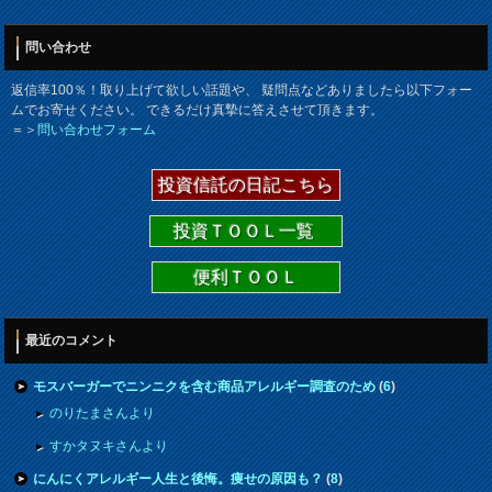
問い合わせ
返信率100％！取り上げて欲しい話題や、 疑問点などありましたら以下フォー
ムでお寄せください。 できるだけ真摯に答えさせて頂きます。
＝＞
問い合わせフォーム
投資信託の日記こちら
投資ＴＯＯＬ一覧
便利ＴＯＯＬ
最近のコメント
モスバーガーでニンニクを含む商品アレルギー調査のため
(
6
)
のりたまさんより
すかタヌキさんより
にんにくアレルギー人生と後悔。痩せの原因も？
(
8
)