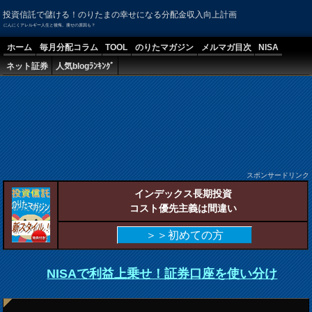
投資信託で儲ける！のりたまの幸せになる分配金収入向上計画
にんにくアレルギー人生と後悔。痩せの原因も？
ホーム
毎月分配コラム
TOOL
のりたマガジン
メルマガ目次
NISA
ネット証券
人気blogﾗﾝｷﾝｸﾞ
スポンサードリンク
インデックス長期投資
コスト優先主義は間違い
＞＞初めての方
NISAで利益上乗せ！証券口座を使い分け