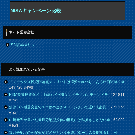
NISAキャンペーン比較
ネット証券会社
SBI証券メリット
↓よく読まれている記事
インデックス投資問題点デメリットは投資の終わりにある出口戦略？＠
-
149,728 views
NISA長期投資ダメ！山崎元／水瀬ケンイチ／カンチュンド＠
- 127,841
views
無線LAN機器変更で１０倍の速さNTTレンタルで遅い人必見！
- 72,274
views
山崎元氏が書いた毎月分配型投信の批判には稚拙さしかない＠
- 62,003
views
毎月分配型の分配金がダメだという王道パターンの長期投資押し付け
-