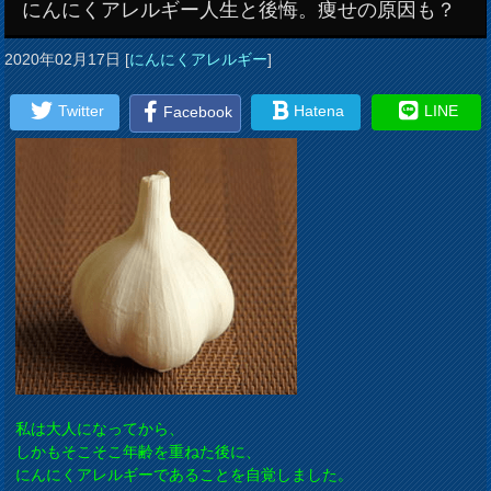
にんにくアレルギー人生と後悔。痩せの原因も？
2020年02月17日
[
にんにくアレルギー
]
Twitter
Hatena
LINE
Facebook
私は大人になってから、
しかもそこそこ年齢を重ねた後に、
にんにくアレルギーであることを自覚しました。