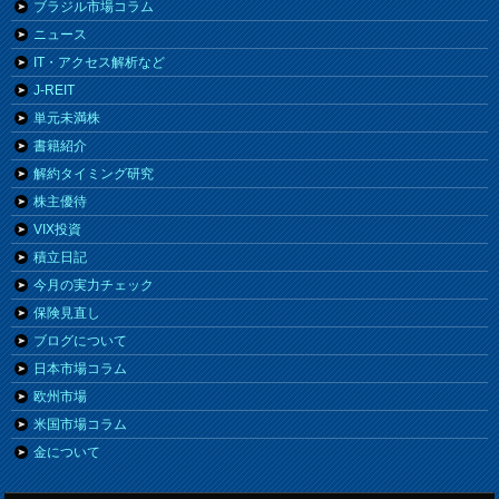
ブラジル市場コラム
ニュース
IT・アクセス解析など
J-REIT
単元未満株
書籍紹介
解約タイミング研究
株主優待
VIX投資
積立日記
今月の実力チェック
保険見直し
ブログについて
日本市場コラム
欧州市場
米国市場コラム
金について