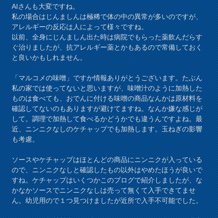
AIさんも大変ですね。
私の場合はじんましんは極稀で体の中の異常が多いのですが、
アレルギーの反応は人によって様々ですね。
以前、全身にじんましん出た時は病院でもらった薬飲んだらす
ぐ治りましたが、抗アレルギー薬とかもあるので常備しておく
と良いかもしれません。
「マルコメの味噌」ですか情報ありがとうございます。たぶん
私の家では使ってないと思いますが、味噌汁のように加熱した
ものは食べても、おでんに付ける味噌の商品なんかは原材料を
確認してないのもありますが避けてますね。なんか嫌な感じが
して。調理で加熱して食べるかどうかでも違うんですよね。最
近、ニンニクなしのケチャップでも加熱します。玉ねぎの影響
も考慮。
ソースやケチャップはほとんどの商品にニンニクが入っている
ので、ニンニクなしと確認したもの以外はやめたほうが良いで
すね。ケチャップはいくつかこのブログで紹介しましたが、な
かなかソースでニンニクなしは売って無くて入手できてませ
ん。幼児用ので１つ見つけましたが近所で入手不可能でした。