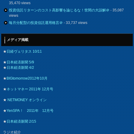
35,470 views
投資信託リターンのコスト高影響を論じるな！世間の大誤解＠
- 35,087
views
毎月分配型の投資信託運用格言＠
- 33,737 views
メディア掲載
★
日経ヴェリタス 10/11
★
日本経済新聞 5/9
★
日本経済新聞 4/2
★
BIGtomorrow2012年10月
★
ネットマネー 2011年 12月号
★
NETMONEY オンライン
★
YenSPA！ 2011年 12月号
★
日本経済新聞 2/15
ラジオ紹介