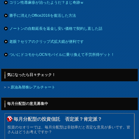
コリン性蕁麻疹が治ったようだ？まじ奇跡ｗ
勝手に消えたOffice2016を復活した方法
ノートンの自動延長を返金し安い価格で契約し直した話
老眼？セリアのクリップ式拡大鏡が便利です
ついにドコモからOCNモバイルに乗り換えて不労所得ゲット！
気になったら日々チェック！
＞＞
原油為替株レアルチャート
毎月分配型の意見募集中
毎月分配型の投資信託 否定派？肯定派？
投資のセオリーでは、毎月分配型は非効率だと否定な意見が多いです。皆
さんはどうお考えですか？