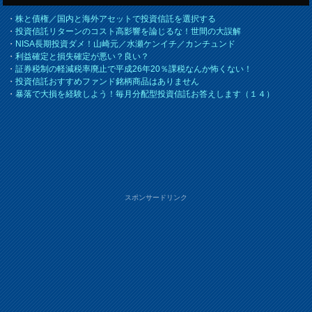
・
株と債権／国内と海外アセットで投資信託を選択する
・
投資信託リターンのコスト高影響を論じるな！世間の大誤解
・
NISA長期投資ダメ！山崎元／水瀬ケンイチ／カンチュンド
・
利益確定と損失確定が悪い？良い？
・
証券税制の軽減税率廃止で平成26年20％課税なんか怖くない！
・
投資信託おすすめファンド銘柄商品はありません
・
暴落で大損を経験しよう！毎月分配型投資信託お答えします（１４）
スポンサードリンク