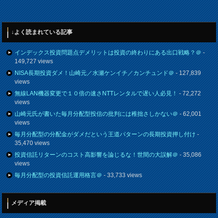
↓よく読まれている記事
インデックス投資問題点デメリットは投資の終わりにある出口戦略？＠
-
149,727 views
NISA長期投資ダメ！山崎元／水瀬ケンイチ／カンチュンド＠
- 127,839
views
無線LAN機器変更で１０倍の速さNTTレンタルで遅い人必見！
- 72,272
views
山崎元氏が書いた毎月分配型投信の批判には稚拙さしかない＠
- 62,001
views
毎月分配型の分配金がダメだという王道パターンの長期投資押し付け
-
35,470 views
投資信託リターンのコスト高影響を論じるな！世間の大誤解＠
- 35,086
views
毎月分配型の投資信託運用格言＠
- 33,733 views
メディア掲載