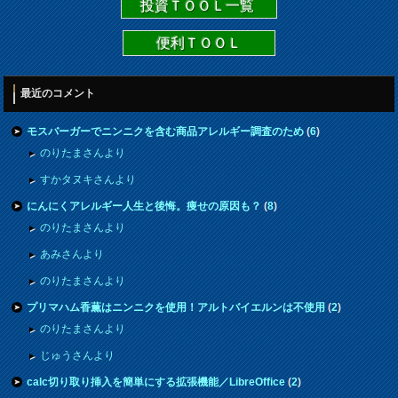
投資ＴＯＯＬ一覧
便利ＴＯＯＬ
最近のコメント
モスバーガーでニンニクを含む商品アレルギー調査のため
(
6
)
のりたまさんより
すかタヌキさんより
にんにくアレルギー人生と後悔。痩せの原因も？
(
8
)
のりたまさんより
あみさんより
のりたまさんより
プリマハム香薫はニンニクを使用！アルトバイエルンは不使用
(
2
)
のりたまさんより
じゅうさんより
calc切り取り挿入を簡単にする拡張機能／LibreOffice
(
2
)