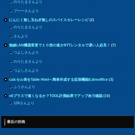
のりたまさんより
プーーさんより
にんにく無し玉ねぎ無しのスパイスカレーレシピ
(
2
)
のりたまさんより
さんより
無線LAN機器変更で１０倍の速さNTTレンタルで遅い人必見！
(
7
)
つよしさんより
のりたまさんより
つよしさんより
calcセル表をTable Htmlへ簡単作成する拡張機能/Libreoffice
(
3
)
ふうさんより
v6プラスで速くなるか？TOOL計測結果でアップ余力確認
(
10
)
106さんより
最近の投稿