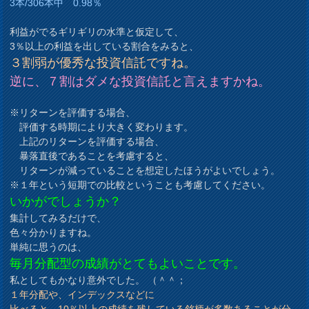
3本/306本中 0.98％
利益がでるギリギリの水準と仮定して、
3％以上の利益を出している割合をみると、
３割弱が優秀な投資信託ですね。
逆に、７割はダメな投資信託と言えますかね。
※リターンを評価する場合、
評価する時期により大きく変わります。
上記のリターンを評価する場合、
暴落直後であることを考慮すると、
リターンが減っていることを想定したほうがよいでしょう。
※１年という短期での比較ということも考慮してください。
いかがでしょうか？
集計してみるだけで、
色々分かりますね。
単純に思うのは、
毎月分配型の成績がとてもよいことです。
私としてもかなり意外でした。 （＾＾；
１年分配や、インデックスなどに
比べると、10％以上の成績を残している銘柄が多数あることが分