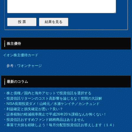
株主優待
イオン株主優待カード
参考：
ワオンチャージ
最新のコラム
・
株と債権／国内と海外アセットで投資信託を選択する
・
投資信託リターンのコスト高影響を論じるな！世間の大誤解
・
NISA長期投資ダメ！山崎元／水瀬ケンイチ／カンチュンド
・
利益確定と損失確定が悪い？良い？
・
証券税制の軽減税率廃止で平成26年20％課税なんか怖くない！
・
投資信託おすすめファンド銘柄商品はありません
・
暴落で大損を経験しよう！毎月分配型投資信託お答えします（１４）