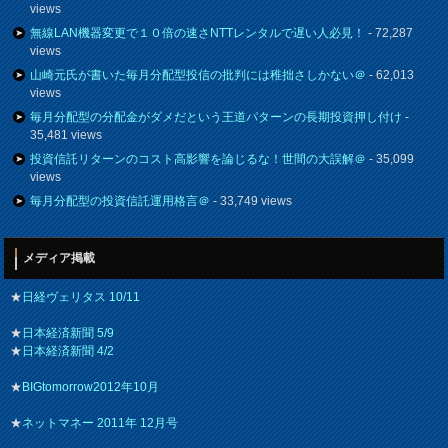
views
無線LAN機器変更で１０倍の速さNTTレンタルで遅い人必見！
- 72,287
views
山崎元氏が書いた毎月分配型投信の批判には稚拙さしかない＠
- 62,013
views
毎月分配型の分配金がダメだという王道パターンの長期投資押し付け
-
35,481 views
投資信託リターンのコスト高影響を論じるな！世間の大誤解＠
- 35,099
views
毎月分配型の投資信託運用格言＠
- 33,749 views
メディア掲載
★
日経ヴェリタス 10/11
★
日本経済新聞 5/9
★
日本経済新聞 4/2
★
BIGtomorrow2012年10月
★
ネットマネー 2011年 12月号