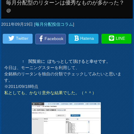
毎月分配型のリターンは優秀なものが多かった？
＠
2011年09月19日
[
毎月分配投信コラム
]
Twitter
Hatena
LINE
Facebook
↑ 閲覧前に ぽちっとして頂けると幸せです。
今日は、モーニングスターを利用して、
全銘柄のリータンを独自の分類でチェックしてみたいと思いま
す。
※2011/09/18時点
私としても、かなり意外な結果でした。（＾＾）