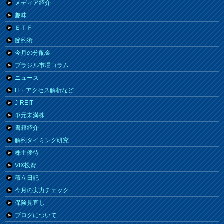
メディア紹介
趣味
ＥＴＦ
節約術
今月の分配金
ブラジル市場コラム
ニュース
IT・アクセス解析など
J-REIT
単元未満株
書籍紹介
解約タイミング研究
株主優待
VIX投資
積立日記
今月の実力チェック
保険見直し
ブログについて