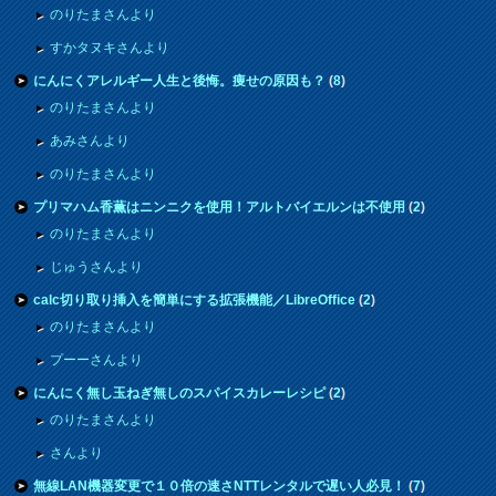
のりたまさんより
すかタヌキさんより
にんにくアレルギー人生と後悔。痩せの原因も？
(
8
)
のりたまさんより
あみさんより
のりたまさんより
プリマハム香薫はニンニクを使用！アルトバイエルンは不使用
(
2
)
のりたまさんより
じゅうさんより
calc切り取り挿入を簡単にする拡張機能／LibreOffice
(
2
)
のりたまさんより
プーーさんより
にんにく無し玉ねぎ無しのスパイスカレーレシピ
(
2
)
のりたまさんより
さんより
無線LAN機器変更で１０倍の速さNTTレンタルで遅い人必見！
(
7
)