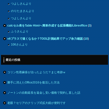
つよしさんより
のりたまさんより
つよしさんより
calcセル表をTable Htmlへ簡単作成する拡張機能/Libreoffice
(
3
)
ふうさんより
v6プラスで速くなるか？TOOL計測結果でアップ余力確認
(
10
)
106さんより
最近の投稿
コリン性蕁麻疹が治ったようだ？まじ奇跡ｗ
勝手に消えたOffice2016を復活した方法
ノートンの自動延長を返金し安い価格で契約し直した話
老眼？セリアのクリップ式拡大鏡が便利です