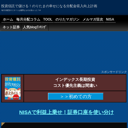
投資信託で儲ける！のりたまの幸せになる分配金収入向上計画
毎月分配型のリターンは優秀なものが多かった？＠
ホーム
毎月分配コラム
TOOL
のりたマガジン
メルマガ目次
NISA
ネット証券
人気blogﾗﾝｷﾝｸﾞ
スポンサードリンク
インデックス長期投資
コスト優先主義は間違い
＞＞初めての方
NISAで利益上乗せ！証券口座を使い分け